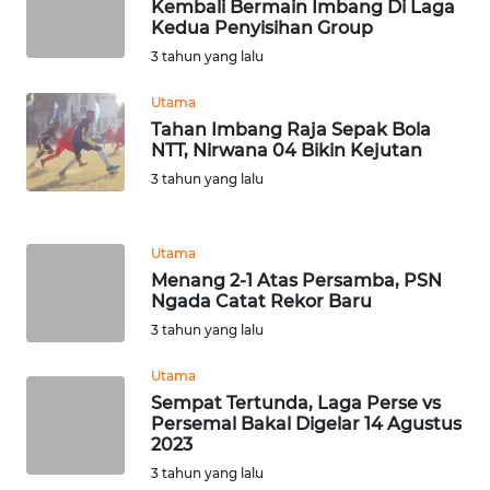
Kembali Bermain Imbang Di Laga
BARAT
Kedua Penyisihan Group
3 tahun yang lalu
WN
RIAU
Utama
Tahan Imbang Raja Sepak Bola
NTT, Nirwana 04 Bikin Kejutan
WN
SERAMBI
3 tahun yang lalu
WN
Utama
JAMBI
Menang 2-1 Atas Persamba, PSN
Ngada Catat Rekor Baru
WN
3 tahun yang lalu
SULTRA
Utama
WN
Sempat Tertunda, Laga Perse vs
NTB
Persemal Bakal Digelar 14 Agustus
2023
3 tahun yang lalu
WN