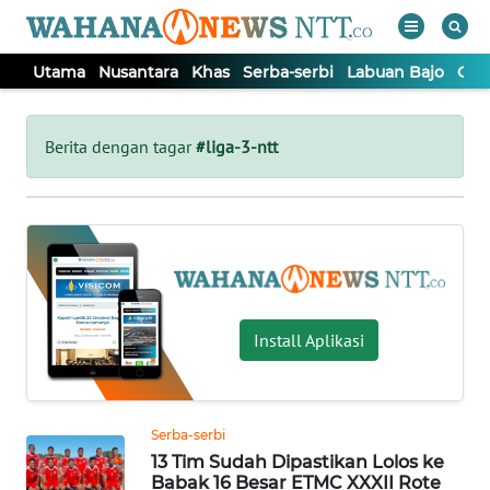
Utama
Nusantara
Khas
Serba-serbi
Labuan Bajo
Opi
WAHANA
Tutup
TV
Berita dengan tagar
#liga-3-ntt
UTAMA
NUSANTARA
KHAS
Install Aplikasi
SERBA-
SERBI
Serba-serbi
13 Tim Sudah Dipastikan Lolos ke
LABUAN
Babak 16 Besar ETMC XXXII Rote