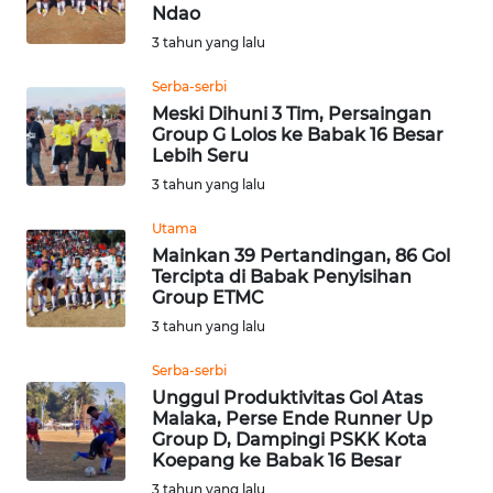
BAJO
Ndao
3 tahun yang lalu
OPINI
Serba-serbi
Meski Dihuni 3 Tim, Persaingan
Informasi
Group G Lolos ke Babak 16 Besar
Lebih Seru
INDEKS
3 tahun yang lalu
BERITA
Utama
KONTAK
Mainkan 39 Pertandingan, 86 Gol
Tercipta di Babak Penyisihan
KAMI
Group ETMC
3 tahun yang lalu
INFO
IKLAN
Serba-serbi
Unggul Produktivitas Gol Atas
TENTANG
Malaka, Perse Ende Runner Up
Group D, Dampingi PSKK Kota
KAMI
Koepang ke Babak 16 Besar
3 tahun yang lalu