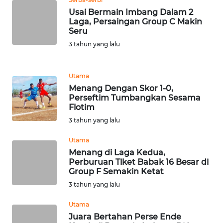
Usai Bermain Imbang Dalam 2
Laga, Persaingan Group C Makin
WN
Seru
JABAR
3 tahun yang lalu
WN
BANTEN
Utama
Menang Dengan Skor 1-0,
WN
Perseftim Tumbangkan Sesama
Flotim
NTT
3 tahun yang lalu
WN
Utama
KEPRI
Menang di Laga Kedua,
Perburuan Tiket Babak 16 Besar di
WN
Group F Semakin Ketat
PAPUA
3 tahun yang lalu
Utama
WN
Juara Bertahan Perse Ende
PAPUA