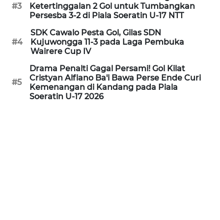
LAMPUNG
#3
Ketertinggalan 2 Gol untuk Tumbangkan
Persesba 3-2 di Piala Soeratin U-17 NTT
WN
SDK Cawalo Pesta Gol, Gilas SDN
JATENG
#4
Kujuwongga 11-3 pada Laga Pembuka
Wairere Cup IV
WN
Drama Penalti Gagal Persami! Gol Kilat
NUSANTARA
Cristyan Alfiano Ba'i Bawa Perse Ende Curi
#5
Kemenangan di Kandang pada Piala
Soeratin U-17 2026
WN
JOGJA
WN
JATIM
WN
BALI
WN
KALBAR