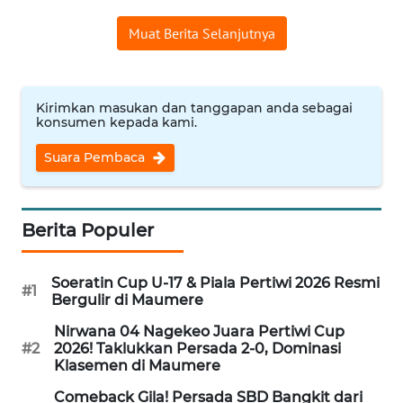
SULTENG
Muat Berita Selanjutnya
WN
SULBAR
Kirimkan masukan dan tanggapan anda sebagai
WN
konsumen kepada kami.
BABEL
Suara Pembaca
WN
SUMBAR
Berita Populer
WN
SUMSEL
Soeratin Cup U-17 & Piala Pertiwi 2026 Resmi
#1
Bergulir di Maumere
WN
Nirwana 04 Nagekeo Juara Pertiwi Cup
BENGKULU
#2
2026! Taklukkan Persada 2-0, Dominasi
Klasemen di Maumere
WN
Comeback Gila! Persada SBD Bangkit dari