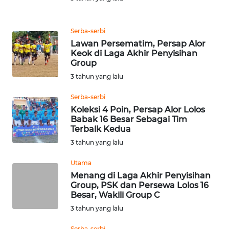
PEDOMAN
MEDIA
SIBER
Serba-serbi
Lawan Persematim, Persap Alor
REDAKSI
Keok di Laga Akhir Penyisihan
Group
3 tahun yang lalu
KARIR
Serba-serbi
DISCLAIMER
Koleksi 4 Poin, Persap Alor Lolos
Babak 16 Besar Sebagai Tim
Terbaik Kedua
Wahana
News
3 tahun yang lalu
Regional
Utama
Menang di Laga Akhir Penyisihan
WN
Group, PSK dan Persewa Lolos 16
SUMUT
Besar, Wakili Group C
3 tahun yang lalu
WN
JAKARTA
Serba-serbi