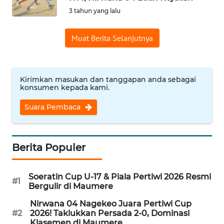
BAJO
3 tahun yang lalu
OPINI
Muat Berita Selanjutnya
Informasi
INDEKS
Kirimkan masukan dan tanggapan anda sebagai
konsumen kepada kami.
BERITA
Suara Pembaca
KONTAK
KAMI
Berita Populer
INFO
IKLAN
Soeratin Cup U-17 & Piala Pertiwi 2026 Resmi
#1
Bergulir di Maumere
TENTANG
KAMI
Nirwana 04 Nagekeo Juara Pertiwi Cup
#2
2026! Taklukkan Persada 2-0, Dominasi
Klasemen di Maumere