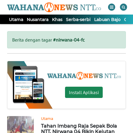
Utama
Nusantara
Khas
Serba-serbi
Labuan Bajo
Opi
WAHANA
Tutup
TV
Berita dengan tagar
#nirwana-04-fc
UTAMA
NUSANTARA
KHAS
Install Aplikasi
SERBA-
SERBI
Utama
Tahan Imbang Raja Sepak Bola
LABUAN
NTT, Nirwana 04 Bikin Kejutan