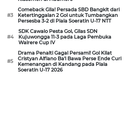
PEDOMAN
MEDIA
Comeback Gila! Persada SBD Bangkit dari
SIBER
#3
Ketertinggalan 2 Gol untuk Tumbangkan
Persesba 3-2 di Piala Soeratin U-17 NTT
REDAKSI
SDK Cawalo Pesta Gol, Gilas SDN
#4
Kujuwongga 11-3 pada Laga Pembuka
Wairere Cup IV
KARIR
Drama Penalti Gagal Persami! Gol Kilat
Cristyan Alfiano Ba'i Bawa Perse Ende Curi
DISCLAIMER
#5
Kemenangan di Kandang pada Piala
Soeratin U-17 2026
Wahana
News
Regional
WN
SUMUT
WN
JAKARTA