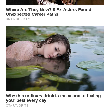
INFRASTRUKTUR
WAHANA
KONSUMEN
WAHANA
LISTRIK
WAHANA
TRAVEL
WAHANA
TV
WAHANANEWS
ID
WAHANANEWS