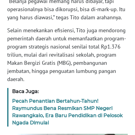
“Belanja pegawai memang harus dibayar, tapi
operasionalnya bisa dikorupsi, bisa di-mark-up. Itu
WN
yang harus diawasi,” tegas Tito dalam arahannya.
JABAR
Selain menekankan efisiensi, Tito juga mendorong
WN
pemerintah daerah untuk memanfaatkan program-
BANTEN
program strategis nasional senilai total Rp1.376
triliun, mulai dari revitalisasi sekolah, program
WN
Makan Bergizi Gratis (MBG), pembangunan
NTT
jembatan, hingga penguatan lumbung pangan
daerah.
WN
KEPRI
Baca Juga:
Pecah Penantian Bertahun-Tahun!
WN
Raymundus Bena Resmikan SMP Negeri
PAPUA
Rawangkalo, Era Baru Pendidikan di Pelosok
Ngada Dimulai
WN
PAPUA