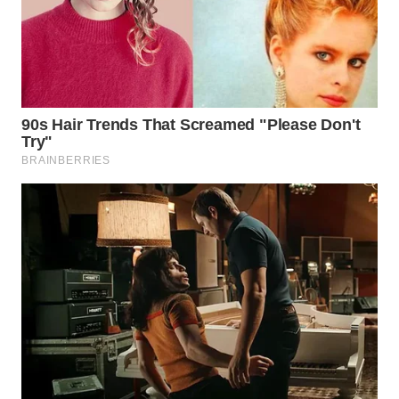
NIAS
WN
LANGKAT
WN
TAPANULI
SELATAN
WN
TANJUNG
LESUNG
WN
KARO
WN
SIMALUNGUN