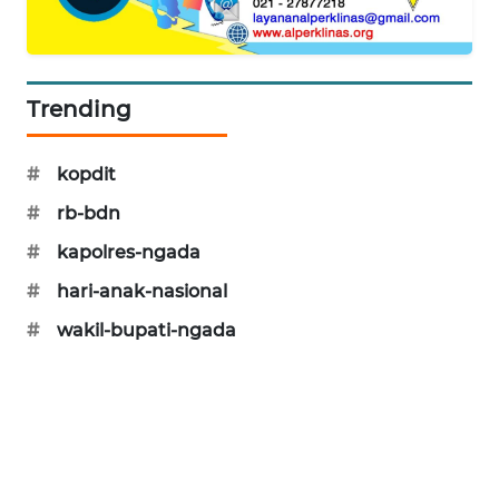
KRT
NEWS
Trending
KARING
NEWS
#
kopdit
#
rb-bdn
JURNAL
MARITIM
#
kapolres-ngada
#
hari-anak-nasional
HUMBANG
NEWS
#
wakil-bupati-ngada
GARONGGANG
NEWS
FISUELRI
ID