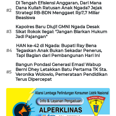
NEWS
Di Tengah Efisiensi Anggaran, Dari Mana
Dana Kuliah Ratusan Anak Ngada? Jejak
#2
Strategi RB-BDN Menggaet Rp7,7 Miliar
SIDIKALANG
Beasiswa
NEWS
Kapolres Baru Diuji! GMNI Ngada Desak
#3
Sikat Rokok Ilegal: "Jangan Biarkan Hukum
SIBARAGAS
Jadi Pajangan"
NEWS
HAN ke-42 di Ngada: Bupati Ray Bena
#4
Tegaskan Anak Bukan Sekadar Penerus,
METRO
Tapi Bagian dari Pembangunan Hari Ini
SIANTAR
NEWS
Bangun Pondasi Generasi Emas! Wabup
Berni Dhey Letakkan Batu Pertama TK Sta.
#5
Veronika Wolowio, Pemerataan Pendidikan
METRO
Terus Dipercepat
MEDAN
NEWS
METRO
JAKARTA
NEWS