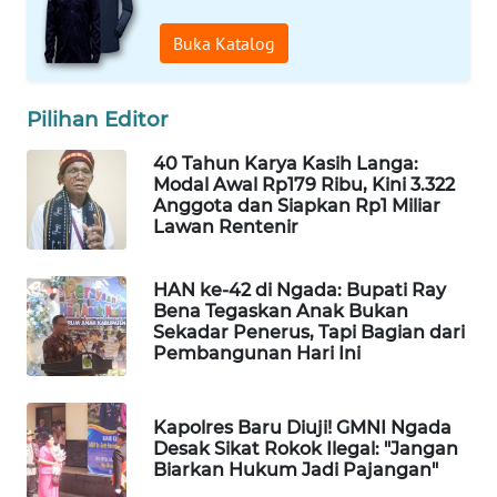
Buka Katalog
WAHANA
HEALTH
Pilihan Editor
WAHANA
DESA
40 Tahun Karya Kasih Langa:
Modal Awal Rp179 Ribu, Kini 3.322
WISATA
Anggota dan Siapkan Rp1 Miliar
Lawan Rentenir
LAPAK
WAHANA
HAN ke-42 di Ngada: Bupati Ray
Bena Tegaskan Anak Bukan
Wahana
Sekadar Penerus, Tapi Bagian dari
Network
Pembangunan Hari Ini
KONSUMEN
Kapolres Baru Diuji! GMNI Ngada
LISTRIK
Desak Sikat Rokok Ilegal: "Jangan
Biarkan Hukum Jadi Pajangan"
MASYARAKAT