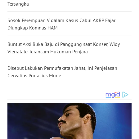
Tersangka
WN
Sosok Perempuan V dalam Kasus Cabul AKBP Fajar
SULUT
Diungkap Komnas HAM
WN
Buntut Aksi Buka Baju di Panggung saat Konser, Widy
MALUKU
Vierratale Terancam Hukuman Penjara
WN
MALUT
Disebut Lakukan Permufakatan Jahat, Ini Penjelasan
Gervatius Portasius Mude
WN
DAIRI
WN
DANAU
TOBA
WN