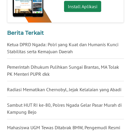
Install Aplikasi
WN
KALTENG
Berita Terkait
WN
KALTARA
Ketua DPRD Ngada: Polri yang Kuat dan Humanis Kunci
Stabilitas serta Kemajuan Daerah
WN
KALSEL
Pemerintah Dihukum Pulihkan Sungai Brantas, MA Tolak
PK Menteri PUPR dkk
WN
KALTIM
Radiasi Mematikan Chernobyl, Jejak Kelalaian yang Abadi
WN
Sambut HUT RI ke-80, Polres Ngada Gelar Pasar Murah di
SULSEL
Kampung Bejo
WN
Mahasiswa UGM Tewas Ditabrak BMW, Pengemudi Resmi
GORONTALO