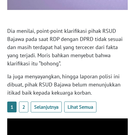
SULTENG
WN
SULBAR
Dia menilai, point-point klarifikasi pihak RSUD
Bajawa pada saat RDP dengan DPRD tidak sesuai
WN
dan masih terdapat hal yang tercecer dari fakta
BABEL
yang terjadi. Moris bahkan menyebut bahwa
WN
klarifikasi itu “bohong”.
SUMBAR
Ia juga menyayangkan, hingga laporan polisi ini
dibuat, pihak RSUD Bajawa belum menunjukkan
WN
SUMSEL
itikad baik kepada kekuarga korban.
1
2
Selanjutnya
Lihat Semua
WN
BENGKULU
WN