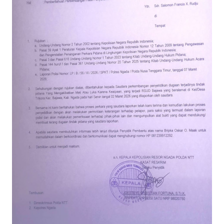
BARAT
WN
RIAU
WN
SERAMBI
WN
JAMBI
WN
SULTRA
WN
NTB
WN