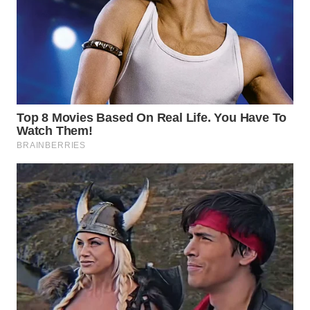
NIAS
WN
LANGKAT
WN
TAPANULI
SELATAN
WN
TANJUNG
LESUNG
WN
KARO
WN
SIMALUNGUN