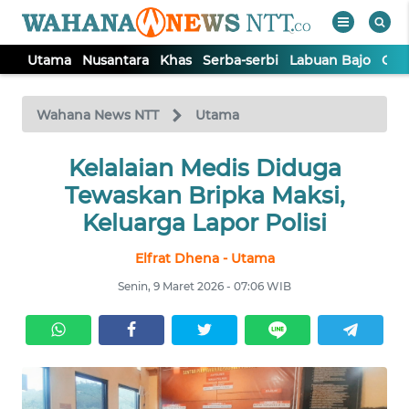
Utama
Nusantara
Khas
Serba-serbi
Labuan Bajo
Opi
WAHANA
Tutup
TV
Wahana News NTT
Utama
Kelalaian Medis Diduga
UTAMA
Tewaskan Bripka Maksi,
NUSANTARA
Keluarga Lapor Polisi
Elfrat Dhena - Utama
KHAS
Senin, 9 Maret 2026 - 07:06 WIB
SERBA-
SERBI
LABUAN