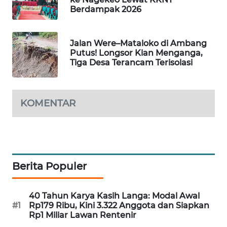
Berdampak 2026
LKKI
KOPEKLIN
Jalan Were–Mataloko di Ambang
Putus! Longsor Kian Menganga,
Tiga Desa Terancam Terisolasi
PORTAL
KONSUMEN
FORWAMKI
KOMENTAR
ALPERKLINAS
FORJASIDA
Berita Populer
TAMBANG
NEWS
40 Tahun Karya Kasih Langa: Modal Awal
#1
Rp179 Ribu, Kini 3.322 Anggota dan Siapkan
Rp1 Miliar Lawan Rentenir
SITUNGIR