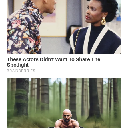
WN
PADANG
LAWAS
WN
SUMEDANG
WN
CIANJUR
WN
KEPULAUAN
SERIBU
WN
TANGERANG
WN
BINJAI