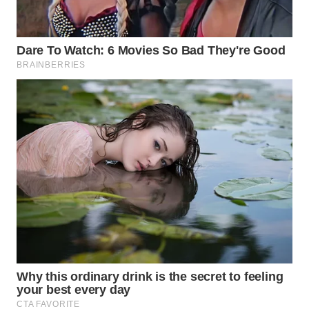
WN
LABUHANBATU
WN
TAPANULI
TENGAH
WN DELI
SERDANG
WN
TEBING
TINGGI
WN
PAKPAK
WN