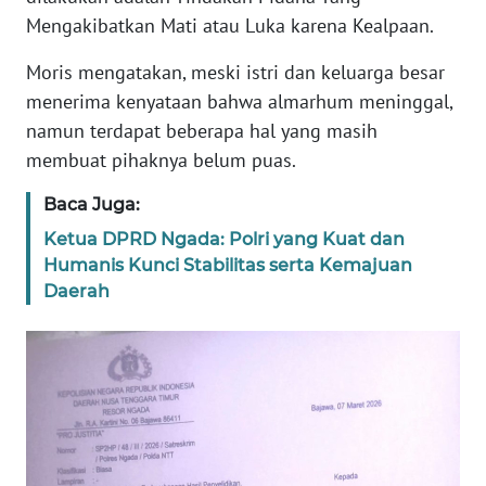
Mengakibatkan Mati atau Luka karena Kealpaan.
WN
Moris mengatakan, meski istri dan keluarga besar
JABAR
menerima kenyataan bahwa almarhum meninggal,
namun terdapat beberapa hal yang masih
WN
BANTEN
membuat pihaknya belum puas.
Baca Juga:
WN
NTT
Ketua DPRD Ngada: Polri yang Kuat dan
Humanis Kunci Stabilitas serta Kemajuan
Daerah
WN
KEPRI
WN
PAPUA
WN
PAPUA