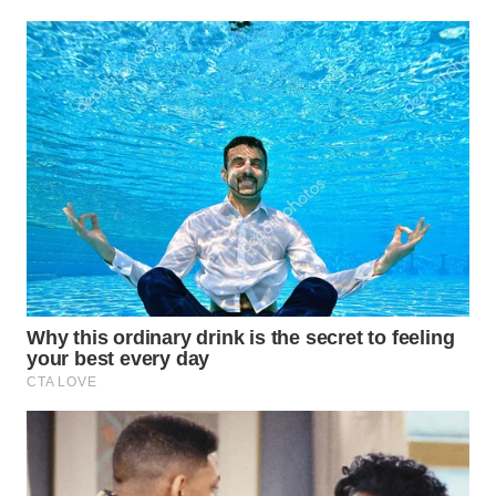
KARAWANG
WN
BEKASI
WN
BOGOR
WN
DEPOK
WN
TAPANULI
UTARA
WN
SAMOSIR