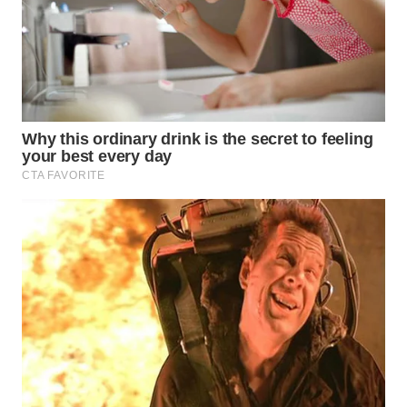
INFRASTRUKTUR
WAHANA
KONSUMEN
WAHANA
LISTRIK
WAHANA
TRAVEL
WAHANA
TV
WAHANANEWS
ID
WAHANANEWS