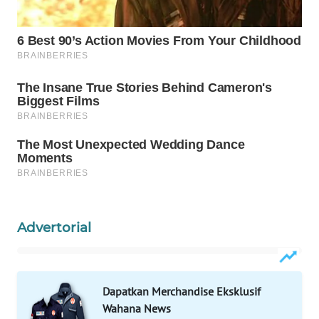
CO ID
WAHANANEWS
NET
WAHANA
SPORT
WAHANA
UMKM
WAHANA
SELEB
Advertorial
WAHANA
PERSONA
Dapatkan Merchandise Eksklusif
WAHANA
Wahana News
OTOMOTIF