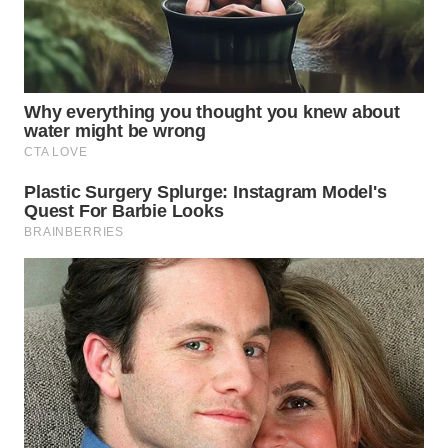
WN
CIREBON
WN
INDRAMAYU
WN
KUNINGAN
WN
MAJALENGKA
WN
SUBANG
WN
SUKABUMI