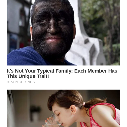
LABUANBAJO
WN
BORNEO
Wahana
Media
Group
WAHANA
NEWS
WAHANA
TANI
WAHANA
ADVOKAT
WAHANA