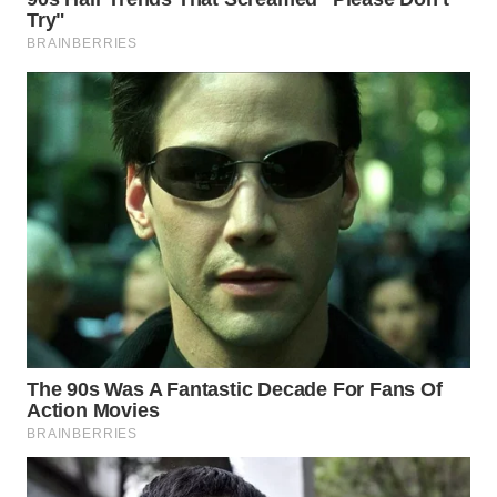
MADURA
WN
SURABAYA
WN
NATUNA
WN
BINTAN
WN
MANDALIKA
WN
LIKUPANG
WN