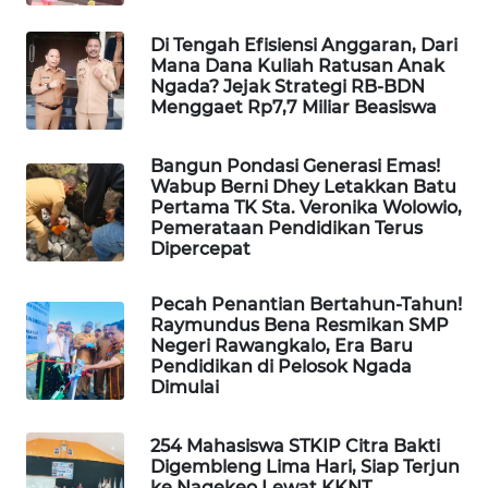
KELISTRIKAN
Di Tengah Efisiensi Anggaran, Dari
Mana Dana Kuliah Ratusan Anak
WALINKI
Ngada? Jejak Strategi RB-BDN
ID
Menggaet Rp7,7 Miliar Beasiswa
MAWAKA
Bangun Pondasi Generasi Emas!
ID
Wabup Berni Dhey Letakkan Batu
Pertama TK Sta. Veronika Wolowio,
Pemerataan Pendidikan Terus
MARTABAT
Dipercepat
NET
Pecah Penantian Bertahun-Tahun!
PLN
Raymundus Bena Resmikan SMP
WATCH
Negeri Rawangkalo, Era Baru
Pendidikan di Pelosok Ngada
Dimulai
MKLI
254 Mahasiswa STKIP Citra Bakti
LPKKI
Digembleng Lima Hari, Siap Terjun
ke Nagekeo Lewat KKNT