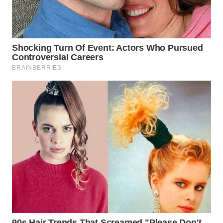
WN
PURWAKARTA
WN
PRIANGAN
TIMUR
WN
SEMARANG
WN
SOLO
WN
BOROBUDUR
WN