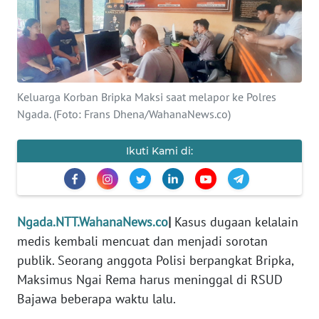
BAJO
OPINI
Informasi
Keluarga Korban Bripka Maksi saat melapor ke Polres
INDEKS
Ngada. (Foto: Frans Dhena/WahanaNews.co)
BERITA
Ikuti Kami di:
KONTAK
KAMI
INFO
Ngada.NTT.WahanaNews.co
|
Kasus dugaan kelalain
IKLAN
medis kembali mencuat dan menjadi sorotan
publik. Seorang anggota Polisi berpangkat Bripka,
TENTANG
Maksimus Ngai Rema harus meninggal di RSUD
KAMI
Bajawa beberapa waktu lalu.