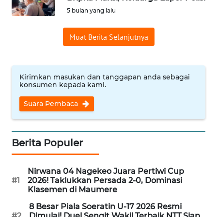
BAJO
5 bulan yang lalu
OPINI
Muat Berita Selanjutnya
Informasi
INDEKS
Kirimkan masukan dan tanggapan anda sebagai
konsumen kepada kami.
BERITA
Suara Pembaca
KONTAK
KAMI
Berita Populer
INFO
IKLAN
Nirwana 04 Nagekeo Juara Pertiwi Cup
#1
2026! Taklukkan Persada 2-0, Dominasi
TENTANG
Klasemen di Maumere
KAMI
8 Besar Piala Soeratin U-17 2026 Resmi
#2
Dimulai! Duel Sengit Wakil Terbaik NTT Siap