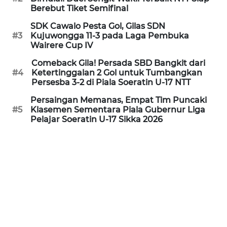
PEDOMAN
Berebut Tiket Semifinal
MEDIA
SIBER
SDK Cawalo Pesta Gol, Gilas SDN
#3
Kujuwongga 11-3 pada Laga Pembuka
Wairere Cup IV
REDAKSI
Comeback Gila! Persada SBD Bangkit dari
#4
Ketertinggalan 2 Gol untuk Tumbangkan
KARIR
Persesba 3-2 di Piala Soeratin U-17 NTT
Persaingan Memanas, Empat Tim Puncaki
DISCLAIMER
#5
Klasemen Sementara Piala Gubernur Liga
Pelajar Soeratin U-17 Sikka 2026
Wahana
News
Regional
WN
SUMUT
WN
JAKARTA