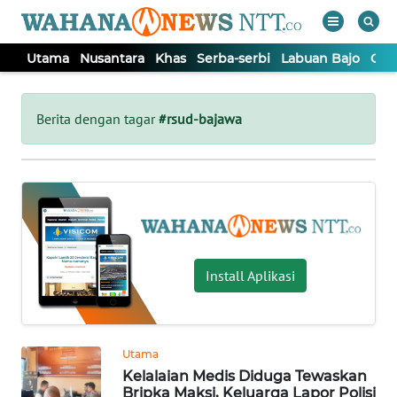
Utama
Nusantara
Khas
Serba-serbi
Labuan Bajo
Opi
WAHANA
Tutup
TV
Berita dengan tagar
#rsud-bajawa
UTAMA
NUSANTARA
KHAS
Install Aplikasi
SERBA-
SERBI
Utama
Kelalaian Medis Diduga Tewaskan
LABUAN
Bripka Maksi, Keluarga Lapor Polisi