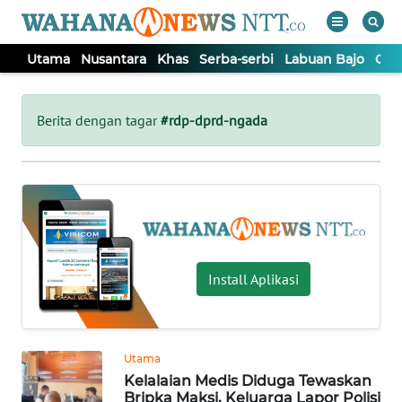
Utama
Nusantara
Khas
Serba-serbi
Labuan Bajo
Opi
WAHANA
Tutup
TV
Berita dengan tagar
#rdp-dprd-ngada
UTAMA
NUSANTARA
KHAS
Install Aplikasi
SERBA-
SERBI
Utama
Kelalaian Medis Diduga Tewaskan
LABUAN
Bripka Maksi, Keluarga Lapor Polisi