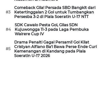
PEDOMAN
MEDIA
Comeback Gila! Persada SBD Bangkit dari
SIBER
#3
Ketertinggalan 2 Gol untuk Tumbangkan
Persesba 3-2 di Piala Soeratin U-17 NTT
REDAKSI
SDK Cawalo Pesta Gol, Gilas SDN
#4
Kujuwongga 11-3 pada Laga Pembuka
Wairere Cup IV
KARIR
Drama Penalti Gagal Persami! Gol Kilat
Cristyan Alfiano Ba'i Bawa Perse Ende Curi
DISCLAIMER
#5
Kemenangan di Kandang pada Piala
Soeratin U-17 2026
Wahana
News
Regional
WN
SUMUT
WN
JAKARTA