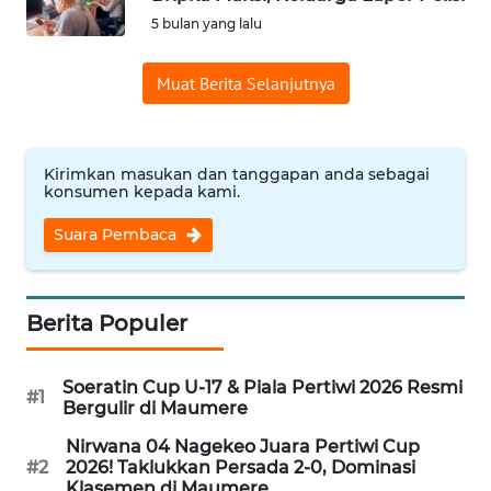
BAJO
5 bulan yang lalu
OPINI
Muat Berita Selanjutnya
Informasi
INDEKS
Kirimkan masukan dan tanggapan anda sebagai
konsumen kepada kami.
BERITA
Suara Pembaca
KONTAK
KAMI
Berita Populer
INFO
IKLAN
Soeratin Cup U-17 & Piala Pertiwi 2026 Resmi
#1
Bergulir di Maumere
TENTANG
KAMI
Nirwana 04 Nagekeo Juara Pertiwi Cup
#2
2026! Taklukkan Persada 2-0, Dominasi
Klasemen di Maumere