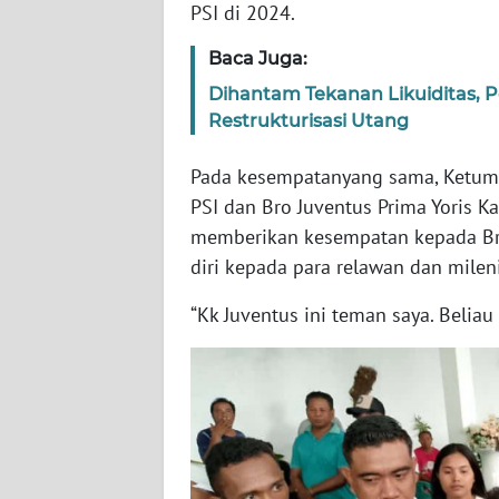
PSI di 2024.
WN
JABAR
Baca Juga:
Dihantam Tekanan Likuiditas,
WN
Restrukturisasi Utang
BANTEN
Pada kesempatanyang sama, Ketum 
WN
PSI dan Bro Juventus Prima Yoris K
NTT
memberikan kesempatan kepada Br
WN
diri kepada para relawan dan mileni
KEPRI
“Kk Juventus ini teman saya. Beliau
WN
PAPUA
WN
PAPUA
BARAT