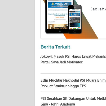
WN
Jadilah
KALTENG
WN
KALTARA
WN
KALSEL
Berita Terkait
Jokowi: Masuk PSI Harus Lewat Mekani
WN
Partai, Saya Jadi Motivator
KALTIM
WN
SULSEL
Elfin Muchtar Nakhodai PSI Muara Enim
Perkuat Struktur hingga TPS
WN
GORONTALO
PSI Serahkan SK Dukungan Untuk Melki
Lena - Johni Asadoma