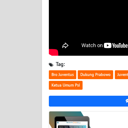
WN
JATENG
WN
NUSANTARA
WN
JOGJA
Tag:
WN
Bro Juventus
Dukung Prabowo
Juven
JATIM
Ketua Umum Psi
WN
BALI
WN
KALBAR