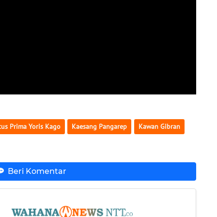
tus Prima Yoris Kago
Kaesang Pangarep
Kawan Gibran
Beri Komentar