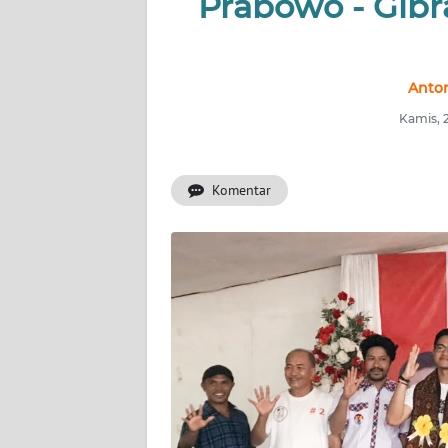
Prabowo - Gibr
OPINI
Informasi
Anton
Kamis, 
INDEKS
BERITA
Komentar
KONTAK
KAMI
INFO
IKLAN
TENTANG
KAMI
PEDOMAN
MEDIA