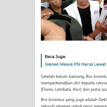
WN
RIAU
WN
SERAMBI
WN
JAMBI
Baca Juga:
WN
Jokowi: Masuk PSI Harus Lewat 
SULTRA
Setelah ketum kaesang, Bro Juven
WN
memperkenalkan diri kepada ratusa
NTB
(Flores, Lembata, Alor) dan putra asa
WN
Bro Juventus yang juga adalah De
SULTENG
seluruh relawan untuk terus menga