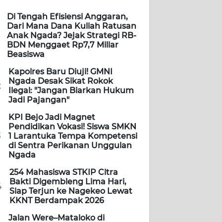
Di Tengah Efisiensi Anggaran,
Dari Mana Dana Kuliah Ratusan
Anak Ngada? Jejak Strategi RB-
BDN Menggaet Rp7,7 Miliar
Beasiswa
Kapolres Baru Diuji! GMNI
Ngada Desak Sikat Rokok
2
Ilegal: "Jangan Biarkan Hukum
Jadi Pajangan"
KPI Bejo Jadi Magnet
Pendidikan Vokasi! Siswa SMKN
3
1 Larantuka Tempa Kompetensi
di Sentra Perikanan Unggulan
Ngada
254 Mahasiswa STKIP Citra
Bakti Digembleng Lima Hari,
4
Siap Terjun ke Nagekeo Lewat
KKNT Berdampak 2026
Jalan Were–Mataloko di