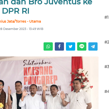
an dan Bro Juventus ke
DPR RI
#1
ius Jata/Torres - Utama
28 Desember 2023 - 13:49 WIB
#
#
#