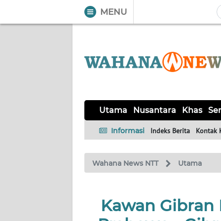
MENU
WAHANA
Tutup
TV
UTAMA
NUSANTARA
Utama
Nusantara
Khas
Ser
KHAS
Informasi
Indeks Berita
Kontak 
SERBA-
Wahana News NTT
Utama
SERBI
LABUAN
Kawan Gibran
BAJO