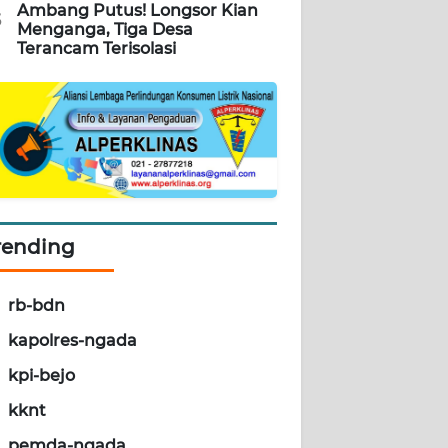
Ambang Putus! Longsor Kian
5
Menganga, Tiga Desa
Terancam Terisolasi
rending
rb-bdn
kapolres-ngada
kpi-bejo
kknt
pemda-ngada