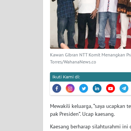
SIBER
REDAKSI
KARIR
DISCLAIMER
Kawan Gibran NTT Komit Menangkan Prab
Torres/WahanaNews.co
Wahana
News
Regional
Ikuti Kami di:
WN
SUMUT
Mewakili keluarga, “saya ucapkan 
pak Presiden”. Ucap kaesang.
WN
JAKARTA
Kaesang berharap silahturahmi in