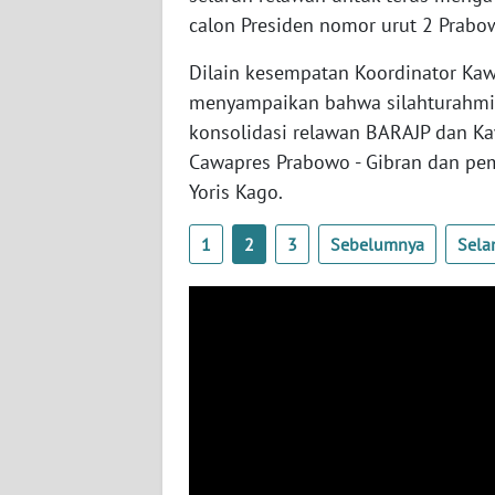
calon Presiden nomor urut 2 Prabow
WN
SULBAR
Dilain kesempatan Koordinator Kaw
menyampaikan bahwa silahturahmi
WN
konsolidasi relawan BARAJP dan K
BABEL
Cawapres Prabowo - Gibran dan pe
Yoris Kago.
WN
SUMBAR
1
2
3
Sebelumnya
Sela
WN
SUMSEL
WN
BENGKULU
WN
LAMPUNG