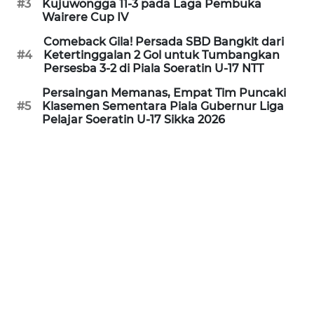
#3
Kujuwongga 11-3 pada Laga Pembuka
Wairere Cup IV
WN
Comeback Gila! Persada SBD Bangkit dari
JABAR
#4
Ketertinggalan 2 Gol untuk Tumbangkan
Persesba 3-2 di Piala Soeratin U-17 NTT
WN
Persaingan Memanas, Empat Tim Puncaki
BANTEN
#5
Klasemen Sementara Piala Gubernur Liga
Pelajar Soeratin U-17 Sikka 2026
WN
NTT
WN
KEPRI
WN
PAPUA
WN
PAPUA