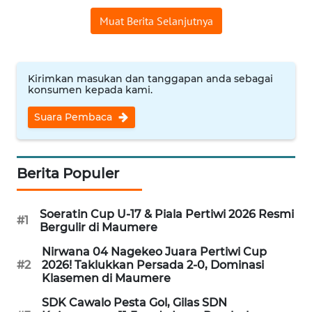
PEDOMAN
MEDIA
Muat Berita Selanjutnya
SIBER
REDAKSI
Kirimkan masukan dan tanggapan anda sebagai
konsumen kepada kami.
KARIR
Suara Pembaca
DISCLAIMER
Berita Populer
Wahana
News
Regional
Soeratin Cup U-17 & Piala Pertiwi 2026 Resmi
#1
Bergulir di Maumere
WN
Nirwana 04 Nagekeo Juara Pertiwi Cup
SUMUT
#2
2026! Taklukkan Persada 2-0, Dominasi
Klasemen di Maumere
WN
SDK Cawalo Pesta Gol, Gilas SDN
JAKARTA