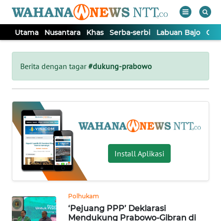
Utama
Nusantara
Khas
Serba-serbi
Labuan Bajo
Opi
WAHANA
Tutup
TV
Berita dengan tagar
#dukung-prabowo
UTAMA
NUSANTARA
KHAS
Install Aplikasi
SERBA-
SERBI
Polhukam
‘Pejuang PPP’ Deklarasi
LABUAN
Mendukung Prabowo-Gibran di