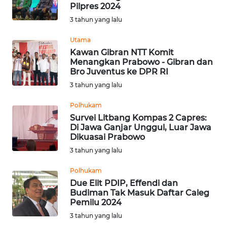
BAJO
Pilpres 2024
3 tahun yang lalu
OPINI
Utama
Kawan Gibran NTT Komit
Informasi
Menangkan Prabowo - Gibran dan
Bro Juventus ke DPR RI
INDEKS
3 tahun yang lalu
BERITA
Polhukam
KONTAK
Survei Litbang Kompas 2 Capres:
Di Jawa Ganjar Unggul, Luar Jawa
KAMI
Dikuasai Prabowo
3 tahun yang lalu
INFO
IKLAN
Polhukam
Due Elit PDIP, Effendi dan
TENTANG
Budiman Tak Masuk Daftar Caleg
Pemilu 2024
KAMI
3 tahun yang lalu