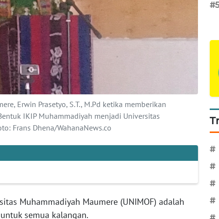
#
e, Erwin Prasetyo, S.T., M.Pd ketika memberikan
entuk IKIP Muhammadiyah menjadi Universitas
T
oto: Frans Dhena/WahanaNews.co
#
#
#
rsitas Muhammadiyah Maumere (UNIMOF) adalah
#
 untuk semua kalangan.
#