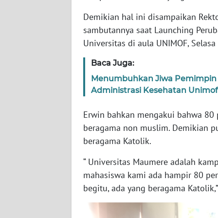
WN
Demikian hal ini disampaikan Rekt
JABAR
sambutannya saat Launching Peru
Universitas di aula UNIMOF, Selasa
WN
BANTEN
Baca Juga:
Menumbuhkan Jiwa Pemimpin Be
WN
NTT
Administrasi Kesehatan Unimof
Erwin bahkan mengakui bahwa 80 p
WN
KEPRI
beragama non muslim. Demikian pu
beragama Katolik.
WN
“ Universitas Maumere adalah kamp
PAPUA
mahasiswa kami ada hampir 80 per
WN
begitu, ada yang beragama Katolik,”
PAPUA
BARAT