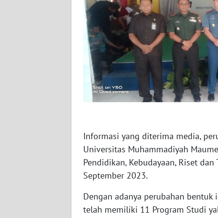
WN
JATENG
WN
NUSANTARA
WN
JOGJA
WN
JATIM
Informasi yang diterima media, p
Universitas Muhammadiyah Maumere
WN
Pendidikan, Kebudayaan, Riset dan
BALI
September 2023.
WN
Dengan adanya perubahan bentuk 
KALBAR
telah memiliki 11 Program Studi ya