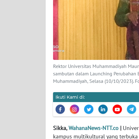
SIBER
REDAKSI
KARIR
DISCLAIMER
Rektor Universitas Muhammadiyah Maumer
Wahana
sambutan dalam Launching Perubahan B
News
Muhammadiyah, Selasa (10/10/2023). F
Regional
Ikuti Kami di:
WN
SUMUT
WN
JAKARTA
Sikka,
WahanaNews-NTT.co
|
Unive
kampus multikultural yang terbuka