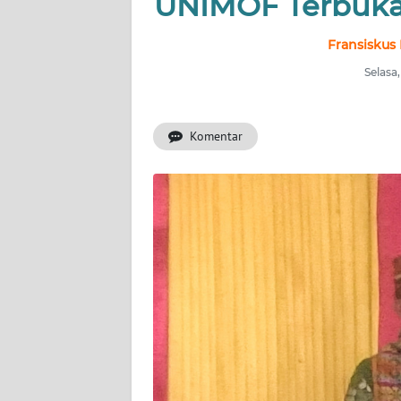
UNIMOF Terbuka
OPINI
Fransiskus
Informasi
Selasa
INDEKS
BERITA
Komentar
KONTAK
KAMI
INFO
IKLAN
TENTANG
KAMI
PEDOMAN
MEDIA