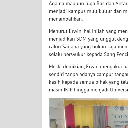
Agama maupun juga Ras dan Antar G
WN
menjadi kampus multikultur dan me
SULBAR
menambahkan.
WN
Menurut Erwin, hal inilah yang men
BABEL
menjadikan SDM yang unggul denga
calon Sarjana yang bukan saja memi
WN
selalu bersyukur kepada Sang Penci
SUMBAR
Meski demikian, Erwin mengakui b
WN
sendiri tanpa adanya campur tangan
SUMSEL
kasih kepada semua pihak yang te
masih IKIP hingga menjadi Univers
WN
BENGKULU
WN
LAMPUNG