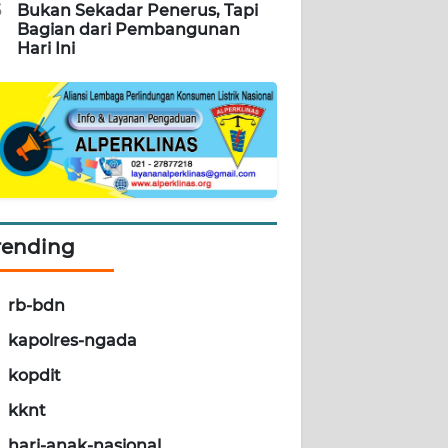
5
Bukan Sekadar Penerus, Tapi
Bagian dari Pembangunan
Hari Ini
rending
rb-bdn
kapolres-ngada
kopdit
kknt
hari-anak-nasional