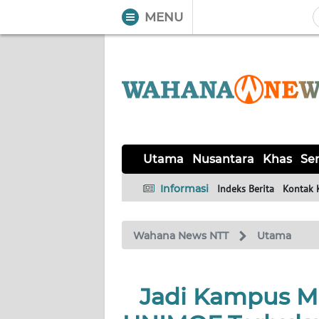
MENU
WAHANA
Tutup
TV
UTAMA
NUSANTARA
Utama
Nusantara
Khas
Ser
KHAS
Informasi
Indeks Berita
Kontak 
SERBA-
Wahana News NTT
Utama
SERBI
LABUAN
Jadi Kampus Mu
BAJO