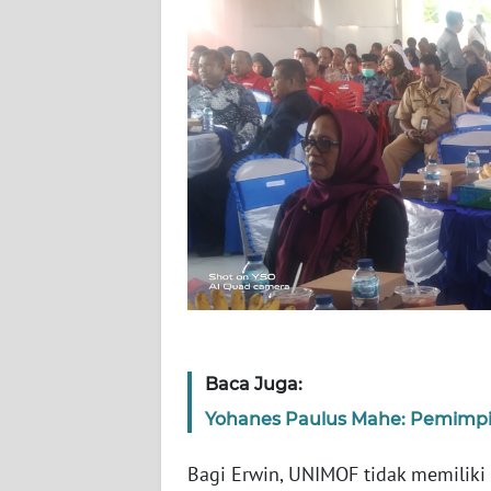
WN
RIAU
WN
SERAMBI
WN
JAMBI
WN
SULTRA
WN
NTB
Baca Juga:
Yohanes Paulus Mahe: Pemimpin
WN
SULTENG
Bagi Erwin, UNIMOF tidak memiliki