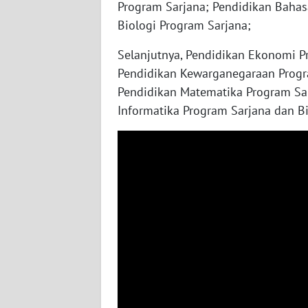
Program Sarjana; Pendidikan Bahas
WN
Biologi Program Sarjana;
KALTENG
Selanjutnya, Pendidikan Ekonomi Pr
WN
Pendidikan Kewarganegaraan Progra
KALTARA
Pendidikan Matematika Program Sar
Informatika Program Sarjana dan Bi
WN
KALSEL
WN
KALTIM
WN
SULSEL
WN
GORONTALO