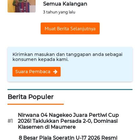
BAJO
Semua Kalangan
3 tahun yang lalu
OPINI
Muat Berita Selanjutnya
Informasi
INDEKS
Kirimkan masukan dan tanggapan anda sebagai
BERITA
konsumen kepada kami.
Suara Pembaca
KONTAK
KAMI
INFO
Berita Populer
IKLAN
Nirwana 04 Nagekeo Juara Pertiwi Cup
TENTANG
#1
2026! Taklukkan Persada 2-0, Dominasi
KAMI
Klasemen di Maumere
8 Besar Piala Soeratin U-17 2026 Resmi