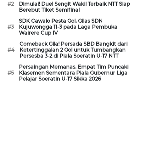
PEDOMAN
#2
Dimulai! Duel Sengit Wakil Terbaik NTT Siap
MEDIA
Berebut Tiket Semifinal
SIBER
SDK Cawalo Pesta Gol, Gilas SDN
#3
Kujuwongga 11-3 pada Laga Pembuka
REDAKSI
Wairere Cup IV
Comeback Gila! Persada SBD Bangkit dari
KARIR
#4
Ketertinggalan 2 Gol untuk Tumbangkan
Persesba 3-2 di Piala Soeratin U-17 NTT
DISCLAIMER
Persaingan Memanas, Empat Tim Puncaki
#5
Klasemen Sementara Piala Gubernur Liga
Pelajar Soeratin U-17 Sikka 2026
Wahana
News
Regional
WN
SUMUT
WN
JAKARTA