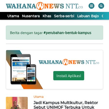
Utama
Nusantara
Khas
Serba-serbi
Labuan Bajo
Opi
WAHANA
Tutup
TV
Berita dengan tagar
#perubahan-bentuk-kampus
UTAMA
NUSANTARA
KHAS
Install Aplikasi
SERBA-
SERBI
Utama
Jadi Kampus Multikultur, Rektor
LABUAN
Sebut UNIMOF Terbuka Untuk