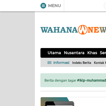
MENU
WAHANA
Tutup
TV
UTAMA
NUSANTARA
Utama
Nusantara
Khas
Ser
KHAS
Informasi
Indeks Berita
Kontak 
SERBA-
SERBI
Berita dengan tagar
#ikip-muhammad
LABUAN
BAJO