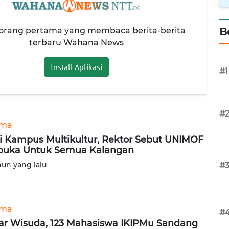
 orang pertama yang membaca berita-berita
B
terbaru Wahana News
Install Aplikasi
#1
#
ama
i Kampus Multikultur, Rektor Sebut UNIMOF
buka Untuk Semua Kalangan
hun yang lalu
#
ama
#
ar Wisuda, 123 Mahasiswa IKIPMu Sandang