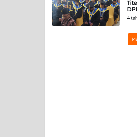
Tit
SIBER
DPR
4 ta
REDAKSI
KARIR
Mu
DISCLAIMER
Wahana
News
Regional
WN
SUMUT
WN
JAKARTA