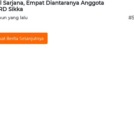
el Sarjana, Empat Diantaranya Anggota
D Sikka
hun yang lalu
#
at Berita Selanjutnya