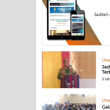
OPINI
Jadilah
Informasi
INDEKS
BERITA
KONTAK
KAMI
Ut
INFO
Jad
IKLAN
Ter
3 ta
TENTANG
KAMI
Ut
PEDOMAN
Gel
MEDIA