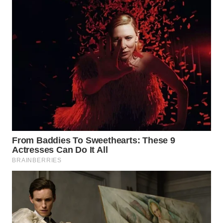
MADURA
WN
SURABAYA
WN
NATUNA
WN
BINTAN
WN
MANDALIKA
WN
LIKUPANG
WN