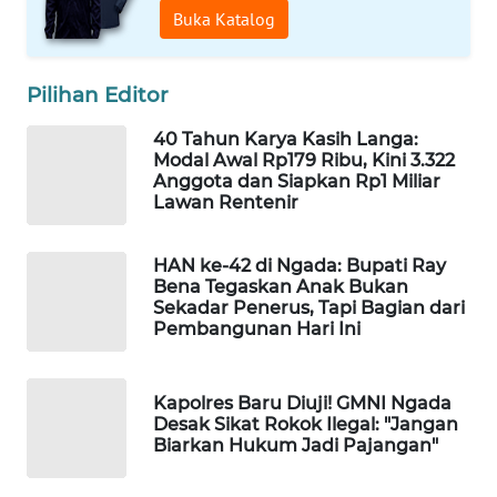
KELISTRIKAN
Buka Katalog
WALINKI
Pilihan Editor
ID
40 Tahun Karya Kasih Langa:
MAWAKA
Modal Awal Rp179 Ribu, Kini 3.322
ID
Anggota dan Siapkan Rp1 Miliar
Lawan Rentenir
MARTABAT
NET
HAN ke-42 di Ngada: Bupati Ray
Bena Tegaskan Anak Bukan
Sekadar Penerus, Tapi Bagian dari
PLN
Pembangunan Hari Ini
WATCH
MKLI
Kapolres Baru Diuji! GMNI Ngada
Desak Sikat Rokok Ilegal: "Jangan
Biarkan Hukum Jadi Pajangan"
LPKKI