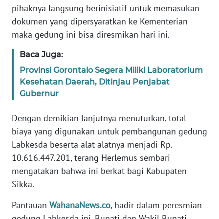
BARAT
pihaknya langsung berinisiatif untuk memasukan
dokumen yang dipersyaratkan ke Kementerian
WN
maka gedung ini bisa diresmikan hari ini.
RIAU
Baca Juga:
WN
Provinsi Gorontalo Segera Miliki Laboratorium
SERAMBI
Kesehatan Daerah, Ditinjau Penjabat
Gubernur
WN
JAMBI
Dengan demikian lanjutnya menuturkan, total
biaya yang digunakan untuk pembangunan gedung
WN
Labkesda beserta alat-alatnya menjadi Rp.
SULTRA
10.616.447.201, terang Herlemus sembari
mengatakan bahwa ini berkat bagi Kabupaten
WN
Sikka.
NTB
Pantauan
WahanaNews.co
, hadir dalam peresmian
WN
gedung Labkesda ini, Bupati dan Wakil Bupati