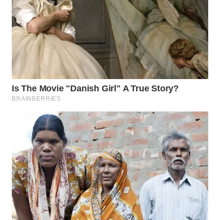
LABUANBAJO
WN
BORNEO
Wahana
Media
Group
WAHANA
NEWS
WAHANA
TANI
WAHANA
ADVOKAT
WAHANA