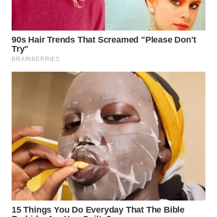
NIAS
WN
LANGKAT
WN
TAPANULI
SELATAN
WN
TANJUNG
LESUNG
WN
KARO
WN
SIMALUNGUN