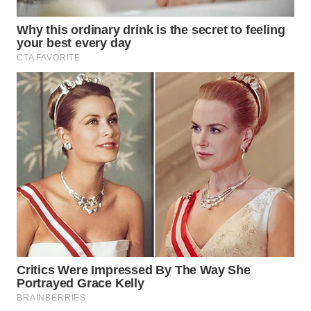
WN
CIREBON
WN
INDRAMAYU
WN
KUNINGAN
WN
MAJALENGKA
WN
SUBANG
WN
SUKABUMI