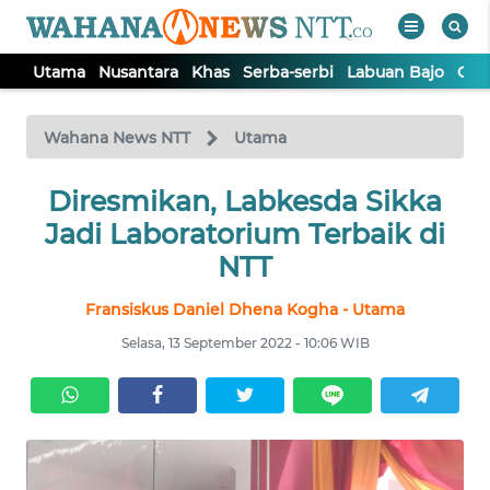
Utama
Nusantara
Khas
Serba-serbi
Labuan Bajo
Opi
WAHANA
Tutup
TV
Wahana News NTT
Utama
Diresmikan, Labkesda Sikka
UTAMA
Jadi Laboratorium Terbaik di
NUSANTARA
NTT
Fransiskus Daniel Dhena Kogha - Utama
KHAS
Selasa, 13 September 2022 - 10:06 WIB
SERBA-
SERBI
LABUAN