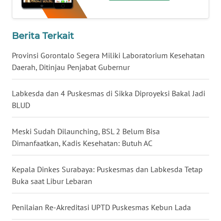
WN
Berita Terkait
KALTENG
Provinsi Gorontalo Segera Miliki Laboratorium Kesehatan
WN
Daerah, Ditinjau Penjabat Gubernur
KALTARA
Labkesda dan 4 Puskesmas di Sikka Diproyeksi Bakal Jadi
WN
BLUD
KALSEL
Meski Sudah Dilaunching, BSL 2 Belum Bisa
WN
Dimanfaatkan, Kadis Kesehatan: Butuh AC
KALTIM
Kepala Dinkes Surabaya: Puskesmas dan Labkesda Tetap
WN
Buka saat Libur Lebaran
SULSEL
Penilaian Re-Akreditasi UPTD Puskesmas Kebun Lada
WN
GORONTALO