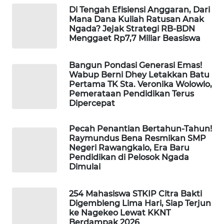
LKKI
Di Tengah Efisiensi Anggaran, Dari
Mana Dana Kuliah Ratusan Anak
Ngada? Jejak Strategi RB-BDN
KOPEKLIN
Menggaet Rp7,7 Miliar Beasiswa
PORTAL
Bangun Pondasi Generasi Emas!
KONSUMEN
Wabup Berni Dhey Letakkan Batu
Pertama TK Sta. Veronika Wolowio,
Pemerataan Pendidikan Terus
FORWAMKI
Dipercepat
ALPERKLINAS
Pecah Penantian Bertahun-Tahun!
Raymundus Bena Resmikan SMP
Negeri Rawangkalo, Era Baru
FORJASIDA
Pendidikan di Pelosok Ngada
Dimulai
TAMBANG
NEWS
254 Mahasiswa STKIP Citra Bakti
Digembleng Lima Hari, Siap Terjun
ke Nagekeo Lewat KKNT
SITUNGIR
Berdampak 2026