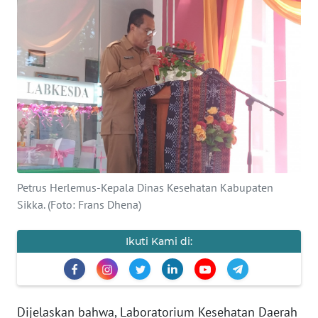
BAJO
OPINI
Informasi
INDEKS
BERITA
KONTAK
KAMI
Petrus Herlemus-Kepala Dinas Kesehatan Kabupaten
Sikka. (Foto: Frans Dhena)
INFO
IKLAN
Ikuti Kami di:
TENTANG
KAMI
Dijelaskan bahwa, Laboratorium Kesehatan Daerah