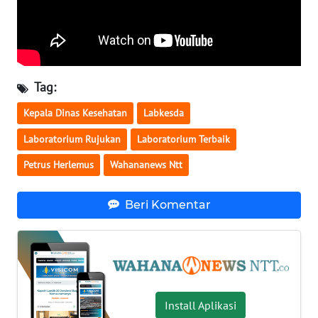
LAMPUNG
WN
JATENG
Tag:
WN
NUSANTARA
Kepala Dinas Kesehatan
Labkesda
Laboratorium Rujukan
Laboratorium Terbaik
WN
JOGJA
Petrus Herlemus
Wahananews Ntt
WN
Beri Komentar
JATIM
WN
BALI
WN
Install Aplikasi
KALBAR