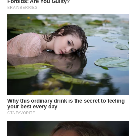
WN
LABUHANBATU
WN
TAPANULI
TENGAH
WN DELI
SERDANG
WN
TEBING
TINGGI
WN
PAKPAK
WN