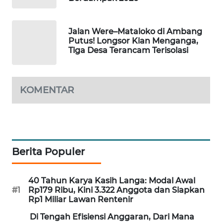
NEWS
SIDIKALANG
Jalan Were–Mataloko di Ambang
NEWS
Putus! Longsor Kian Menganga,
Tiga Desa Terancam Terisolasi
SIBARAGAS
NEWS
KOMENTAR
METRO
SIANTAR
NEWS
METRO
Berita Populer
MEDAN
NEWS
40 Tahun Karya Kasih Langa: Modal Awal
#1
Rp179 Ribu, Kini 3.322 Anggota dan Siapkan
METRO
Rp1 Miliar Lawan Rentenir
JAKARTA
Di Tengah Efisiensi Anggaran, Dari Mana
NEWS