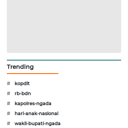
ENERGI
NEWS
CILEUNGSI
NEWS
BERKAT
NEWS
Trending
BERAMPU
NEWS
#
kopdit
#
rb-bdn
ANUGERAH
NEWS
#
kapolres-ngada
#
hari-anak-nasional
AKHLAK
ID
#
wakil-bupati-ngada