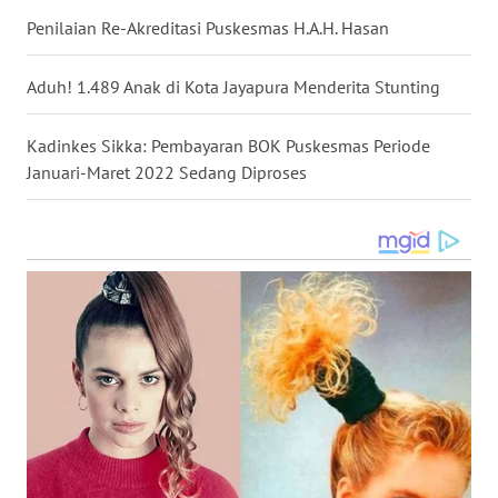
Penilaian Re-Akreditasi Puskesmas H.A.H. Hasan
WN
SULUT
Aduh! 1.489 Anak di Kota Jayapura Menderita Stunting
WN
Kadinkes Sikka: Pembayaran BOK Puskesmas Periode
MALUKU
Januari-Maret 2022 Sedang Diproses
WN
MALUT
WN
DAIRI
WN
DANAU
TOBA
WN