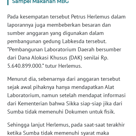
Sampel Makanan MBG
WN
Pada kesempatan tersebut Petrus Herlemus dalam
JABAR
laporannya juga membeberkan besaran dan
sumber anggaran yang digunakan dalam
WN
pembangunan gedung Labkesda tersebut.
BANTEN
“Pembangunan Laboratorium Daerah bersumber
dari Dana Alokasi Khusus (DAK) senilai Rp.
WN
5.640.899.000.” tutur Herlemus.
NTT
Menurut dia, sebenarnya dari anggaran tersebut
WN
sejak awal pihaknya hanya mendapatkan Alat
KEPRI
Laboratorium, namun setelah mendapat informasi
dari Kementerian bahwa Sikka siap-siap jika dari
WN
PAPUA
Sumba tidak memenuhi Dokumen untuk fisik.
Sehingga lanjut Herlemus, pada saat-saat terakhir
WN
ketika Sumba tidak memenuhi syarat maka
PAPUA