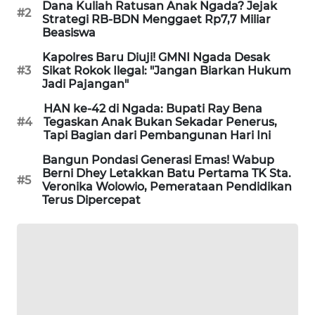
Dana Kuliah Ratusan Anak Ngada? Jejak
#2
Strategi RB-BDN Menggaet Rp7,7 Miliar
KRT
Beasiswa
NEWS
Kapolres Baru Diuji! GMNI Ngada Desak
#3
Sikat Rokok Ilegal: "Jangan Biarkan Hukum
KARING
Jadi Pajangan"
NEWS
HAN ke-42 di Ngada: Bupati Ray Bena
#4
Tegaskan Anak Bukan Sekadar Penerus,
JURNAL
Tapi Bagian dari Pembangunan Hari Ini
MARITIM
Bangun Pondasi Generasi Emas! Wabup
Berni Dhey Letakkan Batu Pertama TK Sta.
#5
HUMBANG
Veronika Wolowio, Pemerataan Pendidikan
Terus Dipercepat
NEWS
GARONGGANG
NEWS
FISUELRI
ID