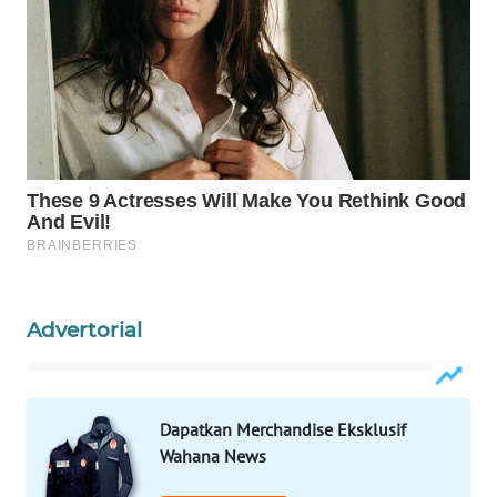
WAHANA
HEALTH
WAHANA
DESA
WISATA
LAPAK
WAHANA
Wahana
Advertorial
Network
KONSUMEN
LISTRIK
Dapatkan Merchandise Eksklusif
Wahana News
MASYARAKAT