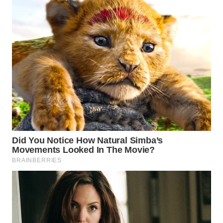
CO ID
WAHANANEWS
NET
WAHANA
SPORT
WAHANA
UMKM
WAHANA
SELEB
WAHANA
PERSONA
WAHANA
OTOMOTIF