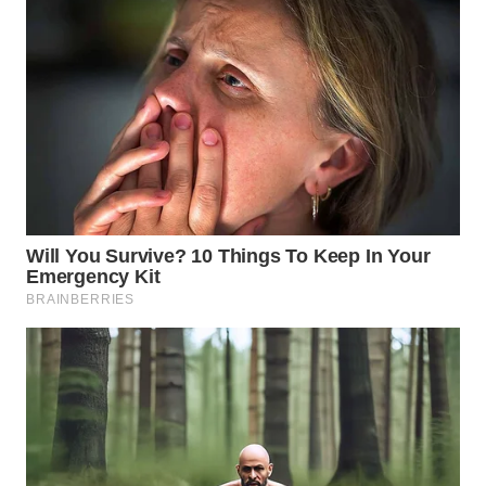
KARAWANG
WN
BEKASI
WN
BOGOR
WN
DEPOK
WN
TAPANULI
UTARA
WN
SAMOSIR