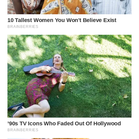
INFRASTRUKTUR
WAHANA
KONSUMEN
WAHANA
LISTRIK
WAHANA
TRAVEL
WAHANA
TV
WAHANANEWS
ID
WAHANANEWS