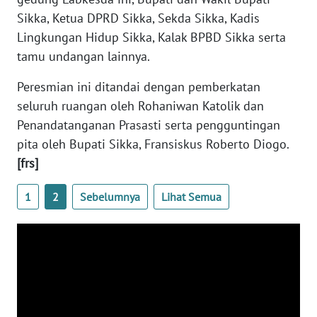
SULTENG
Sikka, Ketua DPRD Sikka, Sekda Sikka, Kadis
Lingkungan Hidup Sikka, Kalak BPBD Sikka serta
WN
tamu undangan lainnya.
SULBAR
Peresmian ini ditandai dengan pemberkatan
WN
seluruh ruangan oleh Rohaniwan Katolik dan
BABEL
Penandatanganan Prasasti serta pengguntingan
pita oleh Bupati Sikka, Fransiskus Roberto Diogo.
WN
[frs]
SUMBAR
1
2
Sebelumnya
Lihat Semua
WN
SUMSEL
WN
BENGKULU
WN