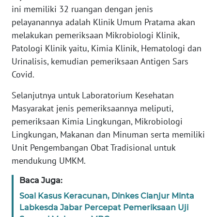
PEDOMAN
ini memiliki 32 ruangan dengan jenis
MEDIA
pelayanannya adalah Klinik Umum Pratama akan
SIBER
melakukan pemeriksaan Mikrobiologi Klinik,
Patologi Klinik yaitu, Kimia Klinik, Hematologi dan
REDAKSI
Urinalisis, kemudian pemeriksaan Antigen Sars
Covid.
KARIR
Selanjutnya untuk Laboratorium Kesehatan
DISCLAIMER
Masyarakat jenis pemeriksaannya meliputi,
pemeriksaan Kimia Lingkungan, Mikrobiologi
Wahana
News
Lingkungan, Makanan dan Minuman serta memiliki
Regional
Unit Pengembangan Obat Tradisional untuk
mendukung UMKM.
WN
SUMUT
Baca Juga:
Soal Kasus Keracunan, Dinkes Cianjur Minta
WN
Labkesda Jabar Percepat Pemeriksaan Uji
JAKARTA