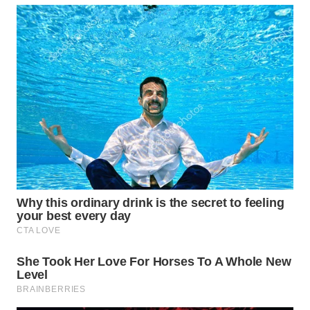
WN
PURWAKARTA
WN
PRIANGAN
TIMUR
WN
SEMARANG
WN
SOLO
WN
BOROBUDUR
WN