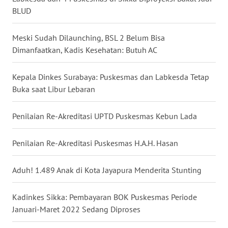
BLUD
WN
LABUHANBATU
Meski Sudah Dilaunching, BSL 2 Belum Bisa
Dimanfaatkan, Kadis Kesehatan: Butuh AC
WN
TAPANULI
TENGAH
Kepala Dinkes Surabaya: Puskesmas dan Labkesda Tetap
Buka saat Libur Lebaran
WN DELI
SERDANG
Penilaian Re-Akreditasi UPTD Puskesmas Kebun Lada
WN
Penilaian Re-Akreditasi Puskesmas H.A.H. Hasan
TEBING
TINGGI
Aduh! 1.489 Anak di Kota Jayapura Menderita Stunting
WN
Kadinkes Sikka: Pembayaran BOK Puskesmas Periode
PAKPAK
Januari-Maret 2022 Sedang Diproses
WN