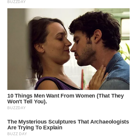
INFRASTRUKTUR
WAHANA
KONSUMEN
WAHANA
LISTRIK
WAHANA
TRAVEL
WAHANA
TV
WAHANANEWS
ID
WAHANANEWS