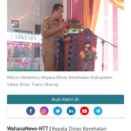
BAJO
OPINI
Informasi
INDEKS
BERITA
KONTAK
KAMI
Petrus Herlemus-Kepala Dinas Kesehatan Kabupaten
Sikka. (Foto: Frans Dhena)
INFO
IKLAN
Ikuti Kami di:
TENTANG
KAMI
WahanaNews-NTT |
Kepala Dinas Kesehatan