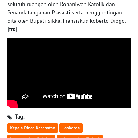
seluruh ruangan oleh Rohaniwan Katolik dan
Penandatanganan Prasasti serta pengguntingan
WN
pita oleh Bupati Sikka, Fransiskus Roberto Diogo.
SULUT
[frs]
WN
MALUKU
WN
MALUT
WN
DAIRI
WN
DANAU
Tag:
TOBA
Kepala Dinas Kesehatan
Labkesda
WN