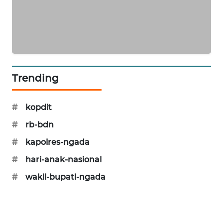
PERAPKI
NEWS
SONYA
ASA
NEWS
Trending
#
kopdit
#
rb-bdn
#
kapolres-ngada
#
hari-anak-nasional
#
wakil-bupati-ngada