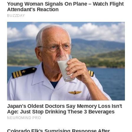
MADURA
WN
SURABAYA
WN
NATUNA
WN
BINTAN
WN
MANDALIKA
WN
LIKUPANG
WN