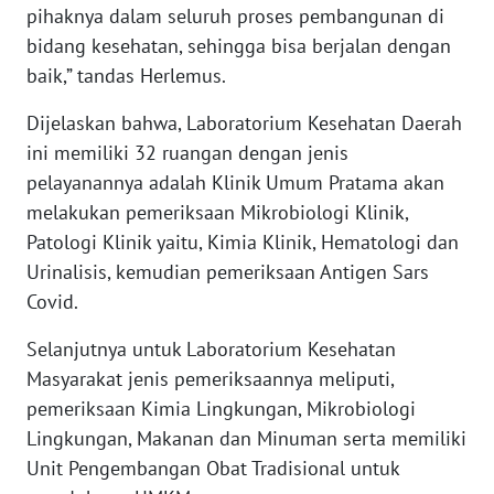
SULTENG
pihaknya dalam seluruh proses pembangunan di
bidang kesehatan, sehingga bisa berjalan dengan
WN
baik,” tandas Herlemus.
SULBAR
Dijelaskan bahwa, Laboratorium Kesehatan Daerah
WN
ini memiliki 32 ruangan dengan jenis
BABEL
pelayanannya adalah Klinik Umum Pratama akan
melakukan pemeriksaan Mikrobiologi Klinik,
WN
Patologi Klinik yaitu, Kimia Klinik, Hematologi dan
SUMBAR
Urinalisis, kemudian pemeriksaan Antigen Sars
Covid.
WN
SUMSEL
Selanjutnya untuk Laboratorium Kesehatan
Masyarakat jenis pemeriksaannya meliputi,
WN
pemeriksaan Kimia Lingkungan, Mikrobiologi
BENGKULU
Lingkungan, Makanan dan Minuman serta memiliki
Unit Pengembangan Obat Tradisional untuk
WN