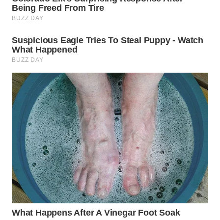
LABUANBAJO
WN
BORNEO
Wahana
Media
Group
WAHANA
NEWS
WAHANA
TANI
WAHANA
ADVOKAT
WAHANA