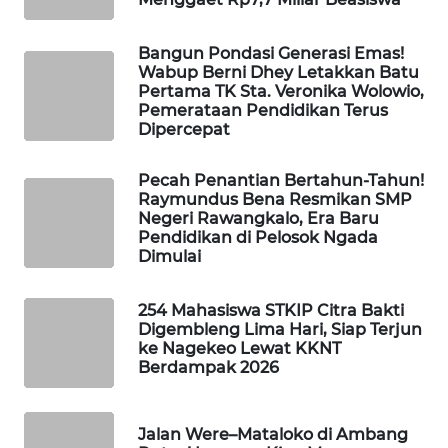
NEWS
Bangun Pondasi Generasi Emas!
SIDIKALANG
Wabup Berni Dhey Letakkan Batu
NEWS
Pertama TK Sta. Veronika Wolowio,
Pemerataan Pendidikan Terus
Dipercepat
SIBARAGAS
NEWS
Pecah Penantian Bertahun-Tahun!
Raymundus Bena Resmikan SMP
METRO
Negeri Rawangkalo, Era Baru
SIANTAR
Pendidikan di Pelosok Ngada
NEWS
Dimulai
METRO
254 Mahasiswa STKIP Citra Bakti
MEDAN
Digembleng Lima Hari, Siap Terjun
NEWS
ke Nagekeo Lewat KKNT
Berdampak 2026
METRO
JAKARTA
Jalan Were–Mataloko di Ambang
NEWS