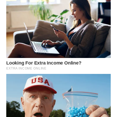
WN
PADANG
LAWAS
WN
SUMEDANG
WN
CIANJUR
WN
KEPULAUAN
SERIBU
WN
TANGERANG
WN
BINJAI