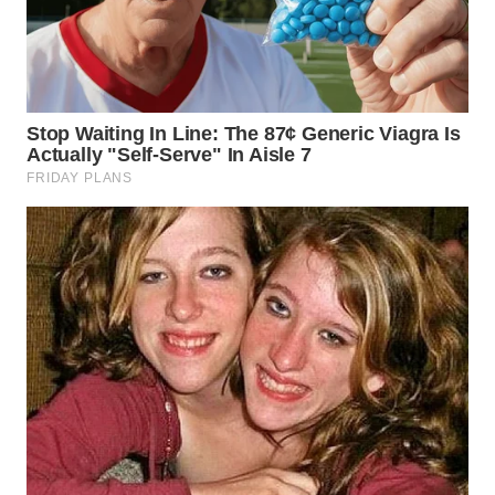
WN
CIREBON
WN
INDRAMAYU
WN
KUNINGAN
WN
MAJALENGKA
WN
SUBANG
WN
SUKABUMI