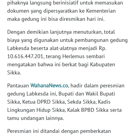
pihaknya langsung berinisiatif untuk memasukan
dokumen yang dipersyaratkan ke Kementerian
WN
maka gedung ini bisa diresmikan hari ini.
KALTENG
Dengan demikian lanjutnya menuturkan, total
WN
biaya yang digunakan untuk pembangunan gedung
KALTARA
Labkesda beserta alat-alatnya menjadi Rp.
10.616.447.201, terang Herlemus sembari
WN
mengatakan bahwa ini berkat bagi Kabupaten
KALSEL
Sikka.
WN
Pantauan
WahanaNews.co
, hadir dalam peresmian
KALTIM
gedung Labkesda ini, Bupati dan Wakil Bupati
Sikka, Ketua DPRD Sikka, Sekda Sikka, Kadis
WN
Lingkungan Hidup Sikka, Kalak BPBD Sikka serta
SULSEL
tamu undangan lainnya.
WN
Peresmian ini ditandai dengan pemberkatan
GORONTALO