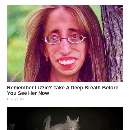
CO ID
WAHANANEWS
NET
WAHANA
SPORT
WAHANA
UMKM
WAHANA
SELEB
WAHANA
PERSONA
WAHANA
OTOMOTIF