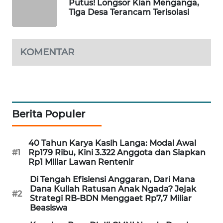
Putus! Longsor Kian Menganga,
Tiga Desa Terancam Terisolasi
KRT
NEWS
KOMENTAR
KARING
NEWS
JURNAL
MARITIM
Berita Populer
HUMBANG
NEWS
40 Tahun Karya Kasih Langa: Modal Awal
#1
Rp179 Ribu, Kini 3.322 Anggota dan Siapkan
Rp1 Miliar Lawan Rentenir
GARONGGANG
NEWS
Di Tengah Efisiensi Anggaran, Dari Mana
Dana Kuliah Ratusan Anak Ngada? Jejak
#2
Strategi RB-BDN Menggaet Rp7,7 Miliar
FISUELRI
Beasiswa
ID