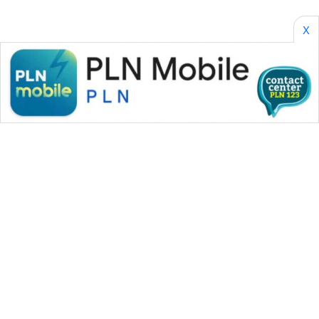
X
WAHANA MEDIA GROUP
|
|
|
WAHANA NEWS co
WAHANA TANI
WAHANA ADVOKAT