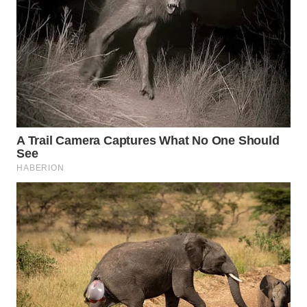
WAHANA
HEALTH
WAHANA
DESA
WISATA
LAPAK
WAHANA
Wahana
Network
KONSUMEN
LISTRIK
MASYARAKAT