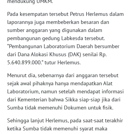
mendukung UMKM.
LAMPUNG
Pada kesempatan tersebut Petrus Herlemus dalam
WN
laporannya juga membeberkan besaran dan
JATENG
sumber anggaran yang digunakan dalam
pembangunan gedung Labkesda tersebut.
WN
NUSANTARA
“Pembangunan Laboratorium Daerah bersumber
dari Dana Alokasi Khusus (DAK) senilai Rp.
WN
5.640.899.000.” tutur Herlemus.
JOGJA
Menurut dia, sebenarnya dari anggaran tersebut
sejak awal pihaknya hanya mendapatkan Alat
WN
JATIM
Laboratorium, namun setelah mendapat informasi
dari Kementerian bahwa Sikka siap-siap jika dari
WN
Sumba tidak memenuhi Dokumen untuk fisik.
BALI
Sehingga lanjut Herlemus, pada saat-saat terakhir
WN
ketika Sumba tidak memenuhi syarat maka
KALBAR