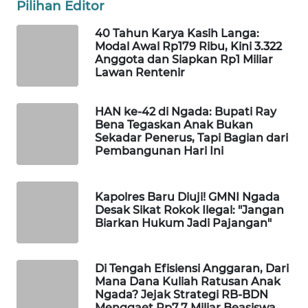
Pilihan Editor
LKKI
40 Tahun Karya Kasih Langa:
Modal Awal Rp179 Ribu, Kini 3.322
KOPEKLIN
Anggota dan Siapkan Rp1 Miliar
Lawan Rentenir
PORTAL
KONSUMEN
HAN ke-42 di Ngada: Bupati Ray
Bena Tegaskan Anak Bukan
FORWAMKI
Sekadar Penerus, Tapi Bagian dari
Pembangunan Hari Ini
ALPERKLINAS
Kapolres Baru Diuji! GMNI Ngada
Desak Sikat Rokok Ilegal: "Jangan
FORJASIDA
Biarkan Hukum Jadi Pajangan"
TAMBANG
NEWS
Di Tengah Efisiensi Anggaran, Dari
Mana Dana Kuliah Ratusan Anak
Ngada? Jejak Strategi RB-BDN
SITUNGIR
Menggaet Rp7,7 Miliar Beasiswa