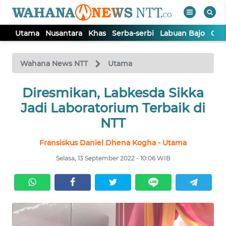
Utama
Nusantara
Khas
Serba-serbi
Labuan Bajo
Opi
WAHANA
Tutup
TV
Wahana News NTT
Utama
Diresmikan, Labkesda Sikka
UTAMA
Jadi Laboratorium Terbaik di
NUSANTARA
NTT
Fransiskus Daniel Dhena Kogha - Utama
KHAS
Selasa, 13 September 2022 - 10:06 WIB
SERBA-
SERBI
LABUAN