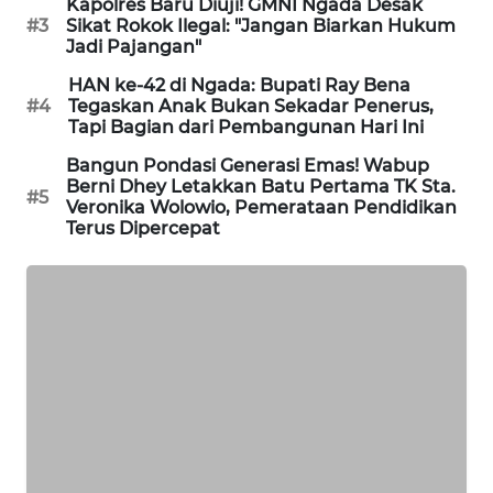
Kapolres Baru Diuji! GMNI Ngada Desak
#3
Sikat Rokok Ilegal: "Jangan Biarkan Hukum
ENERGI
Jadi Pajangan"
NEWS
HAN ke-42 di Ngada: Bupati Ray Bena
#4
Tegaskan Anak Bukan Sekadar Penerus,
CILEUNGSI
Tapi Bagian dari Pembangunan Hari Ini
NEWS
Bangun Pondasi Generasi Emas! Wabup
Berni Dhey Letakkan Batu Pertama TK Sta.
#5
BERKAT
Veronika Wolowio, Pemerataan Pendidikan
Terus Dipercepat
NEWS
BERAMPU
NEWS
ANUGERAH
NEWS
AKHLAK
ID