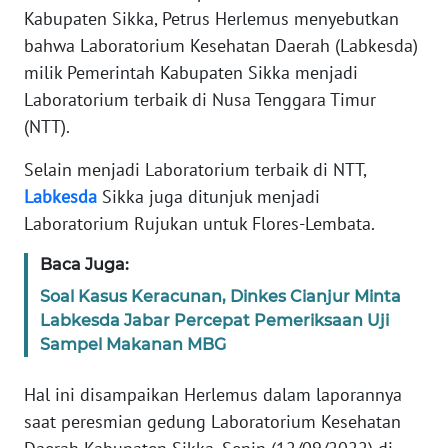
PEDOMAN
Kabupaten Sikka, Petrus Herlemus menyebutkan
MEDIA
bahwa Laboratorium Kesehatan Daerah (Labkesda)
SIBER
milik Pemerintah Kabupaten Sikka menjadi
Laboratorium terbaik di Nusa Tenggara Timur
REDAKSI
(NTT).
KARIR
Selain menjadi Laboratorium terbaik di NTT,
Labkesda
Sikka juga ditunjuk menjadi
DISCLAIMER
Laboratorium Rujukan untuk Flores-Lembata.
Wahana
Baca Juga:
News
Regional
Soal Kasus Keracunan, Dinkes Cianjur Minta
Labkesda Jabar Percepat Pemeriksaan Uji
Sampel Makanan MBG
WN
SUMUT
Hal ini disampaikan Herlemus dalam laporannya
saat peresmian gedung Laboratorium Kesehatan
WN
JAKARTA