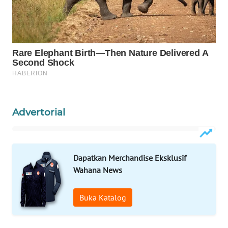
KELISTRIKAN
WALINKI
ID
MAWAKA
ID
MARTABAT
Advertorial
NET
PLN
WATCH
Dapatkan Merchandise Eksklusif
Wahana News
MKLI
Buka Katalog
LPKKI