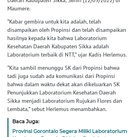
Daerah Kabupaten Sikka, Senin (12/09/2022) di
Maumere.
WN
JABAR
“Kabar gembira untuk kita adalah, telah
disampaikan oleh Propinsi dan telah disampaikan
WN
hasilnya kepada kita bahwa Laboratorium
BANTEN
Kesehatan Daerah Kabupaten Sikka adalah
Laboratorium terbaik di NTT,” ujar Kadis Herlemus.
WN
NTT
“Kita sambil menunggu SK dari Propinsi bahwa
tadi juga sudah ada komunikasi dari Propinsi
WN
bahwa dalam waktu dekat akan dikeluarkan SK
KEPRI
Penunjukkan Laboratorium Kesehatan Daerah
Sikka menjadi Laboratorium Rujukan Flores dan
WN
Lembata,” sebut Herlemus menambahkan.
PAPUA
Baca Juga:
WN
Provinsi Gorontalo Segera Miliki Laboratorium
PAPUA