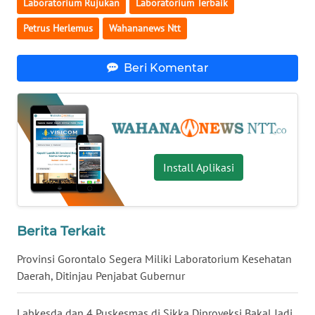
Laboratorium Rujukan
Laboratorium Terbaik
NIAS
Petrus Herlemus
Wahananews Ntt
WN
LANGKAT
Beri Komentar
WN
TAPANULI
SELATAN
WN
Install Aplikasi
TANJUNG
LESUNG
Berita Terkait
WN
KARO
Provinsi Gorontalo Segera Miliki Laboratorium Kesehatan
Daerah, Ditinjau Penjabat Gubernur
WN
SIMALUNGUN
Labkesda dan 4 Puskesmas di Sikka Diproyeksi Bakal Jadi