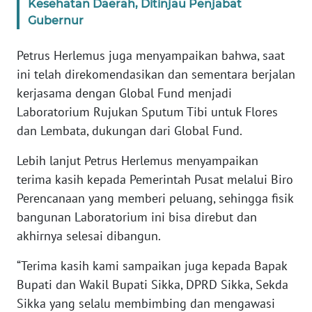
Kesehatan Daerah, Ditinjau Penjabat
BARAT
Gubernur
WN
Petrus Herlemus juga menyampaikan bahwa, saat
RIAU
ini telah direkomendasikan dan sementara berjalan
kerjasama dengan Global Fund menjadi
WN
Laboratorium Rujukan Sputum Tibi untuk Flores
SERAMBI
dan Lembata, dukungan dari Global Fund.
WN
Lebih lanjut Petrus Herlemus menyampaikan
JAMBI
terima kasih kepada Pemerintah Pusat melalui Biro
Perencanaan yang memberi peluang, sehingga fisik
WN
SULTRA
bangunan Laboratorium ini bisa direbut dan
akhirnya selesai dibangun.
WN
“Terima kasih kami sampaikan juga kepada Bapak
NTB
Bupati dan Wakil Bupati Sikka, DPRD Sikka, Sekda
Sikka yang selalu membimbing dan mengawasi
WN