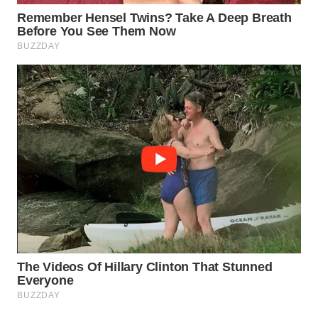
WN
PURWAKARTA
WN
PRIANGAN
TIMUR
WN
SEMARANG
WN
SOLO
WN
BOROBUDUR
WN