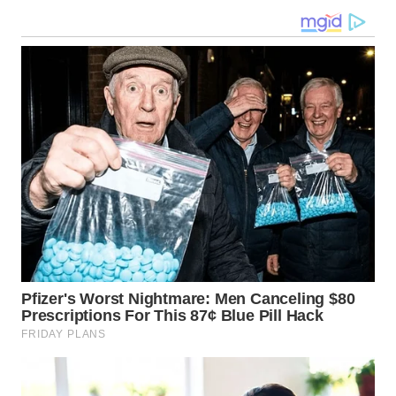
KARAWANG
WN
BEKASI
WN
BOGOR
WN
DEPOK
WN
TAPANULI
UTARA
WN
SAMOSIR