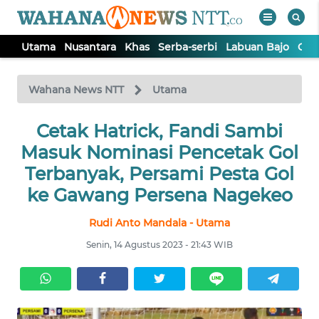
Utama
Nusantara
Khas
Serba-serbi
Labuan Bajo
Opi
WAHANA
Tutup
TV
Wahana News NTT
Utama
Cetak Hatrick, Fandi Sambi
UTAMA
Masuk Nominasi Pencetak Gol
NUSANTARA
Terbanyak, Persami Pesta Gol
ke Gawang Persena Nagekeo
KHAS
Rudi Anto Mandala - Utama
Senin, 14 Agustus 2023 - 21:43 WIB
SERBA-
SERBI
LABUAN