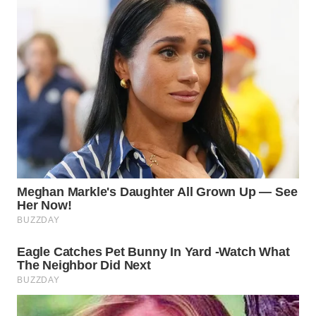
LABUANBAJO
WN
BORNEO
Wahana
Media
Group
WAHANA
NEWS
WAHANA
TANI
WAHANA
ADVOKAT
WAHANA