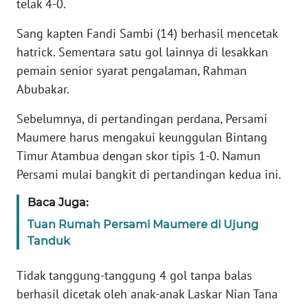
telak 4-0.
BARAT
Sang kapten Fandi Sambi (14) berhasil mencetak
WN
hatrick. Sementara satu gol lainnya di lesakkan
RIAU
pemain senior syarat pengalaman, Rahman
Abubakar.
WN
SERAMBI
Sebelumnya, di pertandingan perdana, Persami
Maumere harus mengakui keunggulan Bintang
WN
Timur Atambua dengan skor tipis 1-0. Namun
JAMBI
Persami mulai bangkit di pertandingan kedua ini.
WN
Baca Juga:
SULTRA
Tuan Rumah Persami Maumere di Ujung
Tanduk
WN
NTB
Tidak tanggung-tanggung 4 gol tanpa balas
berhasil dicetak oleh anak-anak Laskar Nian Tana
WN