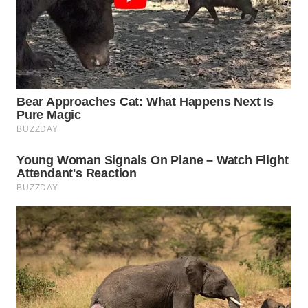
WN
CIREBON
WN
INDRAMAYU
WN
KUNINGAN
WN
MAJALENGKA
WN
SUBANG
WN
SUKABUMI