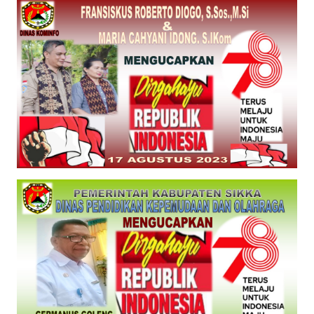
PEDOMAN
MEDIA
SIBER
REDAKSI
KARIR
DISCLAIMER
Wahana
News
Regional
WN
SUMUT
WN
JAKARTA