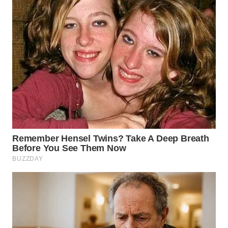
WN
LABUHANBATU
WN
TAPANULI
TENGAH
WN DELI
SERDANG
WN
TEBING
TINGGI
WN
PAKPAK
WN