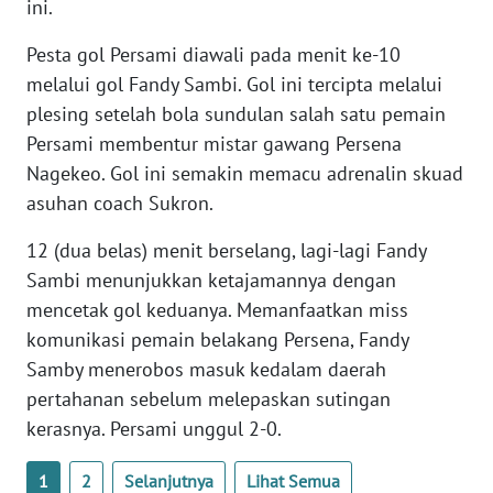
ini.
SULTENG
Pesta gol Persami diawali pada menit ke-10
WN
melalui gol Fandy Sambi. Gol ini tercipta melalui
SULBAR
plesing setelah bola sundulan salah satu pemain
Persami membentur mistar gawang Persena
WN
BABEL
Nagekeo. Gol ini semakin memacu adrenalin skuad
asuhan coach Sukron.
WN
12 (dua belas) menit berselang, lagi-lagi Fandy
SUMBAR
Sambi menunjukkan ketajamannya dengan
mencetak gol keduanya. Memanfaatkan miss
WN
SUMSEL
komunikasi pemain belakang Persena, Fandy
Samby menerobos masuk kedalam daerah
WN
pertahanan sebelum melepaskan sutingan
BENGKULU
kerasnya. Persami unggul 2-0.
WN
1
2
Selanjutnya
Lihat Semua