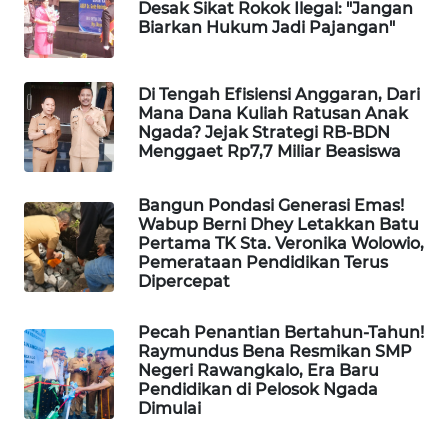
Desak Sikat Rokok Ilegal: "Jangan
Biarkan Hukum Jadi Pajangan"
WAHANA
HEALTH
Di Tengah Efisiensi Anggaran, Dari
Mana Dana Kuliah Ratusan Anak
WAHANA
Ngada? Jejak Strategi RB-BDN
DESA
Menggaet Rp7,7 Miliar Beasiswa
WISATA
Bangun Pondasi Generasi Emas!
LAPAK
Wabup Berni Dhey Letakkan Batu
WAHANA
Pertama TK Sta. Veronika Wolowio,
Pemerataan Pendidikan Terus
Dipercepat
Wahana
Network
Pecah Penantian Bertahun-Tahun!
Raymundus Bena Resmikan SMP
KONSUMEN
Negeri Rawangkalo, Era Baru
LISTRIK
Pendidikan di Pelosok Ngada
Dimulai
MASYARAKAT