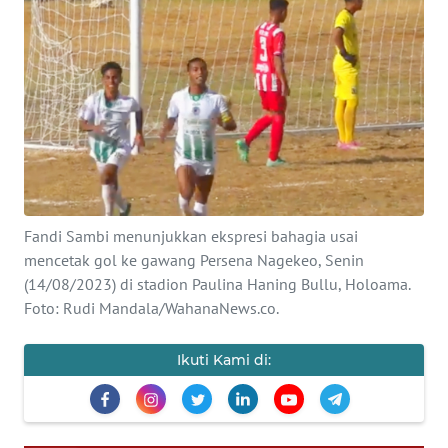
BAJO
OPINI
Informasi
INDEKS
BERITA
KONTAK
Fandi Sambi menunjukkan ekspresi bahagia usai
KAMI
mencetak gol ke gawang Persena Nagekeo, Senin
(14/08/2023) di stadion Paulina Haning Bullu, Holoama.
INFO
Foto: Rudi Mandala/WahanaNews.co.
IKLAN
Ikuti Kami di:
TENTANG
KAMI