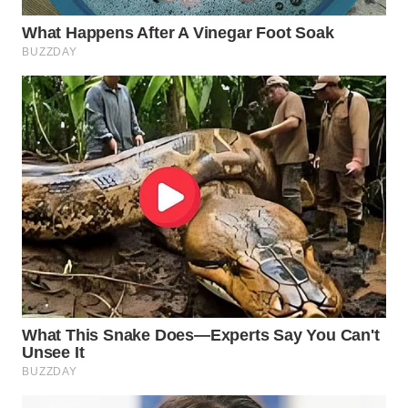
MADURA
WN
SURABAYA
WN
NATUNA
WN
BINTAN
WN
MANDALIKA
WN
LIKUPANG
WN