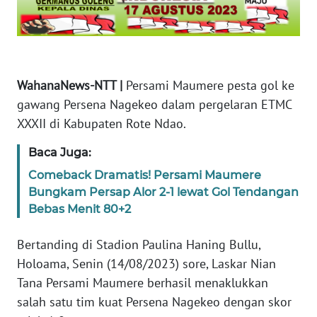
WN
JABAR
WahanaNews-NTT |
Persami Maumere pesta gol ke
WN
BANTEN
gawang Persena Nagekeo dalam pergelaran ETMC
XXXII di Kabupaten Rote Ndao.
WN
Baca Juga:
NTT
Comeback Dramatis! Persami Maumere
WN
Bungkam Persap Alor 2-1 lewat Gol Tendangan
KEPRI
Bebas Menit 80+2
WN
Bertanding di Stadion Paulina Haning Bullu,
PAPUA
Holoama, Senin (14/08/2023) sore, Laskar Nian
Tana Persami Maumere berhasil menaklukkan
WN
salah satu tim kuat Persena Nagekeo dengan skor
PAPUA