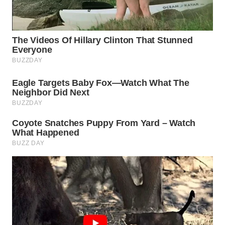
WN
PADANG
LAWAS
WN
SUMEDANG
WN
CIANJUR
WN
KEPULAUAN
SERIBU
WN
TANGERANG
WN
BINJAI