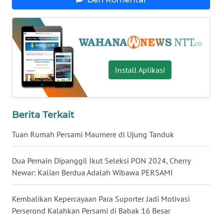
WN
KALTENG
WN
Install Aplikasi
KALTARA
WN
KALSEL
Berita Terkait
Tuan Rumah Persami Maumere di Ujung Tanduk
WN
KALTIM
Dua Pemain Dipanggil Ikut Seleksi PON 2024, Cherry
Newar: Kalian Berdua Adalah Wibawa PERSAMI
WN
SULSEL
Kembalikan Kepercayaan Para Suporter Jadi Motivasi
WN
Perserond Kalahkan Persami di Babak 16 Besar
GORONTALO