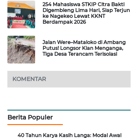
KELISTRIKAN
254 Mahasiswa STKIP Citra Bakti
Digembleng Lima Hari, Siap Terjun
ke Nagekeo Lewat KKNT
WALINKI
Berdampak 2026
ID
Jalan Were–Mataloko di Ambang
MAWAKA
Putus! Longsor Kian Menganga,
ID
Tiga Desa Terancam Terisolasi
MARTABAT
NET
KOMENTAR
PLN
WATCH
MKLI
Berita Populer
LPKKI
40 Tahun Karya Kasih Langa: Modal Awal