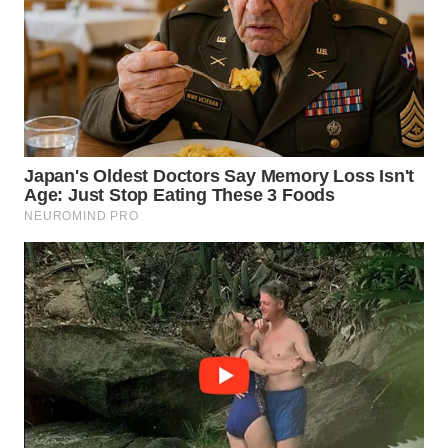
KARAWANG
WN
BEKASI
WN
BOGOR
WN
DEPOK
WN
TAPANULI
UTARA
WN
SAMOSIR