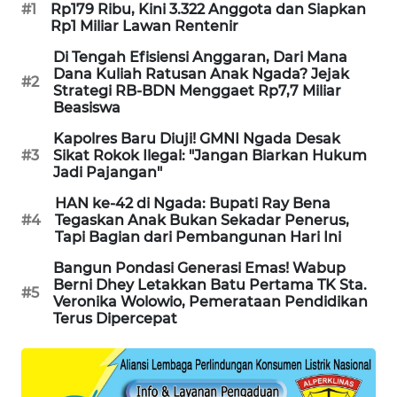
#1
Rp179 Ribu, Kini 3.322 Anggota dan Siapkan
LKKI
Rp1 Miliar Lawan Rentenir
Di Tengah Efisiensi Anggaran, Dari Mana
KOPEKLIN
Dana Kuliah Ratusan Anak Ngada? Jejak
#2
Strategi RB-BDN Menggaet Rp7,7 Miliar
Beasiswa
PORTAL
KONSUMEN
Kapolres Baru Diuji! GMNI Ngada Desak
#3
Sikat Rokok Ilegal: "Jangan Biarkan Hukum
Jadi Pajangan"
FORWAMKI
HAN ke-42 di Ngada: Bupati Ray Bena
#4
Tegaskan Anak Bukan Sekadar Penerus,
ALPERKLINAS
Tapi Bagian dari Pembangunan Hari Ini
Bangun Pondasi Generasi Emas! Wabup
FORJASIDA
Berni Dhey Letakkan Batu Pertama TK Sta.
#5
Veronika Wolowio, Pemerataan Pendidikan
TAMBANG
Terus Dipercepat
NEWS
SITUNGIR