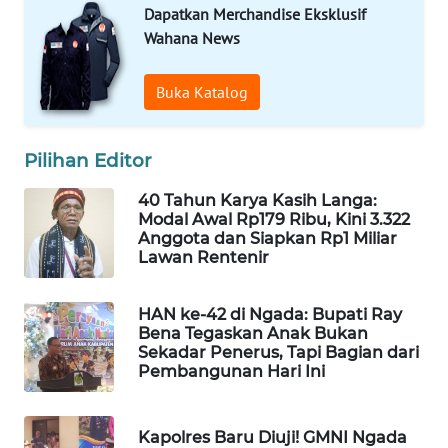
CO ID
Dapatkan Merchandise Eksklusif
Wahana News
WAHANANEWS
NET
Buka Katalog
WAHANA
SPORT
Pilihan Editor
40 Tahun Karya Kasih Langa:
WAHANA
Modal Awal Rp179 Ribu, Kini 3.322
UMKM
Anggota dan Siapkan Rp1 Miliar
Lawan Rentenir
WAHANA
SELEB
HAN ke-42 di Ngada: Bupati Ray
Bena Tegaskan Anak Bukan
Sekadar Penerus, Tapi Bagian dari
WAHANA
Pembangunan Hari Ini
PERSONA
WAHANA
Kapolres Baru Diuji! GMNI Ngada
OTOMOTIF