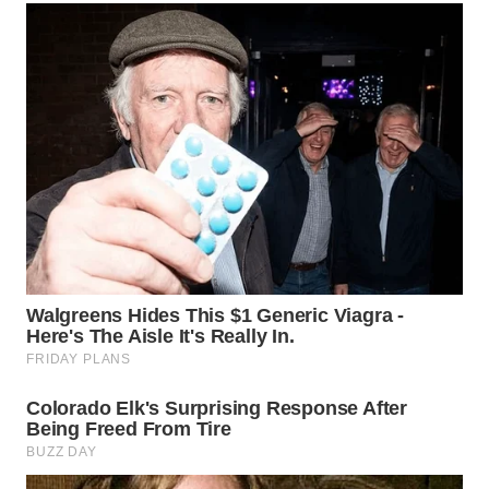
NIAS
WN
LANGKAT
WN
TAPANULI
SELATAN
WN
TANJUNG
LESUNG
WN
KARO
WN
SIMALUNGUN