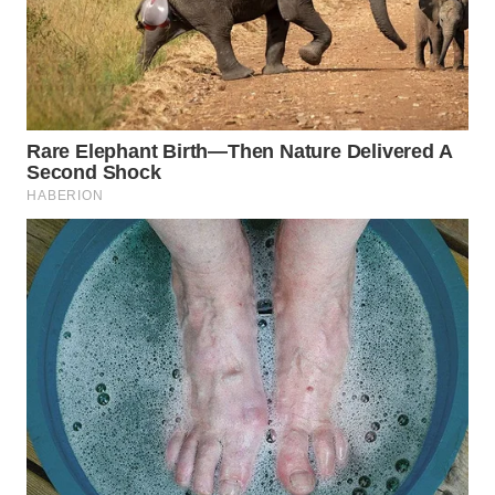
WN
PURWAKARTA
WN
PRIANGAN
TIMUR
WN
SEMARANG
WN
SOLO
WN
BOROBUDUR
WN