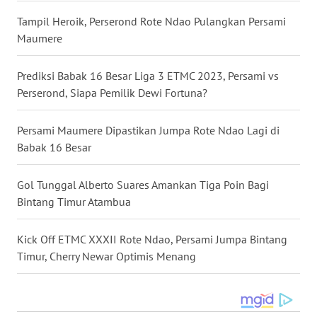
Tampil Heroik, Perserond Rote Ndao Pulangkan Persami
WN
Maumere
SULUT
Prediksi Babak 16 Besar Liga 3 ETMC 2023, Persami vs
WN
Perserond, Siapa Pemilik Dewi Fortuna?
MALUKU
Persami Maumere Dipastikan Jumpa Rote Ndao Lagi di
WN
Babak 16 Besar
MALUT
Gol Tunggal Alberto Suares Amankan Tiga Poin Bagi
WN
Bintang Timur Atambua
DAIRI
Kick Off ETMC XXXII Rote Ndao, Persami Jumpa Bintang
WN
Timur, Cherry Newar Optimis Menang
DANAU
TOBA
WN