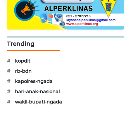
NEWS
SIDIKALANG
NEWS
SIBARAGAS
Trending
NEWS
METRO
#
kopdit
SIANTAR
#
rb-bdn
NEWS
#
kapolres-ngada
METRO
#
hari-anak-nasional
MEDAN
NEWS
#
wakil-bupati-ngada
METRO
JAKARTA
NEWS