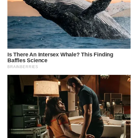
WN
SULUT
WN
MALUKU
WN
MALUT
WN
DAIRI
WN
DANAU
TOBA
WN