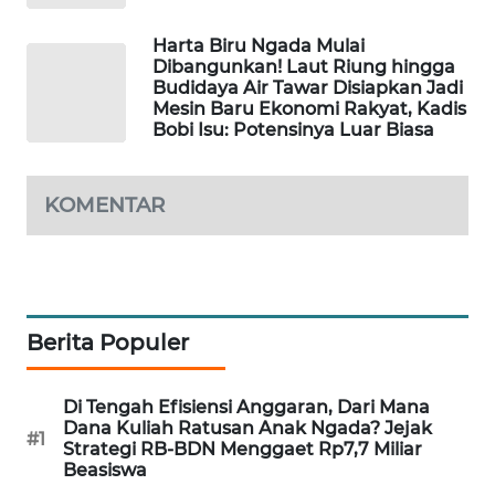
KELISTRIKAN
Harta Biru Ngada Mulai
Dibangunkan! Laut Riung hingga
WALINKI
Budidaya Air Tawar Disiapkan Jadi
ID
Mesin Baru Ekonomi Rakyat, Kadis
Bobi Isu: Potensinya Luar Biasa
MAWAKA
ID
KOMENTAR
MARTABAT
NET
PLN
Berita Populer
WATCH
MKLI
Di Tengah Efisiensi Anggaran, Dari Mana
Dana Kuliah Ratusan Anak Ngada? Jejak
#1
Strategi RB-BDN Menggaet Rp7,7 Miliar
LPKKI
Beasiswa