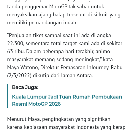
tanda penggemar MotoGP tak sabar untuk
menyaksikan ajang balap tersebut di sirkuit yang
WN
JABAR
memiliki pemandangan indah.
“Penjualan tiket sampai saat ini ada di angka
WN
BANTEN
22.300, sementara total target kami ada di sekitar
63 ribu. Dalam beberapa hari terakhir, animo
WN
masyarakat memang sedang meningkat,” kata
NTT
Maya Watono, Direktur Pemasaran InJourney, Rabu
(2/3/2022) dikutip dari laman Antara.
WN
KEPRI
Baca Juga:
Kuala Lumpur Jadi Tuan Rumah Pembukaan
WN
Resmi MotoGP 2026
PAPUA
Menurut Maya, pengingkatan yang signifikan
WN
karena kebiasaan masyarakat Indonesia yang kerap
PAPUA