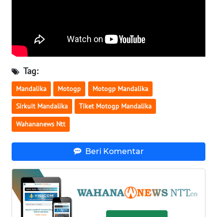
SULTENG
WN
SULBAR
WN
Tag:
BABEL
Mandalika
Motogp
Motogp Mandalika
WN
Sirkuit Mandalika
Tiket Motogp Mandalika
SUMBAR
Wahananews Ntt
WN
SUMSEL
Beri Komentar
WN
BENGKULU
WN