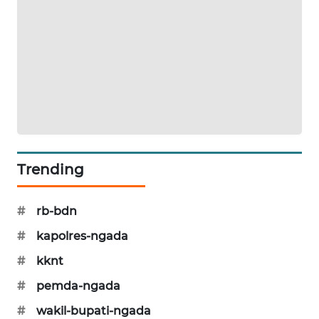
NEWS
SIDIKALANG
NEWS
SIBARAGAS
NEWS
METRO
SIANTAR
Trending
NEWS
#
rb-bdn
METRO
MEDAN
#
kapolres-ngada
NEWS
#
kknt
METRO
#
pemda-ngada
JAKARTA
#
wakil-bupati-ngada
NEWS