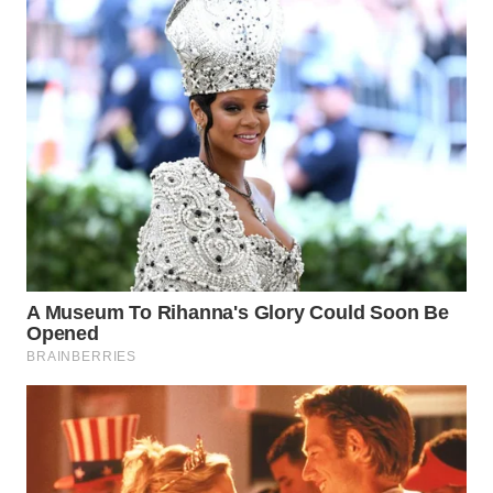
WN
PADANG
LAWAS
WN
SUMEDANG
WN
CIANJUR
WN
KEPULAUAN
SERIBU
WN
TANGERANG
WN
BINJAI