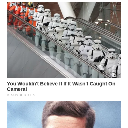
LABUANBAJO
WN
BORNEO
Wahana
Media
Group
WAHANA
NEWS
WAHANA
TANI
WAHANA
ADVOKAT
WAHANA