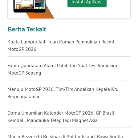
LAMPUNG
Install Aplikasi
WN
JATENG
Berita Terkait
WN
Kuala Lumpur Jadi Tuan Rumah Pembukaan Resmi
NUSANTARA
MotoGP 2026
WN
Fabio Quartararo Alami Patah Jari Saat Tes Pramusim
JOGJA
MotoGP Sepang
WN
Menuju MotoGP 2026, Tim-Tim Andalkan Kepala Kru
JATIM
Berpengalaman
WN
Dorna Umumkan Kalender MotoGP 2026: GP Brasil
BALI
Kembali, Mandalika Tetap Jadi Magnet Asia
WN
Marco Bezzecchi Bersinar di Phillip Island, Bawa Aprilia
KALBAR