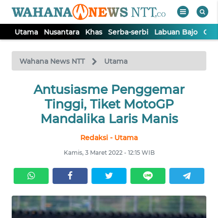
Utama
Nusantara
Khas
Serba-serbi
Labuan Bajo
Opi
WAHANA
Tutup
TV
Wahana News NTT
Utama
Antusiasme Penggemar
UTAMA
Tinggi, Tiket MotoGP
NUSANTARA
Mandalika Laris Manis
Redaksi - Utama
KHAS
Kamis, 3 Maret 2022 - 12:15 WIB
SERBA-
SERBI
LABUAN