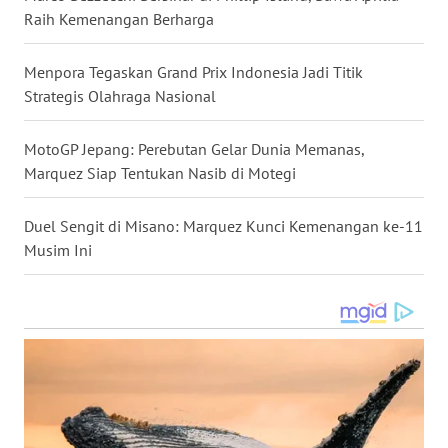
Raih Kemenangan Berharga
WN
Menpora Tegaskan Grand Prix Indonesia Jadi Titik
KALTENG
Strategis Olahraga Nasional
WN
KALTARA
MotoGP Jepang: Perebutan Gelar Dunia Memanas,
Marquez Siap Tentukan Nasib di Motegi
WN
KALSEL
Duel Sengit di Misano: Marquez Kunci Kemenangan ke-11
Musim Ini
WN
KALTIM
WN
SULSEL
WN
GORONTALO