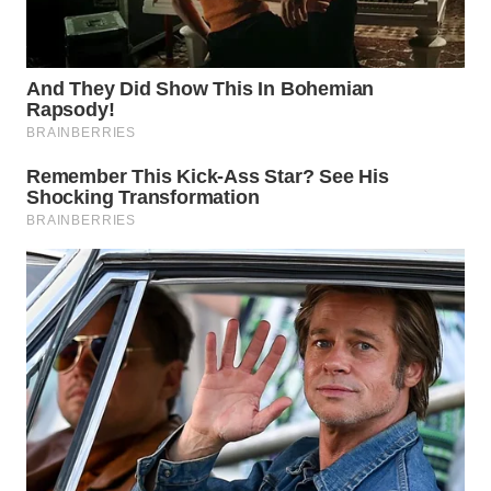
NIAS
WN
LANGKAT
WN
TAPANULI
SELATAN
WN
TANJUNG
LESUNG
WN
KARO
WN
SIMALUNGUN