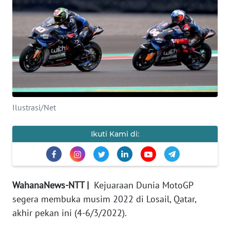
BAJO
OPINI
Informasi
INDEKS
BERITA
Ilustrasi/Net
KONTAK
KAMI
Ikuti Kami di:
INFO
IKLAN
WahanaNews-NTT |
Kejuaraan Dunia MotoGP
TENTANG
segera membuka musim 2022 di Losail, Qatar,
KAMI
akhir pekan ini (4-6/3/2022).