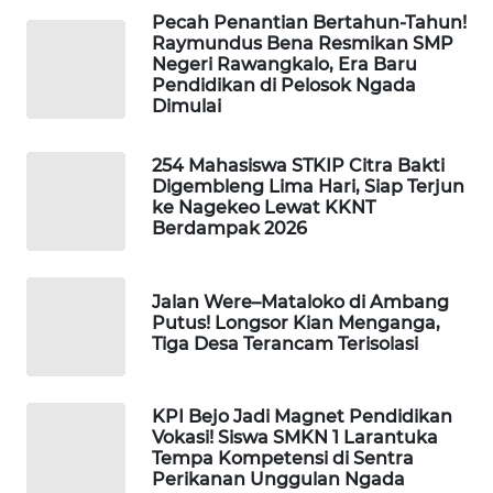
Pecah Penantian Bertahun-Tahun!
Raymundus Bena Resmikan SMP
WAHANA
Negeri Rawangkalo, Era Baru
HEALTH
Pendidikan di Pelosok Ngada
Dimulai
WAHANA
DESA
254 Mahasiswa STKIP Citra Bakti
WISATA
Digembleng Lima Hari, Siap Terjun
ke Nagekeo Lewat KKNT
Berdampak 2026
LAPAK
WAHANA
Jalan Were–Mataloko di Ambang
Putus! Longsor Kian Menganga,
Wahana
Tiga Desa Terancam Terisolasi
Network
KONSUMEN
KPI Bejo Jadi Magnet Pendidikan
LISTRIK
Vokasi! Siswa SMKN 1 Larantuka
Tempa Kompetensi di Sentra
Perikanan Unggulan Ngada
MASYARAKAT