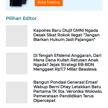
CO ID
Buka Katalog
WAHANANEWS
Pilihan Editor
NET
Kapolres Baru Diuji! GMNI Ngada
WAHANA
Desak Sikat Rokok Ilegal: "Jangan
SPORT
Biarkan Hukum Jadi Pajangan"
WAHANA
UMKM
Di Tengah Efisiensi Anggaran, Dari
Mana Dana Kuliah Ratusan Anak
Ngada? Jejak Strategi RB-BDN
WAHANA
Menggaet Rp7,7 Miliar Beasiswa
SELEB
Bangun Pondasi Generasi Emas!
WAHANA
Wabup Berni Dhey Letakkan Batu
PERSONA
Pertama TK Sta. Veronika Wolowio,
Pemerataan Pendidikan Terus
Dipercepat
WAHANA
OTOMOTIF