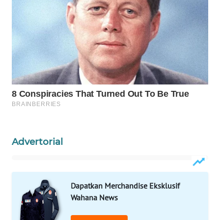
INFRASTRUKTUR
WAHANA
KONSUMEN
WAHANA
LISTRIK
WAHANA
TRAVEL
WAHANA
Advertorial
TV
WAHANANEWS
ID
Dapatkan Merchandise Eksklusif
Wahana News
WAHANANEWS