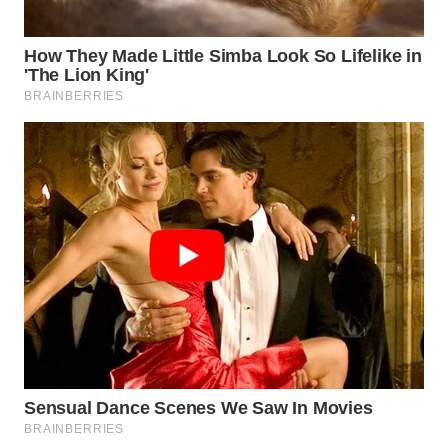
MADURA
WN
SURABAYA
WN
NATUNA
WN
BINTAN
WN
MANDALIKA
WN
LIKUPANG
WN