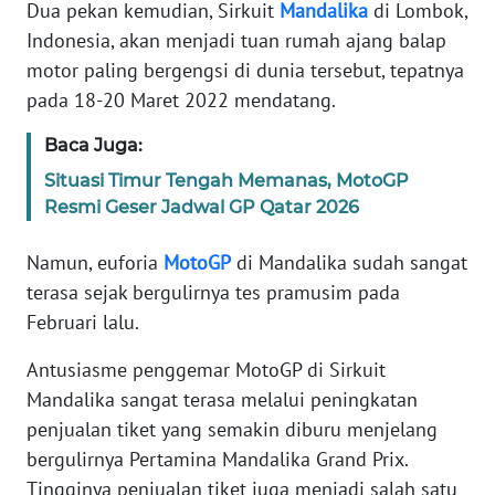
PEDOMAN
Dua pekan kemudian, Sirkuit
Mandalika
di Lombok,
MEDIA
Indonesia, akan menjadi tuan rumah ajang balap
SIBER
motor paling bergengsi di dunia tersebut, tepatnya
pada 18-20 Maret 2022 mendatang.
REDAKSI
Baca Juga:
KARIR
Situasi Timur Tengah Memanas, MotoGP
Resmi Geser Jadwal GP Qatar 2026
DISCLAIMER
Namun, euforia
MotoGP
di Mandalika sudah sangat
Wahana
terasa sejak bergulirnya tes pramusim pada
News
Februari lalu.
Regional
Antusiasme penggemar MotoGP di Sirkuit
WN
Mandalika sangat terasa melalui peningkatan
SUMUT
penjualan tiket yang semakin diburu menjelang
bergulirnya Pertamina Mandalika Grand Prix.
WN
Tingginya penjualan tiket juga menjadi salah satu
JAKARTA