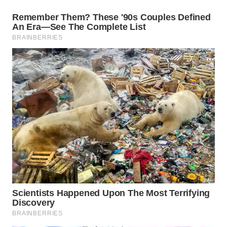
KARAWANG
WN
BEKASI
WN
BOGOR
WN
DEPOK
WN
TAPANULI
UTARA
WN
SAMOSIR