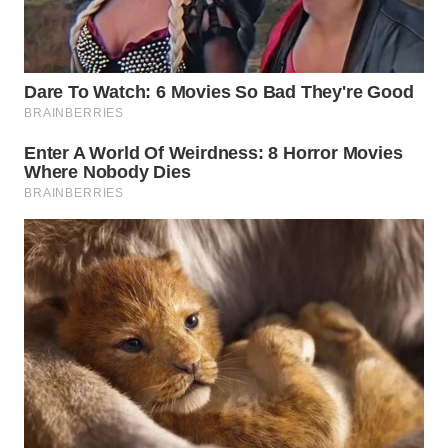
WN
PURWAKARTA
WN
PRIANGAN
TIMUR
WN
SEMARANG
WN
SOLO
WN
BOROBUDUR
WN