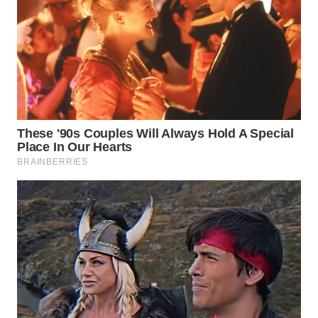
WN
CIREBON
WN
INDRAMAYU
WN
KUNINGAN
WN
MAJALENGKA
WN
SUBANG
WN
SUKABUMI