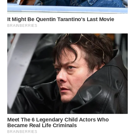
WN
LABUHANBATU
WN
TAPANULI
TENGAH
WN DELI
SERDANG
WN
TEBING
TINGGI
WN
PAKPAK
WN