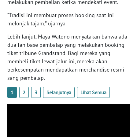
melakukan pembelian ketika mendekati event.
BARAT
“Tradisi ini membuat proses booking saat ini
WN
melonjak tajam,” ujarnya.
RIAU
Lebih lanjut, Maya Watono menyatakan bahwa ada
WN
dua fan base pembalap yang melakukan booking
SERAMBI
tiket tribune Grandstand. Bagi mereka yang
membeli tiket lewat jalur ini, mereka akan
WN
berkesempatan mendapatkan merchandise resmi
JAMBI
sang pembalap.
WN
1
2
3
Selanjutnya
Lihat Semua
SULTRA
WN
NTB
WN