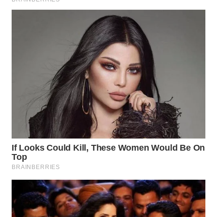
WN
PADANG
LAWAS
WN
SUMEDANG
WN
CIANJUR
WN
KEPULAUAN
SERIBU
WN
TANGERANG
WN
BINJAI