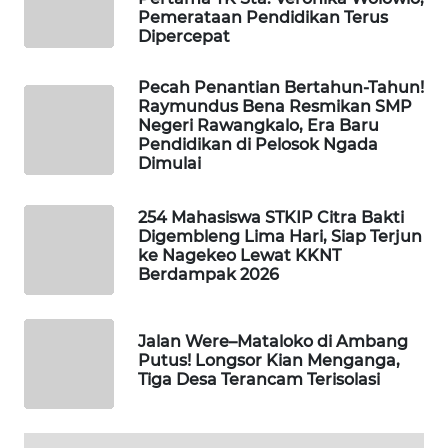
Pemerataan Pendidikan Terus
Dipercepat
ENERGI
NEWS
Pecah Penantian Bertahun-Tahun!
Raymundus Bena Resmikan SMP
CILEUNGSI
Negeri Rawangkalo, Era Baru
NEWS
Pendidikan di Pelosok Ngada
Dimulai
BERKAT
NEWS
254 Mahasiswa STKIP Citra Bakti
Digembleng Lima Hari, Siap Terjun
ke Nagekeo Lewat KKNT
BERAMPU
Berdampak 2026
NEWS
ANUGERAH
Jalan Were–Mataloko di Ambang
NEWS
Putus! Longsor Kian Menganga,
Tiga Desa Terancam Terisolasi
AKHLAK
ID