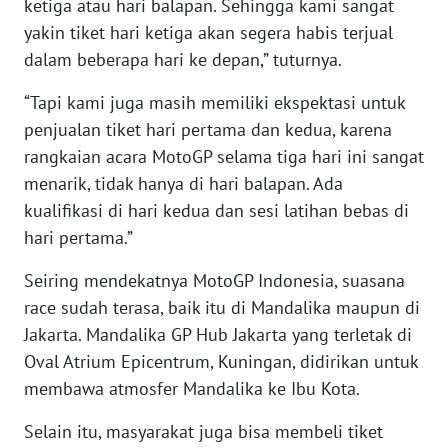
ketiga atau hari balapan. Sehingga kami sangat
LAMPUNG
yakin tiket hari ketiga akan segera habis terjual
WN
dalam beberapa hari ke depan,” tuturnya.
JATENG
“Tapi kami juga masih memiliki ekspektasi untuk
penjualan tiket hari pertama dan kedua, karena
WN
NUSANTARA
rangkaian acara MotoGP selama tiga hari ini sangat
menarik, tidak hanya di hari balapan. Ada
WN
kualifikasi di hari kedua dan sesi latihan bebas di
JOGJA
hari pertama.”
Seiring mendekatnya MotoGP Indonesia, suasana
WN
JATIM
race sudah terasa, baik itu di Mandalika maupun di
Jakarta. Mandalika GP Hub Jakarta yang terletak di
WN
Oval Atrium Epicentrum, Kuningan, didirikan untuk
BALI
membawa atmosfer Mandalika ke Ibu Kota.
WN
Selain itu, masyarakat juga bisa membeli tiket
KALBAR