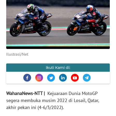
BAJO
OPINI
Informasi
INDEKS
BERITA
Ilustrasi/Net
KONTAK
KAMI
Ikuti Kami di:
INFO
IKLAN
WahanaNews-NTT |
Kejuaraan Dunia MotoGP
TENTANG
segera membuka musim 2022 di Losail, Qatar,
KAMI
akhir pekan ini (4-6/3/2022).