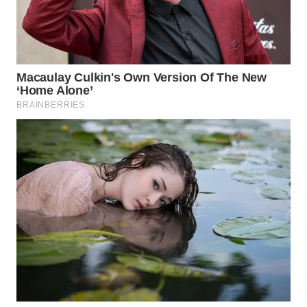
LKKI
KOPEKLIN
PORTAL
KONSUMEN
FORWAMKI
ALPERKLINAS
FORJASIDA
TAMBANG
NEWS
SITUNGIR