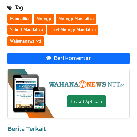
Tag:
WN
Mandalika
Motogp
Motogp Mandalika
SULUT
Sirkuit Mandalika
Tiket Motogp Mandalika
WN
Wahananews Ntt
MALUKU
Beri Komentar
WN
MALUT
WN
DAIRI
Install Aplikasi
WN
DANAU
TOBA
Berita Terkait
WN