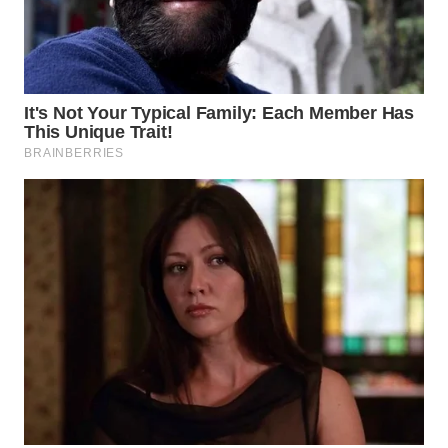
WN
PURWAKARTA
WN
PRIANGAN
TIMUR
WN
SEMARANG
WN
SOLO
WN
BOROBUDUR
WN