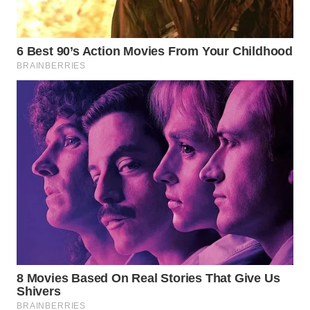
CO ID
WAHANANEWS
NET
WAHANA
SPORT
WAHANA
UMKM
WAHANA
SELEB
WAHANA
PERSONA
WAHANA
OTOMOTIF