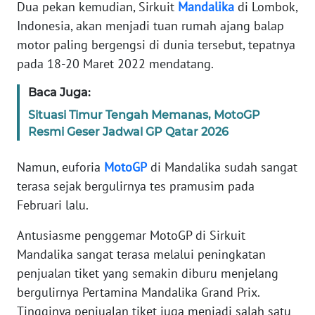
PEDOMAN
Dua pekan kemudian, Sirkuit
Mandalika
di Lombok,
MEDIA
Indonesia, akan menjadi tuan rumah ajang balap
SIBER
motor paling bergengsi di dunia tersebut, tepatnya
pada 18-20 Maret 2022 mendatang.
REDAKSI
Baca Juga:
KARIR
Situasi Timur Tengah Memanas, MotoGP
Resmi Geser Jadwal GP Qatar 2026
DISCLAIMER
Namun, euforia
MotoGP
di Mandalika sudah sangat
Wahana
terasa sejak bergulirnya tes pramusim pada
News
Februari lalu.
Regional
Antusiasme penggemar MotoGP di Sirkuit
WN
Mandalika sangat terasa melalui peningkatan
SUMUT
penjualan tiket yang semakin diburu menjelang
bergulirnya Pertamina Mandalika Grand Prix.
WN
Tingginya penjualan tiket juga menjadi salah satu
JAKARTA