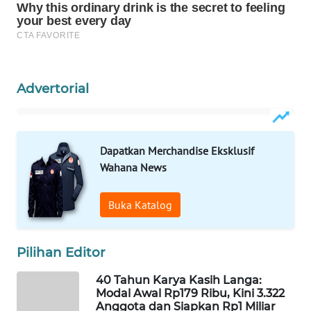
NEWS
SIDIKALANG
NEWS
Advertorial
SIBARAGAS
NEWS
METRO
Dapatkan Merchandise Eksklusif
SIANTAR
Wahana News
NEWS
Buka Katalog
METRO
MEDAN
NEWS
Pilihan Editor
METRO
40 Tahun Karya Kasih Langa:
JAKARTA
Modal Awal Rp179 Ribu, Kini 3.322
NEWS
Anggota dan Siapkan Rp1 Miliar