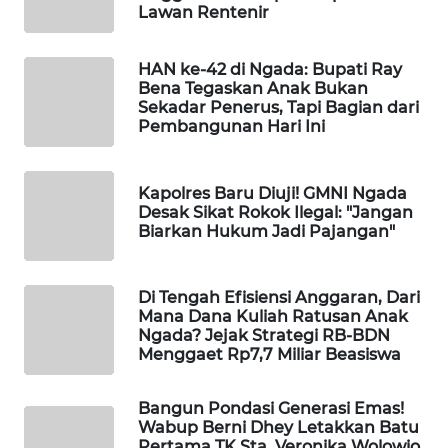
Lawan Rentenir
KRT
NEWS
HAN ke-42 di Ngada: Bupati Ray
Bena Tegaskan Anak Bukan
Sekadar Penerus, Tapi Bagian dari
KARING
Pembangunan Hari Ini
NEWS
JURNAL
Kapolres Baru Diuji! GMNI Ngada
Desak Sikat Rokok Ilegal: "Jangan
MARITIM
Biarkan Hukum Jadi Pajangan"
HUMBANG
NEWS
Di Tengah Efisiensi Anggaran, Dari
Mana Dana Kuliah Ratusan Anak
Ngada? Jejak Strategi RB-BDN
GARONGGANG
Menggaet Rp7,7 Miliar Beasiswa
NEWS
Bangun Pondasi Generasi Emas!
FISUELRI
Wabup Berni Dhey Letakkan Batu
ID
Pertama TK Sta. Veronika Wolowio,