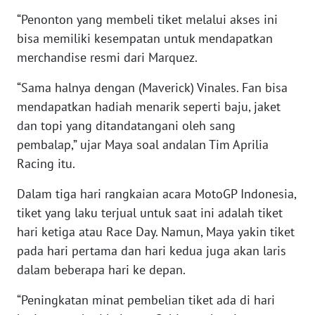
SULTENG
“Penonton yang membeli tiket melalui akses ini
bisa memiliki kesempatan untuk mendapatkan
WN
merchandise resmi dari Marquez.
SULBAR
“Sama halnya dengan (Maverick) Vinales. Fan bisa
WN
mendapatkan hadiah menarik seperti baju, jaket
BABEL
dan topi yang ditandatangani oleh sang
pembalap,” ujar Maya soal andalan Tim Aprilia
WN
SUMBAR
Racing itu.
Dalam tiga hari rangkaian acara MotoGP Indonesia,
WN
tiket yang laku terjual untuk saat ini adalah tiket
SUMSEL
hari ketiga atau Race Day. Namun, Maya yakin tiket
pada hari pertama dan hari kedua juga akan laris
WN
BENGKULU
dalam beberapa hari ke depan.
“Peningkatan minat pembelian tiket ada di hari
WN