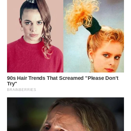
LABUANBAJO
WN
BORNEO
Wahana
Media
Group
WAHANA
NEWS
WAHANA
TANI
WAHANA
ADVOKAT
WAHANA