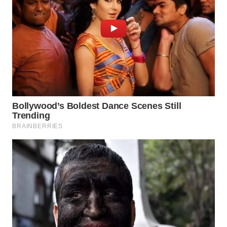
WN
CIREBON
WN
INDRAMAYU
WN
KUNINGAN
WN
MAJALENGKA
WN
SUBANG
WN
SUKABUMI