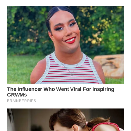
WAHANA
HEALTH
WAHANA
DESA
WISATA
LAPAK
WAHANA
Wahana
Network
KONSUMEN
LISTRIK
MASYARAKAT