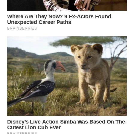
KARAWANG
WN
BEKASI
WN
BOGOR
WN
DEPOK
WN
TAPANULI
UTARA
WN
SAMOSIR