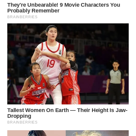
MADURA
WN
SURABAYA
WN
NATUNA
WN
BINTAN
WN
MANDALIKA
WN
LIKUPANG
WN