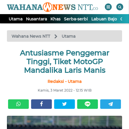
Utama
Nusantara
Khas
Serba-serbi
Labuan Bajo
Opi
WAHANA
Tutup
TV
Wahana News NTT
Utama
Antusiasme Penggemar
UTAMA
Tinggi, Tiket MotoGP
NUSANTARA
Mandalika Laris Manis
Redaksi - Utama
KHAS
Kamis, 3 Maret 2022 - 12:15 WIB
SERBA-
SERBI
LABUAN