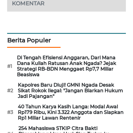
KOMENTAR
PERAPKI
NEWS
SONYA
ASA
Berita Populer
NEWS
Di Tengah Efisiensi Anggaran, Dari Mana
Dana Kuliah Ratusan Anak Ngada? Jejak
#1
Strategi RB-BDN Menggaet Rp7,7 Miliar
Beasiswa
Kapolres Baru Diuji! GMNI Ngada Desak
#2
Sikat Rokok Ilegal: "Jangan Biarkan Hukum
Jadi Pajangan"
40 Tahun Karya Kasih Langa: Modal Awal
#3
Rp179 Ribu, Kini 3.322 Anggota dan Siapkan
Rp1 Miliar Lawan Rentenir
254 Mahasiswa STKIP Citra Bakti