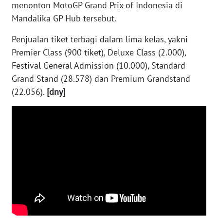
menonton MotoGP Grand Prix of Indonesia di
Mandalika GP Hub tersebut.
WN
KALTENG
Penjualan tiket terbagi dalam lima kelas, yakni
Premier Class (900 tiket), Deluxe Class (2.000),
WN
Festival General Admission (10.000), Standard
KALTARA
Grand Stand (28.578) dan Premium Grandstand
(22.056).
[dny]
WN
KALSEL
WN
KALTIM
WN
SULSEL
WN
GORONTALO