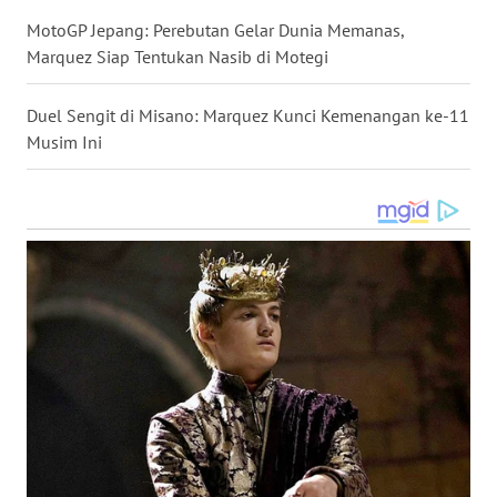
MotoGP Jepang: Perebutan Gelar Dunia Memanas,
WN
LABUHANBATU
Marquez Siap Tentukan Nasib di Motegi
WN
Duel Sengit di Misano: Marquez Kunci Kemenangan ke-11
TAPANULI
Musim Ini
TENGAH
WN DELI
SERDANG
WN
TEBING
TINGGI
WN
PAKPAK
WN