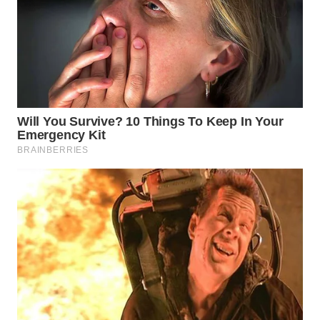
INFRASTRUKTUR
WAHANA
KONSUMEN
WAHANA
LISTRIK
WAHANA
TRAVEL
WAHANA
TV
WAHANANEWS
ID
WAHANANEWS