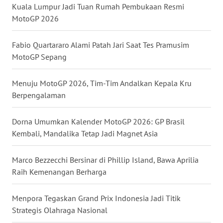
NIAS
Kuala Lumpur Jadi Tuan Rumah Pembukaan Resmi
MotoGP 2026
WN
LANGKAT
Fabio Quartararo Alami Patah Jari Saat Tes Pramusim
MotoGP Sepang
WN
TAPANULI
Menuju MotoGP 2026, Tim-Tim Andalkan Kepala Kru
SELATAN
Berpengalaman
WN
Dorna Umumkan Kalender MotoGP 2026: GP Brasil
TANJUNG
Kembali, Mandalika Tetap Jadi Magnet Asia
LESUNG
Marco Bezzecchi Bersinar di Phillip Island, Bawa Aprilia
WN
Raih Kemenangan Berharga
KARO
Menpora Tegaskan Grand Prix Indonesia Jadi Titik
WN
Strategis Olahraga Nasional
SIMALUNGUN