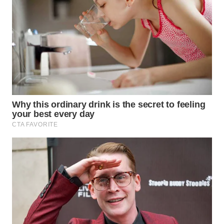
KELISTRIKAN
WALINKI
ID
MAWAKA
ID
MARTABAT
NET
PLN
WATCH
MKLI
LPKKI