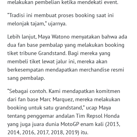
melakukan pembelian ketika mendekati event.
BARAT
“Tradisi ini membuat proses booking saat ini
WN
melonjak tajam,” ujarnya.
RIAU
Lebih lanjut, Maya Watono menyatakan bahwa ada
WN
dua fan base pembalap yang melakukan booking
SERAMBI
tiket tribune Grandstand. Bagi mereka yang
membeli tiket lewat jalur ini, mereka akan
WN
berkesempatan mendapatkan merchandise resmi
JAMBI
sang pembalap.
WN
“Sebagai contoh. Kami mendapatkan komitmen
SULTRA
dari fan base Marc Marquez, mereka melakukan
booking untuk satu grandstand,” ucap Maya
WN
tentang penggemar andalan Tim Repsol Honda
NTB
yang juga juara dunia MotoGP enam kali (2013,
2014, 2016, 2017, 2018, 2019) itu.
WN