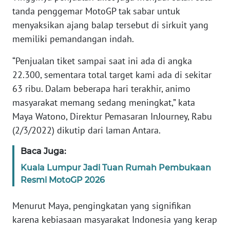
tanda penggemar MotoGP tak sabar untuk
menyaksikan ajang balap tersebut di sirkuit yang
WN
JABAR
memiliki pemandangan indah.
“Penjualan tiket sampai saat ini ada di angka
WN
BANTEN
22.300, sementara total target kami ada di sekitar
63 ribu. Dalam beberapa hari terakhir, animo
WN
masyarakat memang sedang meningkat,” kata
NTT
Maya Watono, Direktur Pemasaran InJourney, Rabu
(2/3/2022) dikutip dari laman Antara.
WN
KEPRI
Baca Juga:
Kuala Lumpur Jadi Tuan Rumah Pembukaan
WN
Resmi MotoGP 2026
PAPUA
Menurut Maya, pengingkatan yang signifikan
WN
karena kebiasaan masyarakat Indonesia yang kerap
PAPUA