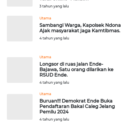
BARAT
3 tahun yang lalu
WN
Utama
RIAU
Sambangi Warga, Kapolsek Ndona
Ajak masyarakat jaga Kamtibmas.
4 tahun yang lalu
WN
SERAMBI
Utama
WN
Longsor di ruas jalan Ende-
JAMBI
Bajawa, Satu orang dilarikan ke
RSUD Ende.
WN
4 tahun yang lalu
SULTRA
Utama
Buruan!!! Demokrat Ende Buka
WN
Pendaftaran Bakal Caleg Jelang
NTB
Pemilu 2024
4 tahun yang lalu
WN