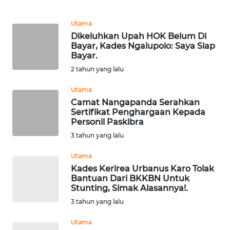
PEDOMAN
MEDIA
SIBER
Utama
Dikeluhkan Upah HOK Belum Di
Bayar, Kades Ngalupolo: Saya Siap
REDAKSI
Bayar.
2 tahun yang lalu
KARIR
Utama
Camat Nangapanda Serahkan
DISCLAIMER
Sertifikat Penghargaan Kepada
Personil Paskibra
Wahana
3 tahun yang lalu
News
Regional
Utama
Kades Kerirea Urbanus Karo Tolak
Bantuan Dari BKKBN Untuk
WN
Stunting, Simak Alasannya!.
SUMUT
3 tahun yang lalu
WN
Utama
JAKARTA