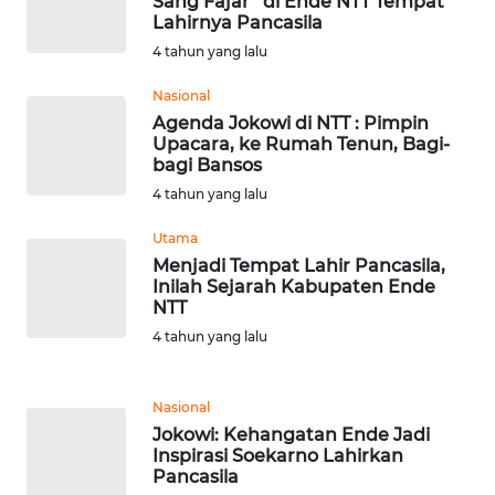
Sang Fajar” di Ende NTT Tempat
LAMPUNG
Lahirnya Pancasila
4 tahun yang lalu
WN
JATENG
Nasional
Agenda Jokowi di NTT : Pimpin
Upacara, ke Rumah Tenun, Bagi-
WN
bagi Bansos
NUSANTARA
4 tahun yang lalu
WN
Utama
JOGJA
Menjadi Tempat Lahir Pancasila,
Inilah Sejarah Kabupaten Ende
NTT
WN
JATIM
4 tahun yang lalu
WN
Nasional
BALI
Jokowi: Kehangatan Ende Jadi
Inspirasi Soekarno Lahirkan
WN
Pancasila
KALBAR