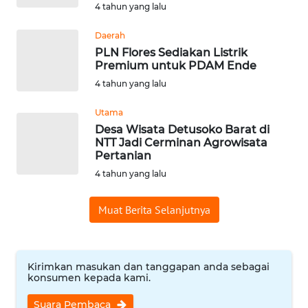
4 tahun yang lalu
WN
Daerah
KALTENG
PLN Flores Sediakan Listrik
Premium untuk PDAM Ende
4 tahun yang lalu
WN
KALTARA
Utama
Desa Wisata Detusoko Barat di
WN
NTT Jadi Cerminan Agrowisata
KALSEL
Pertanian
4 tahun yang lalu
WN
KALTIM
Muat Berita Selanjutnya
WN
SULSEL
Kirimkan masukan dan tanggapan anda sebagai
konsumen kepada kami.
WN
Suara Pembaca
GORONTALO