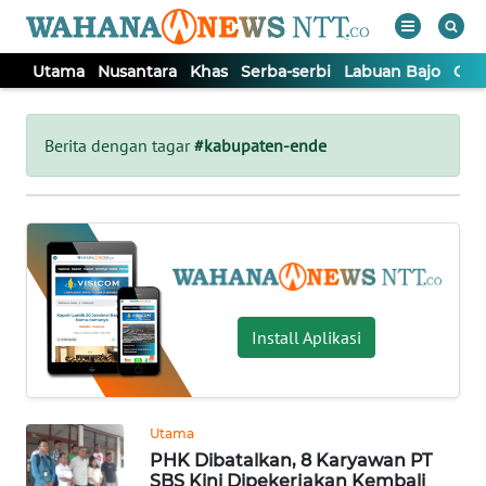
Utama
Nusantara
Khas
Serba-serbi
Labuan Bajo
Opi
WAHANA
Tutup
TV
Berita dengan tagar
#kabupaten-ende
UTAMA
NUSANTARA
KHAS
Install Aplikasi
SERBA-
SERBI
Utama
PHK Dibatalkan, 8 Karyawan PT
LABUAN
SBS Kini Dipekerjakan Kembali