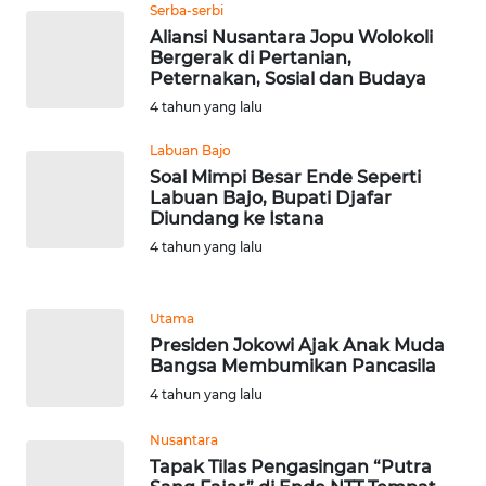
SULTENG
Serba-serbi
Aliansi Nusantara Jopu Wolokoli
Bergerak di Pertanian,
WN
Peternakan, Sosial dan Budaya
SULBAR
4 tahun yang lalu
WN
Labuan Bajo
BABEL
Soal Mimpi Besar Ende Seperti
Labuan Bajo, Bupati Djafar
Diundang ke Istana
WN
4 tahun yang lalu
SUMBAR
WN
Utama
SUMSEL
Presiden Jokowi Ajak Anak Muda
Bangsa Membumikan Pancasila
WN
4 tahun yang lalu
BENGKULU
Nusantara
Tapak Tilas Pengasingan “Putra
WN