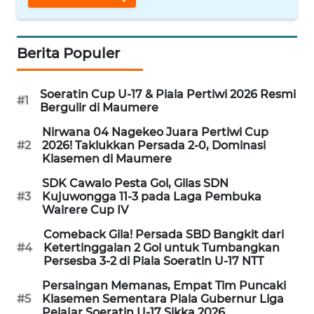
WN
SULUT
Berita Populer
WN
Soeratin Cup U-17 & Piala Pertiwi 2026 Resmi
MALUKU
#1
Bergulir di Maumere
Nirwana 04 Nagekeo Juara Pertiwi Cup
WN
#2
2026! Taklukkan Persada 2-0, Dominasi
MALUT
Klasemen di Maumere
SDK Cawalo Pesta Gol, Gilas SDN
WN
#3
Kujuwongga 11-3 pada Laga Pembuka
DAIRI
Wairere Cup IV
Comeback Gila! Persada SBD Bangkit dari
WN
#4
Ketertinggalan 2 Gol untuk Tumbangkan
DANAU
Persesba 3-2 di Piala Soeratin U-17 NTT
TOBA
Persaingan Memanas, Empat Tim Puncaki
#5
Klasemen Sementara Piala Gubernur Liga
WN
Pelajar Soeratin U-17 Sikka 2026