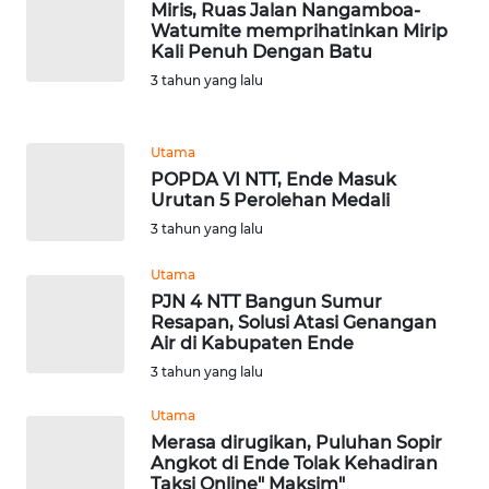
Miris, Ruas Jalan Nangamboa-
Watumite memprihatinkan Mirip
Kali Penuh Dengan Batu
WN
JABAR
3 tahun yang lalu
WN
Utama
BANTEN
POPDA VI NTT, Ende Masuk
Urutan 5 Perolehan Medali
WN
3 tahun yang lalu
NTT
Utama
WN
PJN 4 NTT Bangun Sumur
KEPRI
Resapan, Solusi Atasi Genangan
Air di Kabupaten Ende
3 tahun yang lalu
WN
PAPUA
Utama
Merasa dirugikan, Puluhan Sopir
WN
Angkot di Ende Tolak Kehadiran
PAPUA
Taksi Online" Maksim"