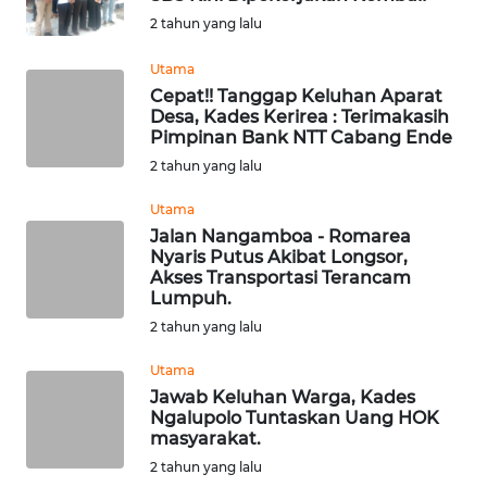
BAJO
2 tahun yang lalu
OPINI
Utama
Cepat!! Tanggap Keluhan Aparat
Desa, Kades Kerirea : Terimakasih
Informasi
Pimpinan Bank NTT Cabang Ende
2 tahun yang lalu
INDEKS
BERITA
Utama
Jalan Nangamboa - Romarea
KONTAK
Nyaris Putus Akibat Longsor,
KAMI
Akses Transportasi Terancam
Lumpuh.
2 tahun yang lalu
INFO
IKLAN
Utama
Jawab Keluhan Warga, Kades
TENTANG
Ngalupolo Tuntaskan Uang HOK
KAMI
masyarakat.
2 tahun yang lalu