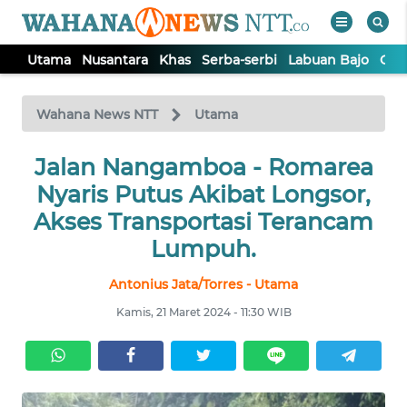
Utama
Nusantara
Khas
Serba-serbi
Labuan Bajo
Opi
WAHANA
Tutup
TV
Wahana News NTT
Utama
Jalan Nangamboa - Romarea
UTAMA
Nyaris Putus Akibat Longsor,
NUSANTARA
Akses Transportasi Terancam
Lumpuh.
KHAS
Antonius Jata/Torres - Utama
Kamis, 21 Maret 2024 - 11:30 WIB
SERBA-
SERBI
LABUAN