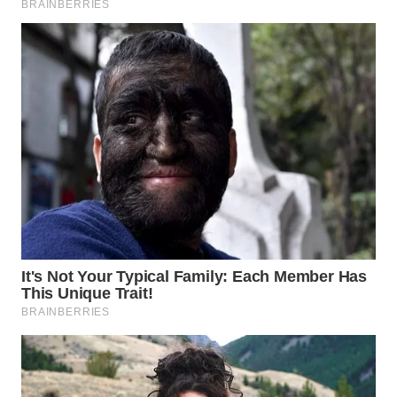
KARAWANG
WN
BEKASI
WN
BOGOR
WN
DEPOK
WN
TAPANULI
UTARA
WN
SAMOSIR