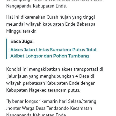
Nangapanda Kabupaten Ende.
WN
Hal ini dikarenakan Curah hujan yang tinggi
JABAR
melandai wilayah kabupaten Ende Beberapa
Minggu terakir.
WN
BANTEN
Baca Juga:
Akses Jalan Lintas Sumatera Putus Total
WN
Akibat Longsor dan Pohon Tumbang
NTT
Kondisi ini mengakibatkan akses transportasi di
WN
KEPRI
jalur jalan yang menghubungkan 4 Desa di
wilayah perbatasan Kabupaten Ende dengan
WN
Kabupaten Nagekeo terancam putus.
PAPUA
"Iy benar longsor kemarin hari Selasa,"terang
Jhonter Warga Desa Tendaondo Kecamatan
WN
PAPUA
Nangapanda Kabupaten Ende.