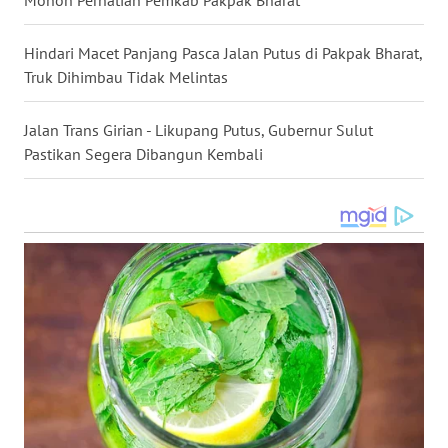
Mohon Perhatian Pemkab Pakpak Bharat
NIAS
Hindari Macet Panjang Pasca Jalan Putus di Pakpak Bharat,
WN
Truk Dihimbau Tidak Melintas
LANGKAT
Jalan Trans Girian - Likupang Putus, Gubernur Sulut
WN
Pastikan Segera Dibangun Kembali
TAPANULI
SELATAN
WN
TANJUNG
LESUNG
WN
KARO
WN
SIMALUNGUN