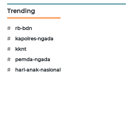
Trending
PERAPKI
NEWS
#
rb-bdn
SONYA
ASA
#
kapolres-ngada
NEWS
#
kknt
#
pemda-ngada
#
hari-anak-nasional