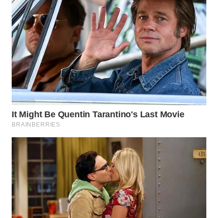
MADURA
WN
SURABAYA
WN
NATUNA
WN
BINTAN
WN
MANDALIKA
WN
LIKUPANG
WN