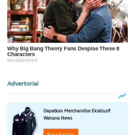
KELISTRIKAN
WALINKI
ID
MAWAKA
ID
MARTABAT
NET
Advertorial
PLN
WATCH
MKLI
Dapatkan Merchandise Eksklusif
Wahana News
LPKKI
Buka Katalog