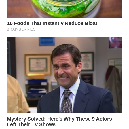
WN
LABUHANBATU
WN
TAPANULI
TENGAH
WN DELI
SERDANG
WN
TEBING
TINGGI
WN
PAKPAK
WN