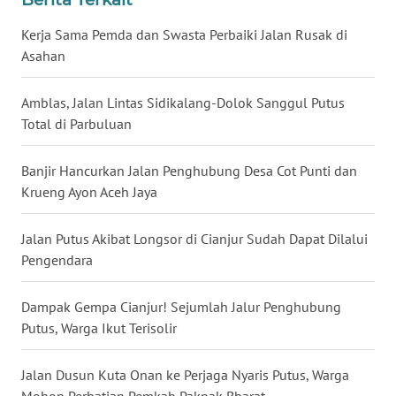
Kerja Sama Pemda dan Swasta Perbaiki Jalan Rusak di
WN
Asahan
SULUT
Amblas, Jalan Lintas Sidikalang-Dolok Sanggul Putus
WN
Total di Parbuluan
MALUKU
Banjir Hancurkan Jalan Penghubung Desa Cot Punti dan
WN
Krueng Ayon Aceh Jaya
MALUT
Jalan Putus Akibat Longsor di Cianjur Sudah Dapat Dilalui
WN
DAIRI
Pengendara
WN
Dampak Gempa Cianjur! Sejumlah Jalur Penghubung
DANAU
Putus, Warga Ikut Terisolir
TOBA
Jalan Dusun Kuta Onan ke Perjaga Nyaris Putus, Warga
WN