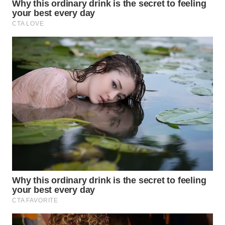
CO ID
WAHANANEWS
NET
WAHANA
SPORT
WAHANA
UMKM
WAHANA
SELEB
WAHANA
PERSONA
WAHANA
OTOMOTIF