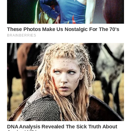
WN
CIREBON
WN
INDRAMAYU
WN
KUNINGAN
WN
MAJALENGKA
WN
SUBANG
WN
SUKABUMI