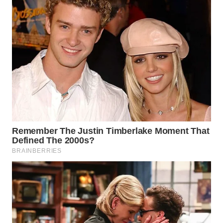
WAHANA
HEALTH
WAHANA
DESA
WISATA
LAPAK
WAHANA
Wahana
Network
KONSUMEN
LISTRIK
MASYARAKAT