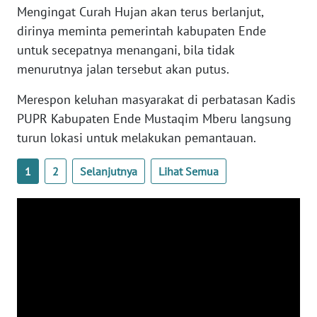
LAMPUNG
Mengingat Curah Hujan akan terus berlanjut,
dirinya meminta pemerintah kabupaten Ende
WN
untuk secepatnya menangani, bila tidak
JATENG
menurutnya jalan tersebut akan putus.
WN
Merespon keluhan masyarakat di perbatasan Kadis
NUSANTARA
PUPR Kabupaten Ende Mustaqim Mberu langsung
turun lokasi untuk melakukan pemantauan.
WN
JOGJA
1
2
Selanjutnya
Lihat Semua
WN
JATIM
WN
BALI
WN
KALBAR