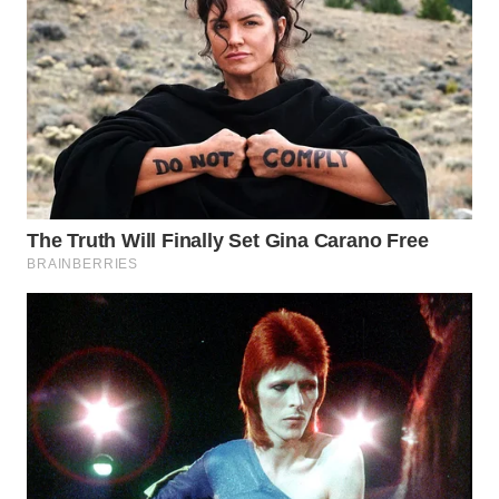
WN
PADANG
LAWAS
WN
SUMEDANG
WN
CIANJUR
WN
KEPULAUAN
SERIBU
WN
TANGERANG
WN
BINJAI