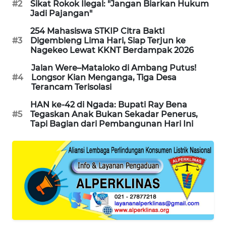
#2
Sikat Rokok Ilegal: "Jangan Biarkan Hukum
Jadi Pajangan"
ENERGI
NEWS
254 Mahasiswa STKIP Citra Bakti
#3
Digembleng Lima Hari, Siap Terjun ke
Nagekeo Lewat KKNT Berdampak 2026
CILEUNGSI
NEWS
Jalan Were–Mataloko di Ambang Putus!
#4
Longsor Kian Menganga, Tiga Desa
Terancam Terisolasi
BERKAT
HAN ke-42 di Ngada: Bupati Ray Bena
NEWS
#5
Tegaskan Anak Bukan Sekadar Penerus,
Tapi Bagian dari Pembangunan Hari Ini
BERAMPU
NEWS
ANUGERAH
NEWS
AKHLAK
ID