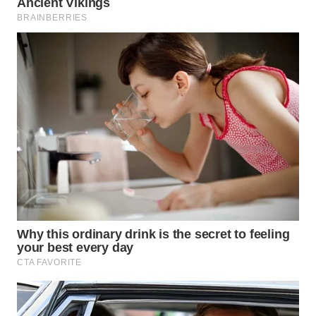
WN
PURWAKARTA
WN
PRIANGAN
TIMUR
WN
SEMARANG
WN
SOLO
WN
BOROBUDUR
WN