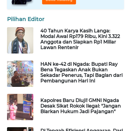
LKKI
Pilihan Editor
KOPEKLIN
40 Tahun Karya Kasih Langa:
Modal Awal Rp179 Ribu, Kini 3.322
PORTAL
Anggota dan Siapkan Rp1 Miliar
KONSUMEN
Lawan Rentenir
FORWAMKI
HAN ke-42 di Ngada: Bupati Ray
Bena Tegaskan Anak Bukan
ALPERKLINAS
Sekadar Penerus, Tapi Bagian dari
Pembangunan Hari Ini
FORJASIDA
Kapolres Baru Diuji! GMNI Ngada
TAMBANG
Desak Sikat Rokok Ilegal: "Jangan
NEWS
Biarkan Hukum Jadi Pajangan"
SITUNGIR
Di Tengah Efisiensi Anggaran, Dari