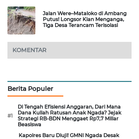
Jalan Were–Mataloko di Ambang
KRT
Putus! Longsor Kian Menganga,
NEWS
Tiga Desa Terancam Terisolasi
KARING
NEWS
KOMENTAR
JURNAL
MARITIM
HUMBANG
Berita Populer
NEWS
GARONGGANG
Di Tengah Efisiensi Anggaran, Dari Mana
NEWS
Dana Kuliah Ratusan Anak Ngada? Jejak
#1
Strategi RB-BDN Menggaet Rp7,7 Miliar
Beasiswa
FISUELRI
ID
Kapolres Baru Diuji! GMNI Ngada Desak