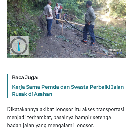
SULTENG
WN
SULBAR
WN
BABEL
WN
SUMBAR
Baca Juga:
WN
Kerja Sama Pemda dan Swasta Perbaiki Jalan
SUMSEL
Rusak di Asahan
WN
Dikatakannya akibat longsor itu akses transportasi
BENGKULU
menjadi terhambat, pasalnya hampir setenga
badan jalan yang mengalami longsor.
WN