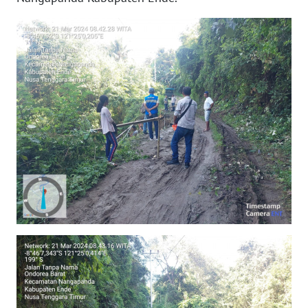
BARAT
WN
RIAU
WN
SERAMBI
WN
JAMBI
WN
SULTRA
WN
NTB
WN