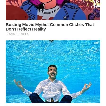
INFRASTRUKTUR
WAHANA
KONSUMEN
WAHANA
LISTRIK
WAHANA
TRAVEL
WAHANA
TV
WAHANANEWS
ID
WAHANANEWS