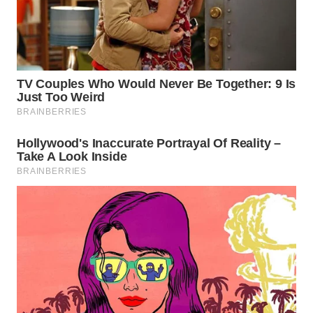
LABUANBAJO
WN
BORNEO
Wahana
Media
Group
WAHANA
NEWS
WAHANA
TANI
WAHANA
ADVOKAT
WAHANA