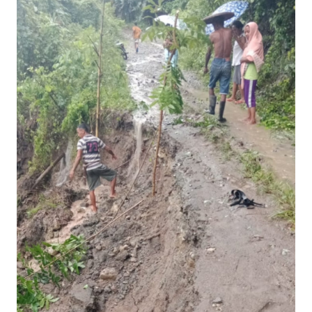
BAJO
OPINI
Informasi
INDEKS
BERITA
KONTAK
KAMI
INFO
IKLAN
TENTANG
KAMI