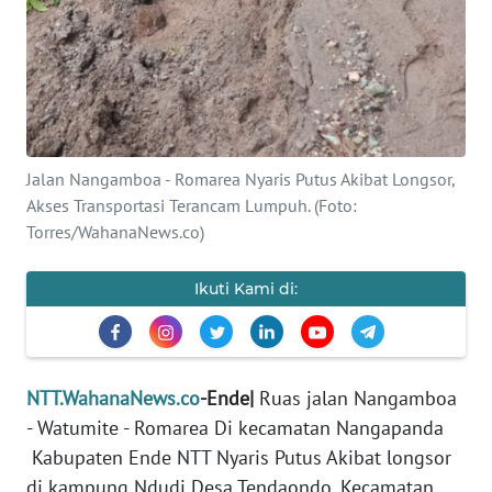
PEDOMAN
MEDIA
SIBER
REDAKSI
KARIR
Jalan Nangamboa - Romarea Nyaris Putus Akibat Longsor,
Akses Transportasi Terancam Lumpuh. (Foto:
DISCLAIMER
Torres/WahanaNews.co)
Wahana
Ikuti Kami di:
News
Regional
WN
NTT.WahanaNews.co
-Ende|
Ruas jalan Nangamboa
SUMUT
- Watumite - Romarea Di kecamatan Nangapanda
Kabupaten Ende NTT Nyaris Putus Akibat longsor
WN
di kampung Ndudi Desa Tendaondo, Kecamatan
JAKARTA