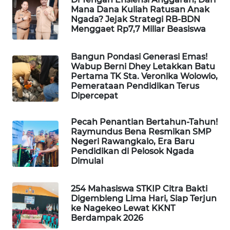
NEWS
Mana Dana Kuliah Ratusan Anak
Ngada? Jejak Strategi RB-BDN
Menggaet Rp7,7 Miliar Beasiswa
SIDIKALANG
NEWS
Bangun Pondasi Generasi Emas!
Wabup Berni Dhey Letakkan Batu
SIBARAGAS
Pertama TK Sta. Veronika Wolowio,
NEWS
Pemerataan Pendidikan Terus
Dipercepat
METRO
SIANTAR
Pecah Penantian Bertahun-Tahun!
NEWS
Raymundus Bena Resmikan SMP
Negeri Rawangkalo, Era Baru
Pendidikan di Pelosok Ngada
METRO
Dimulai
MEDAN
NEWS
254 Mahasiswa STKIP Citra Bakti
Digembleng Lima Hari, Siap Terjun
METRO
ke Nagekeo Lewat KKNT
JAKARTA
Berdampak 2026
NEWS