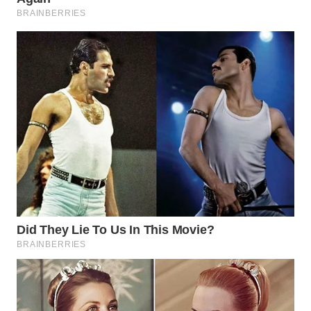
WN
PURWAKARTA
WN
PRIANGAN
TIMUR
WN
SEMARANG
WN
SOLO
WN
BOROBUDUR
WN