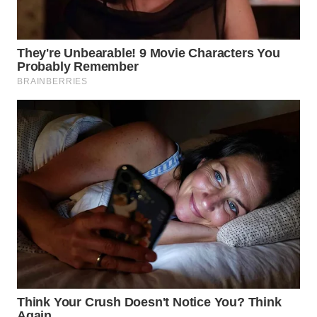
WN
CIREBON
WN
INDRAMAYU
WN
KUNINGAN
WN
MAJALENGKA
WN
SUBANG
WN
SUKABUMI