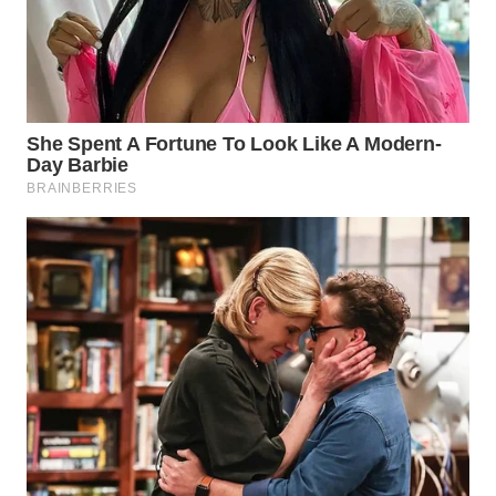
WN
SULUT
WN
MALUKU
WN
MALUT
WN
DAIRI
WN
DANAU
TOBA
WN