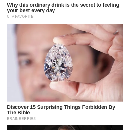
INFRASTRUKTUR
WAHANA
KONSUMEN
WAHANA
LISTRIK
WAHANA
TRAVEL
WAHANA
TV
WAHANANEWS
ID
WAHANANEWS