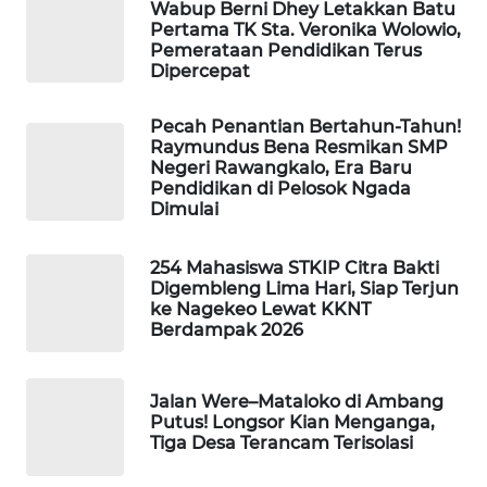
Wabup Berni Dhey Letakkan Batu
KELISTRIKAN
Pertama TK Sta. Veronika Wolowio,
Pemerataan Pendidikan Terus
Dipercepat
WALINKI
ID
Pecah Penantian Bertahun-Tahun!
Raymundus Bena Resmikan SMP
MAWAKA
Negeri Rawangkalo, Era Baru
ID
Pendidikan di Pelosok Ngada
Dimulai
MARTABAT
NET
254 Mahasiswa STKIP Citra Bakti
Digembleng Lima Hari, Siap Terjun
ke Nagekeo Lewat KKNT
PLN
Berdampak 2026
WATCH
MKLI
Jalan Were–Mataloko di Ambang
Putus! Longsor Kian Menganga,
Tiga Desa Terancam Terisolasi
LPKKI