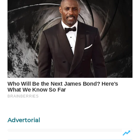
CO ID
WAHANANEWS
NET
WAHANA
SPORT
WAHANA
UMKM
WAHANA
SELEB
WAHANA
PERSONA
Advertorial
WAHANA
OTOMOTIF