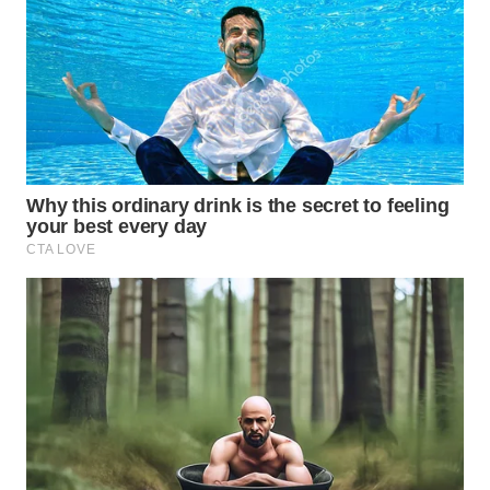
KARAWANG
WN
BEKASI
WN
BOGOR
WN
DEPOK
WN
TAPANULI
UTARA
WN
SAMOSIR