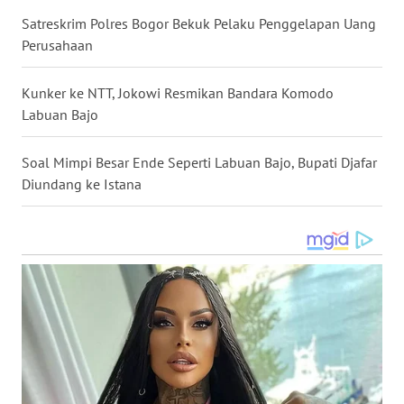
Satreskrim Polres Bogor Bekuk Pelaku Penggelapan Uang
Perusahaan
WN
KALTENG
Kunker ke NTT, Jokowi Resmikan Bandara Komodo
Labuan Bajo
WN
KALTARA
Soal Mimpi Besar Ende Seperti Labuan Bajo, Bupati Djafar
WN
Diundang ke Istana
KALSEL
WN
KALTIM
WN
SULSEL
WN
GORONTALO