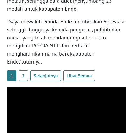
melatih, sehingga para atlet menyumbang 25
BARAT
medali untuk kabupaten Ende.
WN
"Saya mewakili Pemda Ende memberikan Apresiasi
RIAU
setinggi- tingginya kepada pengurus, pelatih dan
oficial yang telah mendampingi atlet untuk
WN
mengikuti POPDA NTT dan berhasil
SERAMBI
mengharumkan nama baik kabupaten
Ende,"tuturnya.
WN
JAMBI
1
2
Selanjutnya
Lihat Semua
WN
SULTRA
WN
NTB
WN