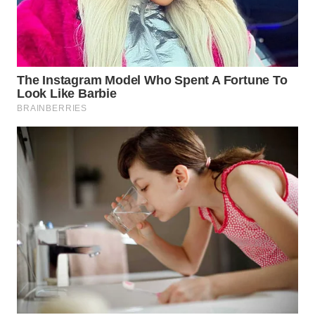
LABUANBAJO
WN
BORNEO
Wahana
Media
Group
WAHANA
NEWS
WAHANA
TANI
WAHANA
ADVOKAT
WAHANA