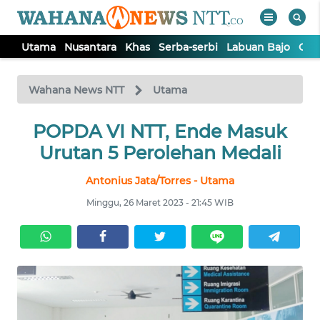
Utama
Nusantara
Khas
Serba-serbi
Labuan Bajo
Opi
WAHANA
Tutup
TV
Wahana News NTT
Utama
POPDA VI NTT, Ende Masuk
UTAMA
Urutan 5 Perolehan Medali
NUSANTARA
Antonius Jata/Torres - Utama
Minggu, 26 Maret 2023 - 21:45 WIB
KHAS
SERBA-
SERBI
LABUAN