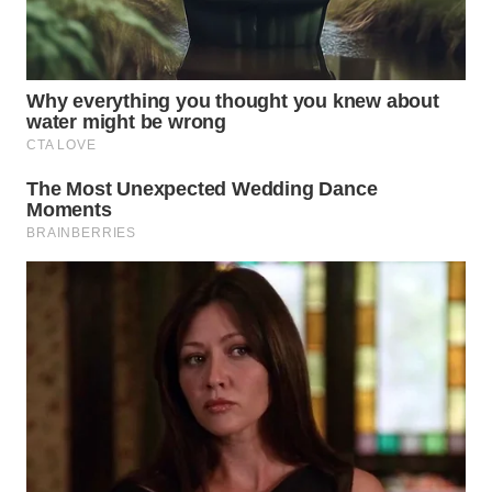
WN
PADANG
LAWAS
WN
SUMEDANG
WN
CIANJUR
WN
KEPULAUAN
SERIBU
WN
TANGERANG
WN
BINJAI