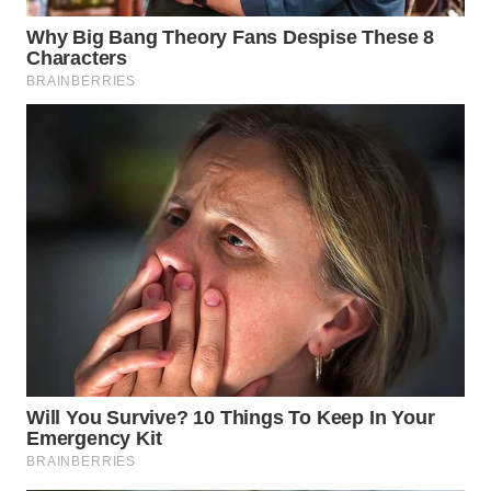
NIAS
WN
LANGKAT
WN
TAPANULI
SELATAN
WN
TANJUNG
LESUNG
WN
KARO
WN
SIMALUNGUN