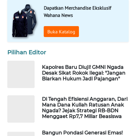
Dapatkan Merchandise Eksklusif
Wahana News
WAHANA
HEALTH
Buka Katalog
WAHANA
DESA
WISATA
Pilihan Editor
LAPAK
Kapolres Baru Diuji! GMNI Ngada
Desak Sikat Rokok Ilegal: "Jangan
WAHANA
Biarkan Hukum Jadi Pajangan"
Wahana
Network
Di Tengah Efisiensi Anggaran, Dari
Mana Dana Kuliah Ratusan Anak
Ngada? Jejak Strategi RB-BDN
KONSUMEN
Menggaet Rp7,7 Miliar Beasiswa
LISTRIK
Bangun Pondasi Generasi Emas!
MASYARAKAT