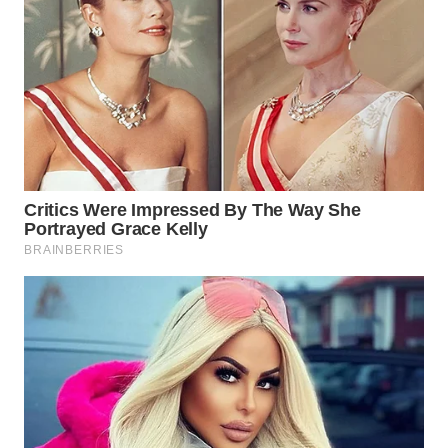
MADURA
WN
SURABAYA
WN
NATUNA
WN
BINTAN
WN
MANDALIKA
WN
LIKUPANG
WN