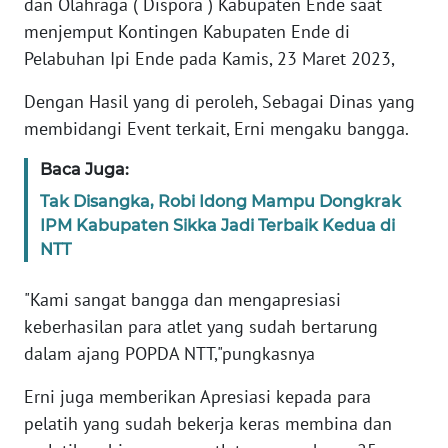
dan Olahraga ( Dispora ) Kabupaten Ende saat
menjemput Kontingen Kabupaten Ende di
WN
Pelabuhan Ipi Ende pada Kamis, 23 Maret 2023,
JABAR
Dengan Hasil yang di peroleh, Sebagai Dinas yang
WN
membidangi Event terkait, Erni mengaku bangga.
BANTEN
Baca Juga:
WN
Tak Disangka, Robi Idong Mampu Dongkrak
NTT
IPM Kabupaten Sikka Jadi Terbaik Kedua di
NTT
WN
KEPRI
"Kami sangat bangga dan mengapresiasi
keberhasilan para atlet yang sudah bertarung
WN
dalam ajang POPDA NTT,"pungkasnya
PAPUA
Erni juga memberikan Apresiasi kepada para
WN
pelatih yang sudah bekerja keras membina dan
PAPUA