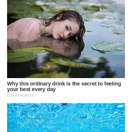
WN
LABUHANBATU
WN
TAPANULI
TENGAH
WN DELI
SERDANG
WN
TEBING
TINGGI
WN
PAKPAK
WN