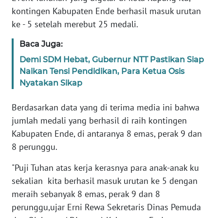
PEDOMAN
kontingen Kabupaten Ende berhasil masuk urutan
MEDIA
SIBER
ke - 5 setelah merebut 25 medali.
Baca Juga:
REDAKSI
Demi SDM Hebat, Gubernur NTT Pastikan Siap
Naikan Tensi Pendidikan, Para Ketua Osis
KARIR
Nyatakan Sikap
DISCLAIMER
Berdasarkan data yang di terima media ini bahwa
jumlah medali yang berhasil di raih kontingen
Wahana
Kabupaten Ende, di antaranya 8 emas, perak 9 dan
News
Regional
8 perunggu.
"Puji Tuhan atas kerja kerasnya para anak-anak ku
WN
SUMUT
sekalian kita berhasil masuk urutan ke 5 dengan
meraih sebanyak 8 emas, perak 9 dan 8
WN
perunggu,ujar Erni Rewa Sekretaris Dinas Pemuda
JAKARTA