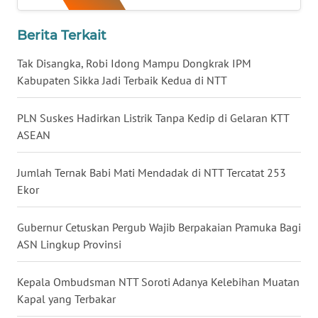
LAMPUNG
Berita Terkait
WN
JATENG
Tak Disangka, Robi Idong Mampu Dongkrak IPM
Kabupaten Sikka Jadi Terbaik Kedua di NTT
WN
NUSANTARA
PLN Suskes Hadirkan Listrik Tanpa Kedip di Gelaran KTT
ASEAN
WN
JOGJA
Jumlah Ternak Babi Mati Mendadak di NTT Tercatat 253
Ekor
WN
JATIM
Gubernur Cetuskan Pergub Wajib Berpakaian Pramuka Bagi
ASN Lingkup Provinsi
WN
BALI
Kepala Ombudsman NTT Soroti Adanya Kelebihan Muatan
Kapal yang Terbakar
WN
KALBAR