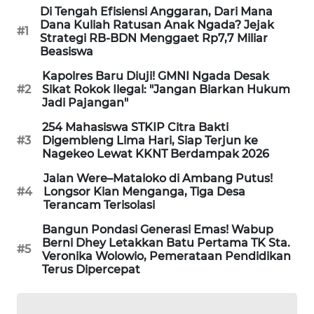
NEWS
Di Tengah Efisiensi Anggaran, Dari Mana
Dana Kuliah Ratusan Anak Ngada? Jejak
#1
Strategi RB-BDN Menggaet Rp7,7 Miliar
SIDIKALANG
Beasiswa
NEWS
Kapolres Baru Diuji! GMNI Ngada Desak
#2
Sikat Rokok Ilegal: "Jangan Biarkan Hukum
SIBARAGAS
Jadi Pajangan"
NEWS
254 Mahasiswa STKIP Citra Bakti
#3
Digembleng Lima Hari, Siap Terjun ke
METRO
Nagekeo Lewat KKNT Berdampak 2026
SIANTAR
NEWS
Jalan Were–Mataloko di Ambang Putus!
#4
Longsor Kian Menganga, Tiga Desa
Terancam Terisolasi
METRO
MEDAN
Bangun Pondasi Generasi Emas! Wabup
NEWS
Berni Dhey Letakkan Batu Pertama TK Sta.
#5
Veronika Wolowio, Pemerataan Pendidikan
Terus Dipercepat
METRO
JAKARTA
NEWS