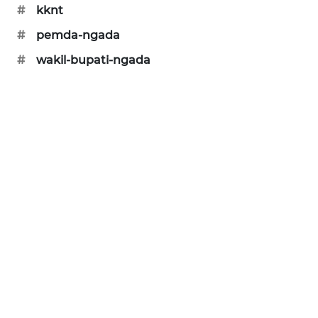
#
kknt
ENERGI
#
pemda-ngada
NEWS
#
wakil-bupati-ngada
CILEUNGSI
NEWS
BERKAT
NEWS
BERAMPU
NEWS
ANUGERAH
NEWS
AKHLAK
ID