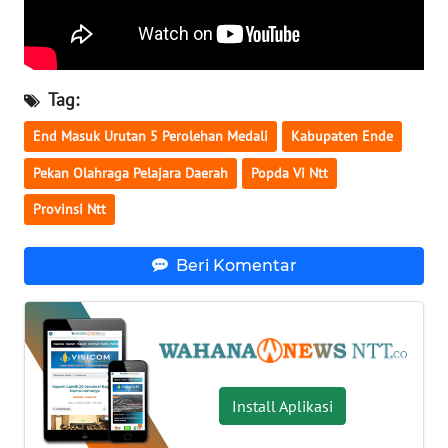
SULTENG
WN
SULBAR
Tag:
WN
End Masuk Urutan 5 Perolehan Medali
Kabupaten Ende
BABEL
Pekan Olahraga Pelajara Daerah
Popda Vi Ntt
WN
Provinsi Ntt
SUMBAR
Beri Komentar
WN
SUMSEL
WN
BENGKULU
Install Aplikasi
WN