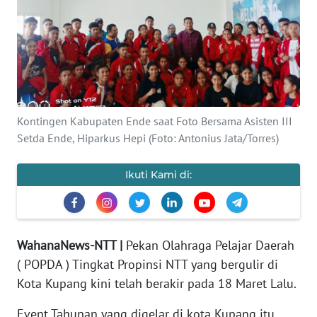
BAJO
OPINI
Informasi
INDEKS
Kontingen Kabupaten Ende saat Foto Bersama Asisten III
BERITA
Setda Ende, Hiparkus Hepi (Foto: Antonius Jata/Torres)
KONTAK
Ikuti Kami di:
KAMI
INFO
IKLAN
WahanaNews-NTT |
Pekan Olahraga Pelajar Daerah
( POPDA ) Tingkat Propinsi NTT yang bergulir di
TENTANG
Kota Kupang kini telah berakir pada 18 Maret Lalu.
KAMI
Event Tahunan yang digelar di kota Kupang itu,