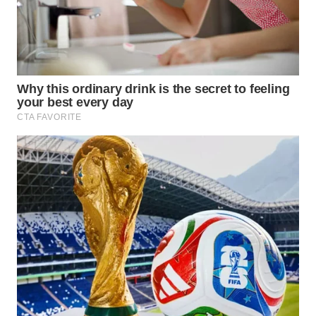
WN
SULUT
WN
MALUKU
WN
MALUT
WN
DAIRI
WN
DANAU
TOBA
WN