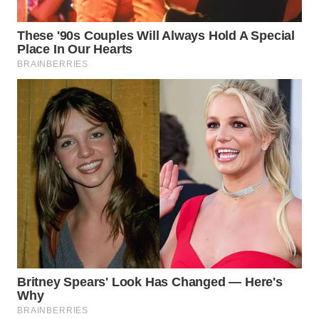
WN
PADANG
LAWAS
WN
SUMEDANG
WN
CIANJUR
WN
KEPULAUAN
SERIBU
WN
TANGERANG
WN
BINJAI