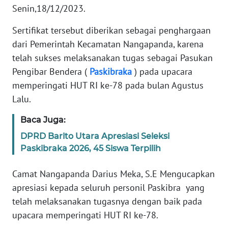
PEDOMAN
Senin,18/12/2023.
MEDIA
SIBER
Sertifikat tersebut diberikan sebagai penghargaan
dari Pemerintah Kecamatan Nangapanda, karena
REDAKSI
telah sukses melaksanakan tugas sebagai Pasukan
Pengibar Bendera (
Paskibraka
) pada upacara
KARIR
memperingati HUT RI ke-78 pada bulan Agustus
Lalu.
DISCLAIMER
Baca Juga:
Wahana
DPRD Barito Utara Apresiasi Seleksi
News
Paskibraka 2026, 45 Siswa Terpilih
Regional
Camat Nangapanda Darius Meka, S.E Mengucapkan
WN
apresiasi kepada seluruh personil Paskibra yang
SUMUT
telah melaksanakan tugasnya dengan baik pada
upacara memperingati HUT RI ke-78.
WN
JAKARTA