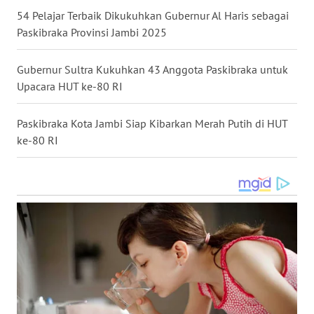
54 Pelajar Terbaik Dikukuhkan Gubernur Al Haris sebagai
Paskibraka Provinsi Jambi 2025
WN
KALTENG
Gubernur Sultra Kukuhkan 43 Anggota Paskibraka untuk
Upacara HUT ke-80 RI
WN
KALTARA
Paskibraka Kota Jambi Siap Kibarkan Merah Putih di HUT
ke-80 RI
WN
KALSEL
WN
KALTIM
WN
SULSEL
WN
GORONTALO