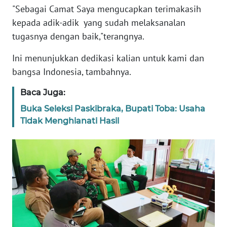
"Sebagai Camat Saya mengucapkan terimakasih
kepada adik-adik yang sudah melaksanalan
WN
JABAR
tugasnya dengan baik,"terangnya.
Ini menunjukkan dedikasi kalian untuk kami dan
WN
bangsa Indonesia, tambahnya.
BANTEN
Baca Juga:
WN
Buka Seleksi Paskibraka, Bupati Toba: Usaha
NTT
Tidak Menghianati Hasil
WN
KEPRI
WN
PAPUA
WN
PAPUA