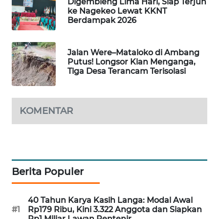
Digembleng Lima Hari, Siap Terjun
LKKI
ke Nagekeo Lewat KKNT
Berdampak 2026
KOPEKLIN
Jalan Were–Mataloko di Ambang
PORTAL
Putus! Longsor Kian Menganga,
Tiga Desa Terancam Terisolasi
KONSUMEN
FORWAMKI
KOMENTAR
ALPERKLINAS
FORJASIDA
Berita Populer
TAMBANG
NEWS
40 Tahun Karya Kasih Langa: Modal Awal
#1
Rp179 Ribu, Kini 3.322 Anggota dan Siapkan
SITUNGIR
Rp1 Miliar Lawan Rentenir