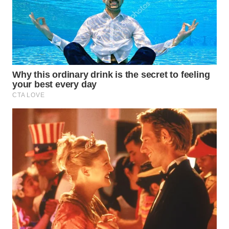
KARAWANG
WN
BEKASI
WN
BOGOR
WN
DEPOK
WN
TAPANULI
UTARA
WN
SAMOSIR