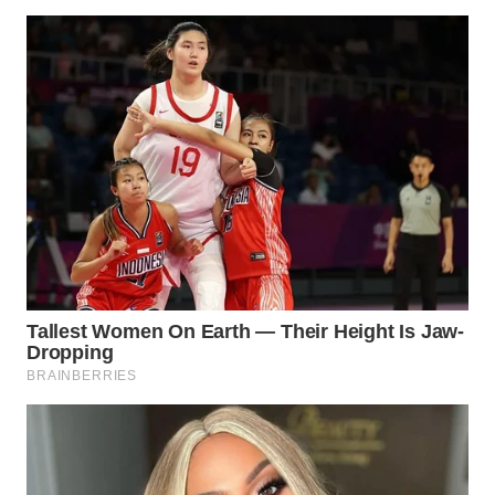
WN
CIREBON
WN
INDRAMAYU
WN
KUNINGAN
WN
MAJALENGKA
WN
SUBANG
WN
SUKABUMI