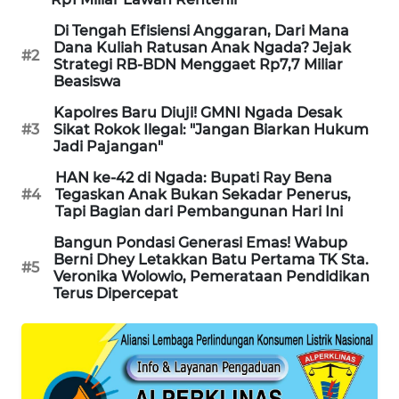
NEWS
Di Tengah Efisiensi Anggaran, Dari Mana
Dana Kuliah Ratusan Anak Ngada? Jejak
SIDIKALANG
#2
Strategi RB-BDN Menggaet Rp7,7 Miliar
NEWS
Beasiswa
Kapolres Baru Diuji! GMNI Ngada Desak
SIBARAGAS
#3
Sikat Rokok Ilegal: "Jangan Biarkan Hukum
NEWS
Jadi Pajangan"
HAN ke-42 di Ngada: Bupati Ray Bena
METRO
#4
Tegaskan Anak Bukan Sekadar Penerus,
SIANTAR
Tapi Bagian dari Pembangunan Hari Ini
NEWS
Bangun Pondasi Generasi Emas! Wabup
Berni Dhey Letakkan Batu Pertama TK Sta.
#5
METRO
Veronika Wolowio, Pemerataan Pendidikan
MEDAN
Terus Dipercepat
NEWS
METRO
JAKARTA
NEWS