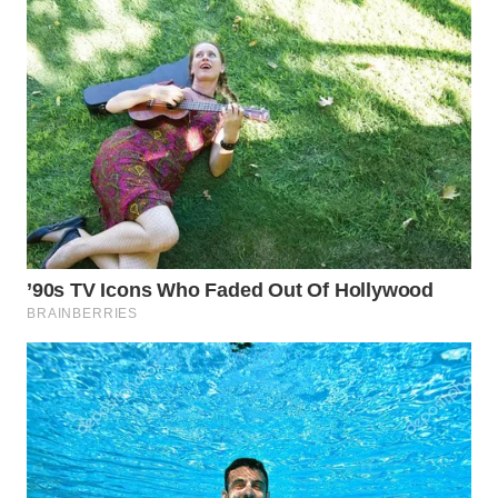
WN
LABUHANBATU
WN
TAPANULI
TENGAH
WN DELI
SERDANG
WN
TEBING
TINGGI
WN
PAKPAK
WN