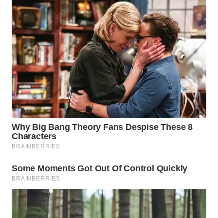
INFRASTRUKTUR
WAHANA
KONSUMEN
WAHANA
LISTRIK
WAHANA
TRAVEL
WAHANA
TV
WAHANANEWS
ID
WAHANANEWS