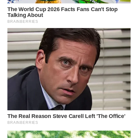
NIAS
WN
LANGKAT
WN
TAPANULI
SELATAN
WN
TANJUNG
LESUNG
WN
KARO
WN
SIMALUNGUN