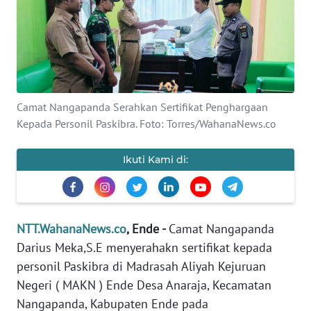
BAJO
OPINI
Informasi
Camat Nangapanda Serahkan Sertifikat Penghargaan
INDEKS
BERITA
Kepada Personil Paskibra. Foto: Torres/WahanaNews.co
KONTAK
Ikuti Kami di:
KAMI
INFO
IKLAN
NTT.WahanaNews.co
, Ende -
Camat Nangapanda
Darius Meka,S.E menyerahakn sertifikat kepada
TENTANG
personil Paskibra di Madrasah Aliyah Kejuruan
KAMI
Negeri ( MAKN ) Ende Desa Anaraja, Kecamatan
Nangapanda, Kabupaten Ende pada