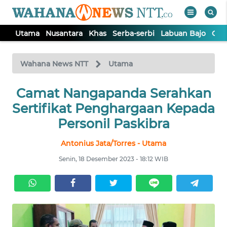
Utama
Nusantara
Khas
Serba-serbi
Labuan Bajo
Opi
WAHANA
Tutup
TV
Wahana News NTT
Utama
Camat Nangapanda Serahkan
UTAMA
Sertifikat Penghargaan Kepada
NUSANTARA
Personil Paskibra
Antonius Jata/Torres - Utama
KHAS
Senin, 18 Desember 2023 - 18:12 WIB
SERBA-
SERBI
LABUAN