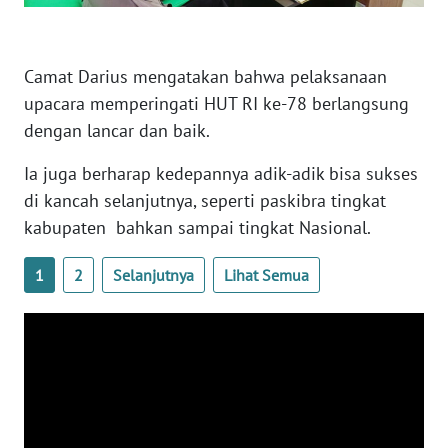
BARAT
WN
Camat Darius mengatakan bahwa pelaksanaan
RIAU
upacara memperingati HUT RI ke-78 berlangsung
dengan lancar dan baik.
WN
SERAMBI
Ia juga berharap kedepannya adik-adik bisa sukses
di kancah selanjutnya, seperti paskibra tingkat
WN
kabupaten bahkan sampai tingkat Nasional.
JAMBI
1
2
Selanjutnya
Lihat Semua
WN
SULTRA
WN
NTB
WN