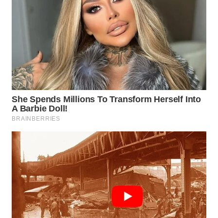
WN
PURWAKARTA
WN
PRIANGAN
TIMUR
WN
SEMARANG
WN
SOLO
WN
BOROBUDUR
WN