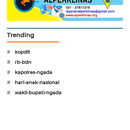
KRT
NEWS
KARING
Trending
NEWS
#
kopdit
JURNAL
MARITIM
#
rb-bdn
#
kapolres-ngada
HUMBANG
#
hari-anak-nasional
NEWS
#
wakil-bupati-ngada
GARONGGANG
NEWS
FISUELRI
ID