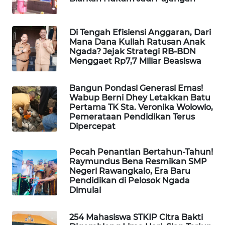
KELISTRIKAN
Di Tengah Efisiensi Anggaran, Dari
WALINKI
Mana Dana Kuliah Ratusan Anak
ID
Ngada? Jejak Strategi RB-BDN
Menggaet Rp7,7 Miliar Beasiswa
MAWAKA
ID
Bangun Pondasi Generasi Emas!
Wabup Berni Dhey Letakkan Batu
Pertama TK Sta. Veronika Wolowio,
MARTABAT
Pemerataan Pendidikan Terus
NET
Dipercepat
PLN
Pecah Penantian Bertahun-Tahun!
WATCH
Raymundus Bena Resmikan SMP
Negeri Rawangkalo, Era Baru
Pendidikan di Pelosok Ngada
MKLI
Dimulai
LPKKI
254 Mahasiswa STKIP Citra Bakti