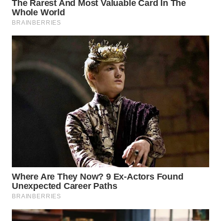
LABUANBAJO
WN
BORNEO
Wahana
Media
Group
WAHANA
NEWS
WAHANA
TANI
WAHANA
ADVOKAT
WAHANA