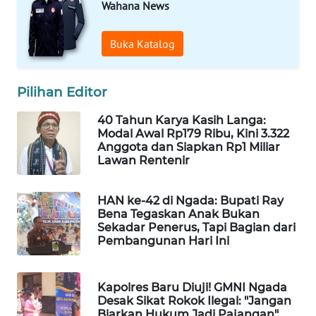
Wahana News
WAHANA
Buka Katalog
HEALTH
WAHANA
Pilihan Editor
DESA
WISATA
40 Tahun Karya Kasih Langa:
Modal Awal Rp179 Ribu, Kini 3.322
Anggota dan Siapkan Rp1 Miliar
LAPAK
Lawan Rentenir
WAHANA
HAN ke-42 di Ngada: Bupati Ray
Wahana
Bena Tegaskan Anak Bukan
Network
Sekadar Penerus, Tapi Bagian dari
Pembangunan Hari Ini
KONSUMEN
LISTRIK
Kapolres Baru Diuji! GMNI Ngada
Desak Sikat Rokok Ilegal: "Jangan
MASYARAKAT
Biarkan Hukum Jadi Pajangan"