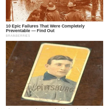
MADURA
WN
SURABAYA
WN
NATUNA
WN
BINTAN
WN
MANDALIKA
WN
LIKUPANG
WN