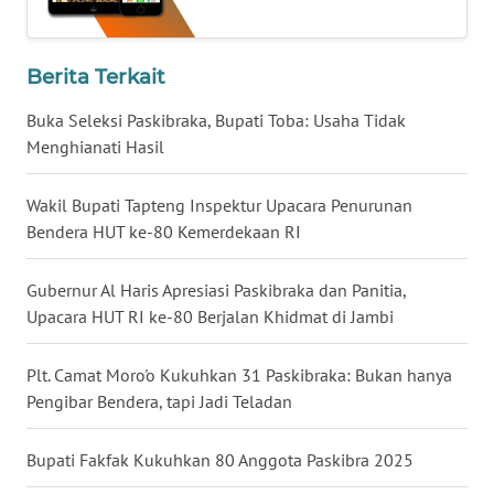
LAMPUNG
WN
Berita Terkait
JATENG
Buka Seleksi Paskibraka, Bupati Toba: Usaha Tidak
WN
Menghianati Hasil
NUSANTARA
Wakil Bupati Tapteng Inspektur Upacara Penurunan
WN
Bendera HUT ke-80 Kemerdekaan RI
JOGJA
Gubernur Al Haris Apresiasi Paskibraka dan Panitia,
WN
Upacara HUT RI ke-80 Berjalan Khidmat di Jambi
JATIM
Plt. Camat Moro'o Kukuhkan 31 Paskibraka: Bukan hanya
WN
Pengibar Bendera, tapi Jadi Teladan
BALI
Bupati Fakfak Kukuhkan 80 Anggota Paskibra 2025
WN
KALBAR