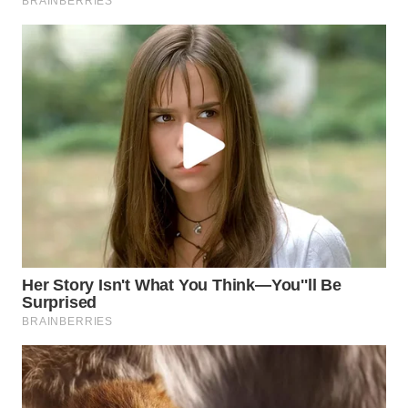
WN
PADANG
LAWAS
WN
SUMEDANG
WN
CIANJUR
WN
KEPULAUAN
SERIBU
WN
TANGERANG
WN
BINJAI