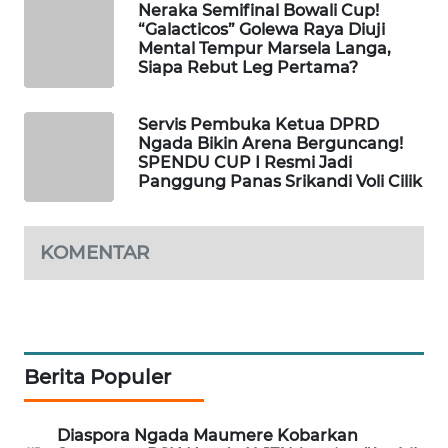
Neraka Semifinal Bowali Cup!
“Galacticos” Golewa Raya Diuji
KRT
Mental Tempur Marsela Langa,
NEWS
Siapa Rebut Leg Pertama?
KARING
Servis Pembuka Ketua DPRD
NEWS
Ngada Bikin Arena Berguncang!
SPENDU CUP I Resmi Jadi
Panggung Panas Srikandi Voli Cilik
JURNAL
MARITIM
KOMENTAR
HUMBANG
NEWS
GARONGGANG
NEWS
Berita Populer
FISUELRI
ID
Diaspora Ngada Maumere Kobarkan