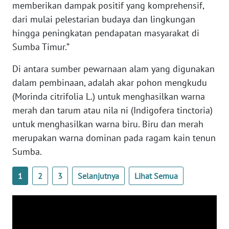
LAMPUNG
memberikan dampak positif yang komprehensif,
dari mulai pelestarian budaya dan lingkungan
WN
hingga peningkatan pendapatan masyarakat di
JATENG
Sumba Timur.”
WN
Di antara sumber pewarnaan alam yang digunakan
NUSANTARA
dalam pembinaan, adalah akar pohon mengkudu
(Morinda citrifolia L.) untuk menghasilkan warna
WN
merah dan tarum atau nila ni (Indigofera tinctoria)
JOGJA
untuk menghasilkan warna biru. Biru dan merah
merupakan warna dominan pada ragam kain tenun
WN
Sumba.
JATIM
1
2
3
Selanjutnya
Lihat Semua
WN
BALI
WN
KALBAR