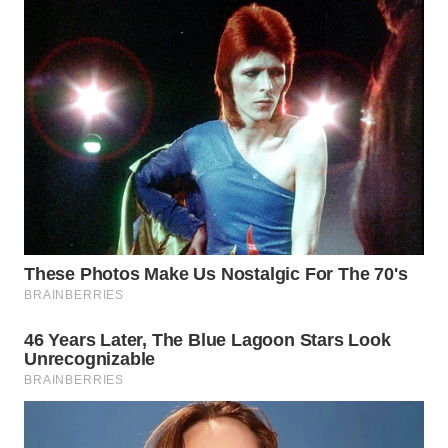
LABUANBAJO
WN
BORNEO
Wahana
Media
Group
WAHANA
NEWS
WAHANA
TANI
WAHANA
ADVOKAT
WAHANA