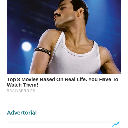
KELISTRIKAN
WALINKI
ID
MAWAKA
ID
MARTABAT
NET
PLN
WATCH
MKLI
Advertorial
LPKKI