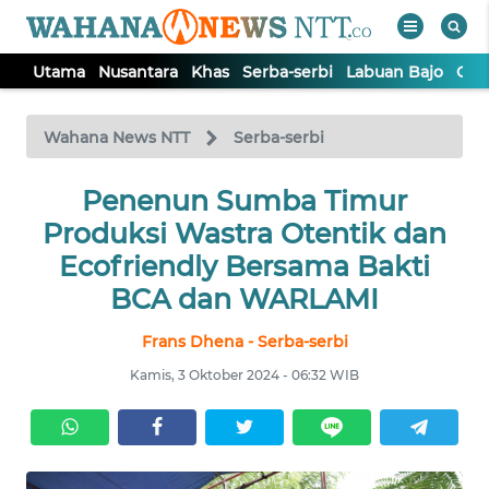
Utama
Nusantara
Khas
Serba-serbi
Labuan Bajo
Opi
WAHANA
Tutup
TV
Wahana News NTT
Serba-serbi
Penenun Sumba Timur
UTAMA
Produksi Wastra Otentik dan
NUSANTARA
Ecofriendly Bersama Bakti
BCA dan WARLAMI
KHAS
Frans Dhena - Serba-serbi
Kamis, 3 Oktober 2024 - 06:32 WIB
SERBA-
SERBI
LABUAN