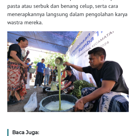
BARAT
pasta atau serbuk dan benang celup, serta cara
menerapkannya langsung dalam pengolahan karya
WN
wastra mereka.
RIAU
WN
SERAMBI
WN
JAMBI
WN
SULTRA
WN
NTB
WN
Baca Juga: