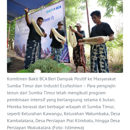
BAJO
OPINI
Informasi
INDEKS
BERITA
KONTAK
KAMI
Komitmen Bakti BCA Beri Dampak Positif ke Masyarakat
Sumba Timur dan Industri Ecofashion – Para pengrajin
INFO
tenun dari Sumba Timur telah mengikuti program
IKLAN
pembinaan intensif yang berlangsung selama 6 bulan.
Mereka berasal dari berbagai wilayah di Sumba Timur,
TENTANG
seperti Kelurahan Kawangu, Kelurahan Watumbaka, Desa
KAMI
Kambatatana, Desa Persiapan Prai Klimbatu, hingga Desa
Persiapan Wukukalara. (Foto: Istimewa)