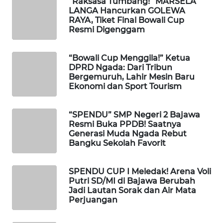
“Raksasa Tumbang!” MARSELA
NEWS
LANGA Hancurkan GOLEWA
RAYA, Tiket Final Bowali Cup
SIDIKALANG
Resmi Digenggam
NEWS
“Bowali Cup Menggila!” Ketua
SIBARAGAS
DPRD Ngada: Dari Tribun
NEWS
Bergemuruh, Lahir Mesin Baru
Ekonomi dan Sport Tourism
METRO
SIANTAR
“SPENDU” SMP Negeri 2 Bajawa
NEWS
Resmi Buka PPDB! Saatnya
Generasi Muda Ngada Rebut
Bangku Sekolah Favorit
METRO
MEDAN
NEWS
SPENDU CUP I Meledak! Arena Voli
Putri SD/MI di Bajawa Berubah
Jadi Lautan Sorak dan Air Mata
METRO
Perjuangan
JAKARTA
NEWS