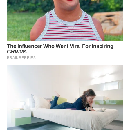
WN
LABUHANBATU
WN
TAPANULI
TENGAH
WN DELI
SERDANG
WN
TEBING
TINGGI
WN
PAKPAK
WN