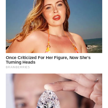
INFRASTRUKTUR
WAHANA
KONSUMEN
WAHANA
LISTRIK
WAHANA
TRAVEL
WAHANA
TV
WAHANANEWS
ID
WAHANANEWS