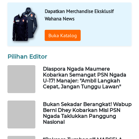
LKKI
Dapatkan Merchandise Eksklusif
Wahana News
KOPEKLIN
Buka Katalog
PORTAL
KONSUMEN
Pilihan Editor
FORWAMKI
Diaspora Ngada Maumere
Kobarkan Semangat PSN Ngada
ALPERKLINAS
U-17! Manajer: "Ambil Langkah
Cepat, Jangan Tunggu Lawan"
FORJASIDA
Bukan Sekadar Berangkat! Wabup
Berni Dhey Kobarkan Misi PSN
TAMBANG
Ngada Taklukkan Panggung
NEWS
Nasional
SITUNGIR