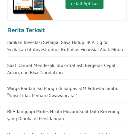
Install Aplikasi
WN
SULUT
Berita Terkait
WN
Jadikan Investasi Sebagai Gaya Hidup, BCA Digital
MALUKU
Sediakan bluInvest untuk Rutinitas Finansial Anak Muda
WN
MALUT
Saat Darurat Mendesak, bluExtraCash Bergerak Cepat,
Aman, dan Bisa Diandalkan
WN
DAIRI
Warga Bantah Isu Pungli di Satpas SIM Polresta Jambi:
“Saya Tidak Pernah Diwawancarai”
WN
DANAU
BCA Tanggapi Protes Nikita Mirzani Soal Data Rekening
TOBA
yang Dibuka di Persidangan
WN