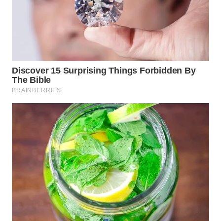
CO ID
WAHANANEWS
NET
WAHANA
SPORT
WAHANA
UMKM
WAHANA
SELEB
WAHANA
PERSONA
WAHANA
OTOMOTIF