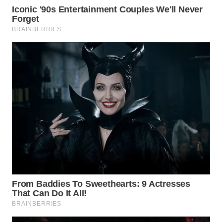
MADURA
WN
SURABAYA
WN
NATUNA
WN
BINTAN
WN
MANDALIKA
WN
LIKUPANG
WN