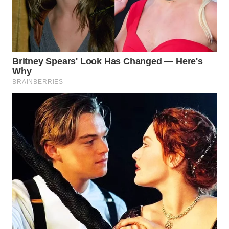
WN
PURWAKARTA
WN
PRIANGAN
TIMUR
WN
SEMARANG
WN
SOLO
WN
BOROBUDUR
WN