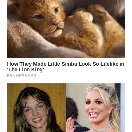
WN
CIREBON
WN
INDRAMAYU
WN
KUNINGAN
WN
MAJALENGKA
WN
SUBANG
WN
SUKABUMI