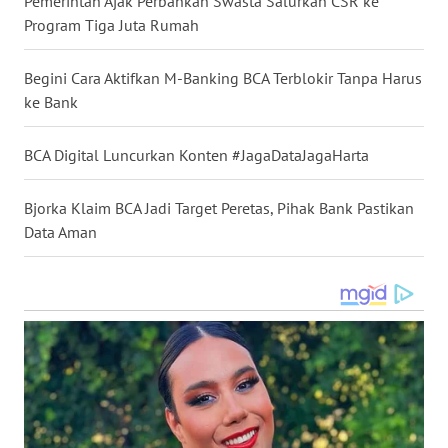
Pemerintah Ajak Perbankan Swasta Salurkan CSR ke
NIAS
Program Tiga Juta Rumah
WN
Begini Cara Aktifkan M-Banking BCA Terblokir Tanpa Harus
LANGKAT
ke Bank
WN
BCA Digital Luncurkan Konten #JagaDataJagaHarta
TAPANULI
SELATAN
Bjorka Klaim BCA Jadi Target Peretas, Pihak Bank Pastikan
Data Aman
WN
TANJUNG
LESUNG
WN
KARO
WN
SIMALUNGUN