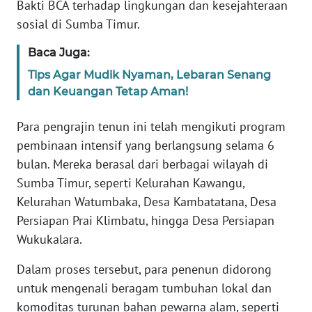
Bakti BCA terhadap lingkungan dan kesejahteraan
sosial di Sumba Timur.
WN
JABAR
Baca Juga:
Tips Agar Mudik Nyaman, Lebaran Senang
WN
dan Keuangan Tetap Aman!
BANTEN
Para pengrajin tenun ini telah mengikuti program
WN
pembinaan intensif yang berlangsung selama 6
NTT
bulan. Mereka berasal dari berbagai wilayah di
Sumba Timur, seperti Kelurahan Kawangu,
WN
Kelurahan Watumbaka, Desa Kambatatana, Desa
KEPRI
Persiapan Prai Klimbatu, hingga Desa Persiapan
Wukukalara.
WN
PAPUA
Dalam proses tersebut, para penenun didorong
untuk mengenali beragam tumbuhan lokal dan
WN
komoditas turunan bahan pewarna alam, seperti
PAPUA