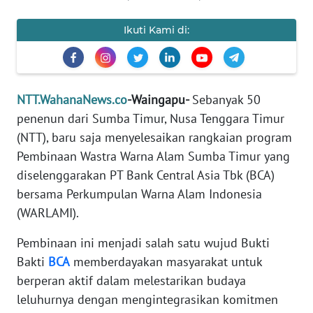
PEDOMAN
MEDIA
Ikuti Kami di:
SIBER
REDAKSI
NTT.WahanaNews.co
-Waingapu-
Sebanyak 50
KARIR
penenun dari Sumba Timur, Nusa Tenggara Timur
(NTT), baru saja menyelesaikan rangkaian program
DISCLAIMER
Pembinaan Wastra Warna Alam Sumba Timur yang
diselenggarakan PT Bank Central Asia Tbk (BCA)
Wahana
bersama Perkumpulan Warna Alam Indonesia
News
Regional
(WARLAMI).
Pembinaan ini menjadi salah satu wujud Bukti
WN
SUMUT
Bakti
BCA
memberdayakan masyarakat untuk
berperan aktif dalam melestarikan budaya
WN
leluhurnya dengan mengintegrasikan komitmen
JAKARTA