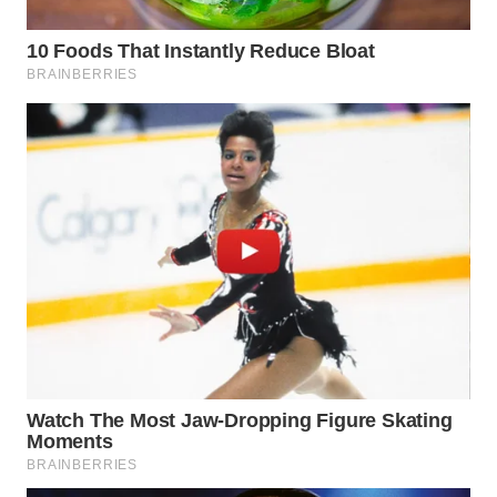
WAHANA
HEALTH
WAHANA
DESA
WISATA
LAPAK
WAHANA
Wahana
Network
KONSUMEN
LISTRIK
MASYARAKAT