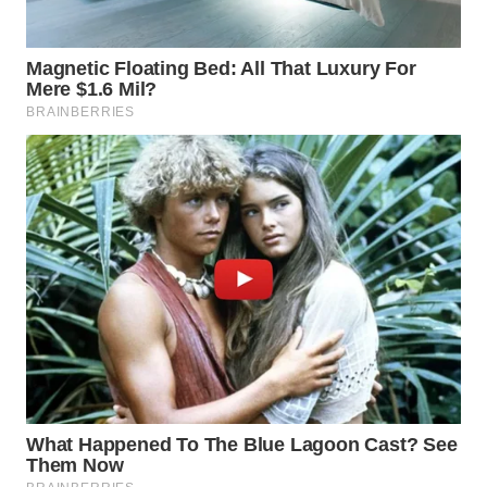
KARAWANG
WN
BEKASI
WN
BOGOR
WN
DEPOK
WN
TAPANULI
UTARA
WN
SAMOSIR