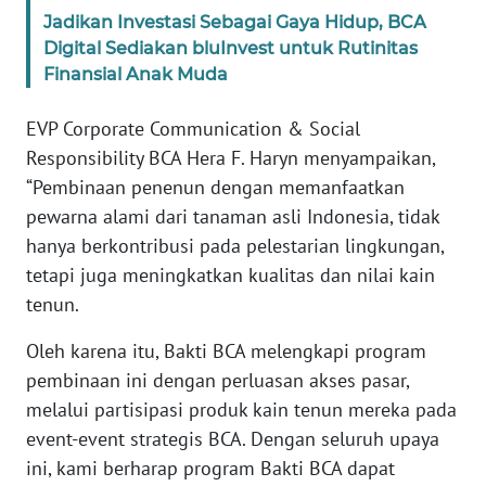
SULTENG
Jadikan Investasi Sebagai Gaya Hidup, BCA
Digital Sediakan bluInvest untuk Rutinitas
WN
Finansial Anak Muda
SULBAR
EVP Corporate Communication & Social
WN
Responsibility BCA Hera F. Haryn menyampaikan,
BABEL
“Pembinaan penenun dengan memanfaatkan
pewarna alami dari tanaman asli Indonesia, tidak
WN
hanya berkontribusi pada pelestarian lingkungan,
SUMBAR
tetapi juga meningkatkan kualitas dan nilai kain
tenun.
WN
SUMSEL
Oleh karena itu, Bakti BCA melengkapi program
pembinaan ini dengan perluasan akses pasar,
WN
melalui partisipasi produk kain tenun mereka pada
BENGKULU
event-event strategis BCA. Dengan seluruh upaya
ini, kami berharap program Bakti BCA dapat
WN