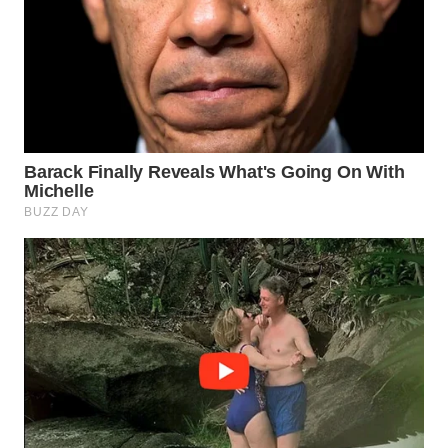
WN
PURWAKARTA
WN
PRIANGAN
TIMUR
WN
SEMARANG
WN
SOLO
WN
BOROBUDUR
WN