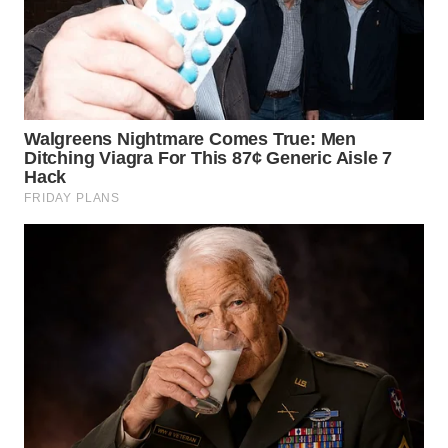
WN
SULUT
WN
MALUKU
WN
MALUT
WN
DAIRI
WN
DANAU
TOBA
WN