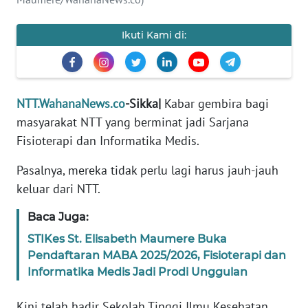
PEDOMAN
MEDIA
SIBER
Ikuti Kami di:
REDAKSI
NTT.WahanaNews.co
-Sikka|
Kabar gembira bagi
KARIR
masyarakat NTT yang berminat jadi Sarjana
Fisioterapi dan Informatika Medis.
DISCLAIMER
Pasalnya, mereka tidak perlu lagi harus jauh-jauh
Wahana
keluar dari NTT.
News
Regional
Baca Juga:
STIKes St. Elisabeth Maumere Buka
WN
SUMUT
Pendaftaran MABA 2025/2026, Fisioterapi dan
Informatika Medis Jadi Prodi Unggulan
WN
JAKARTA
Kini telah hadir Sekolah Tinggi Ilmu Kesehatan