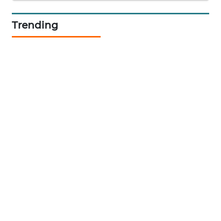
LKKI
Trending
KOPEKLIN
PORTAL
KONSUMEN
FORWAMKI
ALPERKLINAS
FORJASIDA
TAMBANG
NEWS
SITUNGIR