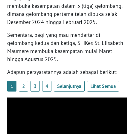
BARAT
membuka kesempatan dalam 3 (tiga) gelombang,
dimana gelombang pertama telah dibuka sejak
WN
Desember 2024 hingga Februari 2025.
RIAU
Sementara, bagi yang mau mendaftar di
WN
gelombang kedua dan ketiga, STIKes St. Elisabeth
SERAMBI
Maumere membuka kesempatan mulai Maret
hingga Agustus 2025.
WN
JAMBI
Adapun persyaratannya adalah sebagai berikut:
WN
1
2
3
4
Selanjutnya
Lihat Semua
SULTRA
WN
NTB
WN