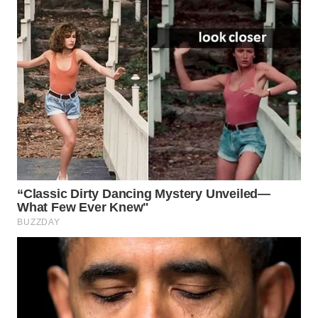
WN
CIREBON
WN
INDRAMAYU
WN
KUNINGAN
WN
MAJALENGKA
WN
SUBANG
WN
SUKABUMI