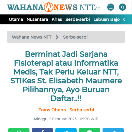
Utama
Nusantara
Khas
Serba-serbi
Labuan Bajo
Opi
WAHANA
Tutup
TV
Wahana News NTT
Serba-serbi
Berminat Jadi Sarjana
UTAMA
Fisioterapi atau Informatika
NUSANTARA
Medis, Tak Perlu Keluar NTT,
STIKes St. Elisabeth Maumere
KHAS
Pilihannya, Ayo Buruan
Daftar..!!
SERBA-
SERBI
Frans Dhena - Serba-serbi
Minggu, 2 Februari 2025 - 09:20 WIB
LABUAN