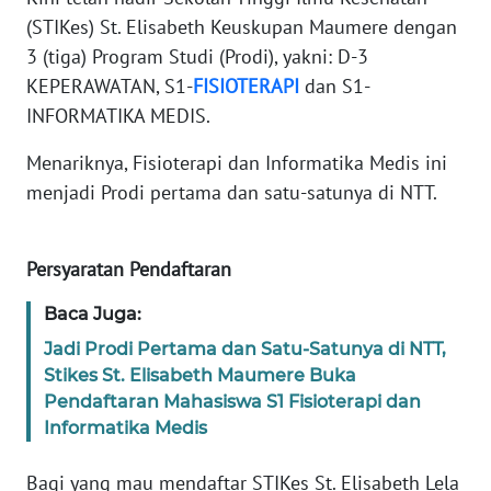
(STIKes) St. Elisabeth Keuskupan Maumere dengan
WN
3 (tiga) Program Studi (Prodi), yakni: D-3
JABAR
KEPERAWATAN, S1-
FISIOTERAPI
dan S1-
INFORMATIKA MEDIS.
WN
BANTEN
Menariknya, Fisioterapi dan Informatika Medis ini
menjadi Prodi pertama dan satu-satunya di NTT.
WN
NTT
Persyaratan Pendaftaran
WN
Baca Juga:
KEPRI
Jadi Prodi Pertama dan Satu-Satunya di NTT,
Stikes St. Elisabeth Maumere Buka
WN
PAPUA
Pendaftaran Mahasiswa S1 Fisioterapi dan
Informatika Medis
WN
Bagi yang mau mendaftar STIKes St. Elisabeth Lela
PAPUA