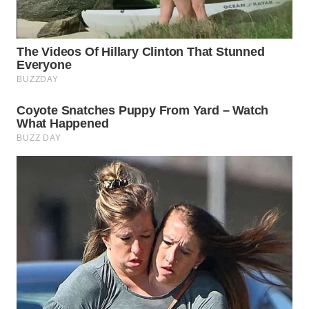
MADURA
WN
SURABAYA
WN
NATUNA
WN
BINTAN
WN
MANDALIKA
WN
LIKUPANG
WN