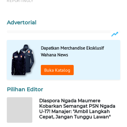
INFRASTRUKTUR
WAHANA
Advertorial
KONSUMEN
WAHANA
LISTRIK
Dapatkan Merchandise Eksklusif
Wahana News
WAHANA
TRAVEL
Buka Katalog
WAHANA
TV
Pilihan Editor
Diaspora Ngada Maumere
WAHANANEWS
Kobarkan Semangat PSN Ngada
ID
U-17! Manajer: "Ambil Langkah
Cepat, Jangan Tunggu Lawan"
WAHANANEWS