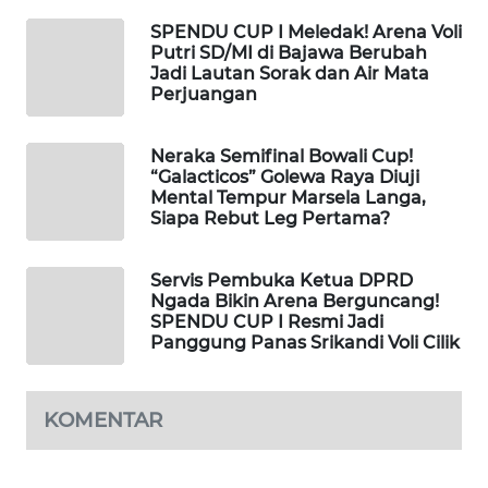
SPENDU CUP I Meledak! Arena Voli
Putri SD/MI di Bajawa Berubah
WAHANA
Jadi Lautan Sorak dan Air Mata
HEALTH
Perjuangan
WAHANA
Neraka Semifinal Bowali Cup!
DESA
“Galacticos” Golewa Raya Diuji
WISATA
Mental Tempur Marsela Langa,
Siapa Rebut Leg Pertama?
LAPAK
WAHANA
Servis Pembuka Ketua DPRD
Ngada Bikin Arena Berguncang!
Wahana
SPENDU CUP I Resmi Jadi
Network
Panggung Panas Srikandi Voli Cilik
KONSUMEN
KOMENTAR
LISTRIK
MASYARAKAT