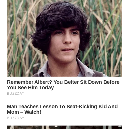
WN
PADANG
LAWAS
WN
SUMEDANG
WN
CIANJUR
WN
KEPULAUAN
SERIBU
WN
TANGERANG
WN
BINJAI