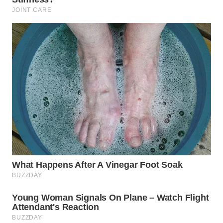
WN
LABUHANBATU
WN
TAPANULI
TENGAH
WN DELI
SERDANG
WN
TEBING
TINGGI
WN
PAKPAK
WN