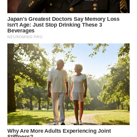
NIAS
WN
LANGKAT
WN
TAPANULI
SELATAN
WN
TANJUNG
LESUNG
WN
KARO
WN
SIMALUNGUN