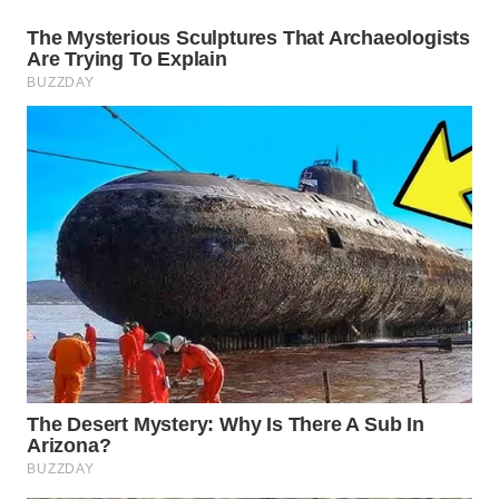
KARAWANG
WN
BEKASI
WN
BOGOR
WN
DEPOK
WN
TAPANULI
UTARA
WN
SAMOSIR