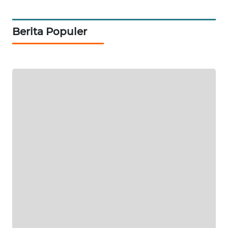
KELISTRIKAN
Berita Populer
WALINKI
ID
MAWAKA
ID
MARTABAT
NET
PLN
WATCH
MKLI
LPKKI