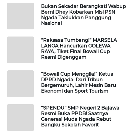
CO ID
Bukan Sekadar Berangkat! Wabup
Berni Dhey Kobarkan Misi PSN
WAHANANEWS
Ngada Taklukkan Panggung
NET
Nasional
WAHANA
“Raksasa Tumbang!” MARSELA
SPORT
LANGA Hancurkan GOLEWA
RAYA, Tiket Final Bowali Cup
Resmi Digenggam
WAHANA
UMKM
“Bowali Cup Menggila!” Ketua
DPRD Ngada: Dari Tribun
WAHANA
Bergemuruh, Lahir Mesin Baru
SELEB
Ekonomi dan Sport Tourism
WAHANA
“SPENDU” SMP Negeri 2 Bajawa
PERSONA
Resmi Buka PPDB! Saatnya
Generasi Muda Ngada Rebut
Bangku Sekolah Favorit
WAHANA
OTOMOTIF