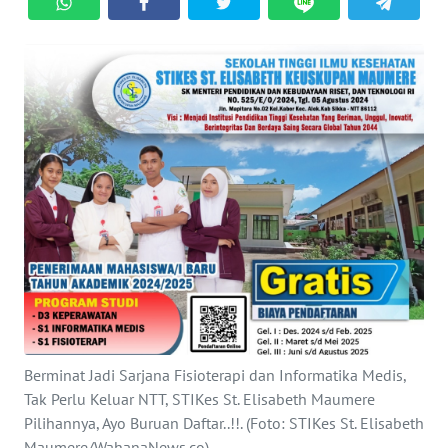
BAJO
OPINI
Informasi
INDEKS
BERITA
KONTAK
KAMI
INFO
IKLAN
Berminat Jadi Sarjana Fisioterapi dan Informatika Medis,
TENTANG
Tak Perlu Keluar NTT, STIKes St. Elisabeth Maumere
KAMI
Pilihannya, Ayo Buruan Daftar..!!. (Foto: STIKes St. Elisabeth
Maumere/WahanaNews.co)