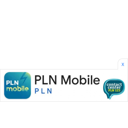
PERAPKI
NEWS
SONYA
ASA
NEWS
X