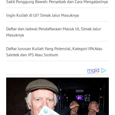
Sakit Punggung Bawah: Penyebab dan Cara Mengatasinya
WN
Ingin Kuliah di UI? Simak Jalur Masuknya
KALTENG
Daftar dan Jadwal Pendaftaraan Masuk UI, Simak Jalur
WN
Masuknya
KALTARA
Daftar Jurusan Kuliah Yang Potensial, Kategori IPA Atau
WN
Saintek dan IPS Atau Soshum
KALSEL
WN
KALTIM
WN
SULSEL
WN
GORONTALO