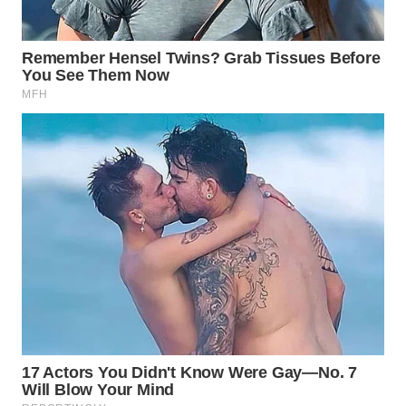
LABUANBAJO
WN
BORNEO
Wahana
Media
Group
WAHANA
NEWS
WAHANA
TANI
WAHANA
ADVOKAT
WAHANA