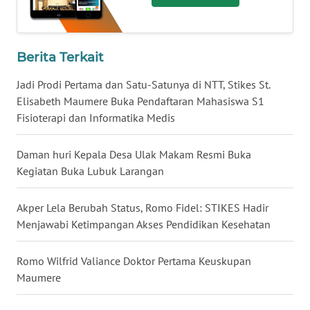
LAMPUNG
WN
JATENG
Berita Terkait
Jadi Prodi Pertama dan Satu-Satunya di NTT, Stikes St.
WN
Elisabeth Maumere Buka Pendaftaran Mahasiswa S1
NUSANTARA
Fisioterapi dan Informatika Medis
WN
Daman huri Kepala Desa Ulak Makam Resmi Buka
JOGJA
Kegiatan Buka Lubuk Larangan
WN
Akper Lela Berubah Status, Romo Fidel: STIKES Hadir
JATIM
Menjawabi Ketimpangan Akses Pendidikan Kesehatan
WN
BALI
Romo Wilfrid Valiance Doktor Pertama Keuskupan
Maumere
WN
KALBAR