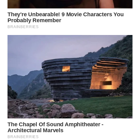
WN
LABUHANBATU
WN
TAPANULI
TENGAH
WN DELI
SERDANG
WN
TEBING
TINGGI
WN
PAKPAK
WN