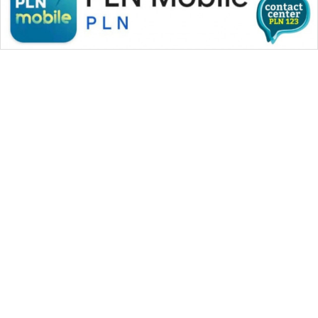
WAHANA MEDIA GROUP
|
|
|
WAHANA NEWS co
WAHANA TANI
WAHANA ADVOKAT
|
|
WAHANA INFRASTRUKTUR
WAHANA KONSUMEN
|
|
|
WAHANA LISTRIK
WAHANA TRAVEL
WAHANA TV
|
|
|
WAHANANEWS id
WAHANANEWS CO ID
WAHANANEWS NET
|
|
|
WAHANA SPORT ID
Wahana UMKM
Wahana Seleb