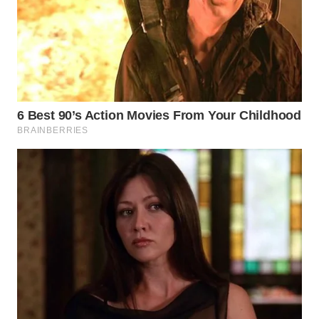
NIAS
WN
LANGKAT
WN
TAPANULI
SELATAN
WN
TANJUNG
LESUNG
WN
KARO
WN
SIMALUNGUN