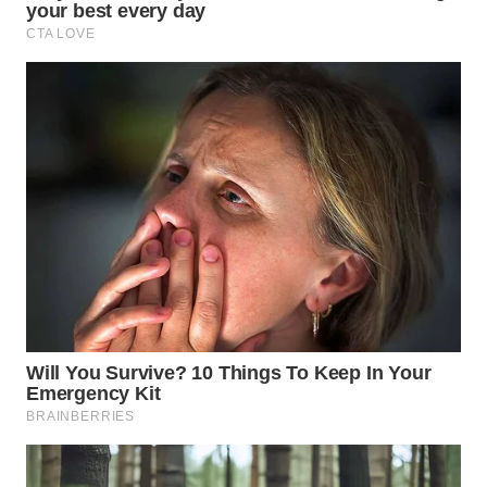
MADURA
WN
SURABAYA
WN
NATUNA
WN
BINTAN
WN
MANDALIKA
WN
LIKUPANG
WN