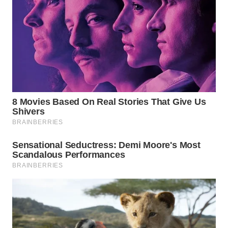
WN
PADANG
LAWAS
WN
SUMEDANG
WN
CIANJUR
WN
KEPULAUAN
SERIBU
WN
TANGERANG
WN
BINJAI