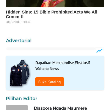
CO ID
WAHANANEWS
NET
WAHANA
SPORT
Advertorial
WAHANA
UMKM
Dapatkan Merchandise Eksklusif
Wahana News
WAHANA
SELEB
Buka Katalog
WAHANA
PERSONA
Pilihan Editor
WAHANA
Diaspora Ngada Maumere
OTOMOTIF