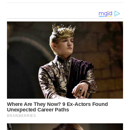
WN
KALTENG
WN
KALTARA
WN
KALSEL
WN
KALTIM
WN
SULSEL
WN
GORONTALO