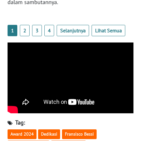
dalam sambutannya.
BARAT
WN
RIAU
1
2
3
4
Selanjutnya
Lihat Semua
WN
SERAMBI
WN
JAMBI
WN
SULTRA
WN
NTB
Tag:
Award 2024
Dedikasi
Fransisco Bessi
WN