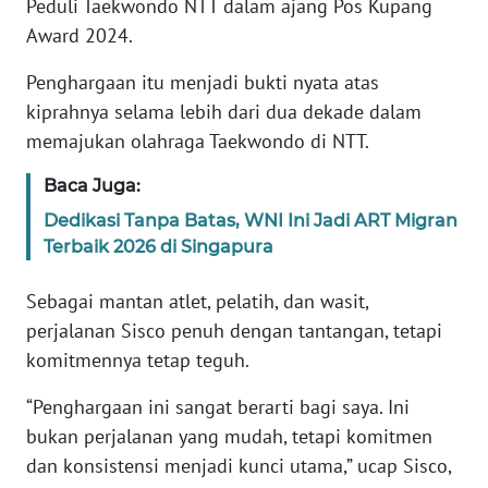
Peduli Taekwondo NTT dalam ajang Pos Kupang
Award 2024.
WN
JABAR
Penghargaan itu menjadi bukti nyata atas
kiprahnya selama lebih dari dua dekade dalam
WN
memajukan olahraga Taekwondo di NTT.
BANTEN
Baca Juga:
WN
Dedikasi Tanpa Batas, WNI Ini Jadi ART Migran
NTT
Terbaik 2026 di Singapura
WN
Sebagai mantan atlet, pelatih, dan wasit,
KEPRI
perjalanan Sisco penuh dengan tantangan, tetapi
komitmennya tetap teguh.
WN
PAPUA
“Penghargaan ini sangat berarti bagi saya. Ini
bukan perjalanan yang mudah, tetapi komitmen
WN
dan konsistensi menjadi kunci utama,” ucap Sisco,
PAPUA