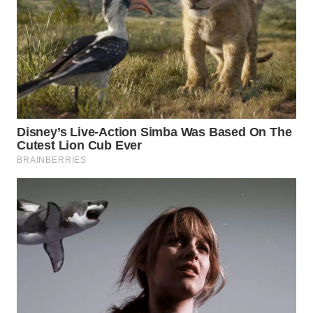
WN
CIREBON
WN
INDRAMAYU
WN
KUNINGAN
WN
MAJALENGKA
WN
SUBANG
WN
SUKABUMI