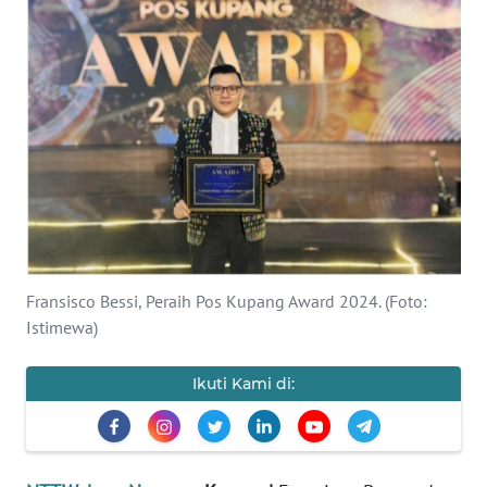
BAJO
OPINI
Informasi
INDEKS
BERITA
KONTAK
KAMI
Fransisco Bessi, Peraih Pos Kupang Award 2024. (Foto:
Istimewa)
INFO
IKLAN
Ikuti Kami di:
TENTANG
KAMI