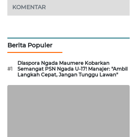
LKKI
KOMENTAR
KOPEKLIN
PORTAL
Berita Populer
KONSUMEN
FORWAMKI
Diaspora Ngada Maumere Kobarkan
#1
Semangat PSN Ngada U-17! Manajer: "Ambil
Langkah Cepat, Jangan Tunggu Lawan"
ALPERKLINAS
FORJASIDA
TAMBANG
NEWS
SITUNGIR