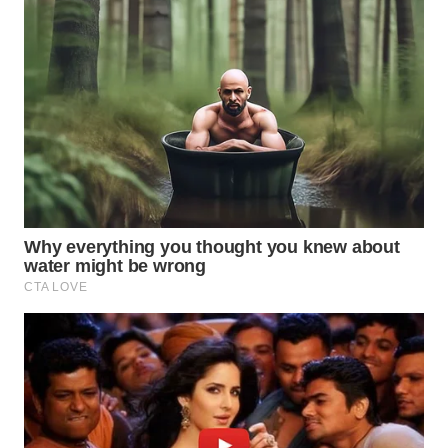
LABUANBAJO
WN
BORNEO
Wahana
Media
Group
WAHANA
NEWS
WAHANA
TANI
WAHANA
ADVOKAT
WAHANA