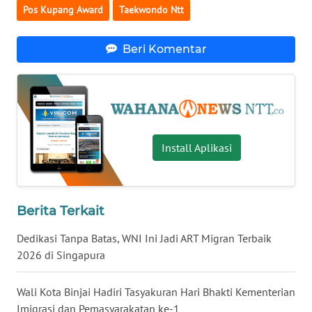
SULTENG
Pos Kupang Award
Taekwondo Ntt
WN
Beri Komentar
SULBAR
WN
BABEL
WN
Install Aplikasi
SUMBAR
WN
Berita Terkait
SUMSEL
Dedikasi Tanpa Batas, WNI Ini Jadi ART Migran Terbaik
WN
2026 di Singapura
BENGKULU
Wali Kota Binjai Hadiri Tasyakuran Hari Bhakti Kementerian
WN
Imigrasi dan Pemasyarakatan ke-1