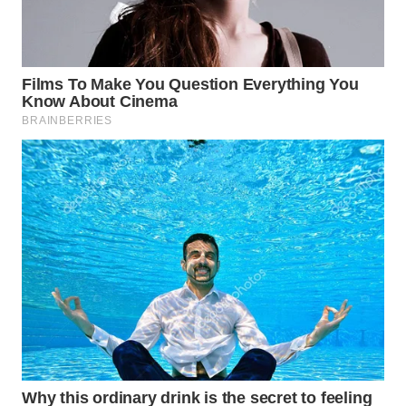
WN
PURWAKARTA
WN
PRIANGAN
TIMUR
WN
SEMARANG
WN
SOLO
WN
BOROBUDUR
WN