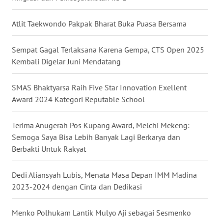
LAMPUNG
Atlit Taekwondo Pakpak Bharat Buka Puasa Bersama
WN
JATENG
Sempat Gagal Terlaksana Karena Gempa, CTS Open 2025
Kembali Digelar Juni Mendatang
WN
NUSANTARA
SMAS Bhaktyarsa Raih Five Star Innovation Exellent
Award 2024 Kategori Reputable School
WN
JOGJA
Terima Anugerah Pos Kupang Award, Melchi Mekeng:
Semoga Saya Bisa Lebih Banyak Lagi Berkarya dan
WN
JATIM
Berbakti Untuk Rakyat
WN
Dedi Aliansyah Lubis, Menata Masa Depan IMM Madina
BALI
2023-2024 dengan Cinta dan Dedikasi
WN
Menko Polhukam Lantik Mulyo Aji sebagai Sesmenko
KALBAR