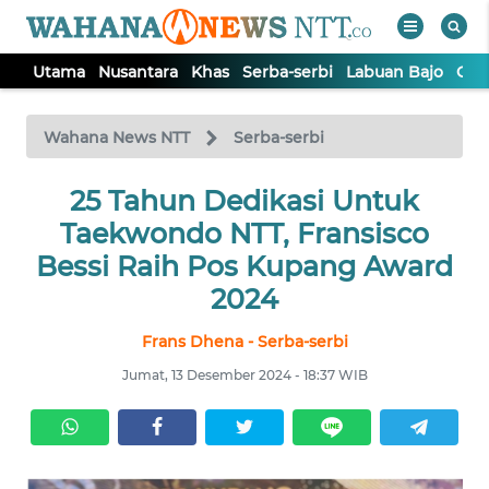
Utama
Nusantara
Khas
Serba-serbi
Labuan Bajo
Opi
WAHANA
Tutup
TV
Wahana News NTT
Serba-serbi
25 Tahun Dedikasi Untuk
UTAMA
Taekwondo NTT, Fransisco
NUSANTARA
Bessi Raih Pos Kupang Award
2024
KHAS
Frans Dhena - Serba-serbi
Jumat, 13 Desember 2024 - 18:37 WIB
SERBA-
SERBI
LABUAN