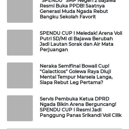
“SPENDU” SMP Negeri 2 Bajawa
KELISTRIKAN
Resmi Buka PPDB! Saatnya
Generasi Muda Ngada Rebut
Bangku Sekolah Favorit
WALINKI
ID
SPENDU CUP I Meledak! Arena Voli
Putri SD/MI di Bajawa Berubah
MAWAKA
Jadi Lautan Sorak dan Air Mata
ID
Perjuangan
MARTABAT
Neraka Semifinal Bowali Cup!
NET
“Galacticos” Golewa Raya Diuji
Mental Tempur Marsela Langa,
Siapa Rebut Leg Pertama?
PLN
WATCH
Servis Pembuka Ketua DPRD
MKLI
Ngada Bikin Arena Berguncang!
SPENDU CUP I Resmi Jadi
Panggung Panas Srikandi Voli Cilik
LPKKI