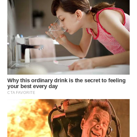
WN
SULUT
WN
MALUKU
WN
MALUT
WN
DAIRI
WN
DANAU
TOBA
WN