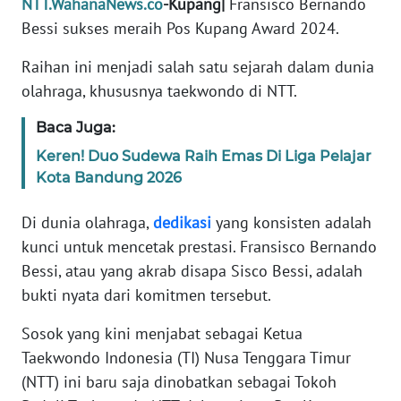
NTT.WahanaNews.co
-Kupang|
Fransisco Bernando
PEDOMAN
MEDIA
Bessi sukses meraih Pos Kupang Award 2024.
SIBER
Raihan ini menjadi salah satu sejarah dalam dunia
olahraga, khususnya taekwondo di NTT.
REDAKSI
Baca Juga:
KARIR
Keren! Duo Sudewa Raih Emas Di Liga Pelajar
Kota Bandung 2026
DISCLAIMER
Di dunia olahraga,
dedikasi
yang konsisten adalah
Wahana
kunci untuk mencetak prestasi. Fransisco Bernando
News
Regional
Bessi, atau yang akrab disapa Sisco Bessi, adalah
bukti nyata dari komitmen tersebut.
WN
SUMUT
Sosok yang kini menjabat sebagai Ketua
Taekwondo Indonesia (TI) Nusa Tenggara Timur
WN
(NTT) ini baru saja dinobatkan sebagai Tokoh
JAKARTA