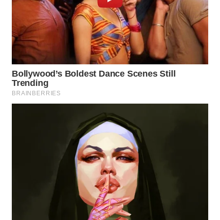
INFRASTRUKTUR
WAHANA
KONSUMEN
WAHANA
LISTRIK
WAHANA
TRAVEL
WAHANA
TV
WAHANANEWS
ID
WAHANANEWS