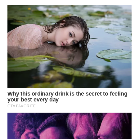
KARAWANG
WN
BEKASI
WN
BOGOR
WN
DEPOK
WN
TAPANULI
UTARA
WN
SAMOSIR