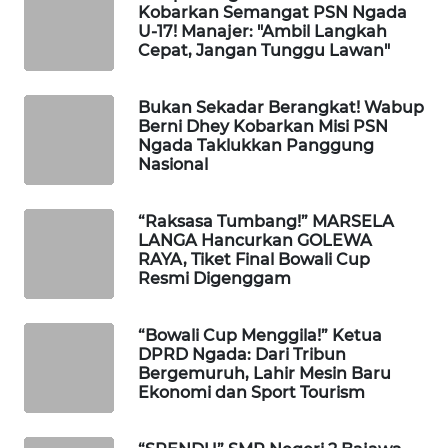
Kobarkan Semangat PSN Ngada
U-17! Manajer: "Ambil Langkah
Cepat, Jangan Tunggu Lawan"
WAHANA
HEALTH
Bukan Sekadar Berangkat! Wabup
Berni Dhey Kobarkan Misi PSN
WAHANA
Ngada Taklukkan Panggung
DESA
Nasional
WISATA
“Raksasa Tumbang!” MARSELA
LAPAK
LANGA Hancurkan GOLEWA
WAHANA
RAYA, Tiket Final Bowali Cup
Resmi Digenggam
Wahana
Network
“Bowali Cup Menggila!” Ketua
DPRD Ngada: Dari Tribun
KONSUMEN
Bergemuruh, Lahir Mesin Baru
LISTRIK
Ekonomi dan Sport Tourism
MASYARAKAT