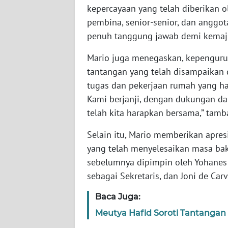
kepercayaan yang telah diberikan 
WN
pembina, senior-senior, dan anggo
RIAU
penuh tanggung jawab demi kemajua
WN
Mario juga menegaskan, kepenguru
SERAMBI
tantangan yang telah disampaikan 
tugas dan pekerjaan rumah yang ha
WN
Kami berjanji, dengan dukungan da
JAMBI
telah kita harapkan bersama,” tamb
WN
Selain itu, Mario memberikan apr
SULTRA
yang telah menyelesaikan masa ba
sebelumnya dipimpin oleh Yohanes V
WN
sebagai Sekretaris, dan Joni de Ca
NTB
Baca Juga:
WN
Meutya Hafid Soroti Tantangan
SULTENG