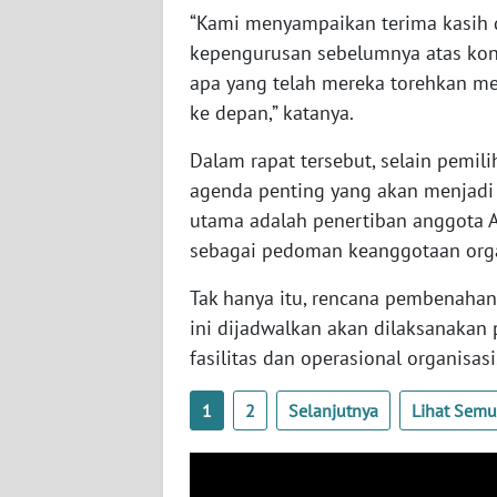
“Kami menyampaikan terima kasih d
WN
kepengurusan sebelumnya atas kont
SULBAR
apa yang telah mereka torehkan me
ke depan,” katanya.
WN
BABEL
Dalam rapat tersebut, selain pemil
agenda penting yang akan menjadi
WN
SUMBAR
utama adalah penertiban anggota 
sebagai pedoman keanggotaan orga
WN
Tak hanya itu, rencana pembenahan 
SUMSEL
ini dijadwalkan akan dilaksanakan
fasilitas dan operasional organisasi
WN
BENGKULU
1
2
Selanjutnya
Lihat Sem
WN
LAMPUNG