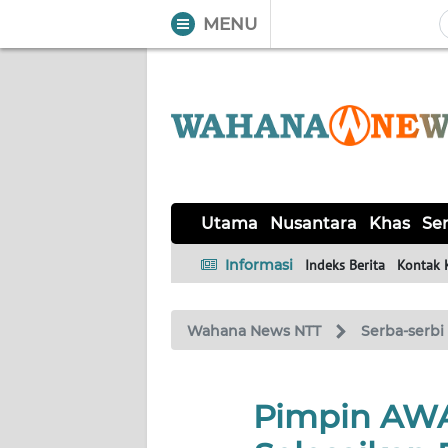
MENU
WAHANA
Tutup
TV
UTAMA
NUSANTARA
Utama
Nusantara
Khas
Ser
KHAS
Informasi
Indeks Berita
Kontak 
SERBA-
Wahana News NTT
Serba-serbi
SERBI
LABUAN
Pimpin AWA
BAJO