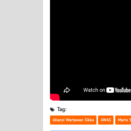
WN
JATENG
WN
NUSANTARA
WN
JOGJA
WN
JATIM
WN
BALI
Tag:
WN
Aliansi Wartawan Sikka
AWAS
Mario 
KALBAR