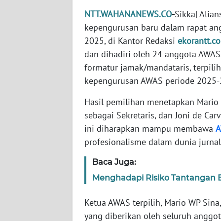
WN
NTT.WAHANANEWS.CO
-
Sikka| Alia
JABAR
kepengurusan baru dalam rapat angg
2025, di Kantor Redaksi
ekorantt.c
WN
dan dihadiri oleh 24 anggota AWA
BANTEN
formatur jamak/mandataris, terpili
kepengurusan AWAS periode 2025-
WN
NTT
Hasil pemilihan menetapkan Mario
sebagai Sekretaris, dan Joni de Ca
WN
KEPRI
ini diharapkan mampu membawa
profesionalisme dalam dunia jurnal
WN
Baca Juga:
PAPUA
Menghadapi Risiko Tantangan B
WN
PAPUA
Ketua AWAS terpilih, Mario WP Sina
BARAT
yang diberikan oleh seluruh anggo