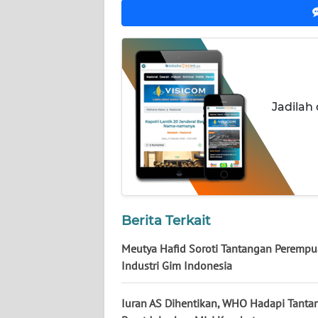
WN
KALTENG
WN
KALTARA
Jadilah
WN
KALSEL
WN
KALTIM
Berita Terkait
WN
SULSEL
Meutya Hafid Soroti Tantangan Perempu
Industri Gim Indonesia
WN
GORONTALO
Iuran AS Dihentikan, WHO Hadapi Tanta