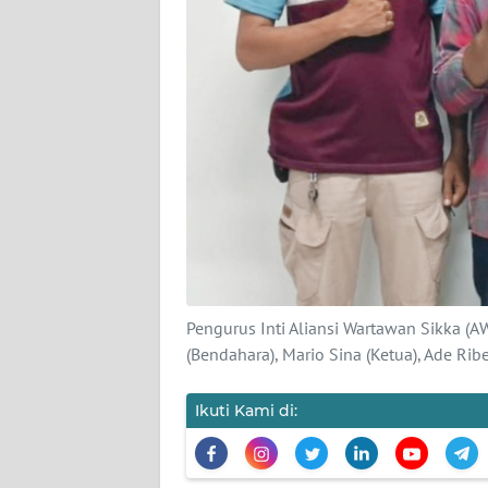
SIBER
REDAKSI
KARIR
DISCLAIMER
Wahana
News
Regional
Pengurus Inti Aliansi Wartawan Sikka (AW
WN
(Bendahara), Mario Sina (Ketua), Ade Ribe
SUMUT
Ikuti Kami di:
WN
JAKARTA