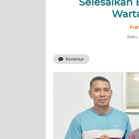
Selesaikan
OPINI
Wart
Informasi
Fran
Rabu, 
INDEKS
BERITA
Komentar
KONTAK
KAMI
INFO
IKLAN
TENTANG
KAMI
PEDOMAN
MEDIA