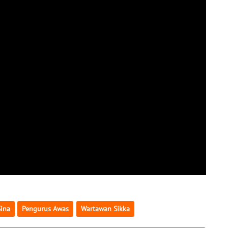
Sina
Pengurus Awas
Wartawan Sikka