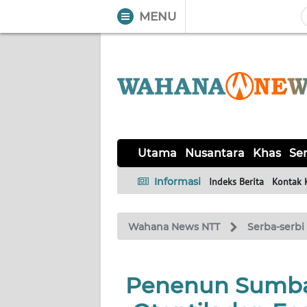
MENU
WAHANA
Tutup
TV
UTAMA
NUSANTARA
Utama
Nusantara
Khas
Ser
KHAS
Informasi
Indeks Berita
Kontak 
SERBA-
Wahana News NTT
Serba-serbi
SERBI
LABUAN
Penenun Sumba 
BAJO