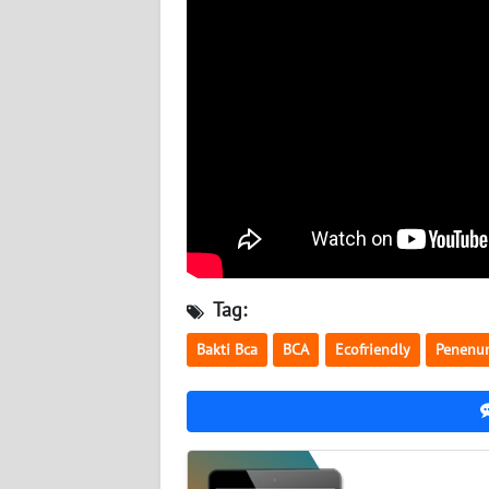
WN
KALTENG
WN
KALTARA
WN
KALSEL
WN
KALTIM
Tag:
WN
Bakti Bca
BCA
Ecofriendly
Penenu
SULSEL
WN
GORONTALO