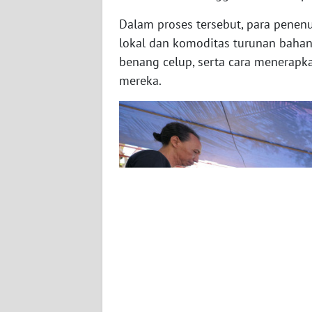
WN
Dalam proses tersebut, para pene
RIAU
lokal dan komoditas turunan bahan
benang celup, serta cara menerapk
WN
mereka.
SERAMBI
WN
JAMBI
WN
SULTRA
WN
NTB
WN
SULTENG