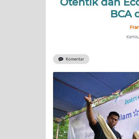
Otentik dan Ec
OPINI
BCA 
Informasi
Fran
Kamis,
INDEKS
BERITA
Komentar
KONTAK
KAMI
INFO
IKLAN
TENTANG
KAMI
PEDOMAN
MEDIA