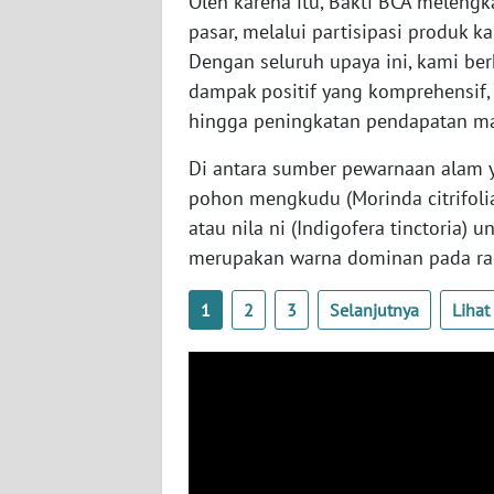
Oleh karena itu, Bakti BCA meleng
WN
pasar, melalui partisipasi produk k
JATENG
Dengan seluruh upaya ini, kami be
dampak positif yang komprehensif,
WN
hingga peningkatan pendapatan ma
NUSANTARA
Di antara sumber pewarnaan alam 
WN
pohon mengkudu (Morinda citrifoli
JOGJA
atau nila ni (Indigofera tinctoria)
merupakan warna dominan pada ra
WN
JATIM
1
2
3
Selanjutnya
Liha
WN
BALI
WN
KALBAR