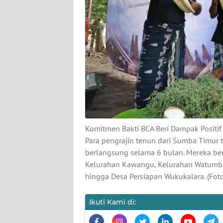
SIBER
REDAKSI
KARIR
DISCLAIMER
Wahana
News
Komitmen Bakti BCA Beri Dampak Positif
Regional
Para pengrajin tenun dari Sumba Timur 
berlangsung selama 6 bulan. Mereka bera
WN
Kelurahan Kawangu, Kelurahan Watumbak
SUMUT
hingga Desa Persiapan Wukukalara. (Foto
WN
Ikuti Kami di:
JAKARTA