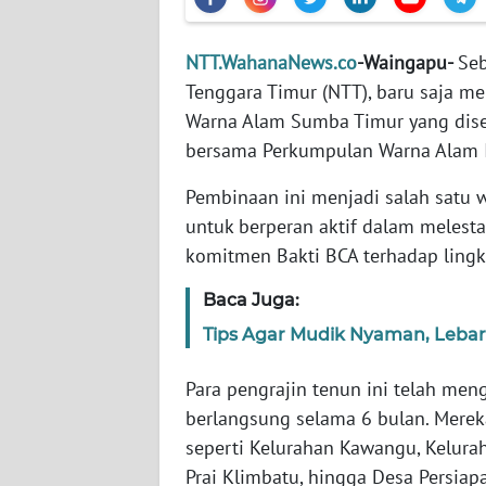
WN
JABAR
NTT.WahanaNews.co
-Waingapu-
Seb
Tenggara Timur (NTT), baru saja m
WN
BANTEN
Warna Alam Sumba Timur yang disel
bersama Perkumpulan Warna Alam 
WN
Pembinaan ini menjadi salah satu 
NTT
untuk berperan aktif dalam melest
komitmen Bakti BCA terhadap lingk
WN
KEPRI
Baca Juga:
Tips Agar Mudik Nyaman, Leba
WN
PAPUA
Para pengrajin tenun ini telah men
berlangsung selama 6 bulan. Mereka
WN
PAPUA
seperti Kelurahan Kawangu, Kelur
BARAT
Prai Klimbatu, hingga Desa Persiap