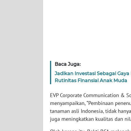
WN
SULBAR
WN
BABEL
WN
SUMBAR
Baca Juga:
WN
Jadikan Investasi Sebagai Gaya
SUMSEL
Rutinitas Finansial Anak Muda
EVP Corporate Communication & Soc
WN
BENGKULU
menyampaikan, “Pembinaan penenu
tanaman asli Indonesia, tidak hanya
WN
juga meningkatkan kualitas dan nil
LAMPUNG