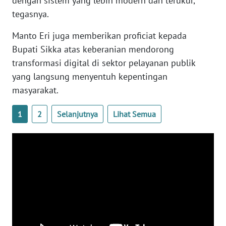
dengan sistem yang lebih modern dan terukur,”
SULTENG
tegasnya.
WN
Manto Eri juga memberikan proficiat kepada
SULBAR
Bupati Sikka atas keberanian mendorong
transformasi digital di sektor pelayanan publik
WN
yang langsung menyentuh kepentingan
BABEL
masyarakat.
WN
1
2
Selanjutnya
Lihat Semua
SUMBAR
WN
SUMSEL
WN
BENGKULU
WN