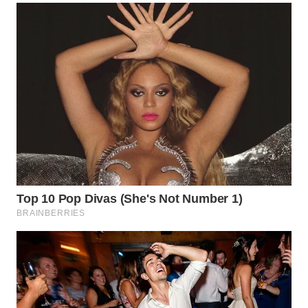
MADURA
WN
SURABAYA
WN
NATUNA
WN
BINTAN
WN
MANDALIKA
WN
LIKUPANG
WN