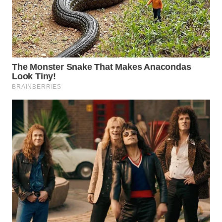
WN
CIREBON
WN
INDRAMAYU
WN
KUNINGAN
WN
MAJALENGKA
WN
SUBANG
WN
SUKABUMI