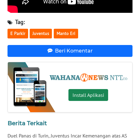
LAMPUNG
WN
Tag:
JATENG
E Parkir
Juventus
Manto Eri
WN
NUSANTARA
Beri Komentar
WN
JOGJA
WN
JATIM
Install Aplikasi
WN
BALI
Berita Terkait
WN
Duel Panas di Turin, Juventus Incar Kemenangan atas AS
KALBAR