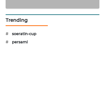
KRT
NEWS
Trending
KARING
NEWS
#
soeratin-cup
#
persami
JURNAL
MARITIM
HUMBANG
NEWS
GARONGGANG
NEWS
FISUELRI
ID