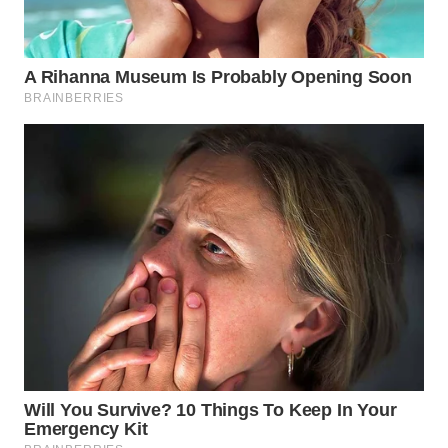
INFRASTRUKTUR
WAHANA
KONSUMEN
WAHANA
LISTRIK
WAHANA
TRAVEL
WAHANA
TV
WAHANANEWS
ID
WAHANANEWS