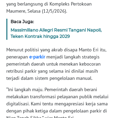
yang berlangsung di Kompleks Pertokoan
Maumere, Selasa (12/5/2026).
WN
JABAR
Baca Juga:
Massimiliano Allegri Resmi Tangani Napoli,
WN
Teken Kontrak hingga 2029
BANTEN
Menurut politisi yang akrab disapa Manto Eri itu,
WN
penerapan
e-parkir
menjadi langkah strategis
NTT
pemerintah daerah untuk menekan kebocoran
retribusi parkir yang selama ini dinilai masih
WN
KEPRI
terjadi dalam sistem pengelolaan manual.
“Ini langkah maju. Pemerintah daerah berani
WN
melakukan transformasi pelayanan publik melalui
PAPUA
digitalisasi. Kami tentu mengapresiasi kerja sama
WN
dengan pihak ketiga dalam pengelolaan parkir di
PAPUA
Nian Tanah Sikka,” ujar Manto Eri.