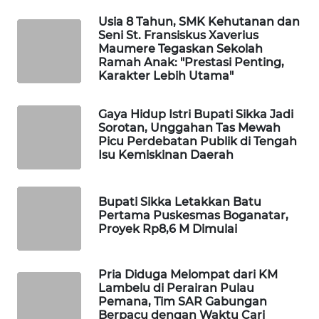
KELISTRIKAN
Usia 8 Tahun, SMK Kehutanan dan
Seni St. Fransiskus Xaverius
WALINKI
Maumere Tegaskan Sekolah
ID
Ramah Anak: "Prestasi Penting,
Karakter Lebih Utama"
MAWAKA
Gaya Hidup Istri Bupati Sikka Jadi
ID
Sorotan, Unggahan Tas Mewah
Picu Perdebatan Publik di Tengah
MARTABAT
Isu Kemiskinan Daerah
NET
Bupati Sikka Letakkan Batu
PLN
Pertama Puskesmas Boganatar,
WATCH
Proyek Rp8,6 M Dimulai
MKLI
Pria Diduga Melompat dari KM
Lambelu di Perairan Pulau
LPKKI
Pemana, Tim SAR Gabungan
Berpacu dengan Waktu Cari