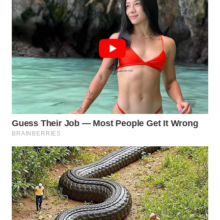
WN
PADANG
LAWAS
WN
SUMEDANG
WN
CIANJUR
WN
KEPULAUAN
SERIBU
WN
TANGERANG
WN
BINJAI