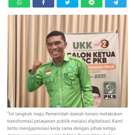
BAJO
OPINI
Informasi
INDEKS
BERITA
KONTAK
KAMI
INFO
IKLAN
“Ini langkah maju. Pemerintah daerah berani melakukan
TENTANG
KAMI
transformasi pelayanan publik melalui digitalisasi. Kami
tentu mengapresiasi kerja sama dengan pihak ketiga