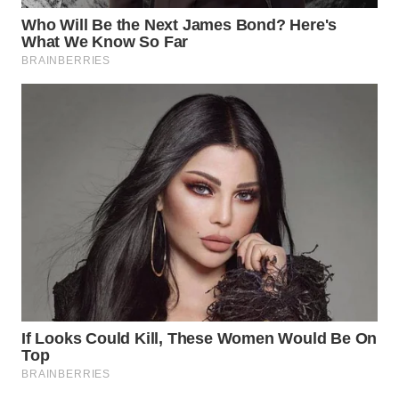
NIAS
WN
LANGKAT
WN
TAPANULI
SELATAN
WN
TANJUNG
LESUNG
WN
KARO
WN
SIMALUNGUN