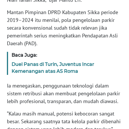
BARAT
Mantan Pimpinan DPRD Kabupaten Sikka periode
WN
2019–2024 itu menilai, pola pengelolaan parkir
RIAU
secara konvensional sudah tidak relevan jika
pemerintah serius meningkatkan Pendapatan Asli
WN
Daerah (PAD).
SERAMBI
Baca Juga:
WN
Duel Panas di Turin, Juventus Incar
JAMBI
Kemenangan atas AS Roma
WN
Ia menegaskan, penggunaan teknologi dalam
SULTRA
sistem retribusi akan membuat pengelolaan parkir
lebih profesional, transparan, dan mudah diawasi.
WN
NTB
“Kalau masih manual, potensi kebocoran sangat
besar. Sekarang saatnya tata kelola parkir dibenahi
WN