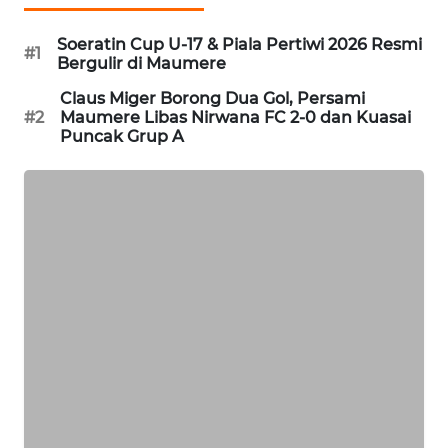
NEWS
Soeratin Cup U-17 & Piala Pertiwi 2026 Resmi
#1
SIDIKALANG
Bergulir di Maumere
NEWS
Claus Miger Borong Dua Gol, Persami
#2
Maumere Libas Nirwana FC 2-0 dan Kuasai
SIBARAGAS
Puncak Grup A
NEWS
METRO
SIANTAR
NEWS
METRO
MEDAN
NEWS
METRO
JAKARTA
NEWS