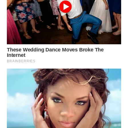
LABUANBAJO
WN
BORNEO
Wahana
Media
Group
WAHANA
NEWS
WAHANA
TANI
WAHANA
ADVOKAT
WAHANA