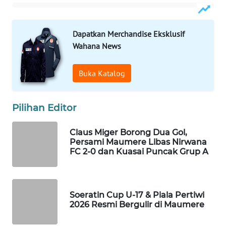
WAHANA
Dapatkan Merchandise Eksklusif
HEALTH
Wahana News
WAHANA
Buka Katalog
DESA
WISATA
Pilihan Editor
LAPAK
WAHANA
Claus Miger Borong Dua Gol,
Persami Maumere Libas Nirwana
Wahana
FC 2-0 dan Kuasai Puncak Grup A
Network
KONSUMEN
Soeratin Cup U-17 & Piala Pertiwi
LISTRIK
2026 Resmi Bergulir di Maumere
MASYARAKAT