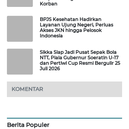
Korban
LKKI
BPJS Kesehatan Hadirkan
KOPEKLIN
Layanan Ujung Negeri, Perluas
Akses JKN hingga Pelosok
Indonesia
PORTAL
KONSUMEN
Sikka Siap Jadi Pusat Sepak Bola
FORWAMKI
NTT, Piala Gubernur Soeratin U-17
dan Pertiwi Cup Resmi Bergulir 25
Juli 2026
ALPERKLINAS
FORJASIDA
KOMENTAR
TAMBANG
NEWS
Berita Populer
SITUNGIR