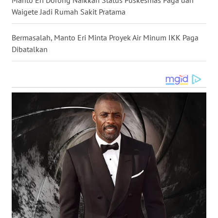
Manto Eri Dorong Naikkan Status Puskesmas Paga dan
Waigete Jadi Rumah Sakit Pratama
WN
SULUT
Bermasalah, Manto Eri Minta Proyek Air Minum IKK Paga
Dibatalkan
WN
MALUKU
WN
MALUT
WN
DAIRI
WN
DANAU
TOBA
WN