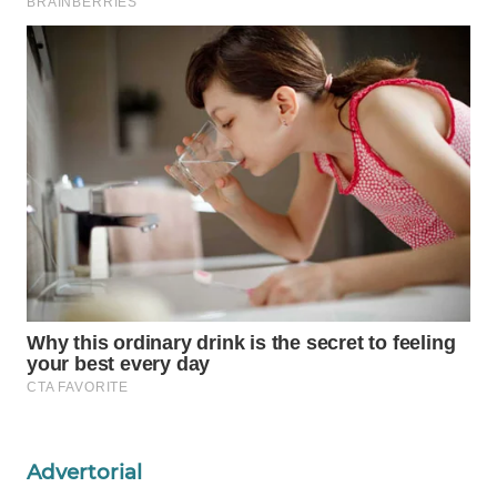
CO ID
WAHANANEWS
NET
WAHANA
SPORT
WAHANA
UMKM
WAHANA
SELEB
WAHANA
PERSONA
Advertorial
WAHANA
OTOMOTIF