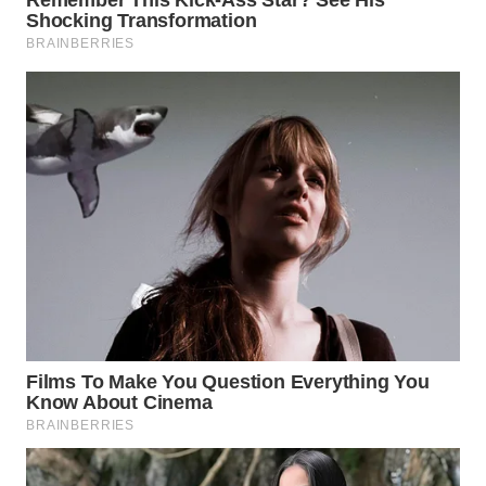
KARAWANG
WN
BEKASI
WN
BOGOR
WN
DEPOK
WN
TAPANULI
UTARA
WN
SAMOSIR