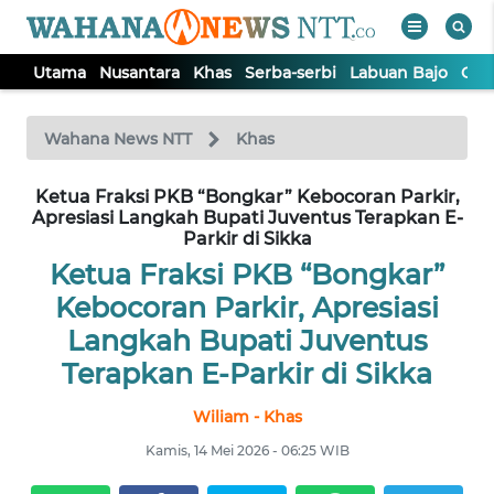
Utama
Nusantara
Khas
Serba-serbi
Labuan Bajo
Opi
WAHANA
Tutup
TV
Wahana News NTT
Khas
Ketua Fraksi PKB “Bongkar” Kebocoran Parkir,
UTAMA
Apresiasi Langkah Bupati Juventus Terapkan E-
Parkir di Sikka
NUSANTARA
Ketua Fraksi PKB “Bongkar”
Kebocoran Parkir, Apresiasi
KHAS
Langkah Bupati Juventus
Terapkan E-Parkir di Sikka
SERBA-
SERBI
Wiliam - Khas
Kamis, 14 Mei 2026 - 06:25 WIB
LABUAN