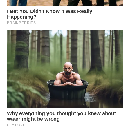
WN
PURWAKARTA
WN
PRIANGAN
TIMUR
WN
SEMARANG
WN
SOLO
WN
BOROBUDUR
WN