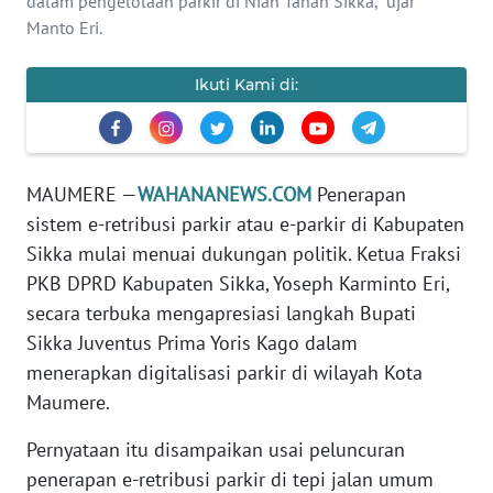
dalam pengelolaan parkir di Nian Tanah Sikka,” ujar
PEDOMAN
Manto Eri.
MEDIA
SIBER
Ikuti Kami di:
REDAKSI
KARIR
MAUMERE —
WAHANANEWS.COM
Penerapan
sistem e-retribusi parkir atau e-parkir di Kabupaten
DISCLAIMER
Sikka mulai menuai dukungan politik. Ketua Fraksi
PKB DPRD Kabupaten Sikka, Yoseph Karminto Eri,
Wahana
News
secara terbuka mengapresiasi langkah Bupati
Regional
Sikka Juventus Prima Yoris Kago dalam
menerapkan digitalisasi parkir di wilayah Kota
WN
Maumere.
SUMUT
Pernyataan itu disampaikan usai peluncuran
WN
penerapan e-retribusi parkir di tepi jalan umum
JAKARTA