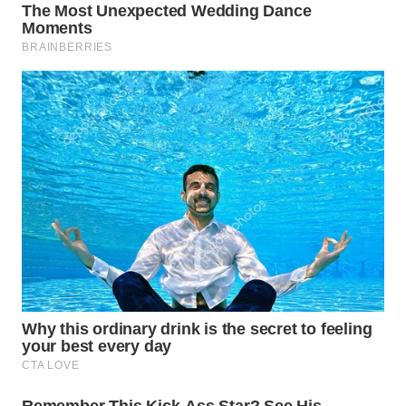
WN
LABUHANBATU
WN
TAPANULI
TENGAH
WN DELI
SERDANG
WN
TEBING
TINGGI
WN
PAKPAK
WN