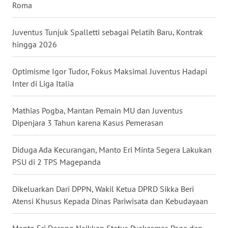
Roma
WN
Juventus Tunjuk Spalletti sebagai Pelatih Baru, Kontrak
KALTENG
hingga 2026
WN
Optimisme Igor Tudor, Fokus Maksimal Juventus Hadapi
KALTARA
Inter di Liga Italia
WN
Mathias Pogba, Mantan Pemain MU dan Juventus
KALSEL
Dipenjara 3 Tahun karena Kasus Pemerasan
WN
Diduga Ada Kecurangan, Manto Eri Minta Segera Lakukan
KALTIM
PSU di 2 TPS Magepanda
WN
SULSEL
Dikeluarkan Dari DPPN, Wakil Ketua DPRD Sikka Beri
Atensi Khusus Kepada Dinas Pariwisata dan Kebudayaan
WN
GORONTALO