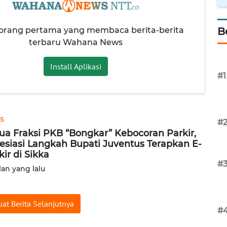
 orang pertama yang membaca berita-berita
B
terbaru Wahana News
Install Aplikasi
#1
s
#
ua Fraksi PKB “Bongkar” Kebocoran Parkir,
esiasi Langkah Bupati Juventus Terapkan E-
kir di Sikka
#
lan yang lalu
at Berita Selanjutnya
#