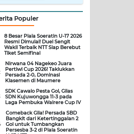
erita Populer
8 Besar Piala Soeratin U-17 2026
Resmi Dimulai! Duel Sengit
Wakil Terbaik NTT Siap Berebut
Tiket Semifinal
Nirwana 04 Nagekeo Juara
Pertiwi Cup 2026! Taklukkan
2
Persada 2-0, Dominasi
Klasemen di Maumere
SDK Cawalo Pesta Gol, Gilas
3
SDN Kujuwongga 11-3 pada
Laga Pembuka Wairere Cup IV
Comeback Gila! Persada SBD
Bangkit dari Ketertinggalan 2
4
Gol untuk Tumbangkan
Persesba 3-2 di Piala Soeratin