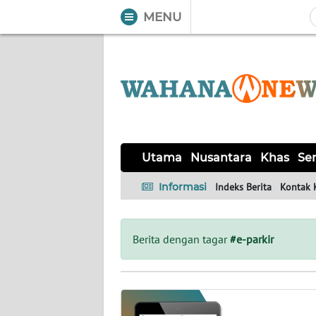
MENU
WAHANA
Tutup
TV
UTAMA
NUSANTARA
Utama
Nusantara
Khas
Ser
KHAS
Informasi
Indeks Berita
Kontak 
SERBA-
SERBI
Berita dengan tagar
#e-parkir
LABUAN
BAJO