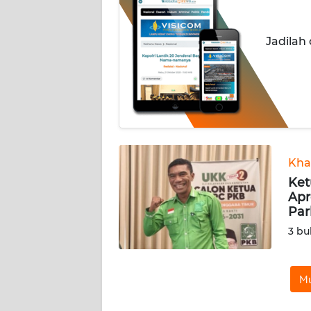
OPINI
Jadilah
Informasi
INDEKS
BERITA
KONTAK
KAMI
Kha
Ket
INFO
Apr
IKLAN
Par
3 bu
TENTANG
KAMI
Mu
PEDOMAN
MEDIA