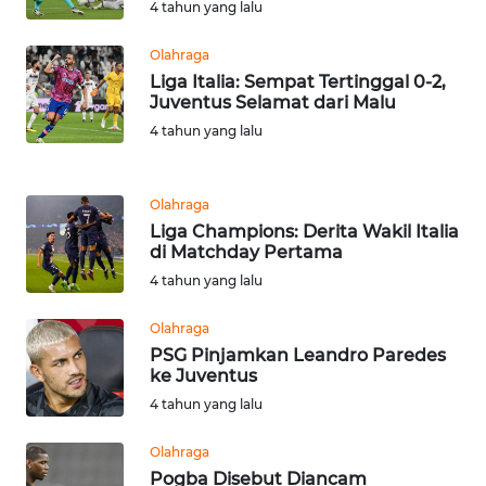
SULTENG
4 tahun yang lalu
Olahraga
WN
Liga Italia: Sempat Tertinggal 0-2,
SULBAR
Juventus Selamat dari Malu
4 tahun yang lalu
WN
BABEL
Olahraga
WN
Liga Champions: Derita Wakil Italia
SUMBAR
di Matchday Pertama
4 tahun yang lalu
WN
SUMSEL
Olahraga
PSG Pinjamkan Leandro Paredes
ke Juventus
WN
4 tahun yang lalu
BENGKULU
Olahraga
WN
Pogba Disebut Diancam