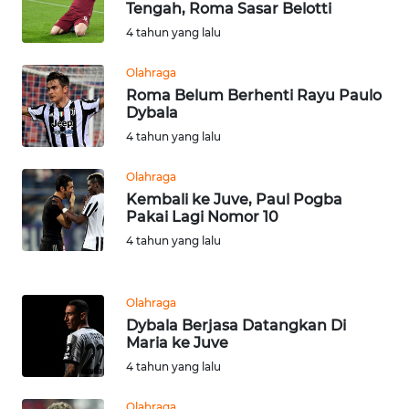
Tengah, Roma Sasar Belotti
NIAS
4 tahun yang lalu
WN
Olahraga
LANGKAT
Roma Belum Berhenti Rayu Paulo
Dybala
WN
4 tahun yang lalu
TAPANULI
SELATAN
Olahraga
Kembali ke Juve, Paul Pogba
WN
Pakai Lagi Nomor 10
TANJUNG
4 tahun yang lalu
LESUNG
WN
Olahraga
KARO
Dybala Berjasa Datangkan Di
Maria ke Juve
4 tahun yang lalu
WN
SIMALUNGUN
Olahraga