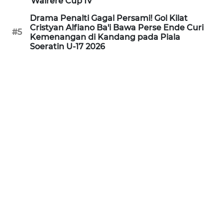
Wairere Cup IV
Drama Penalti Gagal Persami! Gol Kilat
WN
Cristyan Alfiano Ba'i Bawa Perse Ende Curi
#5
CIREBON
Kemenangan di Kandang pada Piala
Soeratin U-17 2026
WN
INDRAMAYU
WN
KUNINGAN
WN
MAJALENGKA
WN
SUBANG
WN
SUKABUMI