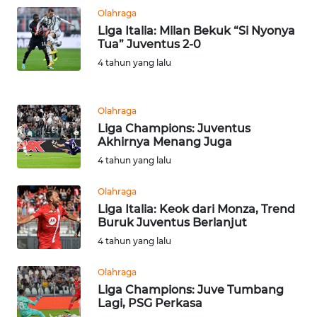
BARAT
Olahraga
Liga Italia: Milan Bekuk “Si Nyonya
Tua” Juventus 2-0
WN
RIAU
4 tahun yang lalu
WN
Olahraga
SERAMBI
Liga Champions: Juventus
Akhirnya Menang Juga
WN
4 tahun yang lalu
JAMBI
Olahraga
WN
Liga Italia: Keok dari Monza, Trend
SULTRA
Buruk Juventus Berlanjut
4 tahun yang lalu
WN
NTB
Olahraga
Liga Champions: Juve Tumbang
Lagi, PSG Perkasa
WN