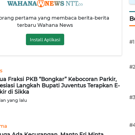
 orang pertama yang membaca berita-berita
B
terbaru Wahana News
Install Aplikasi
#1
#
s
ua Fraksi PKB “Bongkar” Kebocoran Parkir,
esiasi Langkah Bupati Juventus Terapkan E-
kir di Sikka
#
lan yang lalu
#
ama
uga Ada Kecurangan, Manto Eri Minta