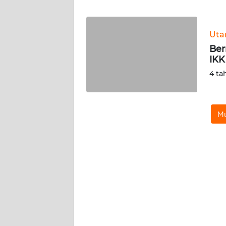
WN
JABAR
Ut
WN
Ber
BANTEN
IKK
4 ta
WN
NTT
Mu
WN
KEPRI
WN
PAPUA
WN
PAPUA
BARAT