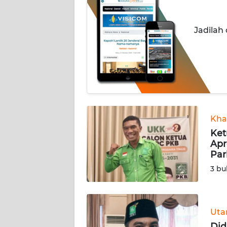
OPINI
Jadilah
Informasi
INDEKS
BERITA
KONTAK
KAMI
Kha
Ket
INFO
Apr
IKLAN
Par
3 bu
TENTANG
KAMI
Ut
PEDOMAN
MEDIA
Did