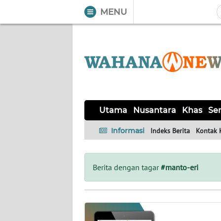
MENU
WAHANA
Tutup
TV
UTAMA
NUSANTARA
Utama
Nusantara
Khas
Ser
KHAS
Informasi
Indeks Berita
Kontak 
SERBA-
SERBI
Berita dengan tagar
#manto-eri
LABUAN
BAJO