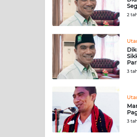
SIBER
Seg
2 ta
REDAKSI
KARIR
Ut
Dik
DISCLAIMER
Sik
Par
Wahana
3 ta
News
Regional
WN
Ut
SUMUT
Man
Pag
WN
3 ta
JAKARTA