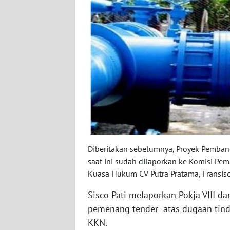
WN
SULBAR
WN
BABEL
WN
SUMBAR
WN
SUMSEL
Diberitakan sebelumnya, Proyek Pembang
saat ini sudah dilaporkan ke Komisi Pe
WN
Kuasa Hukum CV Putra Pratama, Fransisco
BENGKULU
Sisco Pati melaporkan Pokja VIII da
WN
pemenang tender atas dugaan tin
LAMPUNG
KKN.