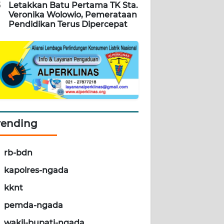
5
Letakkan Batu Pertama TK Sta.
Veronika Wolowio, Pemerataan
Pendidikan Terus Dipercepat
rending
rb-bdn
kapolres-ngada
kknt
pemda-ngada
wakil-bupati-ngada