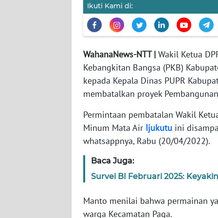
Ikuti Kami di:
WN
JABAR
WN
BANTEN
WahanaNews-NTT |
Wakil Ketua DP
Kebangkitan Bangsa (PKB) Kabupate
WN
kepada Kepala Dinas PUPR Kabupat
NTT
membatalkan proyek Pembangunan A
Permintaan pembatalan Wakil Ketu
WN
KEPRI
Minum Mata Air
Ijukutu
ini disamp
whatsappnya, Rabu (20/04/2022).
WN
Baca Juga:
PAPUA
Survei BI Februari 2025: Keya
WN
PAPUA
Manto menilai bahwa permainan ya
BARAT
warga Kecamatan Paga.