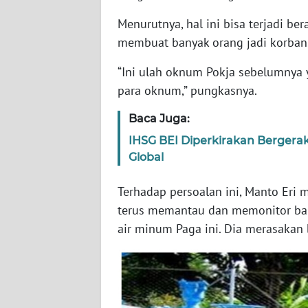
WN
Menurutnya, hal ini bisa terjadi b
RIAU
membuat banyak orang jadi korban
“Ini ulah oknum Pokja sebelumnya 
WN
SERAMBI
para oknum,” pungkasnya.
Baca Juga:
WN
JAMBI
IHSG BEI Diperkirakan Bergera
Global
WN
SULTRA
Terhadap persoalan ini, Manto Eri
terus memantau dan memonitor bah
WN
air minum Paga ini. Dia merasakan
NTB
WN
SULTENG