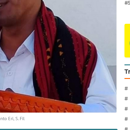
#
T
#
#
#
o Eri, S. Fil
#
#