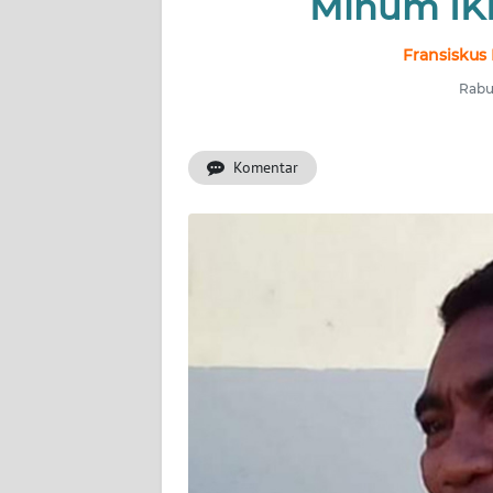
Minum IKK
OPINI
Fransiskus
Informasi
Rabu,
INDEKS
BERITA
Komentar
KONTAK
KAMI
INFO
IKLAN
TENTANG
KAMI
PEDOMAN
MEDIA