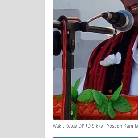
SIBER
REDAKSI
KARIR
DISCLAIMER
Wahana
News
Regional
WN
SUMUT
WN
Wakil Ketua DPRD Sikka - Yoseph Karmiant
JAKARTA