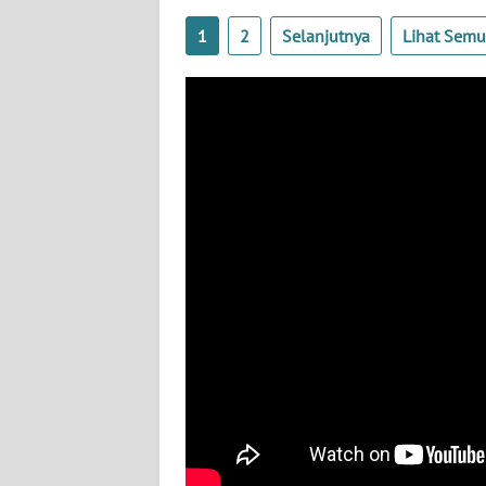
WN
1
2
Selanjutnya
Lihat Sem
JATENG
WN
NUSANTARA
WN
JOGJA
WN
JATIM
WN
BALI
WN
KALBAR