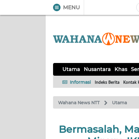
MENU
WAHANA
Tutup
TV
UTAMA
NUSANTARA
Utama
Nusantara
Khas
Ser
KHAS
Informasi
Indeks Berita
Kontak 
SERBA-
Wahana News NTT
Utama
SERBI
LABUAN
Bermasalah, Man
BAJO