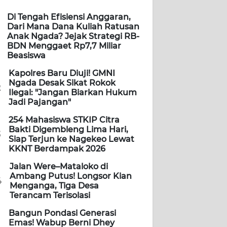
Di Tengah Efisiensi Anggaran,
Dari Mana Dana Kuliah Ratusan
Anak Ngada? Jejak Strategi RB-
BDN Menggaet Rp7,7 Miliar
Beasiswa
Kapolres Baru Diuji! GMNI
Ngada Desak Sikat Rokok
2
Ilegal: "Jangan Biarkan Hukum
Jadi Pajangan"
254 Mahasiswa STKIP Citra
Bakti Digembleng Lima Hari,
3
Siap Terjun ke Nagekeo Lewat
KKNT Berdampak 2026
Jalan Were–Mataloko di
Ambang Putus! Longsor Kian
4
Menganga, Tiga Desa
Terancam Terisolasi
Bangun Pondasi Generasi
Emas! Wabup Berni Dhey