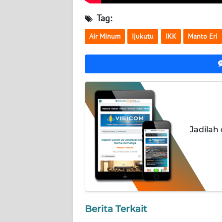
WN
Tag:
KALTENG
Air Minum
Ijukutu
IKK
Manto Eri
WN
KALTARA
WN
KALSEL
WN
Jadilah
KALTIM
WN
SULSEL
WN
GORONTALO
Berita Terkait