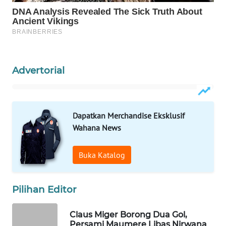
CO ID
WAHANANEWS
NET
WAHANA
Advertorial
SPORT
WAHANA
UMKM
Dapatkan Merchandise Eksklusif
Wahana News
WAHANA
SELEB
Buka Katalog
WAHANA
PERSONA
Pilihan Editor
Claus Miger Borong Dua Gol,
WAHANA
Persami Maumere Libas Nirwana
OTOMOTIF