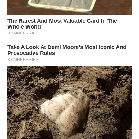
WN
PADANG
LAWAS
WN
SUMEDANG
WN
CIANJUR
WN
KEPULAUAN
SERIBU
WN
TANGERANG
WN
BINJAI