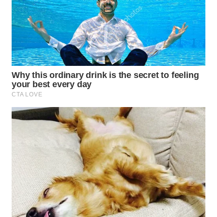
LABUANBAJO
WN
BORNEO
Wahana
Media
Group
WAHANA
NEWS
WAHANA
TANI
WAHANA
ADVOKAT
WAHANA