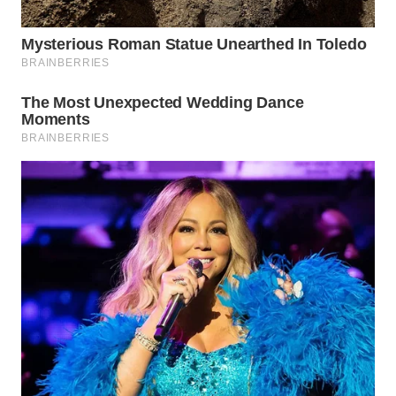
WN
CIREBON
WN
INDRAMAYU
WN
KUNINGAN
WN
MAJALENGKA
WN
SUBANG
WN
SUKABUMI