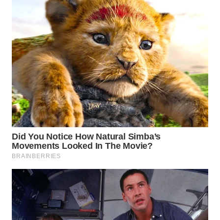
WN
LABUHANBATU
WN
TAPANULI
TENGAH
WN DELI
SERDANG
WN
TEBING
TINGGI
WN
PAKPAK
WN