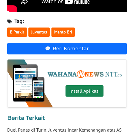
LAMPUNG
WN
Tag:
JATENG
E Parkir
Juventus
Manto Eri
WN
NUSANTARA
Beri Komentar
WN
JOGJA
WN
JATIM
Install Aplikasi
WN
BALI
Berita Terkait
WN
Duel Panas di Turin, Juventus Incar Kemenangan atas AS
KALBAR