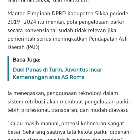
BARAT
Mantan Pimpinan DPRD Kabupaten Sikka periode
WN
2019–2024 itu menilai, pola pengelolaan parkir
RIAU
secara konvensional sudah tidak relevan jika
pemerintah serius meningkatkan Pendapatan Asli
WN
Daerah (PAD).
SERAMBI
Baca Juga:
WN
Duel Panas di Turin, Juventus Incar
JAMBI
Kemenangan atas AS Roma
WN
Ia menegaskan, penggunaan teknologi dalam
SULTRA
sistem retribusi akan membuat pengelolaan parkir
lebih profesional, transparan, dan mudah diawasi.
WN
NTB
“Kalau masih manual, potensi kebocoran sangat
besar. Sekarang saatnya tata kelola parkir dibenahi
WN