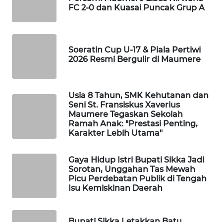
FC 2-0 dan Kuasai Puncak Grup A
WAHANA
HEALTH
Soeratin Cup U-17 & Piala Pertiwi
2026 Resmi Bergulir di Maumere
WAHANA
DESA
WISATA
Usia 8 Tahun, SMK Kehutanan dan
Seni St. Fransiskus Xaverius
LAPAK
Maumere Tegaskan Sekolah
WAHANA
Ramah Anak: "Prestasi Penting,
Karakter Lebih Utama"
Wahana
Network
Gaya Hidup Istri Bupati Sikka Jadi
Sorotan, Unggahan Tas Mewah
Picu Perdebatan Publik di Tengah
KONSUMEN
Isu Kemiskinan Daerah
LISTRIK
MASYARAKAT
Bupati Sikka Letakkan Batu