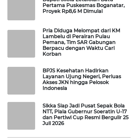
KELISTRIKAN
Pertama Puskesmas Boganatar,
Proyek Rp8,6 M Dimulai
WALINKI
ID
Pria Diduga Melompat dari KM
Lambelu di Perairan Pulau
Pemana, Tim SAR Gabungan
MAWAKA
Berpacu dengan Waktu Cari
ID
Korban
MARTABAT
BPJS Kesehatan Hadirkan
NET
Layanan Ujung Negeri, Perluas
Akses JKN hingga Pelosok
Indonesia
PLN
WATCH
Sikka Siap Jadi Pusat Sepak Bola
MKLI
NTT, Piala Gubernur Soeratin U-17
dan Pertiwi Cup Resmi Bergulir 25
Juli 2026
LPKKI