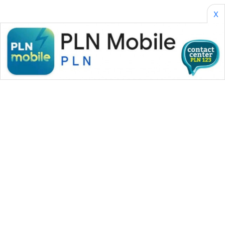
X
WAHANA MEDIA GROUP
|
|
|
WAHANA NEWS co
WAHANA TANI
WAHANA ADVOKAT
|
|
WAHANA INFRASTRUKTUR
WAHANA KONSUMEN