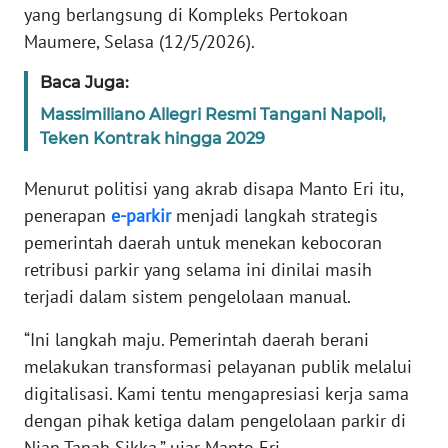
yang berlangsung di Kompleks Pertokoan
Maumere, Selasa (12/5/2026).
WN
JABAR
Baca Juga:
Massimiliano Allegri Resmi Tangani Napoli,
WN
Teken Kontrak hingga 2029
BANTEN
Menurut politisi yang akrab disapa Manto Eri itu,
WN
penerapan
e-parkir
menjadi langkah strategis
NTT
pemerintah daerah untuk menekan kebocoran
retribusi parkir yang selama ini dinilai masih
WN
KEPRI
terjadi dalam sistem pengelolaan manual.
“Ini langkah maju. Pemerintah daerah berani
WN
melakukan transformasi pelayanan publik melalui
PAPUA
digitalisasi. Kami tentu mengapresiasi kerja sama
WN
dengan pihak ketiga dalam pengelolaan parkir di
PAPUA
Nian Tanah Sikka,” ujar Manto Eri.