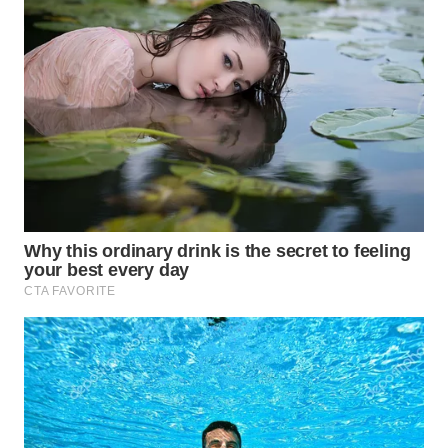
MADURA
WN
SURABAYA
WN
NATUNA
WN
BINTAN
WN
MANDALIKA
WN
LIKUPANG
WN