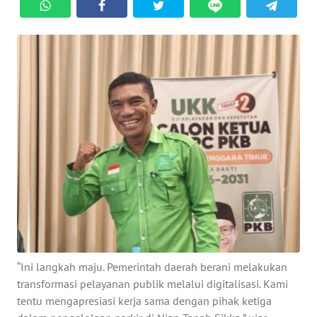
BAJO
OPINI
Informasi
INDEKS
BERITA
KONTAK
KAMI
INFO
IKLAN
“Ini langkah maju. Pemerintah daerah berani melakukan
TENTANG
KAMI
transformasi pelayanan publik melalui digitalisasi. Kami
tentu mengapresiasi kerja sama dengan pihak ketiga