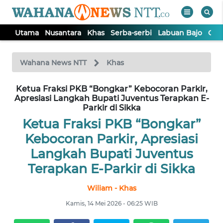
Utama
Nusantara
Khas
Serba-serbi
Labuan Bajo
Opi
WAHANA
Tutup
TV
Wahana News NTT
Khas
Ketua Fraksi PKB “Bongkar” Kebocoran Parkir,
UTAMA
Apresiasi Langkah Bupati Juventus Terapkan E-
Parkir di Sikka
NUSANTARA
Ketua Fraksi PKB “Bongkar”
Kebocoran Parkir, Apresiasi
KHAS
Langkah Bupati Juventus
Terapkan E-Parkir di Sikka
SERBA-
SERBI
Wiliam - Khas
Kamis, 14 Mei 2026 - 06:25 WIB
LABUAN