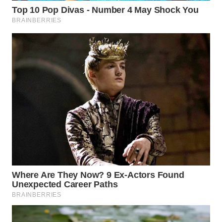
WN
PURWAKARTA
WN
PRIANGAN
TIMUR
WN
SEMARANG
WN
SOLO
WN
BOROBUDUR
WN