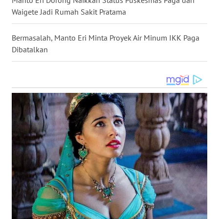
Manto Eri Dorong Naikkan Status Puskesmas Paga dan
Waigete Jadi Rumah Sakit Pratama
WN
SULUT
Bermasalah, Manto Eri Minta Proyek Air Minum IKK Paga
Dibatalkan
WN
MALUKU
WN
MALUT
WN
DAIRI
WN
DANAU
TOBA
WN