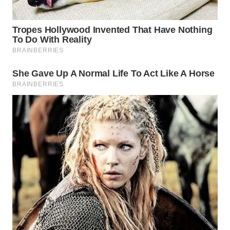
INFRASTRUKTUR
WAHANA
KONSUMEN
WAHANA
LISTRIK
WAHANA
TRAVEL
WAHANA
TV
WAHANANEWS
ID
WAHANANEWS