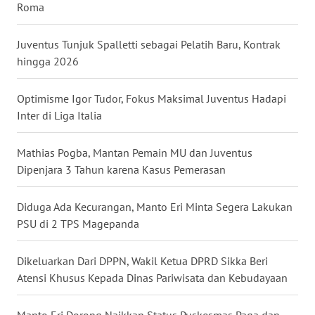
Roma
WN
Juventus Tunjuk Spalletti sebagai Pelatih Baru, Kontrak
KALTENG
hingga 2026
WN
Optimisme Igor Tudor, Fokus Maksimal Juventus Hadapi
KALTARA
Inter di Liga Italia
WN
Mathias Pogba, Mantan Pemain MU dan Juventus
KALSEL
Dipenjara 3 Tahun karena Kasus Pemerasan
WN
Diduga Ada Kecurangan, Manto Eri Minta Segera Lakukan
KALTIM
PSU di 2 TPS Magepanda
WN
SULSEL
Dikeluarkan Dari DPPN, Wakil Ketua DPRD Sikka Beri
Atensi Khusus Kepada Dinas Pariwisata dan Kebudayaan
WN
GORONTALO