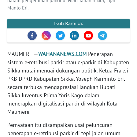
dalam pengelolaan parkir di Nian Tanah Sikka,” ujar
PEDOMAN
Manto Eri.
MEDIA
SIBER
Ikuti Kami di:
REDAKSI
KARIR
MAUMERE —
WAHANANEWS.COM
Penerapan
sistem e-retribusi parkir atau e-parkir di Kabupaten
DISCLAIMER
Sikka mulai menuai dukungan politik. Ketua Fraksi
PKB DPRD Kabupaten Sikka, Yoseph Karminto Eri,
Wahana
News
secara terbuka mengapresiasi langkah Bupati
Regional
Sikka Juventus Prima Yoris Kago dalam
menerapkan digitalisasi parkir di wilayah Kota
WN
Maumere.
SUMUT
Pernyataan itu disampaikan usai peluncuran
WN
penerapan e-retribusi parkir di tepi jalan umum
JAKARTA