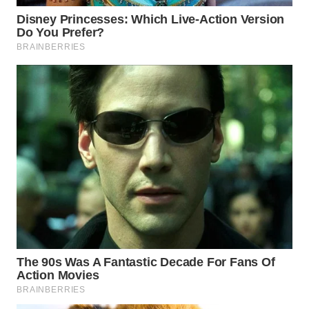
NIAS
WN
LANGKAT
WN
TAPANULI
SELATAN
WN
TANJUNG
LESUNG
WN
KARO
WN
SIMALUNGUN