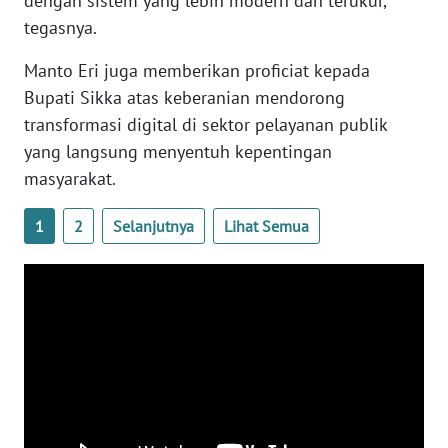
dengan sistem yang lebih modern dan terukur,”
SULTENG
tegasnya.
WN
Manto Eri juga memberikan proficiat kepada
SULBAR
Bupati Sikka atas keberanian mendorong
transformasi digital di sektor pelayanan publik
WN
yang langsung menyentuh kepentingan
BABEL
masyarakat.
WN
1
2
Selanjutnya
Lihat Semua
SUMBAR
WN
SUMSEL
WN
BENGKULU
WN