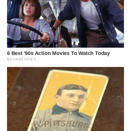
KARAWANG
WN
BEKASI
WN
BOGOR
WN
DEPOK
WN
TAPANULI
UTARA
WN
SAMOSIR