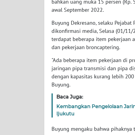
bahkan uang muka 15 persen (Rp. 5
awal September 2022.
WN
RIAU
Buyung Dekresano, selaku Pejabat 
dikonfirmasi media, Selasa (01/11
WN
SERAMBI
terdapat beberapa item pekerjaan an
dan pekerjaan broncaptering.
WN
"Ada beberapa item pekerjaan di p
JAMBI
jaringan pipa transmisi dan pipa dis
dengan kapasitas kurang lebih 200 
WN
SULTRA
Buyung.
Baca Juga:
WN
NTB
Kembangkan Pengelolaan Jaring
Ijukutu
WN
SULTENG
Buyung mengaku bahwa pihaknya te