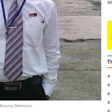
#
T
#
#
#
#
 Buyung Dekresano.
#