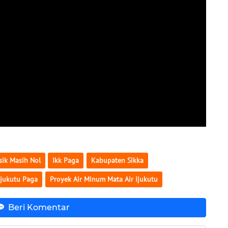
sik Masih Nol
Ikk Paga
Kabupaten Sikka
Ijukutu Paga
Proyek Air Minum Mata Air Ijukutu
Beri Komentar