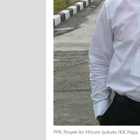
SIBER
REDAKSI
KARIR
DISCLAIMER
Wahana
News
Regional
WN
SUMUT
WN
JAKARTA
PPK Proyek Air Minum Ijukutu IKK Paga,