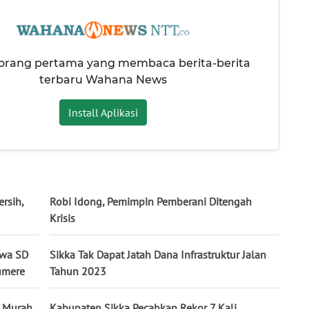
 orang pertama yang membaca berita-berita
terbaru Wahana News
Install Aplikasi
rsih,
Robi Idong, Pemimpin Pemberani Ditengah
Krisis
swa SD
Sikka Tak Dapat Jatah Dana Infrastruktur Jalan
umere
Tahun 2023
n Murah
Kabupaten Sikka Pecahkan Rekor 7 Kali