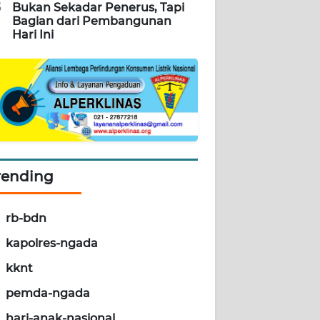
5
Bukan Sekadar Penerus, Tapi
Bagian dari Pembangunan
Hari Ini
rending
rb-bdn
kapolres-ngada
kknt
pemda-ngada
hari-anak-nasional