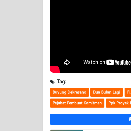
WN
JATENG
WN
NUSANTARA
WN
JOGJA
WN
JATIM
Tag:
Buyung Dekresano
Dua Bulan Lagi
Fi
WN
BALI
Pejabat Pembuat Komitmen
Ppk Proyek 
WN
KALBAR