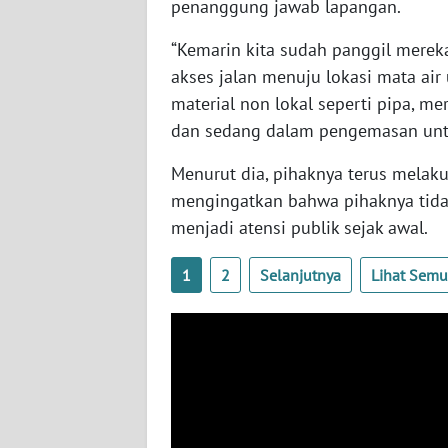
penanggung jawab lapangan.
WN
“Kemarin kita sudah panggil mere
SULBAR
akses jalan menuju lokasi mata ai
WN
material non lokal seperti pipa, 
BABEL
dan sedang dalam pengemasan untu
Menurut dia, pihaknya terus melak
WN
SUMBAR
mengingatkan bahwa pihaknya tida
menjadi atensi publik sejak awal.
WN
SUMSEL
1
2
Selanjutnya
Lihat Sem
WN
BENGKULU
WN
LAMPUNG