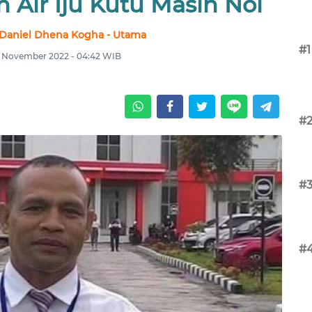
 Air Iju Kutu Masih Nol
 Daniel Dhena Kogha - Utama
#1
2 November 2022 - 04:42 WIB
#
#
#