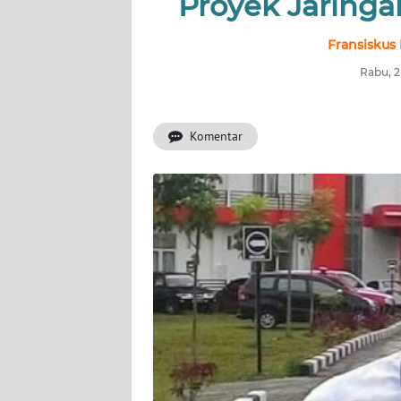
Proyek Jaringan
OPINI
Fransiskus
Informasi
Rabu, 
INDEKS
BERITA
Komentar
KONTAK
KAMI
INFO
IKLAN
TENTANG
KAMI
PEDOMAN
MEDIA