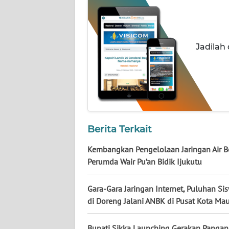
WN
KALTENG
Jadilah
WN
KALTARA
WN
KALSEL
WN
Berita Terkait
KALTIM
Kembangkan Pengelolaan Jaringan Air Be
Perumda Wair Pu’an Bidik Ijukutu
WN
SULSEL
Gara-Gara Jaringan Internet, Puluhan Si
WN
di Doreng Jalani ANBK di Pusat Kota Ma
GORONTALO
Bupati Sikka Launching Gerakan Panga