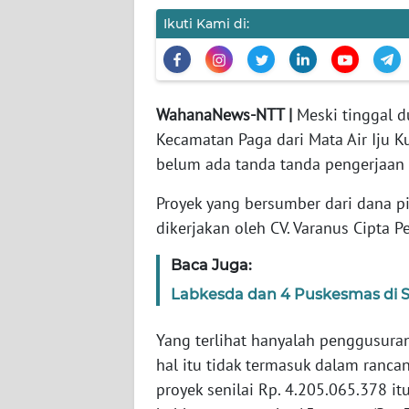
WN
Ikuti Kami di:
JABAR
WN
BANTEN
WahanaNews-NTT |
Meski tinggal du
Kecamatan Paga dari Mata Air Iju K
WN
belum ada tanda tanda pengerjaan f
NTT
Proyek yang bersumber dari dana p
WN
dikerjakan oleh CV. Varanus Cipta 
KEPRI
Baca Juga:
WN
Labkesda dan 4 Puskesmas di S
PAPUA
Yang terlihat hanyalah penggusura
WN
hal itu tidak termasuk dalam ranca
PAPUA
proyek senilai Rp. 4.205.065.378 it
BARAT