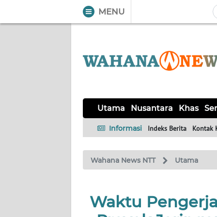
MENU
WAHANA
Tutup
TV
UTAMA
NUSANTARA
Utama
Nusantara
Khas
Ser
KHAS
Informasi
Indeks Berita
Kontak 
SERBA-
Wahana News NTT
Utama
SERBI
LABUAN
Waktu Pengerjaa
BAJO