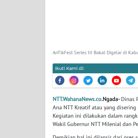
WN
JABAR
WN
BANTEN
WN
AnTikFest Series III Bakal Digelar di Ka
NTT
Ikuti Kami di:
WN
KEPRI
WN
NTT.WahanaNews.co
.Ngada-
Dinas 
PAPUA
Ana NTT Kreatif atau yang disering d
Kegiatan ini dilakukan dalam ran
WN
Wakil Gubernur NTT Milenial dan Pe
PAPUA
BARAT
Demikian hal ini dilansir dari pres 