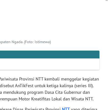
bupaten Ngada. (Foto: Istimewa)
Pariwisata Provinsi NTT kembali menggelar kegiatan
isebut AnTikFest untuk ketiga kalinya (series III).
gka mendukung program Dasa Cita Gubernur dan
rempuan Motor Kreatifitas Lokal dan Wisata NTT.
release Dinas Pariwisata Provinsi
NTT
yang diterima