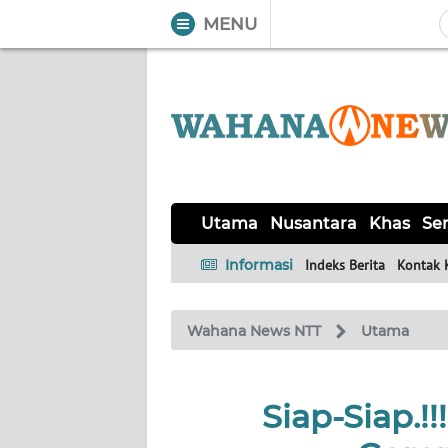
MENU
WAHANA
Tutup
TV
UTAMA
NUSANTARA
Utama
Nusantara
Khas
Ser
KHAS
Informasi
Indeks Berita
Kontak 
SERBA-
Wahana News NTT
Utama
SERBI
LABUAN
Siap-Siap.!!
BAJO