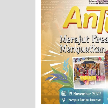
SIBER
REDAKSI
KARIR
DISCLAIMER
Wahana
News
Regional
WN
SUMUT
WN
JAKARTA