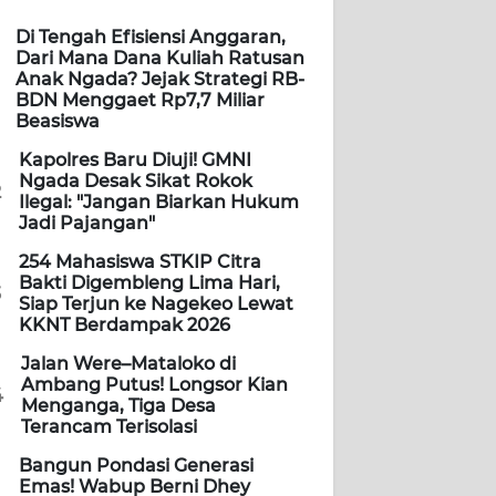
Di Tengah Efisiensi Anggaran,
Dari Mana Dana Kuliah Ratusan
Anak Ngada? Jejak Strategi RB-
BDN Menggaet Rp7,7 Miliar
Beasiswa
Kapolres Baru Diuji! GMNI
Ngada Desak Sikat Rokok
2
Ilegal: "Jangan Biarkan Hukum
Jadi Pajangan"
254 Mahasiswa STKIP Citra
Bakti Digembleng Lima Hari,
3
Siap Terjun ke Nagekeo Lewat
KKNT Berdampak 2026
Jalan Were–Mataloko di
Ambang Putus! Longsor Kian
4
Menganga, Tiga Desa
Terancam Terisolasi
Bangun Pondasi Generasi
Emas! Wabup Berni Dhey