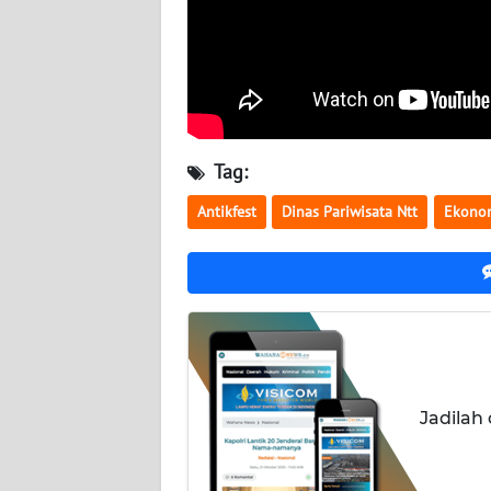
WN
KALTENG
WN
KALTARA
Tag:
WN
KALSEL
Antikfest
Dinas Pariwisata Ntt
Ekonom
WN
KALTIM
WN
SULSEL
Jadilah
WN
GORONTALO