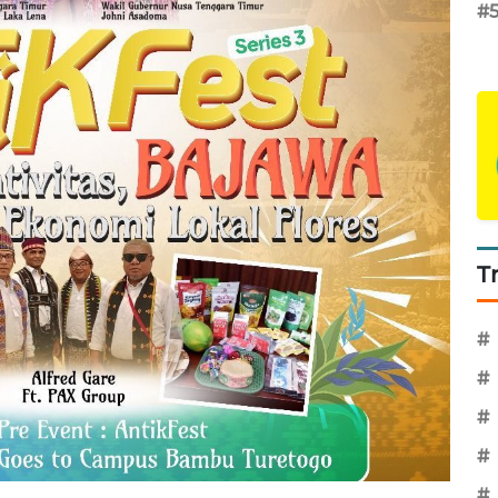
#
T
#
#
#
#
#