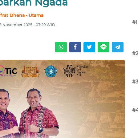
arkan Ngada
lfrat Dhena - Utama
#1
 18 November 2025 - 07:29 WIB
#
#
#