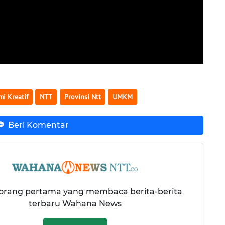
i Kreatif
NTT
Provinsi Ntt
UMKM
Beri Komentar
 orang pertama yang membaca berita-berita
terbaru Wahana News