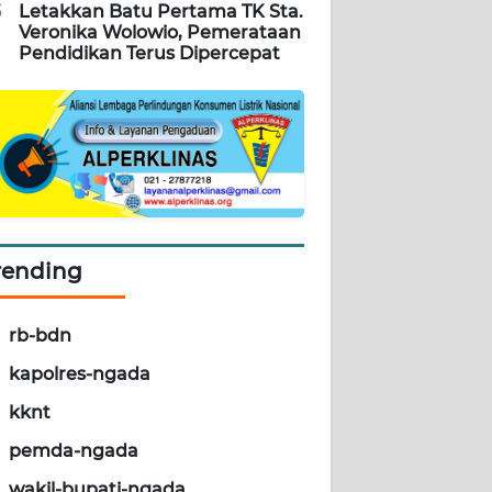
5
Letakkan Batu Pertama TK Sta.
Veronika Wolowio, Pemerataan
Pendidikan Terus Dipercepat
rending
rb-bdn
kapolres-ngada
kknt
pemda-ngada
wakil-bupati-ngada