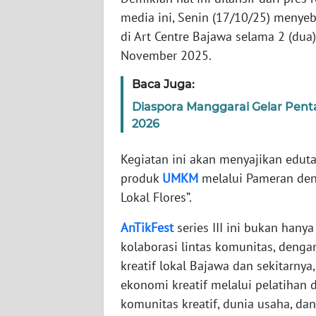
media ini, Senin (17/10/25) menye
WN
di Art Centre Bajawa selama 2 (dua
RIAU
November 2025.
WN
Baca Juga:
SERAMBI
Diaspora Manggarai Gelar Penta
2026
WN
JAMBI
Kegiatan ini akan menyajikan edut
produk
UMKM
melalui Pameran den
WN
SULTRA
Lokal Flores”.
AnTikFest
series III ini bukan hany
WN
kolaborasi lintas komunitas, deng
NTB
kreatif lokal Bajawa dan sekitarnya
WN
ekonomi kreatif melalui pelatihan
SULTENG
komunitas kreatif, dunia usaha, d