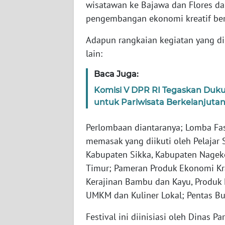
wisatawan ke Bajawa dan Flores da
WN
pengembangan ekonomi kreatif ber
SULBAR
Adapun rangkaian kegiatan yang dil
WN
lain:
BABEL
Baca Juga:
WN
Komisi V DPR RI Tegaskan Duku
SUMBAR
untuk Pariwisata Berkelanjuta
WN
Perlombaan diantaranya; Lomba Fash
SUMSEL
memasak yang diikuti oleh Pelaja
Kabupaten Sikka, Kabupaten Nagek
WN
Timur; Pameran Produk Ekonomi Krae
BENGKULU
Kerajinan Bambu dan Kayu, Produk K
UMKM dan Kuliner Lokal; Pentas Bud
WN
LAMPUNG
Festival ini diinisiasi oleh Dinas P