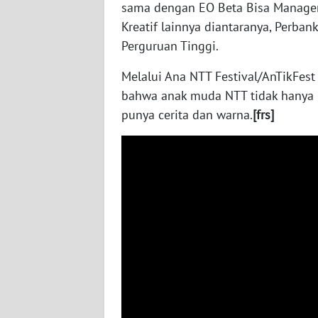
sama dengan EO Beta Bisa Managem
WN
Kreatif lainnya diantaranya, Perban
JATENG
Perguruan Tinggi.
WN
Melalui Ana NTT Festival/AnTikFest
NUSANTARA
bahwa anak muda NTT tidak hanya p
punya cerita dan warna.
[frs]
WN
JOGJA
WN
JATIM
WN
BALI
WN
KALBAR