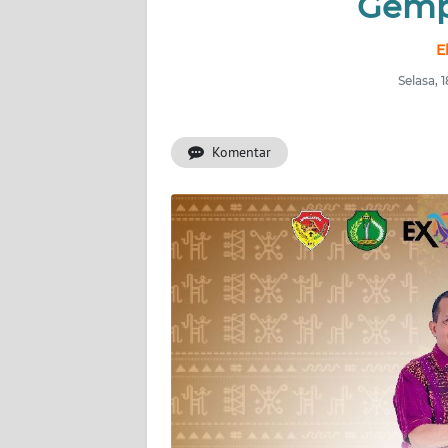
Gemp
OPINI
E
Informasi
Selasa,
INDEKS
BERITA
Komentar
KONTAK
KAMI
INFO
IKLAN
TENTANG
KAMI
PEDOMAN
MEDIA