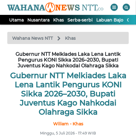
Utama
Nusantara
Khas
Serba-serbi
Labuan Bajo
Opi
WAHANA
Tutup
TV
Wahana News NTT
Khas
Gubernur NTT Melkiades Laka Lena Lantik
UTAMA
Pengurus KONI Sikka 2026–2030, Bupati
Juventus Kago Nahkodai Olahraga Sikka
NUSANTARA
Gubernur NTT Melkiades Laka
Lena Lantik Pengurus KONI
KHAS
Sikka 2026–2030, Bupati
Juventus Kago Nahkodai
SERBA-
Olahraga Sikka
SERBI
Wiliam - Khas
LABUAN
Minggu, 5 Juli 2026 - 17:49 WIB