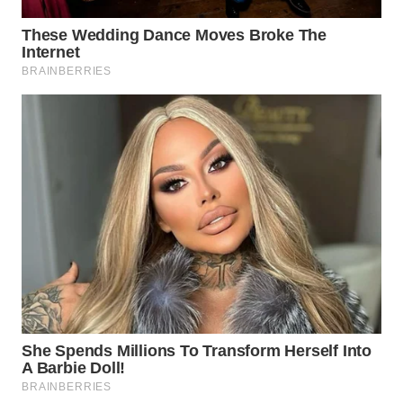
LABUANBAJO
WN
BORNEO
Wahana
Media
Group
WAHANA
NEWS
WAHANA
TANI
WAHANA
ADVOKAT
WAHANA