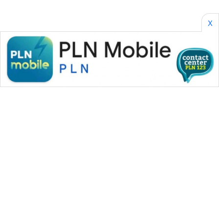
X
WAHANA MEDIA GROUP
|
|
|
WAHANA NEWS co
WAHANA TANI
WAHANA ADVOKAT