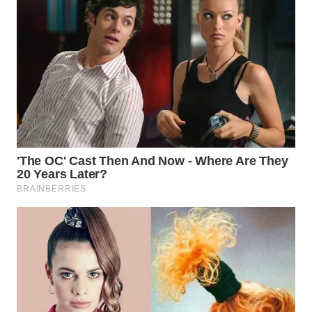
WN
PURWAKARTA
WN
PRIANGAN
TIMUR
WN
SEMARANG
WN
SOLO
WN
BOROBUDUR
WN