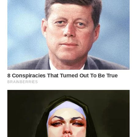
WN
LABUHANBATU
WN
TAPANULI
TENGAH
WN DELI
SERDANG
WN
TEBING
TINGGI
WN
PAKPAK
WN