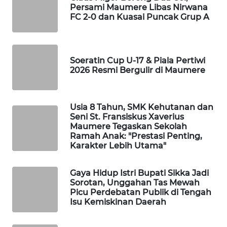
Persami Maumere Libas Nirwana
LKKI
FC 2-0 dan Kuasai Puncak Grup A
KOPEKLIN
Soeratin Cup U-17 & Piala Pertiwi
PORTAL
2026 Resmi Bergulir di Maumere
KONSUMEN
FORWAMKI
Usia 8 Tahun, SMK Kehutanan dan
Seni St. Fransiskus Xaverius
Maumere Tegaskan Sekolah
ALPERKLINAS
Ramah Anak: "Prestasi Penting,
Karakter Lebih Utama"
FORJASIDA
Gaya Hidup Istri Bupati Sikka Jadi
TAMBANG
Sorotan, Unggahan Tas Mewah
Picu Perdebatan Publik di Tengah
NEWS
Isu Kemiskinan Daerah
SITUNGIR