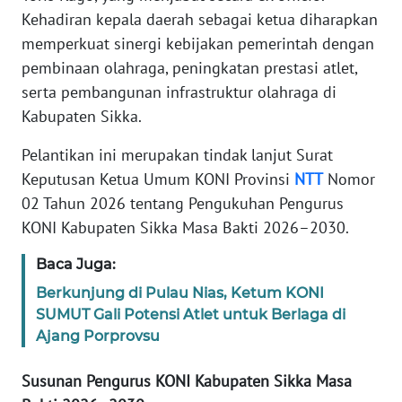
BARAT
Kehadiran kepala daerah sebagai ketua diharapkan
memperkuat sinergi kebijakan pemerintah dengan
WN
pembinaan olahraga, peningkatan prestasi atlet,
RIAU
serta pembangunan infrastruktur olahraga di
Kabupaten Sikka.
WN
SERAMBI
Pelantikan ini merupakan tindak lanjut Surat
Keputusan Ketua Umum KONI Provinsi
NTT
Nomor
WN
02 Tahun 2026 tentang Pengukuhan Pengurus
JAMBI
KONI Kabupaten Sikka Masa Bakti 2026–2030.
WN
Baca Juga:
SULTRA
Berkunjung di Pulau Nias, Ketum KONI
SUMUT Gali Potensi Atlet untuk Berlaga di
WN
Ajang Porprovsu
NTB
Susunan Pengurus KONI Kabupaten Sikka Masa
WN