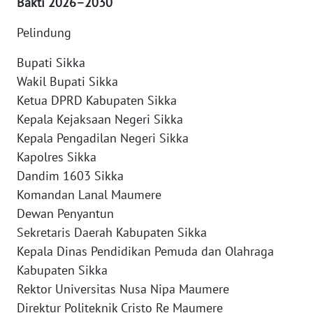
Bakti 2026–2030
SULTENG
Pelindung
WN
SULBAR
Bupati Sikka
Wakil Bupati Sikka
WN
Ketua DPRD Kabupaten Sikka
BABEL
Kepala Kejaksaan Negeri Sikka
Kepala Pengadilan Negeri Sikka
WN
Kapolres Sikka
SUMBAR
Dandim 1603 Sikka
Komandan Lanal Maumere
WN
Dewan Penyantun
SUMSEL
Sekretaris Daerah Kabupaten Sikka
WN
Kepala Dinas Pendidikan Pemuda dan Olahraga
BENGKULU
Kabupaten Sikka
Rektor Universitas Nusa Nipa Maumere
WN
Direktur Politeknik Cristo Re Maumere