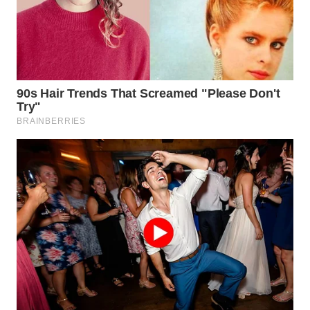
MADURA
WN
SURABAYA
WN
NATUNA
WN
BINTAN
WN
MANDALIKA
WN
LIKUPANG
WN