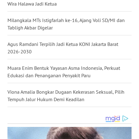
Wira Halawa Jadi Ketua
NIAS
Milangkala MTs Istigfarlah ke-16, Ajang Voli SD/MI dan
WN
LANGKAT
Tabligh Akbar Digelar
WN
Agus Ramdani Terpilih Jadi Ketua KONI Jakarta Barat
TAPANULI
2026-2030
SELATAN
Muara Enim Bentuk Yayasan Asma Indonesia, Perkuat
WN
Edukasi dan Penanganan Penyakit Paru
TANJUNG
LESUNG
Viona Amalia Bongkar Dugaan Kekerasan Seksual, Pilih
Tempuh Jalur Hukum Demi Keadilan
WN
KARO
WN
SIMALUNGUN