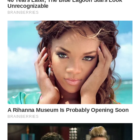
WN
CIREBON
WN
INDRAMAYU
WN
KUNINGAN
WN
MAJALENGKA
WN
SUBANG
WN
SUKABUMI