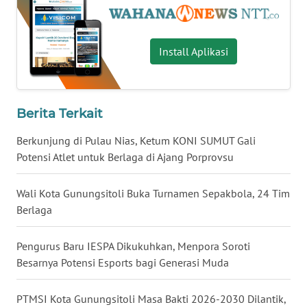
WN
SULUT
Install Aplikasi
WN
MALUKU
Berita Terkait
WN
Berkunjung di Pulau Nias, Ketum KONI SUMUT Gali
MALUT
Potensi Atlet untuk Berlaga di Ajang Porprovsu
WN
Wali Kota Gunungsitoli Buka Turnamen Sepakbola, 24 Tim
DAIRI
Berlaga
WN
Pengurus Baru IESPA Dikukuhkan, Menpora Soroti
DANAU
Besarnya Potensi Esports bagi Generasi Muda
TOBA
PTMSI Kota Gunungsitoli Masa Bakti 2026-2030 Dilantik,
WN