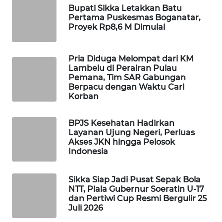
NEWS
Bupati Sikka Letakkan Batu
Pertama Puskesmas Boganatar,
Proyek Rp8,6 M Dimulai
SIDIKALANG
NEWS
Pria Diduga Melompat dari KM
SIBARAGAS
Lambelu di Perairan Pulau
NEWS
Pemana, Tim SAR Gabungan
Berpacu dengan Waktu Cari
Korban
METRO
SIANTAR
BPJS Kesehatan Hadirkan
NEWS
Layanan Ujung Negeri, Perluas
Akses JKN hingga Pelosok
METRO
Indonesia
MEDAN
NEWS
Sikka Siap Jadi Pusat Sepak Bola
NTT, Piala Gubernur Soeratin U-17
METRO
dan Pertiwi Cup Resmi Bergulir 25
JAKARTA
Juli 2026
NEWS