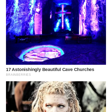
CO ID
WAHANANEWS
NET
WAHANA
SPORT
WAHANA
UMKM
WAHANA
SELEB
WAHANA
PERSONA
WAHANA
OTOMOTIF