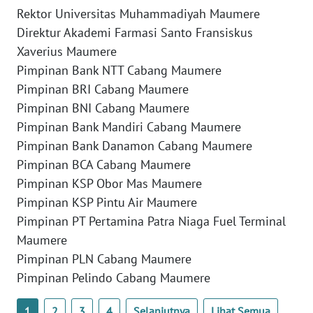
LAMPUNG
Rektor Universitas Muhammadiyah Maumere
Direktur Akademi Farmasi Santo Fransiskus
WN
Xaverius Maumere
JATENG
Pimpinan Bank NTT Cabang Maumere
Pimpinan BRI Cabang Maumere
WN
NUSANTARA
Pimpinan BNI Cabang Maumere
Pimpinan Bank Mandiri Cabang Maumere
WN
Pimpinan Bank Danamon Cabang Maumere
JOGJA
Pimpinan BCA Cabang Maumere
Pimpinan KSP Obor Mas Maumere
WN
Pimpinan KSP Pintu Air Maumere
JATIM
Pimpinan PT Pertamina Patra Niaga Fuel Terminal
Maumere
WN
Pimpinan PLN Cabang Maumere
BALI
Pimpinan Pelindo Cabang Maumere
WN
1
2
3
4
Selanjutnya
Lihat Semua
KALBAR