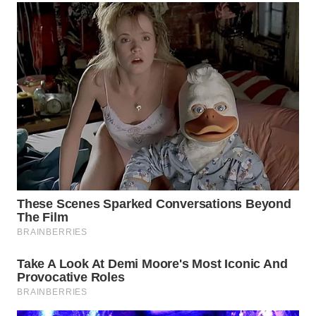
INFRASTRUKTUR
WAHANA
KONSUMEN
WAHANA
LISTRIK
WAHANA
TRAVEL
WAHANA
TV
WAHANANEWS
ID
WAHANANEWS