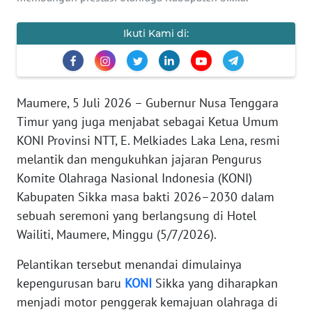
PEDOMAN
MEDIA
SIBER
Ikuti Kami di:
REDAKSI
Maumere, 5 Juli 2026 – Gubernur Nusa Tenggara
KARIR
Timur yang juga menjabat sebagai Ketua Umum
KONI Provinsi NTT, E. Melkiades Laka Lena, resmi
DISCLAIMER
melantik dan mengukuhkan jajaran Pengurus
Komite Olahraga Nasional Indonesia (KONI)
Wahana
News
Kabupaten Sikka masa bakti 2026–2030 dalam
Regional
sebuah seremoni yang berlangsung di Hotel
Wailiti, Maumere, Minggu (5/7/2026).
WN
SUMUT
Pelantikan tersebut menandai dimulainya
kepengurusan baru
KONI
Sikka yang diharapkan
WN
menjadi motor penggerak kemajuan olahraga di
JAKARTA