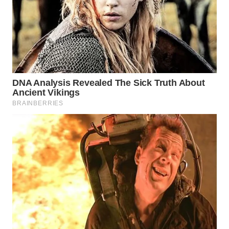
WAHANA
HEALTH
WAHANA
DESA
WISATA
LAPAK
WAHANA
Wahana
Network
KONSUMEN
LISTRIK
MASYARAKAT