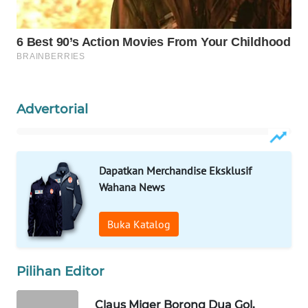
KELISTRIKAN
WALINKI
ID
MAWAKA
Advertorial
ID
MARTABAT
NET
Dapatkan Merchandise Eksklusif
Wahana News
PLN
WATCH
Buka Katalog
MKLI
Pilihan Editor
LPKKI
Claus Miger Borong Dua Gol,