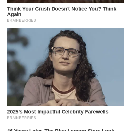
WN
PADANG
LAWAS
WN
SUMEDANG
WN
CIANJUR
WN
KEPULAUAN
SERIBU
WN
TANGERANG
WN
BINJAI