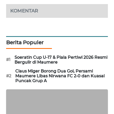
KOMENTAR
KRT
NEWS
KARING
NEWS
Berita Populer
JURNAL
MARITIM
Soeratin Cup U-17 & Piala Pertiwi 2026 Resmi
#1
Bergulir di Maumere
HUMBANG
Claus Miger Borong Dua Gol, Persami
NEWS
#2
Maumere Libas Nirwana FC 2-0 dan Kuasai
Puncak Grup A
GARONGGANG
NEWS
FISUELRI
ID