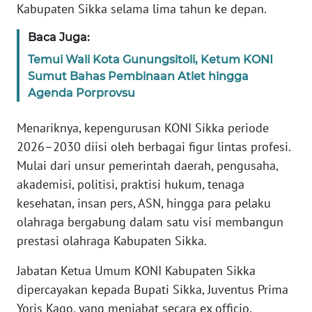
Kabupaten Sikka selama lima tahun ke depan.
WN
Baca Juga:
JABAR
Temui Wali Kota Gunungsitoli, Ketum KONI
Sumut Bahas Pembinaan Atlet hingga
WN
Agenda Porprovsu
BANTEN
Menariknya, kepengurusan KONI Sikka periode
WN
2026–2030 diisi oleh berbagai figur lintas profesi.
NTT
Mulai dari unsur pemerintah daerah, pengusaha,
akademisi, politisi, praktisi hukum, tenaga
WN
kesehatan, insan pers, ASN, hingga para pelaku
KEPRI
olahraga bergabung dalam satu visi membangun
prestasi olahraga Kabupaten Sikka.
WN
PAPUA
Jabatan Ketua Umum KONI Kabupaten Sikka
dipercayakan kepada Bupati Sikka, Juventus Prima
WN
PAPUA
Yoris Kago, yang menjabat secara ex officio.