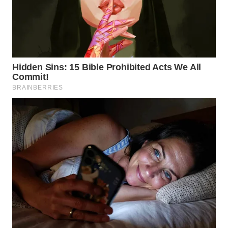
KARAWANG
WN
BEKASI
WN
BOGOR
WN
DEPOK
WN
TAPANULI
UTARA
WN
SAMOSIR