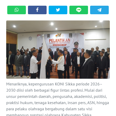
BAJO
OPINI
Informasi
INDEKS
BERITA
KONTAK
KAMI
INFO
Menariknya, kepengurusan KONI Sikka periode 2026–
IKLAN
2030 diisi oleh berbagai figur lintas profesi. Mulai dari
unsur pemerintah daerah, pengusaha, akademisi, politisi,
TENTANG
praktisi hukum, tenaga kesehatan, insan pers, ASN, hingga
KAMI
para pelaku olahraga bergabung dalam satu visi
membangun prestasi olahraga Kabupaten Sikka.