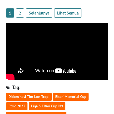
LAMPUNG
1
2
Selanjutnya
Lihat Semua
WN
JATENG
WN
NUSANTARA
WN
JOGJA
WN
JATIM
Tag:
WN
BALI
Didominasi Tim Non Tropi
Eltari Memorial Cup
Etmc 2023
Liga 3 Eltari Cup Ntt
WN
KALBAR