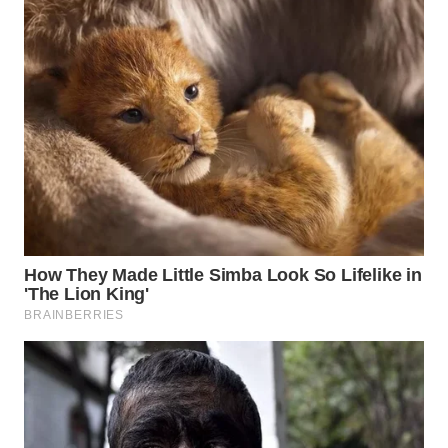
WN
CIREBON
WN
INDRAMAYU
WN
KUNINGAN
WN
MAJALENGKA
WN
SUBANG
WN
SUKABUMI