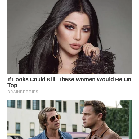
KARAWANG
WN
BEKASI
WN
BOGOR
WN
DEPOK
WN
TAPANULI
UTARA
WN
SAMOSIR