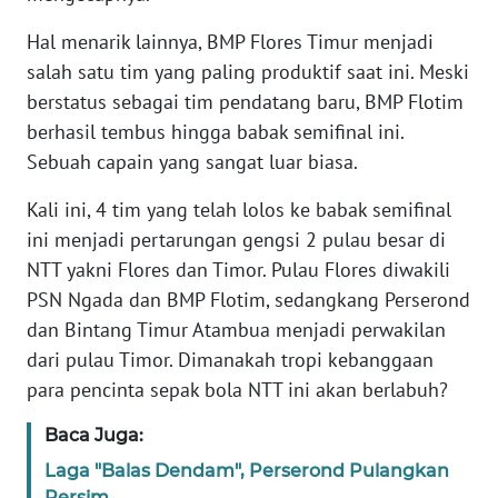
BARAT
Hal menarik lainnya, BMP Flores Timur menjadi
salah satu tim yang paling produktif saat ini. Meski
WN
RIAU
berstatus sebagai tim pendatang baru, BMP Flotim
berhasil tembus hingga babak semifinal ini.
WN
Sebuah capain yang sangat luar biasa.
SERAMBI
Kali ini, 4 tim yang telah lolos ke babak semifinal
WN
ini menjadi pertarungan gengsi 2 pulau besar di
JAMBI
NTT yakni Flores dan Timor. Pulau Flores diwakili
PSN Ngada dan BMP Flotim, sedangkang Perserond
WN
dan Bintang Timur Atambua menjadi perwakilan
SULTRA
dari pulau Timor. Dimanakah tropi kebanggaan
para pencinta sepak bola NTT ini akan berlabuh?
WN
NTB
Baca Juga:
Laga "Balas Dendam", Perserond Pulangkan
WN
Persim