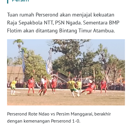
SULTENG
Tuan rumah Perserond akan menjajal kekuatan
WN
Raja Sepakbola NTT, PSN Ngada. Sementara BMP
SULBAR
Flotim akan ditantang Bintang Timur Atambua.
WN
BABEL
WN
SUMBAR
WN
SUMSEL
WN
BENGKULU
Perserond Rote Ndao vs Persim Manggarai, berakhir
dengan kemenangan Perserond 1-0.
WN