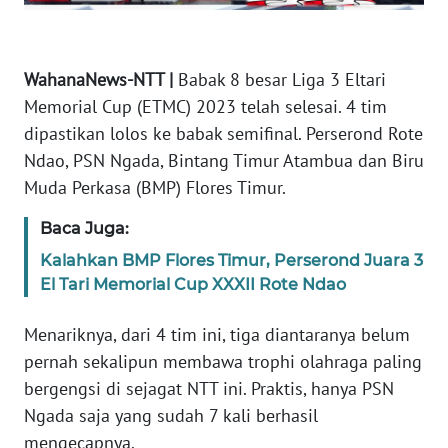
WN
JABAR
WahanaNews-NTT |
Babak 8 besar Liga 3 Eltari
Memorial Cup (ETMC) 2023 telah selesai. 4 tim
WN
dipastikan lolos ke babak semifinal. Perserond Rote
BANTEN
Ndao, PSN Ngada, Bintang Timur Atambua dan Biru
Muda Perkasa (BMP) Flores Timur.
WN
NTT
Baca Juga:
Kalahkan BMP Flores Timur, Perserond Juara 3
WN
El Tari Memorial Cup XXXII Rote Ndao
KEPRI
Menariknya, dari 4 tim ini, tiga diantaranya belum
WN
pernah sekalipun membawa trophi olahraga paling
PAPUA
bergengsi di sejagat NTT ini. Praktis, hanya PSN
Ngada saja yang sudah 7 kali berhasil
WN
PAPUA
mengecapnya.