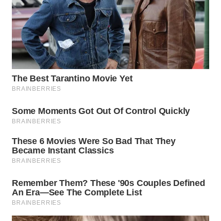
WN
PADANG
LAWAS
WN
SUMEDANG
WN
CIANJUR
WN
KEPULAUAN
SERIBU
WN
TANGERANG
WN
BINJAI