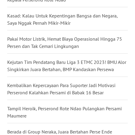
WN
Kasad: Kalau Untuk Kepentingan Bangsa dan Negara,
SULUT
Saya Nggak Pernah Mikir-Mikir
WN
Pakai Motor Listrik, Hemat Biaya Operasional Hingga 75
MALUKU
Persen dan Tak Cemari Lingkungan
WN
Kejutan Tim Pendatang Baru Liga 3 ETMC 2023! BMU Alor
MALUT
Singkirkan Juara Bertahan, BMP Kandaskan Persewa
WN
Kembalikan Kepercayaan Para Suporter Jadi Motivasi
DAIRI
Perserond Kalahkan Persami di Babak 16 Besar
WN
Tampil Heroik, Perserond Rote Ndao Pulangkan Persami
DANAU
Maumere
TOBA
Berada di Group Neraka, Juara Bertahan Perse Ende
WN