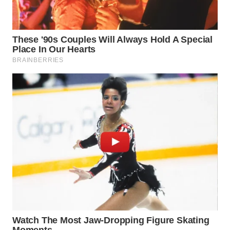
MADURA
WN
SURABAYA
WN
NATUNA
WN
BINTAN
WN
MANDALIKA
WN
LIKUPANG
WN