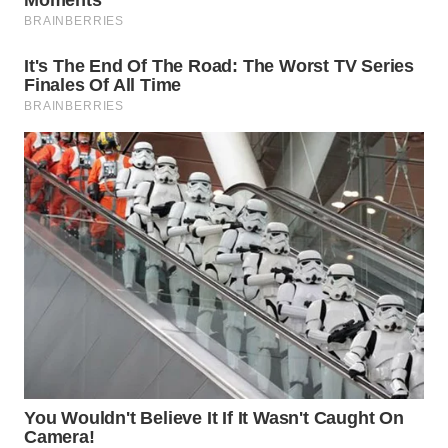
LABUANBAJO
WN
BORNEO
Wahana
Media
Group
WAHANA
NEWS
WAHANA
TANI
WAHANA
ADVOKAT
WAHANA