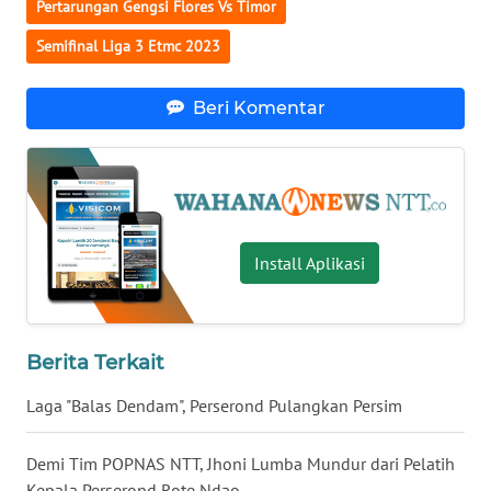
Pertarungan Gengsi Flores Vs Timor
Semifinal Liga 3 Etmc 2023
WN
KALTENG
Beri Komentar
WN
KALTARA
WN
KALSEL
Install Aplikasi
WN
KALTIM
Berita Terkait
WN
Laga "Balas Dendam", Perserond Pulangkan Persim
SULSEL
Demi Tim POPNAS NTT, Jhoni Lumba Mundur dari Pelatih
WN
GORONTALO
Kepala Perserond Rote Ndao