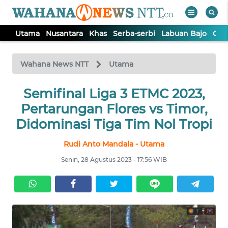
Utama
Nusantara
Khas
Serba-serbi
Labuan Bajo
Opi
WAHANA
Tutup
TV
Wahana News NTT
Utama
Semifinal Liga 3 ETMC 2023,
UTAMA
Pertarungan Flores vs Timor,
NUSANTARA
Didominasi Tiga Tim Nol Tropi
Rudi Anto Mandala - Utama
KHAS
Senin, 28 Agustus 2023 - 17:56 WIB
SERBA-
SERBI
LABUAN