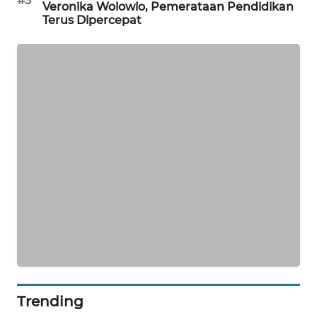
#5
NEWS
Veronika Wolowio, Pemerataan Pendidikan
Terus Dipercepat
SIDIKALANG
NEWS
SIBARAGAS
NEWS
METRO
SIANTAR
NEWS
METRO
MEDAN
NEWS
METRO
JAKARTA
Trending
NEWS