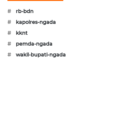
#
rb-bdn
KRT
NEWS
#
kapolres-ngada
#
kknt
KARING
NEWS
#
pemda-ngada
#
wakil-bupati-ngada
JURNAL
MARITIM
HUMBANG
NEWS
GARONGGANG
NEWS
FISUELRI
ID