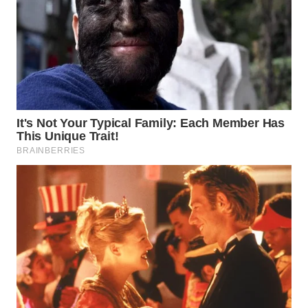
WN
PURWAKARTA
WN
PRIANGAN
TIMUR
WN
SEMARANG
WN
SOLO
WN
BOROBUDUR
WN