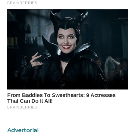
INFRASTRUKTUR
WAHANA
KONSUMEN
WAHANA
LISTRIK
WAHANA
TRAVEL
WAHANA
TV
WAHANANEWS
ID
WAHANANEWS
Advertorial