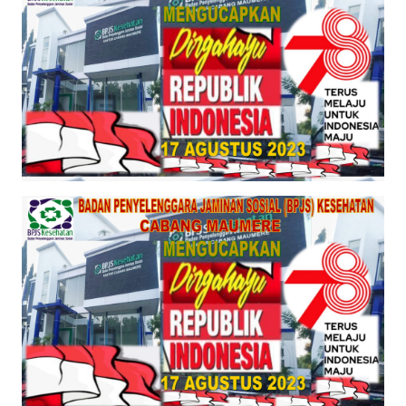
PEDOMAN
MEDIA
SIBER
REDAKSI
KARIR
DISCLAIMER
Wahana
News
Regional
WN
SUMUT
WN
JAKARTA