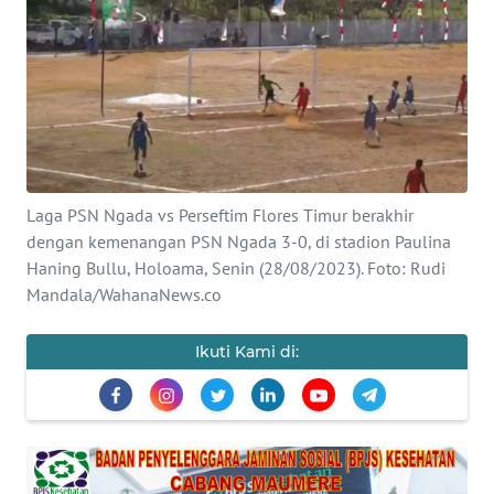
BAJO
OPINI
Informasi
INDEKS
BERITA
Laga PSN Ngada vs Perseftim Flores Timur berakhir
dengan kemenangan PSN Ngada 3-0, di stadion Paulina
KONTAK
Haning Bullu, Holoama, Senin (28/08/2023). Foto: Rudi
KAMI
Mandala/WahanaNews.co
INFO
Ikuti Kami di:
IKLAN
TENTANG
KAMI