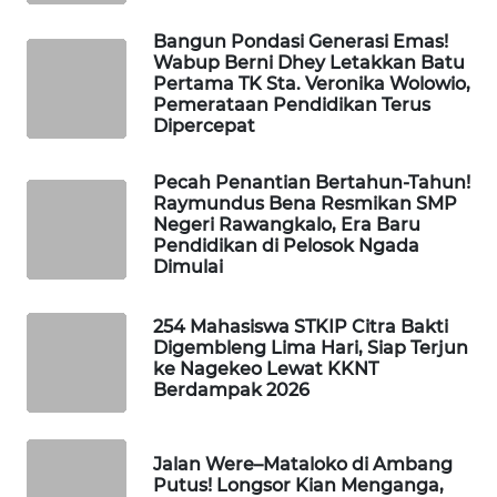
Bangun Pondasi Generasi Emas!
WAHANA
Wabup Berni Dhey Letakkan Batu
HEALTH
Pertama TK Sta. Veronika Wolowio,
Pemerataan Pendidikan Terus
Dipercepat
WAHANA
DESA
Pecah Penantian Bertahun-Tahun!
WISATA
Raymundus Bena Resmikan SMP
Negeri Rawangkalo, Era Baru
LAPAK
Pendidikan di Pelosok Ngada
Dimulai
WAHANA
Wahana
254 Mahasiswa STKIP Citra Bakti
Network
Digembleng Lima Hari, Siap Terjun
ke Nagekeo Lewat KKNT
Berdampak 2026
KONSUMEN
LISTRIK
Jalan Were–Mataloko di Ambang
Putus! Longsor Kian Menganga,
MASYARAKAT