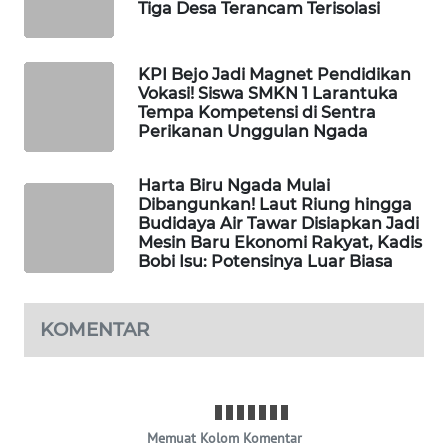
Tiga Desa Terancam Terisolasi
KELISTRIKAN
WALINKI
KPI Bejo Jadi Magnet Pendidikan
ID
Vokasi! Siswa SMKN 1 Larantuka
Tempa Kompetensi di Sentra
Perikanan Unggulan Ngada
MAWAKA
ID
Harta Biru Ngada Mulai
Dibangunkan! Laut Riung hingga
MARTABAT
Budidaya Air Tawar Disiapkan Jadi
NET
Mesin Baru Ekonomi Rakyat, Kadis
Bobi Isu: Potensinya Luar Biasa
PLN
WATCH
KOMENTAR
MKLI
LPKKI
Memuat Kolom Komentar