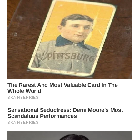
WN
LABUHANBATU
WN
TAPANULI
TENGAH
WN DELI
SERDANG
WN
TEBING
TINGGI
WN
PAKPAK
WN