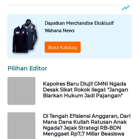
CO ID
WAHANANEWS
Dapatkan Merchandise Eksklusif
NET
Wahana News
WAHANA
SPORT
Buka Katalog
WAHANA
Pilihan Editor
UMKM
Kapolres Baru Diuji! GMNI Ngada
WAHANA
Desak Sikat Rokok Ilegal: "Jangan
SELEB
Biarkan Hukum Jadi Pajangan"
WAHANA
PERSONA
Di Tengah Efisiensi Anggaran, Dari
Mana Dana Kuliah Ratusan Anak
Ngada? Jejak Strategi RB-BDN
WAHANA
Menggaet Rp7,7 Miliar Beasiswa
OTOMOTIF