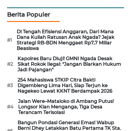
LKKI
Berita Populer
KOPEKLIN
Di Tengah Efisiensi Anggaran, Dari Mana
PORTAL
Dana Kuliah Ratusan Anak Ngada? Jejak
#1
KONSUMEN
Strategi RB-BDN Menggaet Rp7,7 Miliar
Beasiswa
FORWAMKI
Kapolres Baru Diuji! GMNI Ngada Desak
#2
Sikat Rokok Ilegal: "Jangan Biarkan Hukum
Jadi Pajangan"
ALPERKLINAS
254 Mahasiswa STKIP Citra Bakti
#3
Digembleng Lima Hari, Siap Terjun ke
FORJASIDA
Nagekeo Lewat KKNT Berdampak 2026
Jalan Were–Mataloko di Ambang Putus!
TAMBANG
#4
Longsor Kian Menganga, Tiga Desa
NEWS
Terancam Terisolasi
Bangun Pondasi Generasi Emas! Wabup
SITUNGIR
Berni Dhey Letakkan Batu Pertama TK Sta.