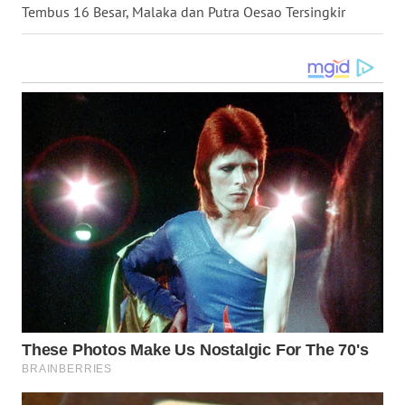
Tembus 16 Besar, Malaka dan Putra Oesao Tersingkir
NIAS
WN
LANGKAT
WN
TAPANULI
SELATAN
WN
TANJUNG
LESUNG
WN
KARO
WN
SIMALUNGUN