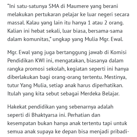
“Ini satu-satunya SMA di Maumere yang berani
melakukan pertukaran pelajar ke luar negeri secara
WN
JABAR
massal. Kalau yang lain itu hanya 1 atau 2 orang.
Kalian ini hebat sekali, luar biasa, bersama-sama
WN
dalam komunitas,” ungkap yang Mulia Mgr. Ewal.
BANTEN
Mgr. Ewal yang juga bertanggung jawab di Komisi
Pendidikan KWI ini, mengatakan, biasanya dalam
WN
NTT
rangka promosi sekolah, kegiatan seperti ini hanya
diberlakukan bagi orang-orang tertentu. Mestinya,
WN
tutur Yang Mulia, setiap anak harus diperhatikan.
KEPRI
Itulah yang kita sebut sebagai Merdeka Belajar.
WN
Hakekat pendidikan yang sebenarnya adalah
PAPUA
seperti di Bhaktyarsa ini. Perhatian dan
kesempatan bukan hanya anak tertentu tapi untuk
WN
semua anak supaya ke depan bisa menjadi pribadi-
PAPUA