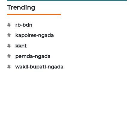
Trending
PERAPKI
NEWS
#
rb-bdn
SONYA
#
kapolres-ngada
ASA
NEWS
#
kknt
#
pemda-ngada
#
wakil-bupati-ngada