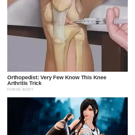
MADURA
WN
SURABAYA
WN
NATUNA
WN
BINTAN
WN
MANDALIKA
WN
LIKUPANG
WN