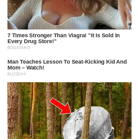
WN
PADANG
LAWAS
WN
SUMEDANG
WN
CIANJUR
WN
KEPULAUAN
SERIBU
WN
TANGERANG
WN
BINJAI