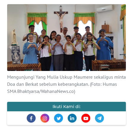
BAJO
OPINI
Informasi
INDEKS
BERITA
KONTAK
KAMI
Mengunjungi Yang Mulia Uskup Maumere sekaligus minta
Doa dan Berkat sebelum keberangkatan. (Foto: Humas
INFO
SMA Bhaktyarsa/WahanaNews.co)
IKLAN
Ikuti Kami di:
TENTANG
KAMI