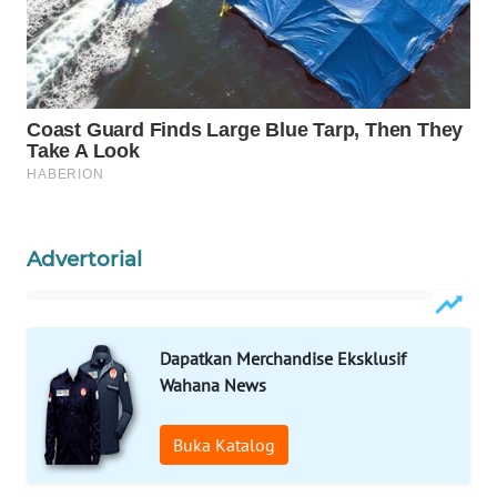
KELISTRIKAN
WALINKI
ID
MAWAKA
ID
MARTABAT
Advertorial
NET
PLN
WATCH
Dapatkan Merchandise Eksklusif
Wahana News
MKLI
Buka Katalog
LPKKI