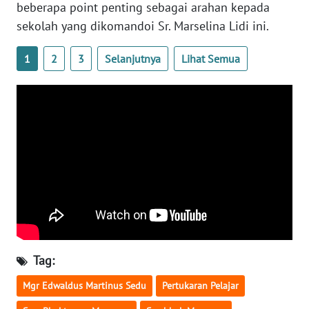
LAMPUNG
beberapa point penting sebagai arahan kepada
sekolah yang dikomandoi Sr. Marselina Lidi ini.
WN
JATENG
1
2
3
Selanjutnya
Lihat Semua
WN
NUSANTARA
WN
JOGJA
WN
JATIM
WN
BALI
Tag:
Mgr Edwaldus Martinus Sedu
Pertukaran Pelajar
WN
KALBAR