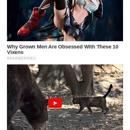
LABUANBAJO
WN
BORNEO
Wahana
Media
Group
WAHANA
NEWS
WAHANA
TANI
WAHANA
ADVOKAT
WAHANA