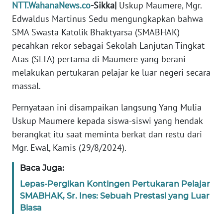
PEDOMAN
NTT.WahanaNews.co
-Sikka|
Uskup Maumere, Mgr.
MEDIA
Edwaldus Martinus Sedu mengungkapkan bahwa
SIBER
SMA Swasta Katolik Bhaktyarsa (SMABHAK)
pecahkan rekor sebagai Sekolah Lanjutan Tingkat
REDAKSI
Atas (SLTA) pertama di Maumere yang berani
melakukan pertukaran pelajar ke luar negeri secara
KARIR
massal.
DISCLAIMER
Pernyataan ini disampaikan langsung Yang Mulia
Uskup Maumere kepada siswa-siswi yang hendak
Wahana
berangkat itu saat meminta berkat dan restu dari
News
Mgr. Ewal, Kamis (29/8/2024).
Regional
Baca Juga:
WN
SUMUT
Lepas-Pergikan Kontingen Pertukaran Pelajar
SMABHAK, Sr. Ines: Sebuah Prestasi yang Luar
Biasa
WN
JAKARTA