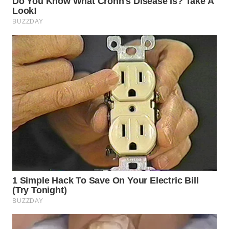
WN
PURWAKARTA
WN
PRIANGAN
TIMUR
WN
SEMARANG
WN
SOLO
WN
BOROBUDUR
WN