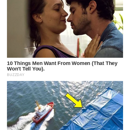
WAHANA
HEALTH
WAHANA
DESA
WISATA
LAPAK
WAHANA
Wahana
Network
KONSUMEN
LISTRIK
MASYARAKAT