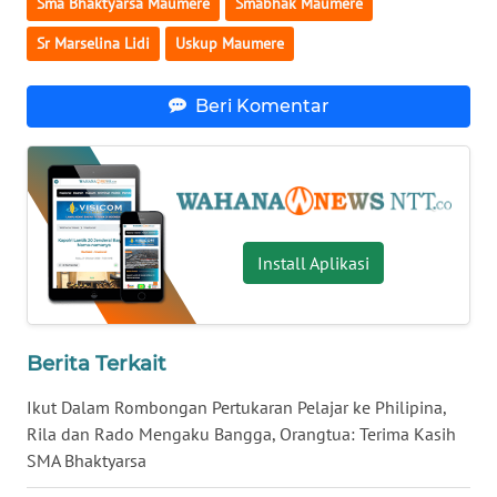
Sma Bhaktyarsa Maumere
Smabhak Maumere
Sr Marselina Lidi
Uskup Maumere
WN
KALTENG
Beri Komentar
WN
KALTARA
WN
KALSEL
Install Aplikasi
WN
KALTIM
Berita Terkait
WN
Ikut Dalam Rombongan Pertukaran Pelajar ke Philipina,
SULSEL
Rila dan Rado Mengaku Bangga, Orangtua: Terima Kasih
SMA Bhaktyarsa
WN
GORONTALO