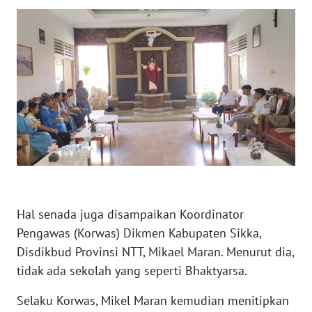
SULTENG
WN
SULBAR
WN
BABEL
WN
SUMBAR
WN
SUMSEL
Hal senada juga disampaikan Koordinator
Pengawas (Korwas) Dikmen Kabupaten Sikka,
WN
Disdikbud Provinsi NTT, Mikael Maran. Menurut dia,
BENGKULU
tidak ada sekolah yang seperti Bhaktyarsa.
Selaku Korwas, Mikel Maran kemudian menitipkan
WN