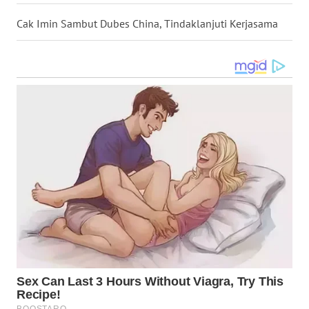
NIAS
Cak Imin Sambut Dubes China, Tindaklanjuti Kerjasama
WN
LANGKAT
WN
TAPANULI
SELATAN
WN
TANJUNG
LESUNG
WN
KARO
WN
SIMALUNGUN