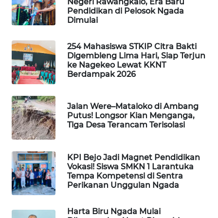
Negeri Rawangkalo, Era Baru
NEWS
Pendidikan di Pelosok Ngada
Dimulai
SIDIKALANG
NEWS
254 Mahasiswa STKIP Citra Bakti
Digembleng Lima Hari, Siap Terjun
SIBARAGAS
ke Nagekeo Lewat KKNT
Berdampak 2026
NEWS
METRO
Jalan Were–Mataloko di Ambang
SIANTAR
Putus! Longsor Kian Menganga,
NEWS
Tiga Desa Terancam Terisolasi
METRO
MEDAN
KPI Bejo Jadi Magnet Pendidikan
Vokasi! Siswa SMKN 1 Larantuka
NEWS
Tempa Kompetensi di Sentra
Perikanan Unggulan Ngada
METRO
JAKARTA
Harta Biru Ngada Mulai
NEWS