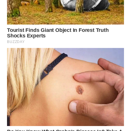
WN
CIREBON
WN
INDRAMAYU
WN
KUNINGAN
WN
MAJALENGKA
WN
SUBANG
WN
SUKABUMI