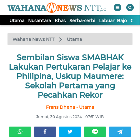
Utama
Nusantara
Khas
Serba-serbi
Labuan Bajo
Opi
WAHANA
Tutup
TV
Wahana News NTT
Utama
Sembilan Siswa SMABHAK
UTAMA
Lakukan Pertukaran Pelajar ke
NUSANTARA
Philipina, Uskup Maumere:
Sekolah Pertama yang
KHAS
Pecahkan Rekor
Frans Dhena - Utama
SERBA-
SERBI
Jumat, 30 Agustus 2024 - 07:51 WIB
LABUAN