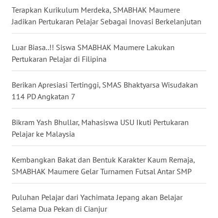
Terapkan Kurikulum Merdeka, SMABHAK Maumere
Jadikan Pertukaran Pelajar Sebagai Inovasi Berkelanjutan
WN
SULUT
Luar Biasa..!! Siswa SMABHAK Maumere Lakukan
Pertukaran Pelajar di Filipina
WN
MALUKU
Berikan Apresiasi Tertinggi, SMAS Bhaktyarsa Wisudakan
WN
114 PD Angkatan 7
MALUT
Bikram Yash Bhullar, Mahasiswa USU Ikuti Pertukaran
WN
Pelajar ke Malaysia
DAIRI
Kembangkan Bakat dan Bentuk Karakter Kaum Remaja,
WN
SMABHAK Maumere Gelar Turnamen Futsal Antar SMP
DANAU
TOBA
Puluhan Pelajar dari Yachimata Jepang akan Belajar
Selama Dua Pekan di Cianjur
WN