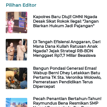
Pilihan Editor
LKKI
Kapolres Baru Diuji! GMNI Ngada
KOPEKLIN
Desak Sikat Rokok Ilegal: "Jangan
Biarkan Hukum Jadi Pajangan"
PORTAL
KONSUMEN
Di Tengah Efisiensi Anggaran, Dari
Mana Dana Kuliah Ratusan Anak
FORWAMKI
Ngada? Jejak Strategi RB-BDN
Menggaet Rp7,7 Miliar Beasiswa
ALPERKLINAS
Bangun Pondasi Generasi Emas!
Wabup Berni Dhey Letakkan Batu
FORJASIDA
Pertama TK Sta. Veronika Wolowio,
Pemerataan Pendidikan Terus
TAMBANG
Dipercepat
NEWS
Pecah Penantian Bertahun-Tahun!
Raymundus Bena Resmikan SMP
SITUNGIR