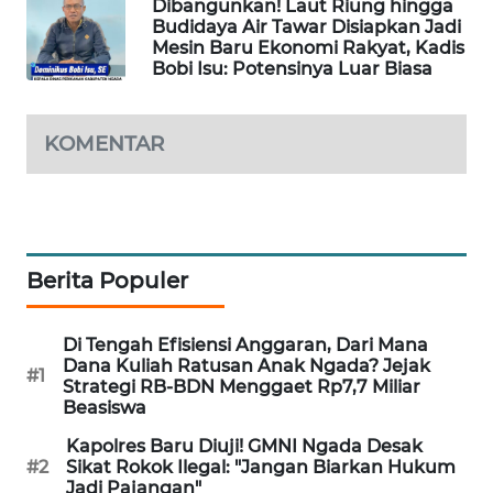
Dibangunkan! Laut Riung hingga
Budidaya Air Tawar Disiapkan Jadi
Mesin Baru Ekonomi Rakyat, Kadis
KRT
Bobi Isu: Potensinya Luar Biasa
NEWS
KARING
KOMENTAR
NEWS
JURNAL
MARITIM
Berita Populer
HUMBANG
NEWS
Di Tengah Efisiensi Anggaran, Dari Mana
Dana Kuliah Ratusan Anak Ngada? Jejak
GARONGGANG
#1
Strategi RB-BDN Menggaet Rp7,7 Miliar
NEWS
Beasiswa
Kapolres Baru Diuji! GMNI Ngada Desak
FISUELRI
#2
Sikat Rokok Ilegal: "Jangan Biarkan Hukum
ID
Jadi Pajangan"