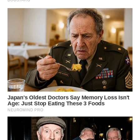
WN
LABUHANBATU
WN
TAPANULI
TENGAH
WN DELI
SERDANG
WN
TEBING
TINGGI
WN
PAKPAK
WN