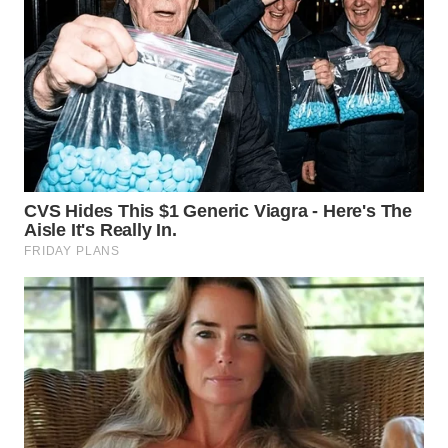
KARAWANG
WN
BEKASI
WN
BOGOR
WN
DEPOK
WN
TAPANULI
UTARA
WN
SAMOSIR