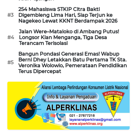
254 Mahasiswa STKIP Citra Bakti
ENERGI
#3
Digembleng Lima Hari, Siap Terjun ke
NEWS
Nagekeo Lewat KKNT Berdampak 2026
Jalan Were–Mataloko di Ambang Putus!
CILEUNGSI
#4
Longsor Kian Menganga, Tiga Desa
NEWS
Terancam Terisolasi
Bangun Pondasi Generasi Emas! Wabup
BERKAT
Berni Dhey Letakkan Batu Pertama TK Sta.
#5
NEWS
Veronika Wolowio, Pemerataan Pendidikan
Terus Dipercepat
BERAMPU
NEWS
ANUGERAH
NEWS
AKHLAK
ID