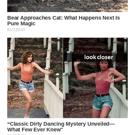
INFRASTRUKTUR
WAHANA
KONSUMEN
WAHANA
LISTRIK
WAHANA
TRAVEL
WAHANA
TV
WAHANANEWS
ID
WAHANANEWS