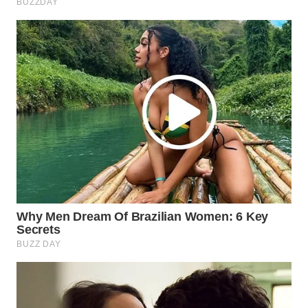
CO ID
WAHANANEWS
NET
WAHANA
SPORT
WAHANA
UMKM
WAHANA
SELEB
WAHANA
PERSONA
WAHANA
OTOMOTIF