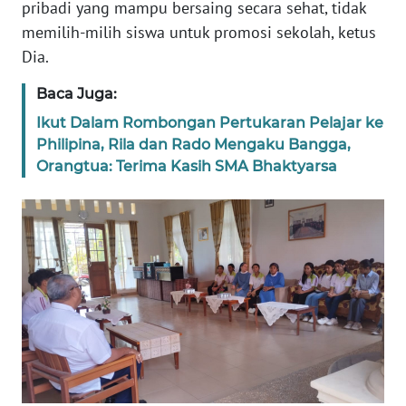
pribadi yang mampu bersaing secara sehat, tidak
BARAT
memilih-milih siswa untuk promosi sekolah, ketus
Dia.
WN
RIAU
Baca Juga:
Ikut Dalam Rombongan Pertukaran Pelajar ke
WN
Philipina, Rila dan Rado Mengaku Bangga,
SERAMBI
Orangtua: Terima Kasih SMA Bhaktyarsa
WN
JAMBI
WN
SULTRA
WN
NTB
WN