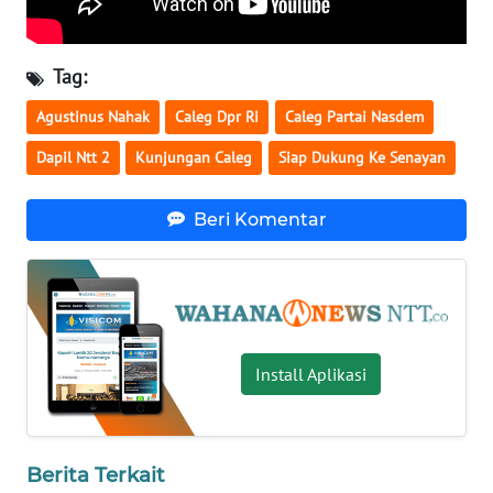
LAMPUNG
WN
Tag:
JATENG
Agustinus Nahak
Caleg Dpr Ri
Caleg Partai Nasdem
WN
Dapil Ntt 2
Kunjungan Caleg
Siap Dukung Ke Senayan
NUSANTARA
Beri Komentar
WN
JOGJA
WN
JATIM
Install Aplikasi
WN
BALI
WN
Berita Terkait
KALBAR