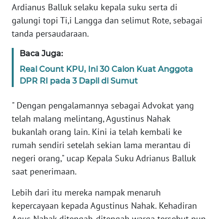
BARAT
Ardianus Balluk selaku kepala suku serta di
galungi topi Ti,i Langga dan selimut Rote, sebagai
WN
tanda persaudaraan.
RIAU
Baca Juga:
WN
Real Count KPU, Ini 30 Calon Kuat Anggota
SERAMBI
DPR RI pada 3 Dapil di Sumut
WN
" Dengan pengalamannya sebagai Advokat yang
JAMBI
telah malang melintang, Agustinus Nahak
bukanlah orang lain. Kini ia telah kembali ke
WN
rumah sendiri setelah sekian lama merantau di
SULTRA
negeri orang," ucap Kepala Suku Adrianus Balluk
saat penerimaan.
WN
NTB
Lebih dari itu mereka nampak menaruh
kepercayaan kepada Agustinus Nahak. Kehadiran
WN
Agus Nahak ditengah-ditengah warga tersebut pun