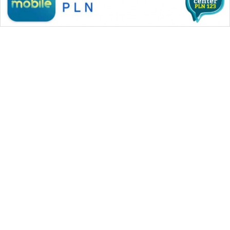
WAHANA MEDIA GROUP
|
|
|
WAHANA NEWS co
WAHANA TANI
WAHANA ADVOKAT
|
|
WAHANA INFRASTRUKTUR
WAHANA KONSUMEN
|
|
|
WAHANA LISTRIK
WAHANA TRAVEL
WAHANA TV
|
|
|
WAHANANEWS id
WAHANANEWS CO ID
WAHANANEWS NET
|
|
|
WAHANA SPORT ID
Wahana UMKM
Wahana Seleb
|
|
|
Wahana Persona
Wahana Otomotif
Wahana Health