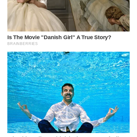
WN
PADANG
LAWAS
WN
SUMEDANG
WN
CIANJUR
WN
KEPULAUAN
SERIBU
WN
TANGERANG
WN
BINJAI