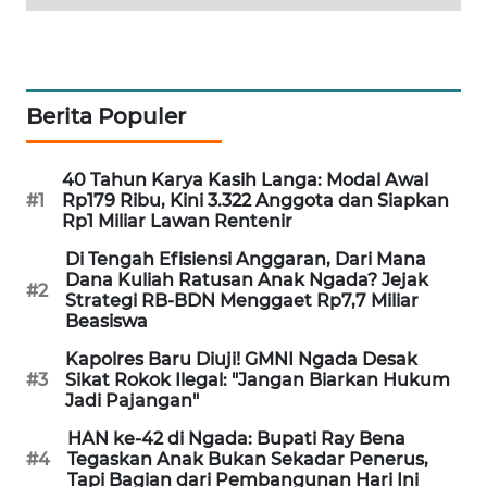
KRT
NEWS
Berita Populer
KARING
NEWS
40 Tahun Karya Kasih Langa: Modal Awal
#1
Rp179 Ribu, Kini 3.322 Anggota dan Siapkan
JURNAL
Rp1 Miliar Lawan Rentenir
MARITIM
Di Tengah Efisiensi Anggaran, Dari Mana
Dana Kuliah Ratusan Anak Ngada? Jejak
HUMBANG
#2
Strategi RB-BDN Menggaet Rp7,7 Miliar
NEWS
Beasiswa
Kapolres Baru Diuji! GMNI Ngada Desak
GARONGGANG
#3
Sikat Rokok Ilegal: "Jangan Biarkan Hukum
NEWS
Jadi Pajangan"
HAN ke-42 di Ngada: Bupati Ray Bena
FISUELRI
#4
Tegaskan Anak Bukan Sekadar Penerus,
ID
Tapi Bagian dari Pembangunan Hari Ini