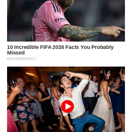
MADURA
WN
SURABAYA
WN
NATUNA
WN
BINTAN
WN
MANDALIKA
WN
LIKUPANG
WN