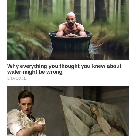
KARAWANG
WN
BEKASI
WN
BOGOR
WN
DEPOK
WN
TAPANULI
UTARA
WN
SAMOSIR