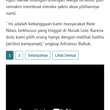
SULTENG
semakin membuat mereka yakin akan pilihannya
nanti.
WN
SULBAR
" Ini adalah kebanggaan kami masyarakat Rote
Ndao, terkhusus yang tinggal di Nusak Lole. Karena
WN
dulu kami pilih orang hanya dengan melihat baliho
BABEL
(atribut kampanye)," ungkap Adrianus Balluk.
WN
1
2
Selanjutnya
Lihat Semua
SUMBAR
WN
SUMSEL
WN
BENGKULU
WN