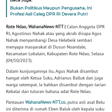
Baca Juga:
Bukan Politikus Maupun Pengusaha, Ini
WN
Profesi Asli Caleg DPR RI Devara Putri
JABAR
Rote Ndao, WahanaNews-NTT |
Calon Anggota DPR
WN
RI, Agustinus Nahak atau yang akrab disapa Agus
BANTEN
Nahak menyambangi Desa Helebeik sembari
menyapa masyarakat di Dusun Noandale,
WN
Kecamatan Lobalain, Kabupaten Rote Ndao, Selasa
NTT
(04/10/2023).
WN
Dalam kunjungannya itu, Agus Nahak disambut
KEPRI
hangat oleh Ketua Suku, Adrianus Balluk dan juga
warga setempat. Ia bahkan disambut dengan tarian
WN
Kebalai dan tuturan bahasa adat Rote Ndao.
PAPUA
Pantauan
WahanaNews-NTT.co
, putra asli asal Belu
WN
ini diterima di rumah Eben Baluk oleh kepala suku
PAPUA