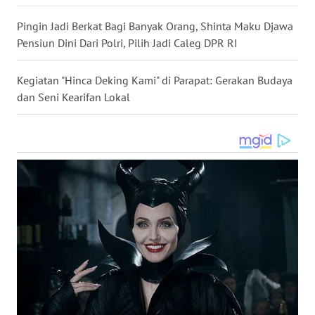
Pingin Jadi Berkat Bagi Banyak Orang, Shinta Maku Djawa
WN
Pensiun Dini Dari Polri, Pilih Jadi Caleg DPR RI
SULUT
Kegiatan "Hinca Deking Kami" di Parapat: Gerakan Budaya
WN
dan Seni Kearifan Lokal
MALUKU
WN
MALUT
WN
DAIRI
WN
DANAU
TOBA
WN