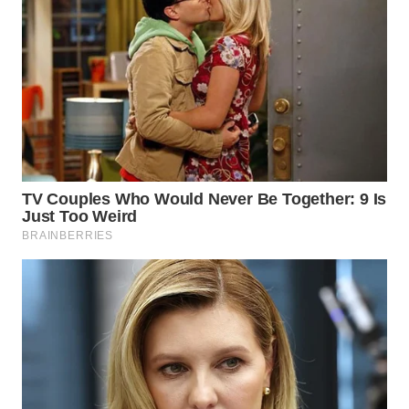
CO ID
WAHANANEWS
NET
WAHANA
SPORT
WAHANA
UMKM
WAHANA
SELEB
WAHANA
PERSONA
WAHANA
OTOMOTIF