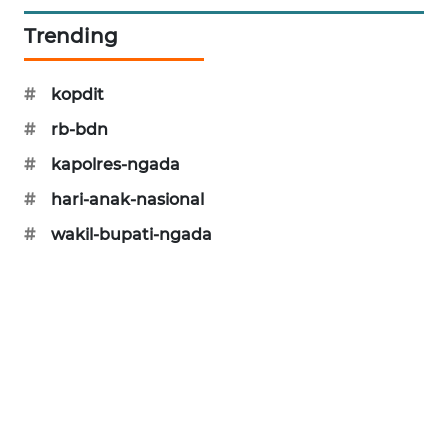
Trending
PERAPKI
NEWS
#
kopdit
SONYA
#
rb-bdn
ASA
NEWS
#
kapolres-ngada
#
hari-anak-nasional
#
wakil-bupati-ngada