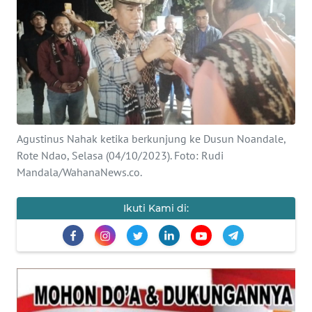
BAJO
OPINI
Informasi
INDEKS
BERITA
Agustinus Nahak ketika berkunjung ke Dusun Noandale,
Rote Ndao, Selasa (04/10/2023). Foto: Rudi
KONTAK
Mandala/WahanaNews.co.
KAMI
Ikuti Kami di:
INFO
IKLAN
TENTANG
KAMI