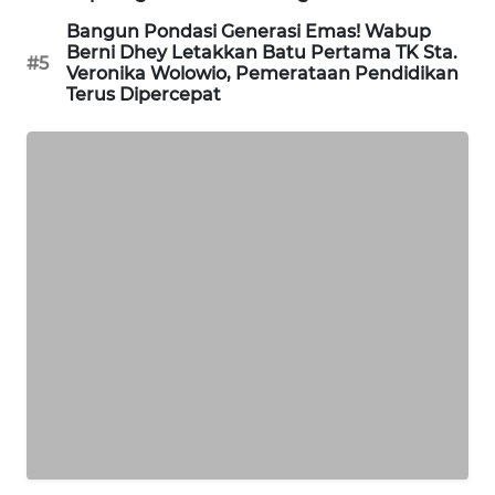
Bangun Pondasi Generasi Emas! Wabup
ENERGI
Berni Dhey Letakkan Batu Pertama TK Sta.
#5
NEWS
Veronika Wolowio, Pemerataan Pendidikan
Terus Dipercepat
CILEUNGSI
NEWS
BERKAT
NEWS
BERAMPU
NEWS
ANUGERAH
NEWS
AKHLAK
ID