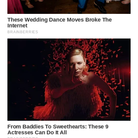
LABUANBAJO
WN
BORNEO
Wahana
Media
Group
WAHANA
NEWS
WAHANA
TANI
WAHANA
ADVOKAT
WAHANA