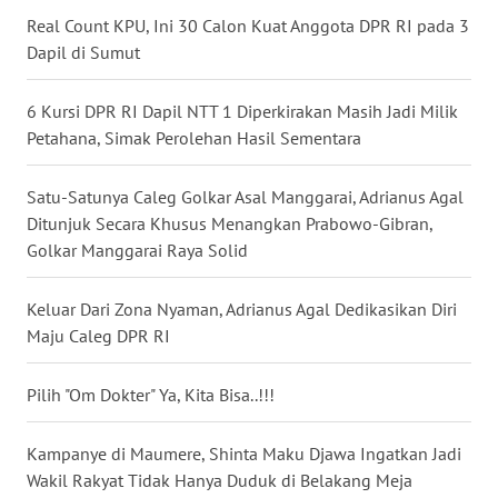
Real Count KPU, Ini 30 Calon Kuat Anggota DPR RI pada 3
Dapil di Sumut
WN
KALTENG
6 Kursi DPR RI Dapil NTT 1 Diperkirakan Masih Jadi Milik
Petahana, Simak Perolehan Hasil Sementara
WN
KALTARA
Satu-Satunya Caleg Golkar Asal Manggarai, Adrianus Agal
Ditunjuk Secara Khusus Menangkan Prabowo-Gibran,
WN
KALSEL
Golkar Manggarai Raya Solid
WN
Keluar Dari Zona Nyaman, Adrianus Agal Dedikasikan Diri
KALTIM
Maju Caleg DPR RI
WN
Pilih "Om Dokter" Ya, Kita Bisa..!!!
SULSEL
Kampanye di Maumere, Shinta Maku Djawa Ingatkan Jadi
WN
Wakil Rakyat Tidak Hanya Duduk di Belakang Meja
GORONTALO