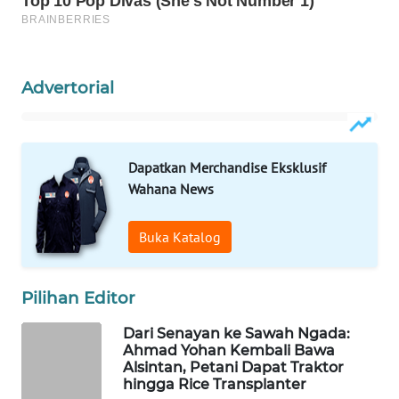
KELISTRIKAN
WALINKI
ID
Advertorial
MAWAKA
ID
Dapatkan Merchandise Eksklusif
Wahana News
MARTABAT
NET
Buka Katalog
PLN
WATCH
Pilihan Editor
MKLI
Dari Senayan ke Sawah Ngada:
Ahmad Yohan Kembali Bawa
Alsintan, Petani Dapat Traktor
LPKKI
hingga Rice Transplanter