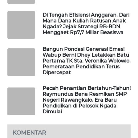
NEWS
Di Tengah Efisiensi Anggaran, Dari
SIDIKALANG
Mana Dana Kuliah Ratusan Anak
NEWS
Ngada? Jejak Strategi RB-BDN
Menggaet Rp7,7 Miliar Beasiswa
SIBARAGAS
NEWS
Bangun Pondasi Generasi Emas!
Wabup Berni Dhey Letakkan Batu
Pertama TK Sta. Veronika Wolowio,
METRO
Pemerataan Pendidikan Terus
SIANTAR
Dipercepat
NEWS
Pecah Penantian Bertahun-Tahun!
METRO
Raymundus Bena Resmikan SMP
MEDAN
Negeri Rawangkalo, Era Baru
NEWS
Pendidikan di Pelosok Ngada
Dimulai
METRO
JAKARTA
KOMENTAR
NEWS