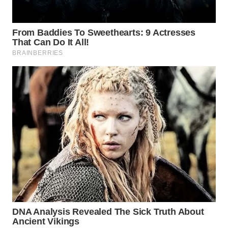
NIAS
WN
LANGKAT
WN
TAPANULI
SELATAN
WN
TANJUNG
LESUNG
WN
KARO
WN
SIMALUNGUN