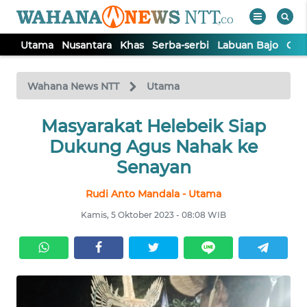
Utama
Nusantara
Khas
Serba-serbi
Labuan Bajo
Opi
WAHANA
Tutup
TV
Wahana News NTT
Utama
Masyarakat Helebeik Siap
UTAMA
Dukung Agus Nahak ke
NUSANTARA
Senayan
Rudi Anto Mandala - Utama
KHAS
Kamis, 5 Oktober 2023 - 08:08 WIB
SERBA-
SERBI
LABUAN