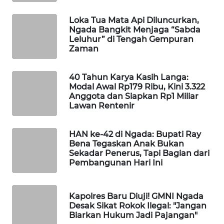
LKKI
Loka Tua Mata Api Diluncurkan,
Ngada Bangkit Menjaga “Sabda
KOPEKLIN
Leluhur” di Tengah Gempuran
Zaman
PORTAL
KONSUMEN
40 Tahun Karya Kasih Langa:
Modal Awal Rp179 Ribu, Kini 3.322
Anggota dan Siapkan Rp1 Miliar
FORWAMKI
Lawan Rentenir
ALPERKLINAS
HAN ke-42 di Ngada: Bupati Ray
Bena Tegaskan Anak Bukan
FORJASIDA
Sekadar Penerus, Tapi Bagian dari
Pembangunan Hari Ini
TAMBANG
NEWS
Kapolres Baru Diuji! GMNI Ngada
Desak Sikat Rokok Ilegal: "Jangan
Biarkan Hukum Jadi Pajangan"
SITUNGIR