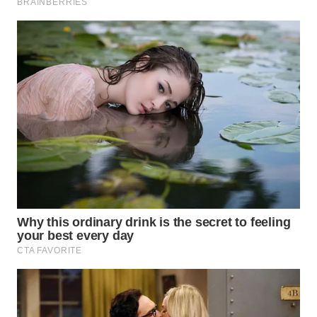
INFRASTRUKTUR
WAHANA
KONSUMEN
WAHANA
LISTRIK
WAHANA
TRAVEL
WAHANA
TV
WAHANANEWS
ID
WAHANANEWS