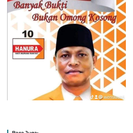
PEDOMAN
MEDIA
SIBER
REDAKSI
KARIR
DISCLAIMER
Wahana
News
Regional
WN
SUMUT
WN
JAKARTA