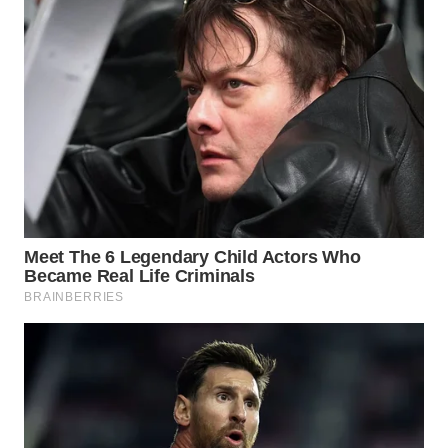
WN
PURWAKARTA
WN
PRIANGAN
TIMUR
WN
SEMARANG
WN
SOLO
WN
BOROBUDUR
WN