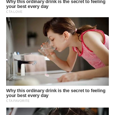
WN
CIREBON
WN
INDRAMAYU
WN
KUNINGAN
WN
MAJALENGKA
WN
SUBANG
WN
SUKABUMI