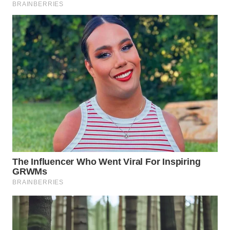
WN
LABUHANBATU
WN
TAPANULI
TENGAH
WN DELI
SERDANG
WN
TEBING
TINGGI
WN
PAKPAK
WN