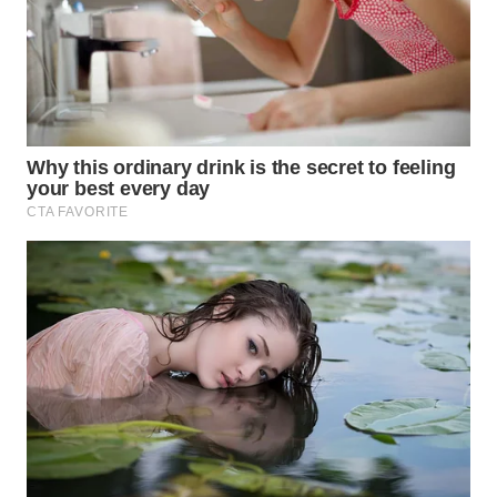
INFRASTRUKTUR
WAHANA
KONSUMEN
WAHANA
LISTRIK
WAHANA
TRAVEL
WAHANA
TV
WAHANANEWS
ID
WAHANANEWS