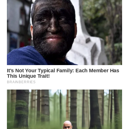
WN
SULUT
WN
MALUKU
WN
MALUT
WN
DAIRI
WN
DANAU
TOBA
WN