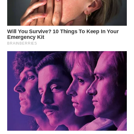
WN
CIREBON
WN
INDRAMAYU
WN
KUNINGAN
WN
MAJALENGKA
WN
SUBANG
WN
SUKABUMI