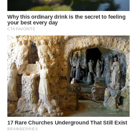
CO ID
WAHANANEWS
NET
WAHANA
SPORT
WAHANA
UMKM
WAHANA
SELEB
WAHANA
PERSONA
WAHANA
OTOMOTIF