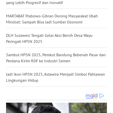
yang Lebih Progresif dan Inovatif
WN
MARTABAT Prabowo-Gibran Dorong Masyarakat Ubah
KALTENG
Mindset: Sampah Bisa Jadi Sumber Ekonomi
WN
DLH Sulawesi Tengah Gelar Aksi Bersih Desa Wayu
KALTARA
Peringati HPSN 2025
WN
Sambut HPSN 2025, Pemkot Bandung Bebenah Pasar dan
KALSEL
Perdana Kirim RDF ke Industri Semen
WN
Jadi Ikon HPSN 2025, Astawira Menjadi Simbol Pahlawan
KALTIM
Lingkungan Hidup
WN
SULSEL
WN
GORONTALO