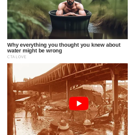
NIAS
WN
LANGKAT
WN
TAPANULI
SELATAN
WN
TANJUNG
LESUNG
WN
KARO
WN
SIMALUNGUN