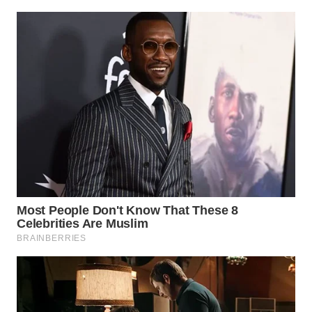
KARAWANG
WN
BEKASI
WN
BOGOR
WN
DEPOK
WN
TAPANULI
UTARA
WN
SAMOSIR