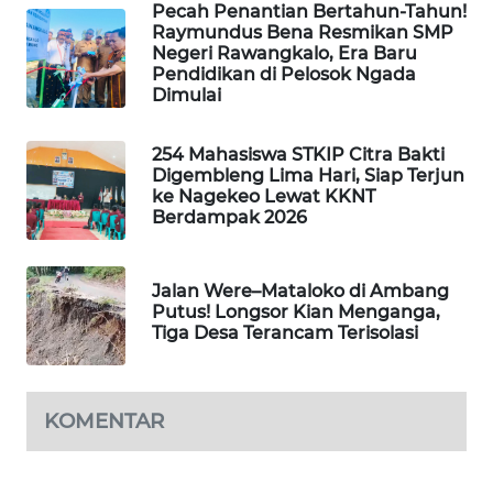
Pecah Penantian Bertahun-Tahun!
LKKI
Raymundus Bena Resmikan SMP
Negeri Rawangkalo, Era Baru
Pendidikan di Pelosok Ngada
KOPEKLIN
Dimulai
PORTAL
254 Mahasiswa STKIP Citra Bakti
KONSUMEN
Digembleng Lima Hari, Siap Terjun
ke Nagekeo Lewat KKNT
Berdampak 2026
FORWAMKI
ALPERKLINAS
Jalan Were–Mataloko di Ambang
Putus! Longsor Kian Menganga,
Tiga Desa Terancam Terisolasi
FORJASIDA
TAMBANG
NEWS
KOMENTAR
SITUNGIR