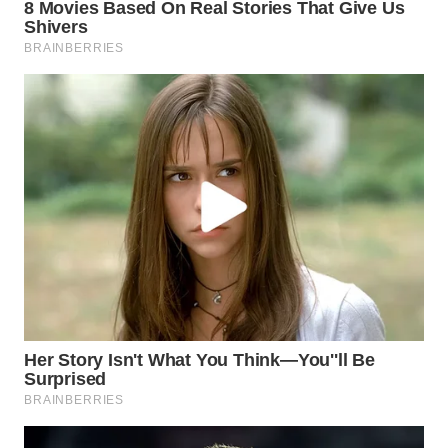
WN
PURWAKARTA
WN
PRIANGAN
TIMUR
WN
SEMARANG
WN
SOLO
WN
BOROBUDUR
WN