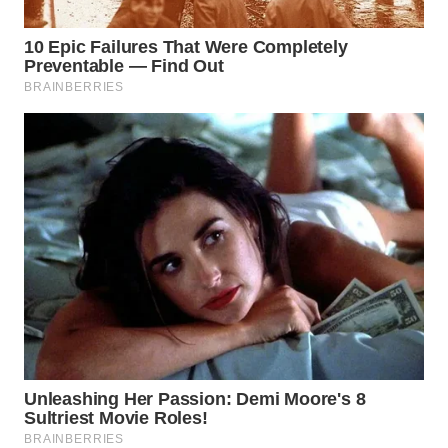
WN
LABUHANBATU
WN
TAPANULI
TENGAH
WN DELI
SERDANG
WN
TEBING
TINGGI
WN
PAKPAK
WN