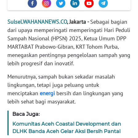
PEDOMAN
MEDIA
SIBER
Sulsel.WAHANANEWS.CO
, Jakarta -
Sebagai bagian
dari upaya memperingati memperingati Hari Peduli
REDAKSI
Sampah Nasional (HPSN) 2025, Ketua Umum DPP
MARTABAT Prabowo-Gibran, KRT Tohom Purba,
KARIR
menegaskan pentingnya pengelolaan sampah yang
lebih progresif dan inovatif.
DISCLAIMER
Menurutnya, sampah bukan sekadar masalah
Wahana
lingkungan, tetapi juga peluang untuk
News
Regional
menciptakan
energi
bersih dan lingkungan yang
lebih sehat bagi masyarakat.
WN
SUMUT
Baca Juga:
Komunitas Aceh Coastal Development dan
WN
DLHK Banda Aceh Gelar Aksi Bersih Pantai
JAKARTA