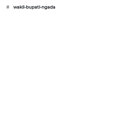
#
wakil-bupati-ngada
ENERGI
NEWS
CILEUNGSI
NEWS
BERKAT
NEWS
BERAMPU
NEWS
ANUGERAH
NEWS
AKHLAK
ID