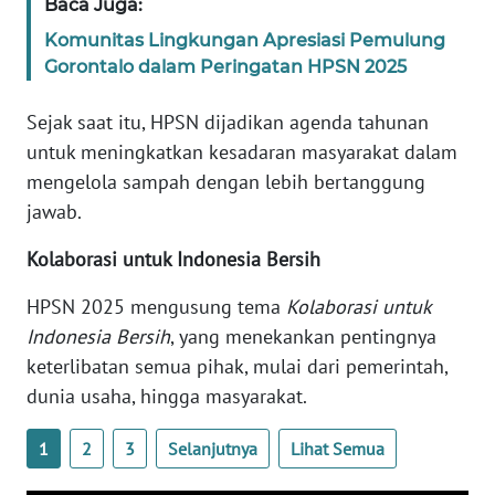
Baca Juga:
BARAT
Komunitas Lingkungan Apresiasi Pemulung
Gorontalo dalam Peringatan HPSN 2025
WN
RIAU
Sejak saat itu, HPSN dijadikan agenda tahunan
untuk meningkatkan kesadaran masyarakat dalam
WN
SERAMBI
mengelola sampah dengan lebih bertanggung
jawab.
WN
Kolaborasi untuk Indonesia Bersih
JAMBI
HPSN 2025 mengusung tema
Kolaborasi untuk
WN
Indonesia Bersih
, yang menekankan pentingnya
SULTRA
keterlibatan semua pihak, mulai dari pemerintah,
dunia usaha, hingga masyarakat.
WN
NTB
1
2
3
Selanjutnya
Lihat Semua
WN