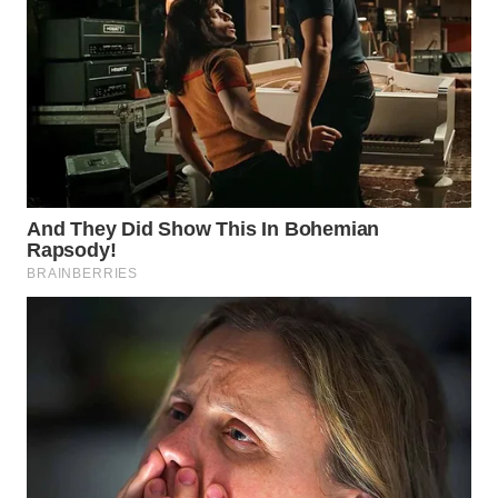
WN
PADANG
LAWAS
WN
SUMEDANG
WN
CIANJUR
WN
KEPULAUAN
SERIBU
WN
TANGERANG
WN
BINJAI