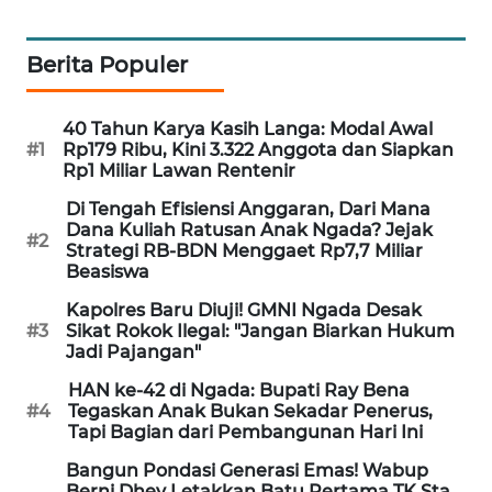
NEWS
Berita Populer
SIDIKALANG
NEWS
40 Tahun Karya Kasih Langa: Modal Awal
SIBARAGAS
#1
Rp179 Ribu, Kini 3.322 Anggota dan Siapkan
NEWS
Rp1 Miliar Lawan Rentenir
Di Tengah Efisiensi Anggaran, Dari Mana
METRO
Dana Kuliah Ratusan Anak Ngada? Jejak
#2
SIANTAR
Strategi RB-BDN Menggaet Rp7,7 Miliar
Beasiswa
NEWS
Kapolres Baru Diuji! GMNI Ngada Desak
METRO
#3
Sikat Rokok Ilegal: "Jangan Biarkan Hukum
Jadi Pajangan"
MEDAN
NEWS
HAN ke-42 di Ngada: Bupati Ray Bena
#4
Tegaskan Anak Bukan Sekadar Penerus,
Tapi Bagian dari Pembangunan Hari Ini
METRO
JAKARTA
Bangun Pondasi Generasi Emas! Wabup
NEWS
Berni Dhey Letakkan Batu Pertama TK Sta.