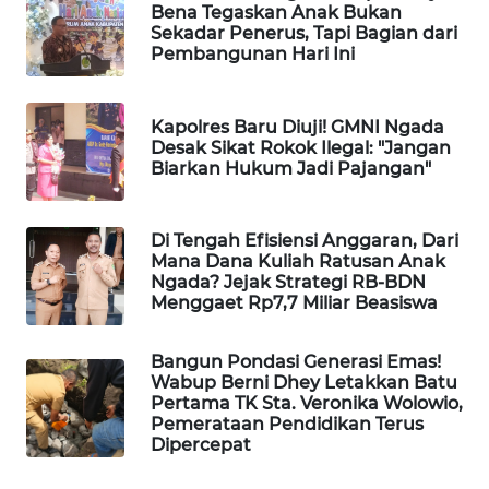
Bena Tegaskan Anak Bukan
KELISTRIKAN
Sekadar Penerus, Tapi Bagian dari
Pembangunan Hari Ini
WALINKI
ID
Kapolres Baru Diuji! GMNI Ngada
Desak Sikat Rokok Ilegal: "Jangan
MAWAKA
Biarkan Hukum Jadi Pajangan"
ID
MARTABAT
Di Tengah Efisiensi Anggaran, Dari
NET
Mana Dana Kuliah Ratusan Anak
Ngada? Jejak Strategi RB-BDN
Menggaet Rp7,7 Miliar Beasiswa
PLN
WATCH
Bangun Pondasi Generasi Emas!
Wabup Berni Dhey Letakkan Batu
MKLI
Pertama TK Sta. Veronika Wolowio,
Pemerataan Pendidikan Terus
Dipercepat
LPKKI