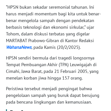
“HPSN bukan sekadar seremonial tahunan. Ini
WN
harus menjadi momentum bagi kita untuk benar-
JABAR
benar mengelola sampah dengan pendekatan
berbasis teknologi dan ekonomi sirkular,” ujar
WN
Tohom, dalam diskusi terbatas yang digelar
BANTEN
MARTABAT Prabowo-Gibran di Kantor Redaksi
WahanaNews
, pada Kamis (20/2/2025).
WN
NTT
HPSN sendiri bermula dari tragedi longsornya
Tempat Pembuangan Akhir (TPA) Leuwigajah di
WN
Cimahi, Jawa Barat, pada 21 Februari 2005, yang
KEPRI
menelan korban jiwa hingga 157 orang.
WN
Peristiwa tersebut menjadi pengingat bahwa
PAPUA
pengelolaan sampah yang buruk dapat berujung
pada bencana lingkungan dan kemanusiaan.
WN
PAPUA