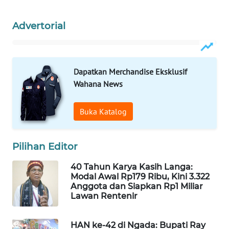
Advertorial
WAHANA
HEALTH
WAHANA
Dapatkan Merchandise Eksklusif
DESA
Wahana News
WISATA
Buka Katalog
LAPAK
WAHANA
Pilihan Editor
Wahana
Network
40 Tahun Karya Kasih Langa:
Modal Awal Rp179 Ribu, Kini 3.322
Anggota dan Siapkan Rp1 Miliar
KONSUMEN
Lawan Rentenir
LISTRIK
MASYARAKAT
HAN ke-42 di Ngada: Bupati Ray