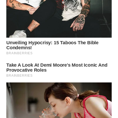
LABUANBAJO
WN
BORNEO
Wahana
Media
Group
WAHANA
NEWS
WAHANA
TANI
WAHANA
ADVOKAT
WAHANA