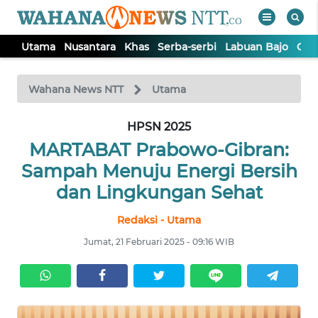
Utama
Nusantara
Khas
Serba-serbi
Labuan Bajo
Opi
WAHANA
Tutup
TV
Wahana News NTT
Utama
HPSN 2025
UTAMA
MARTABAT Prabowo-Gibran:
NUSANTARA
Sampah Menuju Energi Bersih
dan Lingkungan Sehat
KHAS
Redaksi - Utama
Jumat, 21 Februari 2025 - 09:16 WIB
SERBA-
SERBI
LABUAN