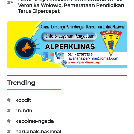
#5
Veronika Wolowio, Pemerataan Pendidikan
Terus Dipercepat
KRT
NEWS
KARING
NEWS
JURNAL
MARITIM
HUMBANG
Trending
NEWS
#
kopdit
GARONGGANG
NEWS
#
rb-bdn
#
kapolres-ngada
FISUELRI
ID
#
hari-anak-nasional