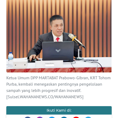
BAJO
OPINI
Informasi
INDEKS
BERITA
KONTAK
KAMI
Ketua Umum DPP MARTABAT Prabowo-Gibran, KRT Tohom
INFO
Purba, kembali menegaskan pentingnya pengelolaan
IKLAN
sampah yang lebih progresif dan inovatif.
[Sulsel.WAHANANEWS.CO/WAHANANEWS]
TENTANG
KAMI
Ikuti Kami di: