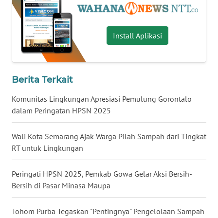
LAMPUNG
WN
Install Aplikasi
JATENG
WN
NUSANTARA
Berita Terkait
Komunitas Lingkungan Apresiasi Pemulung Gorontalo
WN
JOGJA
dalam Peringatan HPSN 2025
WN
Wali Kota Semarang Ajak Warga Pilah Sampah dari Tingkat
JATIM
RT untuk Lingkungan
WN
Peringati HPSN 2025, Pemkab Gowa Gelar Aksi Bersih-
BALI
Bersih di Pasar Minasa Maupa
WN
Tohom Purba Tegaskan "Pentingnya" Pengelolaan Sampah
KALBAR