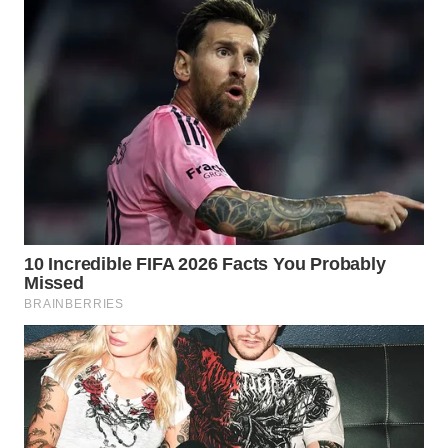
MADURA
WN
SURABAYA
WN
NATUNA
WN
BINTAN
WN
MANDALIKA
WN
LIKUPANG
WN