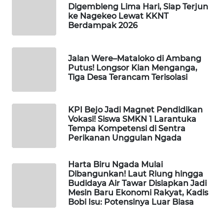
Digembleng Lima Hari, Siap Terjun
ke Nagekeo Lewat KKNT
Berdampak 2026
WAHANA
HEALTH
Jalan Were–Mataloko di Ambang
WAHANA
Putus! Longsor Kian Menganga,
DESA
Tiga Desa Terancam Terisolasi
WISATA
LAPAK
KPI Bejo Jadi Magnet Pendidikan
Vokasi! Siswa SMKN 1 Larantuka
WAHANA
Tempa Kompetensi di Sentra
Perikanan Unggulan Ngada
Wahana
Network
Harta Biru Ngada Mulai
Dibangunkan! Laut Riung hingga
KONSUMEN
Budidaya Air Tawar Disiapkan Jadi
LISTRIK
Mesin Baru Ekonomi Rakyat, Kadis
Bobi Isu: Potensinya Luar Biasa
MASYARAKAT