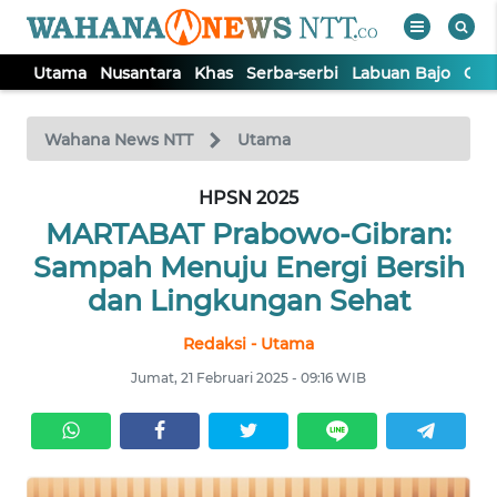
Utama
Nusantara
Khas
Serba-serbi
Labuan Bajo
Opi
WAHANA
Tutup
TV
Wahana News NTT
Utama
HPSN 2025
UTAMA
MARTABAT Prabowo-Gibran:
NUSANTARA
Sampah Menuju Energi Bersih
dan Lingkungan Sehat
KHAS
Redaksi - Utama
Jumat, 21 Februari 2025 - 09:16 WIB
SERBA-
SERBI
LABUAN