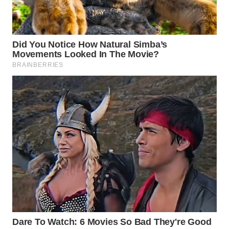
WN
SULUT
WN
MALUKU
WN
MALUT
WN
DAIRI
WN
DANAU
TOBA
WN