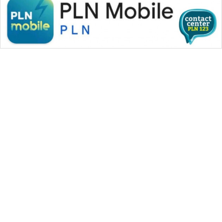
WAHANA MEDIA GROUP
|
|
|
WAHANA NEWS co
WAHANA TANI
WAHANA ADVOKAT
|
|
WAHANA INFRASTRUKTUR
WAHANA KONSUMEN
|
|
|
WAHANA LISTRIK
WAHANA TRAVEL
WAHANA TV
|
|
|
WAHANANEWS id
WAHANANEWS CO ID
WAHANANEWS NET