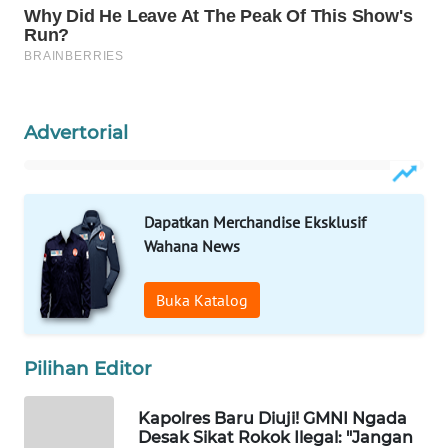
INFRASTRUKTUR
WAHANA
KONSUMEN
Advertorial
WAHANA
LISTRIK
WAHANA
Dapatkan Merchandise Eksklusif
TRAVEL
Wahana News
WAHANA
Buka Katalog
TV
WAHANANEWS
Pilihan Editor
ID
Kapolres Baru Diuji! GMNI Ngada
WAHANANEWS
Desak Sikat Rokok Ilegal: "Jangan