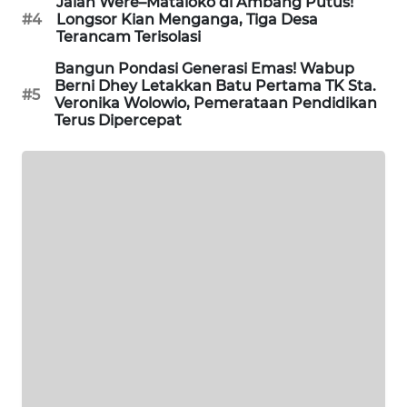
Jalan Were–Mataloko di Ambang Putus!
LKKI
#4
Longsor Kian Menganga, Tiga Desa
Terancam Terisolasi
KOPEKLIN
Bangun Pondasi Generasi Emas! Wabup
Berni Dhey Letakkan Batu Pertama TK Sta.
#5
Veronika Wolowio, Pemerataan Pendidikan
PORTAL
Terus Dipercepat
KONSUMEN
FORWAMKI
ALPERKLINAS
FORJASIDA
TAMBANG
NEWS
SITUNGIR