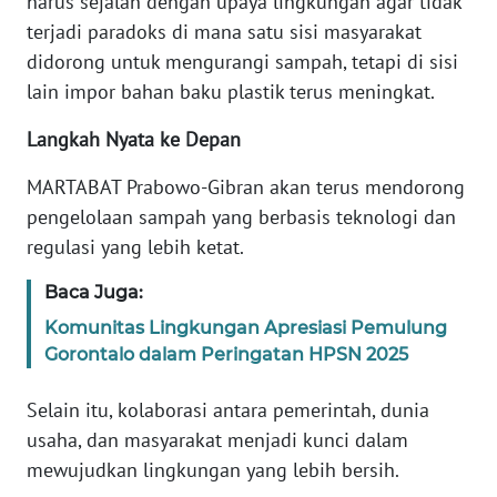
harus sejalan dengan upaya lingkungan agar tidak
terjadi paradoks di mana satu sisi masyarakat
WN
didorong untuk mengurangi sampah, tetapi di sisi
JABAR
lain impor bahan baku plastik terus meningkat.
WN
Langkah Nyata ke Depan
BANTEN
MARTABAT Prabowo-Gibran akan terus mendorong
pengelolaan sampah yang berbasis teknologi dan
WN
NTT
regulasi yang lebih ketat.
Baca Juga:
WN
KEPRI
Komunitas Lingkungan Apresiasi Pemulung
Gorontalo dalam Peringatan HPSN 2025
WN
PAPUA
Selain itu, kolaborasi antara pemerintah, dunia
usaha, dan masyarakat menjadi kunci dalam
WN
mewujudkan lingkungan yang lebih bersih.
PAPUA