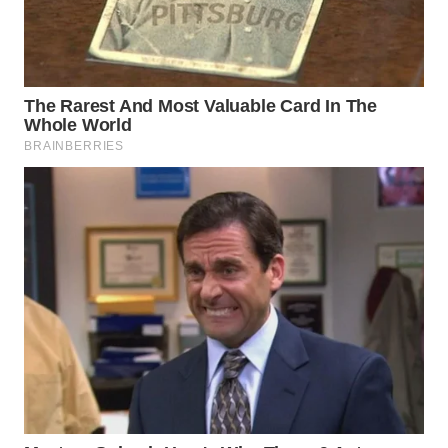
KARAWANG
WN
BEKASI
WN
BOGOR
WN
DEPOK
WN
TAPANULI
UTARA
WN
SAMOSIR