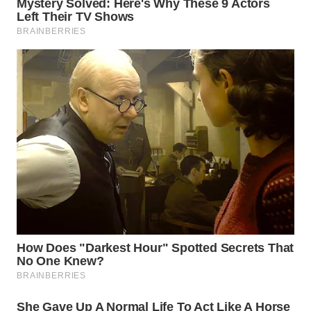
WN
PADANG
LAWAS
WN
SUMEDANG
WN
CIANJUR
WN
KEPULAUAN
SERIBU
WN
TANGERANG
WN
BINJAI