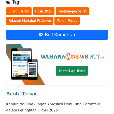
Tag:
SULTENG
Energi Bersih
Hpsn 2025
Lingkungan Sehat
WN
Relawan Martabat Prabowo
Tohom Purba
SULBAR
WN
Beri Komentar
BABEL
WN
SUMBAR
Install Aplikasi
WN
SUMSEL
WN
Berita Terkait
BENGKULU
Komunitas Lingkungan Apresiasi Pemulung Gorontalo
WN
dalam Peringatan HPSN 2025