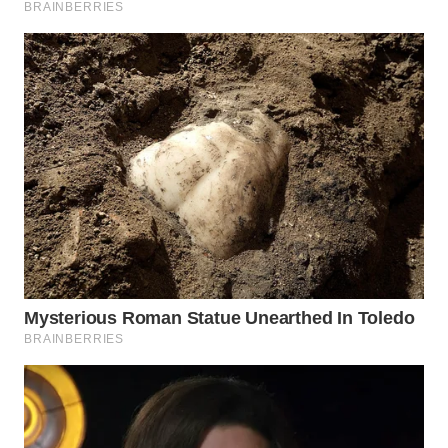
NIAS
WN
LANGKAT
WN
TAPANULI
SELATAN
WN
TANJUNG
LESUNG
WN
KARO
WN
SIMALUNGUN