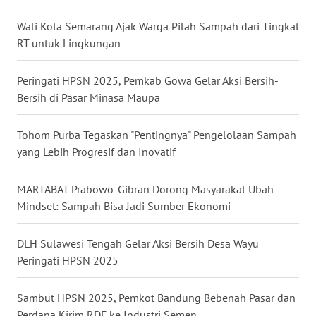
LAMPUNG
Wali Kota Semarang Ajak Warga Pilah Sampah dari Tingkat
WN
RT untuk Lingkungan
JATENG
Peringati HPSN 2025, Pemkab Gowa Gelar Aksi Bersih-
WN
Bersih di Pasar Minasa Maupa
NUSANTARA
Tohom Purba Tegaskan "Pentingnya" Pengelolaan Sampah
WN
yang Lebih Progresif dan Inovatif
JOGJA
MARTABAT Prabowo-Gibran Dorong Masyarakat Ubah
WN
Mindset: Sampah Bisa Jadi Sumber Ekonomi
JATIM
DLH Sulawesi Tengah Gelar Aksi Bersih Desa Wayu
WN
Peringati HPSN 2025
BALI
Sambut HPSN 2025, Pemkot Bandung Bebenah Pasar dan
WN
Perdana Kirim RDF ke Industri Semen
KALBAR