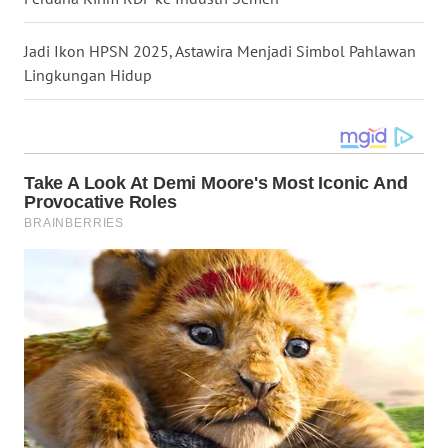
Jadi Ikon HPSN 2025, Astawira Menjadi Simbol Pahlawan
WN
KALTENG
Lingkungan Hidup
WN
KALTARA
WN
KALSEL
WN
KALTIM
WN
SULSEL
WN
GORONTALO