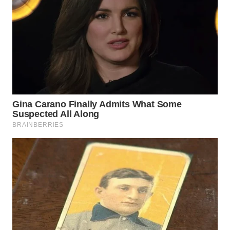
WN
LABUHANBATU
WN
TAPANULI
TENGAH
WN DELI
SERDANG
WN
TEBING
TINGGI
WN
PAKPAK
WN