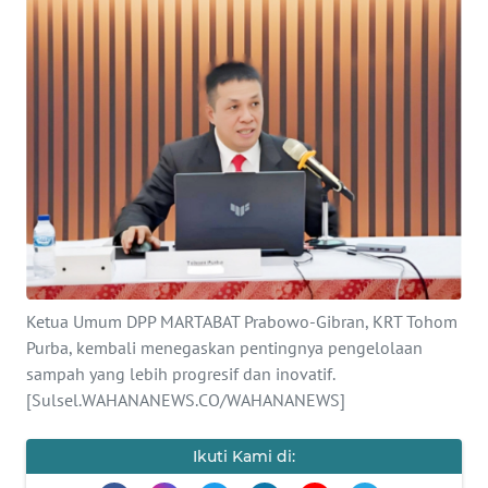
BAJO
OPINI
Informasi
INDEKS
BERITA
KONTAK
KAMI
Ketua Umum DPP MARTABAT Prabowo-Gibran, KRT Tohom
INFO
Purba, kembali menegaskan pentingnya pengelolaan
IKLAN
sampah yang lebih progresif dan inovatif.
[Sulsel.WAHANANEWS.CO/WAHANANEWS]
TENTANG
KAMI
Ikuti Kami di: