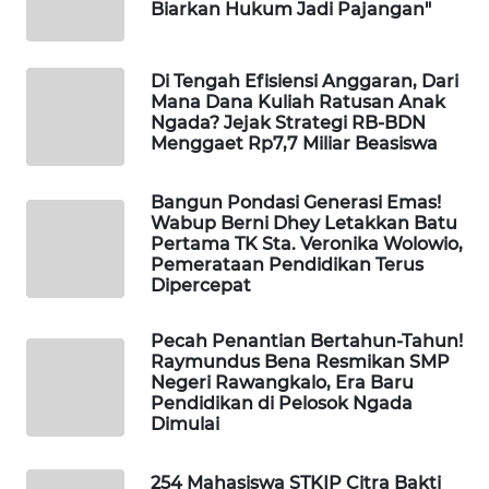
CO ID
Biarkan Hukum Jadi Pajangan"
WAHANANEWS
Di Tengah Efisiensi Anggaran, Dari
NET
Mana Dana Kuliah Ratusan Anak
Ngada? Jejak Strategi RB-BDN
WAHANA
Menggaet Rp7,7 Miliar Beasiswa
SPORT
Bangun Pondasi Generasi Emas!
WAHANA
Wabup Berni Dhey Letakkan Batu
Pertama TK Sta. Veronika Wolowio,
UMKM
Pemerataan Pendidikan Terus
Dipercepat
WAHANA
SELEB
Pecah Penantian Bertahun-Tahun!
Raymundus Bena Resmikan SMP
Negeri Rawangkalo, Era Baru
WAHANA
Pendidikan di Pelosok Ngada
PERSONA
Dimulai
WAHANA
254 Mahasiswa STKIP Citra Bakti
OTOMOTIF