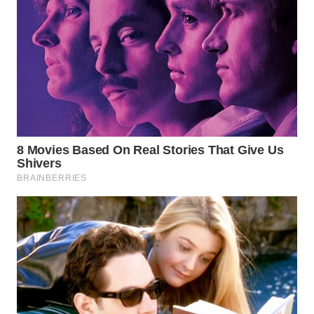
MADURA
WN
SURABAYA
WN
NATUNA
WN
BINTAN
WN
MANDALIKA
WN
LIKUPANG
WN