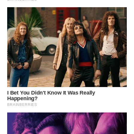
WN
PURWAKARTA
WN
PRIANGAN
TIMUR
WN
SEMARANG
WN
SOLO
WN
BOROBUDUR
WN