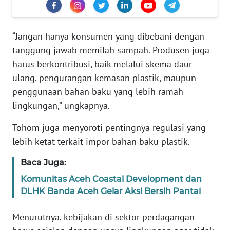
PEDOMAN
MEDIA
SIBER
“Jangan hanya konsumen yang dibebani dengan
tanggung jawab memilah sampah. Produsen juga
REDAKSI
harus berkontribusi, baik melalui skema daur
ulang, pengurangan kemasan plastik, maupun
KARIR
penggunaan bahan baku yang lebih ramah
lingkungan,” ungkapnya.
DISCLAIMER
Tohom juga menyoroti pentingnya regulasi yang
Wahana
lebih ketat terkait impor bahan baku plastik.
News
Regional
Baca Juga:
WN
Komunitas Aceh Coastal Development dan
SUMUT
DLHK Banda Aceh Gelar Aksi Bersih Pantai
Menurutnya, kebijakan di sektor perdagangan
WN
JAKARTA