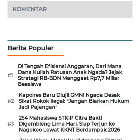
KELISTRIKAN
KOMENTAR
WALINKI
ID
MAWAKA
Berita Populer
ID
Di Tengah Efisiensi Anggaran, Dari Mana
MARTABAT
Dana Kuliah Ratusan Anak Ngada? Jejak
NET
#1
Strategi RB-BDN Menggaet Rp7,7 Miliar
Beasiswa
PLN
Kapolres Baru Diuji! GMNI Ngada Desak
WATCH
#2
Sikat Rokok Ilegal: "Jangan Biarkan Hukum
Jadi Pajangan"
MKLI
254 Mahasiswa STKIP Citra Bakti
#3
Digembleng Lima Hari, Siap Terjun ke
LPKKI
Nagekeo Lewat KKNT Berdampak 2026