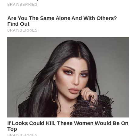
WN
CIREBON
WN
INDRAMAYU
WN
KUNINGAN
WN
MAJALENGKA
WN
SUBANG
WN
SUKABUMI