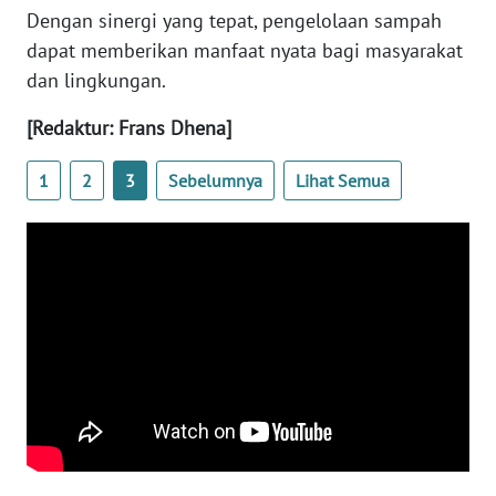
BARAT
Dengan sinergi yang tepat, pengelolaan sampah
dapat memberikan manfaat nyata bagi masyarakat
WN
dan lingkungan.
RIAU
[Redaktur: Frans Dhena]
WN
SERAMBI
1
2
3
Sebelumnya
Lihat Semua
WN
JAMBI
WN
SULTRA
WN
NTB
WN