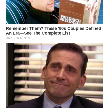
LABUANBAJO
WN
BORNEO
Wahana
Media
Group
WAHANA
NEWS
WAHANA
TANI
WAHANA
ADVOKAT
WAHANA