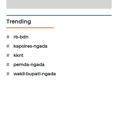
NEWS
SIDIKALANG
NEWS
Trending
SIBARAGAS
#
rb-bdn
NEWS
#
kapolres-ngada
METRO
#
kknt
SIANTAR
#
pemda-ngada
NEWS
#
wakil-bupati-ngada
METRO
MEDAN
NEWS
METRO
JAKARTA
NEWS