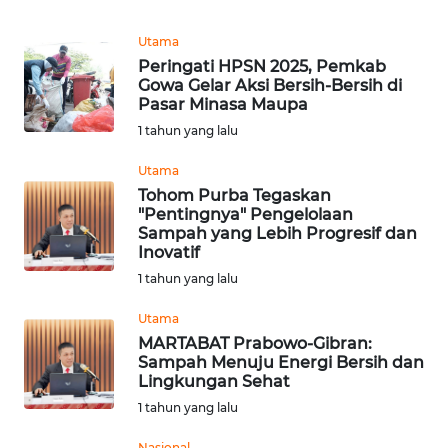
PEDOMAN
MEDIA
Utama
SIBER
Peringati HPSN 2025, Pemkab
Gowa Gelar Aksi Bersih-Bersih di
REDAKSI
Pasar Minasa Maupa
1 tahun yang lalu
KARIR
Utama
Tohom Purba Tegaskan
DISCLAIMER
"Pentingnya" Pengelolaan
Sampah yang Lebih Progresif dan
Inovatif
Wahana
News
1 tahun yang lalu
Regional
Utama
MARTABAT Prabowo-Gibran:
WN
Sampah Menuju Energi Bersih dan
SUMUT
Lingkungan Sehat
1 tahun yang lalu
WN
JAKARTA
Nasional