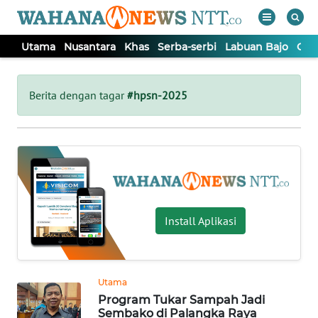
Utama
Nusantara
Khas
Serba-serbi
Labuan Bajo
Opi
WAHANA
Tutup
TV
Berita dengan tagar
#hpsn-2025
UTAMA
NUSANTARA
KHAS
Install Aplikasi
SERBA-
SERBI
Utama
Program Tukar Sampah Jadi
LABUAN
Sembako di Palangka Raya