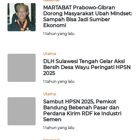
MARTABAT Prabowo-Gibran
Dorong Masyarakat Ubah Mindset:
WN
Sampah Bisa Jadi Sumber
JABAR
Ekonomi
1 tahun yang lalu
WN
BANTEN
Utama
WN
DLH Sulawesi Tengah Gelar Aksi
Bersih Desa Wayu Peringati HPSN
NTT
2025
1 tahun yang lalu
WN
KEPRI
Utama
Sambut HPSN 2025, Pemkot
WN
Bandung Bebenah Pasar dan
Perdana Kirim RDF ke Industri
PAPUA
Semen
1 tahun yang lalu
WN
PAPUA