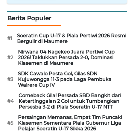
SULTENG
Berita Populer
WN
SULBAR
Soeratin Cup U-17 & Piala Pertiwi 2026 Resmi
#1
WN
Bergulir di Maumere
BABEL
Nirwana 04 Nagekeo Juara Pertiwi Cup
#2
2026! Taklukkan Persada 2-0, Dominasi
WN
Klasemen di Maumere
SUMBAR
SDK Cawalo Pesta Gol, Gilas SDN
#3
Kujuwongga 11-3 pada Laga Pembuka
WN
Wairere Cup IV
SUMSEL
Comeback Gila! Persada SBD Bangkit dari
#4
Ketertinggalan 2 Gol untuk Tumbangkan
WN
Persesba 3-2 di Piala Soeratin U-17 NTT
BENGKULU
Persaingan Memanas, Empat Tim Puncaki
#5
Klasemen Sementara Piala Gubernur Liga
Pelajar Soeratin U-17 Sikka 2026
WN