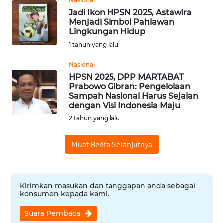
Nasional
BARAT
Jadi Ikon HPSN 2025, Astawira
Menjadi Simbol Pahlawan
Lingkungan Hidup
WN
RIAU
1 tahun yang lalu
Nasional
WN
HPSN 2025, DPP MARTABAT
SERAMBI
Prabowo Gibran: Pengelolaan
Sampah Nasional Harus Sejalan
dengan Visi Indonesia Maju
WN
JAMBI
2 tahun yang lalu
WN
Muat Berita Selanjutnya
SULTRA
WN
Kirimkan masukan dan tanggapan anda sebagai
NTB
konsumen kepada kami.
Suara Pembaca
WN