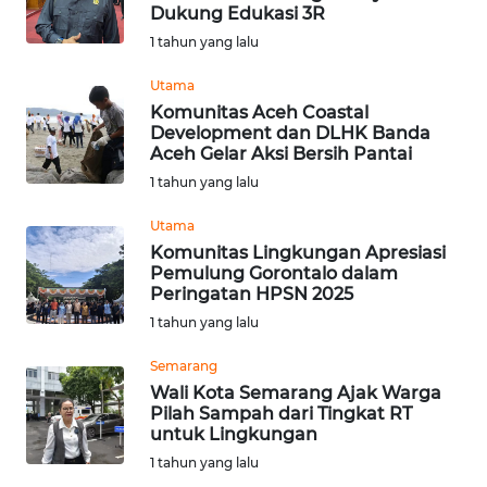
BAJO
Dukung Edukasi 3R
1 tahun yang lalu
OPINI
Utama
Komunitas Aceh Coastal
Informasi
Development dan DLHK Banda
Aceh Gelar Aksi Bersih Pantai
INDEKS
1 tahun yang lalu
BERITA
Utama
KONTAK
Komunitas Lingkungan Apresiasi
Pemulung Gorontalo dalam
KAMI
Peringatan HPSN 2025
1 tahun yang lalu
INFO
IKLAN
Semarang
Wali Kota Semarang Ajak Warga
TENTANG
Pilah Sampah dari Tingkat RT
untuk Lingkungan
KAMI
1 tahun yang lalu