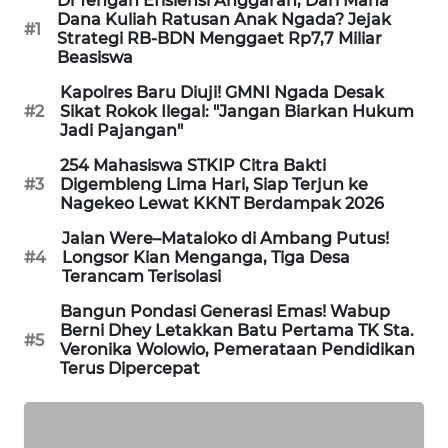
Di Tengah Efisiensi Anggaran, Dari Mana
Dana Kuliah Ratusan Anak Ngada? Jejak
#1
PERAPKI
Strategi RB-BDN Menggaet Rp7,7 Miliar
NEWS
Beasiswa
Kapolres Baru Diuji! GMNI Ngada Desak
SONYA
#2
Sikat Rokok Ilegal: "Jangan Biarkan Hukum
ASA
Jadi Pajangan"
NEWS
254 Mahasiswa STKIP Citra Bakti
#3
Digembleng Lima Hari, Siap Terjun ke
Nagekeo Lewat KKNT Berdampak 2026
Jalan Were–Mataloko di Ambang Putus!
#4
Longsor Kian Menganga, Tiga Desa
Terancam Terisolasi
Bangun Pondasi Generasi Emas! Wabup
Berni Dhey Letakkan Batu Pertama TK Sta.
#5
Veronika Wolowio, Pemerataan Pendidikan
Terus Dipercepat