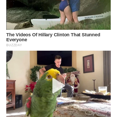
CO ID
WAHANANEWS
NET
WAHANA
SPORT
WAHANA
UMKM
WAHANA
SELEB
WAHANA
PERSONA
WAHANA
OTOMOTIF