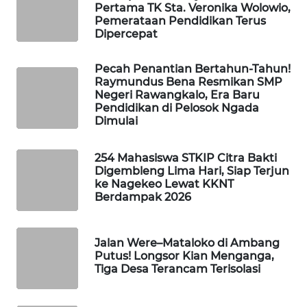
Pertama TK Sta. Veronika Wolowio,
Pemerataan Pendidikan Terus
KRT
Dipercepat
NEWS
Pecah Penantian Bertahun-Tahun!
KARING
Raymundus Bena Resmikan SMP
NEWS
Negeri Rawangkalo, Era Baru
Pendidikan di Pelosok Ngada
Dimulai
JURNAL
MARITIM
254 Mahasiswa STKIP Citra Bakti
Digembleng Lima Hari, Siap Terjun
HUMBANG
ke Nagekeo Lewat KKNT
NEWS
Berdampak 2026
GARONGGANG
Jalan Were–Mataloko di Ambang
NEWS
Putus! Longsor Kian Menganga,
Tiga Desa Terancam Terisolasi
FISUELRI
ID