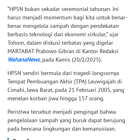
“HPSN bukan sekadar seremonial tahunan. Ini
WN
harus menjadi momentum bagi kita untuk benar-
JABAR
benar mengelola sampah dengan pendekatan
berbasis teknologi dan ekonomi sirkular,” ujar
WN
Tohom, dalam diskusi terbatas yang digelar
BANTEN
MARTABAT Prabowo-Gibran di Kantor Redaksi
WahanaNews
, pada Kamis (20/2/2025).
WN
NTT
HPSN sendiri bermula dari tragedi longsornya
Tempat Pembuangan Akhir (TPA) Leuwigajah di
WN
Cimahi, Jawa Barat, pada 21 Februari 2005, yang
KEPRI
menelan korban jiwa hingga 157 orang.
WN
Peristiwa tersebut menjadi pengingat bahwa
PAPUA
pengelolaan sampah yang buruk dapat berujung
pada bencana lingkungan dan kemanusiaan.
WN
PAPUA