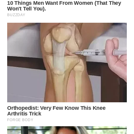
MADURA
WN
SURABAYA
WN
NATUNA
WN
BINTAN
WN
MANDALIKA
WN
LIKUPANG
WN