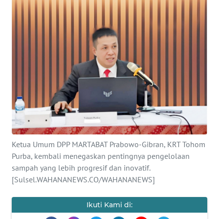
BAJO
OPINI
Informasi
INDEKS
BERITA
KONTAK
KAMI
Ketua Umum DPP MARTABAT Prabowo-Gibran, KRT Tohom
INFO
Purba, kembali menegaskan pentingnya pengelolaan
IKLAN
sampah yang lebih progresif dan inovatif.
[Sulsel.WAHANANEWS.CO/WAHANANEWS]
TENTANG
KAMI
Ikuti Kami di: