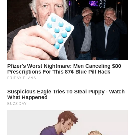
WN
PADANG
LAWAS
WN
SUMEDANG
WN
CIANJUR
WN
KEPULAUAN
SERIBU
WN
TANGERANG
WN
BINJAI