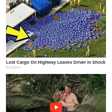
INFRASTRUKTUR
WAHANA
KONSUMEN
WAHANA
LISTRIK
WAHANA
TRAVEL
WAHANA
TV
WAHANANEWS
ID
WAHANANEWS