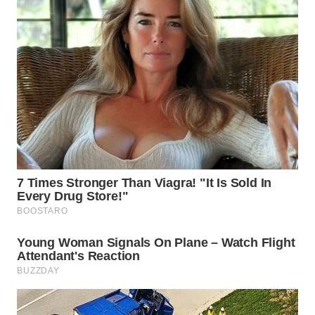
LABUANBAJO
WN
BORNEO
Wahana
Media
Group
WAHANA
NEWS
WAHANA
TANI
WAHANA
ADVOKAT
WAHANA