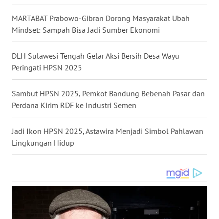
KARAWANG
MARTABAT Prabowo-Gibran Dorong Masyarakat Ubah
Mindset: Sampah Bisa Jadi Sumber Ekonomi
WN
BEKASI
DLH Sulawesi Tengah Gelar Aksi Bersih Desa Wayu
Peringati HPSN 2025
WN
BOGOR
Sambut HPSN 2025, Pemkot Bandung Bebenah Pasar dan
Perdana Kirim RDF ke Industri Semen
WN
DEPOK
Jadi Ikon HPSN 2025, Astawira Menjadi Simbol Pahlawan
WN
Lingkungan Hidup
TAPANULI
UTARA
WN
SAMOSIR