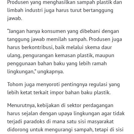
Produsen yang menghasilkan sampah plastik dan
limbah industri juga harus turut bertanggung
WN
jawab.
KALTENG
“Jangan hanya konsumen yang dibebani dengan
WN
tanggung jawab memilah sampah. Produsen juga
KALTARA
harus berkontribusi, baik melalui skema daur
ulang, pengurangan kemasan plastik, maupun
WN
penggunaan bahan baku yang lebih ramah
KALSEL
lingkungan,” ungkapnya.
WN
Tohom juga menyoroti pentingnya regulasi yang
KALTIM
lebih ketat terkait impor bahan baku plastik.
WN
Menurutnya, kebijakan di sektor perdagangan
SULSEL
harus sejalan dengan upaya lingkungan agar tidak
terjadi paradoks di mana satu sisi masyarakat
WN
didorong untuk mengurangi sampah, tetapi di sisi
GORONTALO