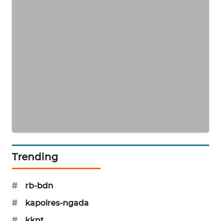
Trending
#
rb-bdn
#
kapolres-ngada
#
kknt