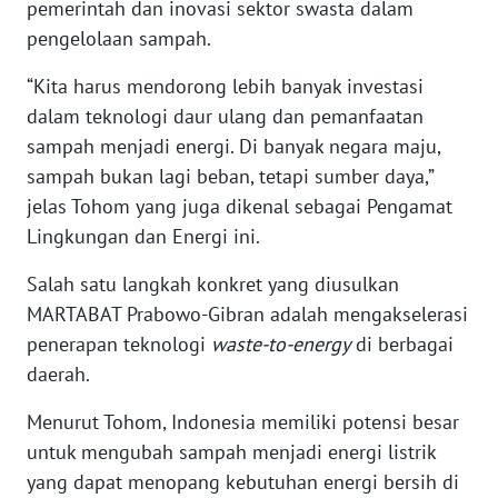
pemerintah dan inovasi sektor swasta dalam
SULTENG
pengelolaan sampah.
WN
“Kita harus mendorong lebih banyak investasi
SULBAR
dalam teknologi daur ulang dan pemanfaatan
sampah menjadi energi. Di banyak negara maju,
WN
BABEL
sampah bukan lagi beban, tetapi sumber daya,”
jelas Tohom yang juga dikenal sebagai Pengamat
WN
Lingkungan dan Energi ini.
SUMBAR
Salah satu langkah konkret yang diusulkan
MARTABAT Prabowo-Gibran adalah mengakselerasi
WN
SUMSEL
penerapan teknologi
waste-to-energy
di berbagai
daerah.
WN
BENGKULU
Menurut Tohom, Indonesia memiliki potensi besar
untuk mengubah sampah menjadi energi listrik
WN
yang dapat menopang kebutuhan energi bersih di