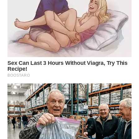
WN
CIREBON
WN
INDRAMAYU
WN
KUNINGAN
WN
MAJALENGKA
WN
SUBANG
WN
SUKABUMI