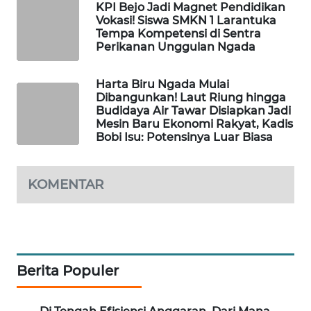
KPI Bejo Jadi Magnet Pendidikan
Vokasi! Siswa SMKN 1 Larantuka
ENERGI
Tempa Kompetensi di Sentra
NEWS
Perikanan Unggulan Ngada
CILEUNGSI
Harta Biru Ngada Mulai
NEWS
Dibangunkan! Laut Riung hingga
Budidaya Air Tawar Disiapkan Jadi
Mesin Baru Ekonomi Rakyat, Kadis
BERKAT
Bobi Isu: Potensinya Luar Biasa
NEWS
BERAMPU
KOMENTAR
NEWS
ANUGERAH
NEWS
Berita Populer
AKHLAK
ID