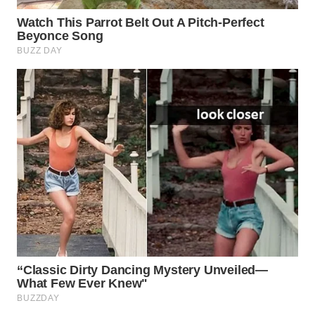
WAHANA
HEALTH
WAHANA
DESA
WISATA
LAPAK
WAHANA
Wahana
Network
KONSUMEN
LISTRIK
MASYARAKAT