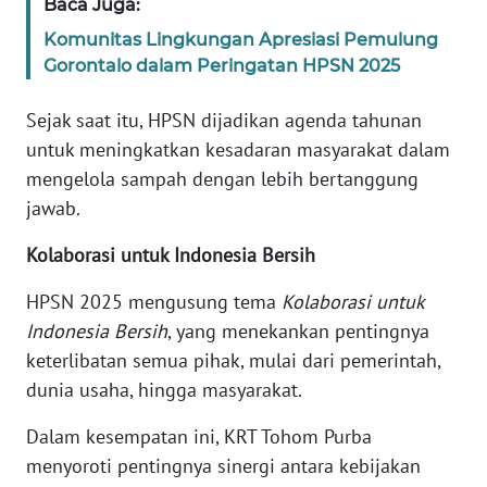
Baca Juga:
BARAT
Komunitas Lingkungan Apresiasi Pemulung
Gorontalo dalam Peringatan HPSN 2025
WN
RIAU
Sejak saat itu, HPSN dijadikan agenda tahunan
untuk meningkatkan kesadaran masyarakat dalam
WN
SERAMBI
mengelola sampah dengan lebih bertanggung
jawab.
WN
Kolaborasi untuk Indonesia Bersih
JAMBI
HPSN 2025 mengusung tema
Kolaborasi untuk
WN
Indonesia Bersih
, yang menekankan pentingnya
SULTRA
keterlibatan semua pihak, mulai dari pemerintah,
dunia usaha, hingga masyarakat.
WN
NTB
Dalam kesempatan ini, KRT Tohom Purba
menyoroti pentingnya sinergi antara kebijakan
WN