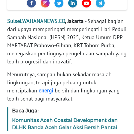
PEDOMAN
MEDIA
SIBER
Sulsel.WAHANANEWS.CO
, Jakarta -
Sebagai bagian
dari upaya memperingati memperingati Hari Peduli
REDAKSI
Sampah Nasional (HPSN) 2025, Ketua Umum DPP
MARTABAT Prabowo-Gibran, KRT Tohom Purba,
KARIR
menegaskan pentingnya pengelolaan sampah yang
lebih progresif dan inovatif.
DISCLAIMER
Menurutnya, sampah bukan sekadar masalah
Wahana
lingkungan, tetapi juga peluang untuk
News
Regional
menciptakan
energi
bersih dan lingkungan yang
lebih sehat bagi masyarakat.
WN
SUMUT
Baca Juga:
Komunitas Aceh Coastal Development dan
WN
DLHK Banda Aceh Gelar Aksi Bersih Pantai
JAKARTA