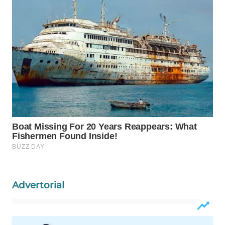
LKKI
KOPEKLIN
PORTAL
KONSUMEN
FORWAMKI
ALPERKLINAS
FORJASIDA
TAMBANG
Advertorial
NEWS
SITUNGIR