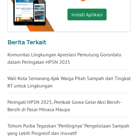
WN
Install Aplikasi
LABUHANBATU
WN
TAPANULI
Berita Terkait
TENGAH
Komunitas Lingkungan Apresiasi Pemulung Gorontalo
WN DELI
dalam Peringatan HPSN 2025
SERDANG
Wali Kota Semarang Ajak Warga Pilah Sampah dari Tingkat
WN
RT untuk Lingkungan
TEBING
TINGGI
Peringati HPSN 2025, Pemkab Gowa Gelar Aksi Bersih-
Bersih di Pasar Minasa Maupa
WN
PAKPAK
Tohom Purba Tegaskan "Pentingnya" Pengelolaan Sampah
yang Lebih Progresif dan Inovatif
WN