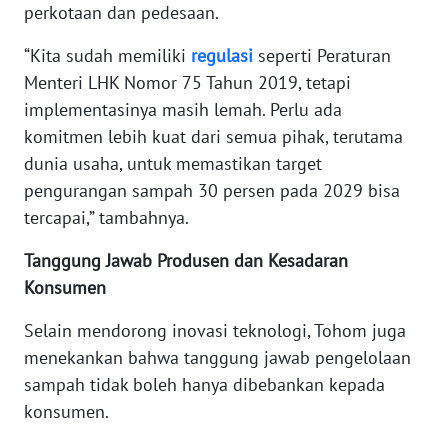
LAMPUNG
perkotaan dan pedesaan.
“Kita sudah memiliki
regulasi
seperti Peraturan
WN
JATENG
Menteri LHK Nomor 75 Tahun 2019, tetapi
implementasinya masih lemah. Perlu ada
WN
komitmen lebih kuat dari semua pihak, terutama
NUSANTARA
dunia usaha, untuk memastikan target
pengurangan sampah 30 persen pada 2029 bisa
WN
tercapai,” tambahnya.
JOGJA
Tanggung Jawab Produsen dan Kesadaran
WN
Konsumen
JATIM
Selain mendorong inovasi teknologi, Tohom juga
WN
menekankan bahwa tanggung jawab pengelolaan
BALI
sampah tidak boleh hanya dibebankan kepada
konsumen.
WN
KALBAR