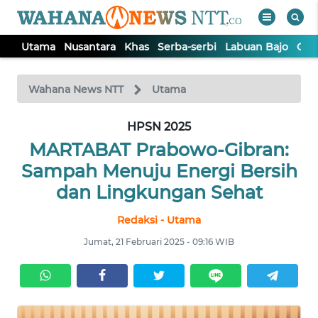
Utama
Nusantara
Khas
Serba-serbi
Labuan Bajo
Opi
WAHANA
Tutup
TV
Wahana News NTT
Utama
HPSN 2025
UTAMA
MARTABAT Prabowo-Gibran:
NUSANTARA
Sampah Menuju Energi Bersih
dan Lingkungan Sehat
KHAS
Redaksi - Utama
Jumat, 21 Februari 2025 - 09:16 WIB
SERBA-
SERBI
LABUAN