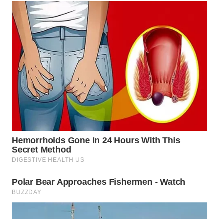
KELISTRIKAN
WALINKI
ID
MAWAKA
ID
MARTABAT
NET
PLN
WATCH
MKLI
LPKKI