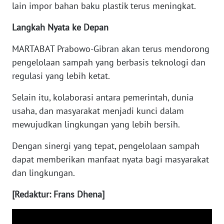
lain impor bahan baku plastik terus meningkat.
WN
Langkah Nyata ke Depan
SULUT
MARTABAT Prabowo-Gibran akan terus mendorong
WN
pengelolaan sampah yang berbasis teknologi dan
MALUKU
regulasi yang lebih ketat.
Selain itu, kolaborasi antara pemerintah, dunia
WN
MALUT
usaha, dan masyarakat menjadi kunci dalam
mewujudkan lingkungan yang lebih bersih.
WN
Dengan sinergi yang tepat, pengelolaan sampah
DAIRI
dapat memberikan manfaat nyata bagi masyarakat
dan lingkungan.
WN
DANAU
TOBA
[Redaktur: Frans Dhena]
WN