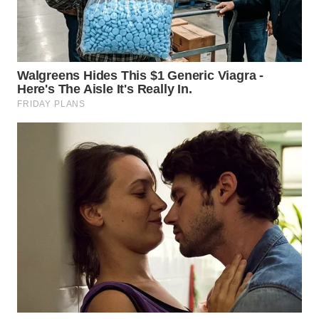
WN
PURWAKARTA
WN
PRIANGAN
TIMUR
WN
SEMARANG
WN
SOLO
WN
BOROBUDUR
WN