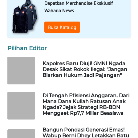
NEWS
Dapatkan Merchandise Eksklusif
Wahana News
SIDIKALANG
NEWS
Buka Katalog
SIBARAGAS
NEWS
Pilihan Editor
Kapolres Baru Diuji! GMNI Ngada
METRO
Desak Sikat Rokok Ilegal: "Jangan
SIANTAR
Biarkan Hukum Jadi Pajangan"
NEWS
METRO
Di Tengah Efisiensi Anggaran, Dari
MEDAN
Mana Dana Kuliah Ratusan Anak
NEWS
Ngada? Jejak Strategi RB-BDN
Menggaet Rp7,7 Miliar Beasiswa
METRO
JAKARTA
Bangun Pondasi Generasi Emas!
NEWS
Wabup Berni Dhey Letakkan Batu