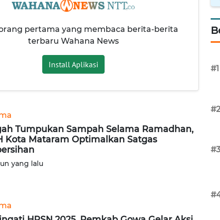
 orang pertama yang membaca berita-berita
B
terbaru Wahana News
Install Aplikasi
#1
#
ama
gah Tumpukan Sampah Selama Ramadhan,
 Kota Mataram Optimalkan Satgas
ersihan
#
hun yang lalu
#
ama
ingati HPSN 2025, Pemkab Gowa Gelar Aksi