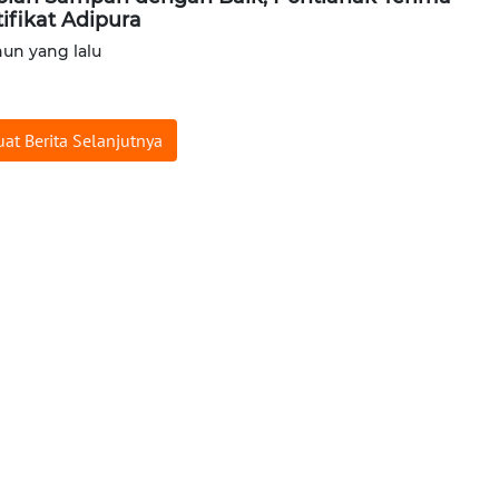
tifikat Adipura
hun yang lalu
at Berita Selanjutnya