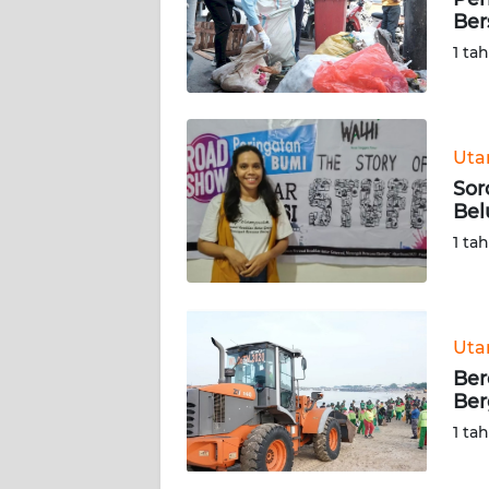
SIBER
Ber
1 ta
REDAKSI
KARIR
Ut
Sor
DISCLAIMER
Bel
1 ta
Wahana
News
Regional
WN
Ut
SUMUT
Ber
Ber
WN
1 ta
JAKARTA