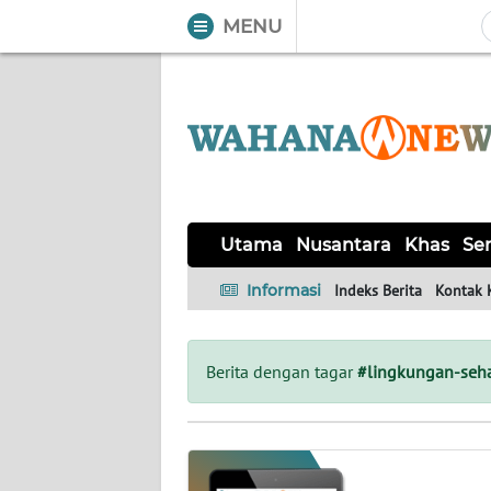
MENU
WAHANA
Tutup
TV
UTAMA
NUSANTARA
Utama
Nusantara
Khas
Ser
KHAS
Informasi
Indeks Berita
Kontak 
SERBA-
SERBI
Berita dengan tagar
#lingkungan-seh
LABUAN
BAJO