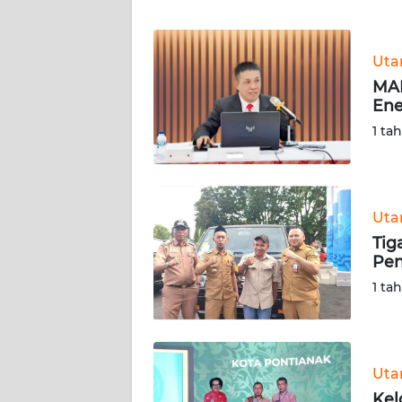
WN
JABAR
Ut
WN
MAR
BANTEN
Ene
1 ta
WN
NTT
WN
Ut
KEPRI
Tig
Pe
WN
1 ta
PAPUA
WN
PAPUA
Ut
BARAT
Kel