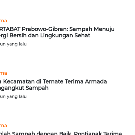
ama
TABAT Prabowo-Gibran: Sampah Menuju
rgi Bersih dan Lingkungan Sehat
hun yang lalu
ama
a Kecamatan di Ternate Terima Armada
ngangkut Sampah
hun yang lalu
ama
olah Sampah dengan Baik, Pontianak Terima