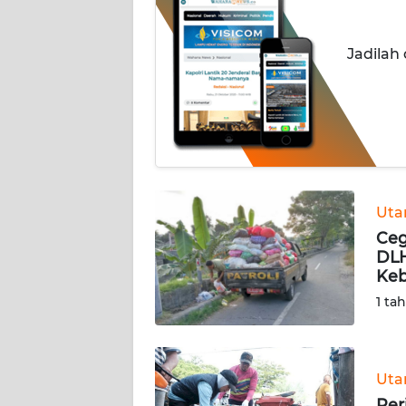
OPINI
Jadilah
Informasi
INDEKS
BERITA
KONTAK
KAMI
Ut
Ce
INFO
DLH
IKLAN
Keb
1 ta
TENTANG
KAMI
Ut
PEDOMAN
MEDIA
Per