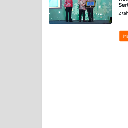
Ser
WN
2 ta
RIAU
WN
Mu
SERAMBI
WN
JAMBI
WN
SULTRA
WN
NTB
WN
SULTENG