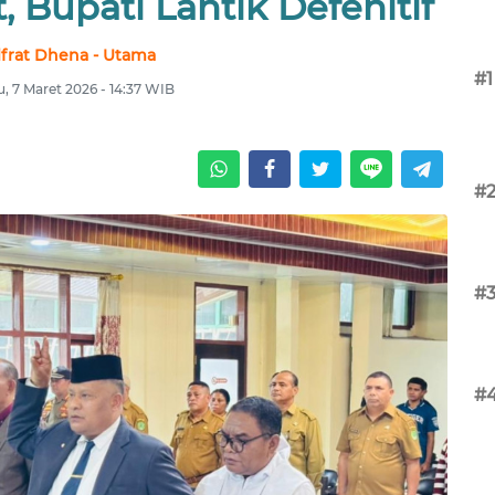
 Bupati Lantik Defenitif
lfrat Dhena - Utama
#1
u, 7 Maret 2026 - 14:37 WIB
#
#
#