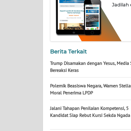
Jadilah
WN
SULBAR
WN
BABEL
Berita Terkait
WN
SUMBAR
Trump Disamakan dengan Yesus, Media 
Bereaksi Keras
WN
SUMSEL
Polemik Beasiswa Negara, Wamen Stella 
Moral Penerima LPDP
WN
BENGKULU
Jalani Tahapan Penilaian Kompetensi, 5
Kandidat Siap Rebut Kursi Sekda Ngada
WN
LAMPUNG