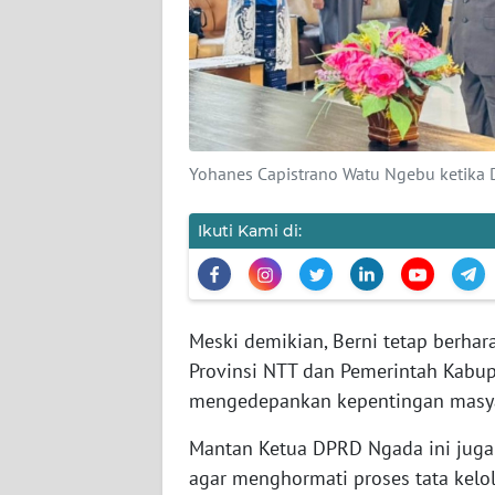
SIBER
REDAKSI
KARIR
Yohanes Capistrano Watu Ngebu ketika D
DISCLAIMER
Ikuti Kami di:
Wahana
News
Regional
Meski demikian, Berni tetap berha
WN
Provinsi NTT dan Pemerintah Kabup
SUMUT
mengedepankan kepentingan masyara
WN
Mantan Ketua DPRD Ngada ini jug
JAKARTA
agar menghormati proses tata kelo