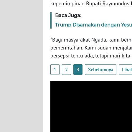
kepemimpinan Bupati Raymundus B
WN
JABAR
Baca Juga:
Trump Disamakan dengan Yesus,
WN
BANTEN
“Bagi masyarakat Ngada, kami berha
pemerintahan. Kami sudah menjalan
WN
NTT
persepsi tentu ada, tetapi mari kit
1
2
3
Sebelumnya
Liha
WN
KEPRI
WN
PAPUA
WN
PAPUA
BARAT