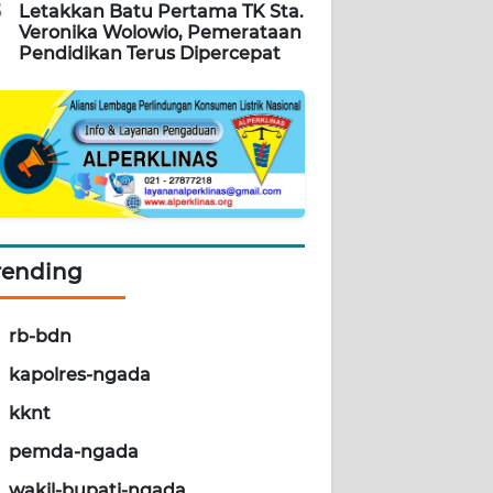
5
Letakkan Batu Pertama TK Sta.
Veronika Wolowio, Pemerataan
Pendidikan Terus Dipercepat
rending
rb-bdn
kapolres-ngada
kknt
pemda-ngada
wakil-bupati-ngada