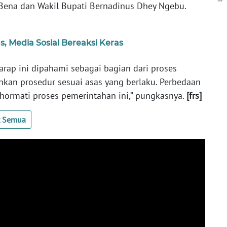
ena dan Wakil Bupati Bernadinus Dhey Ngebu.
 Media Sosial Bereaksi Keras
rap ini dipahami sebagai bagian dari proses
kan prosedur sesuai asas yang berlaku. Perbedaan
a hormati proses pemerintahan ini,” pungkasnya.
[frs]
t Semua