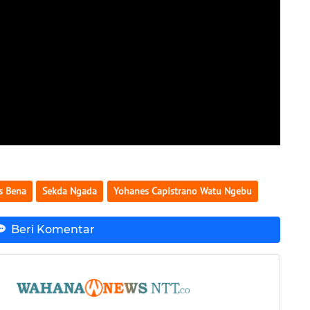
s Bena
Sekda Ngada
Yohanes Capistrano Watu Ngebu
Beri Komentar