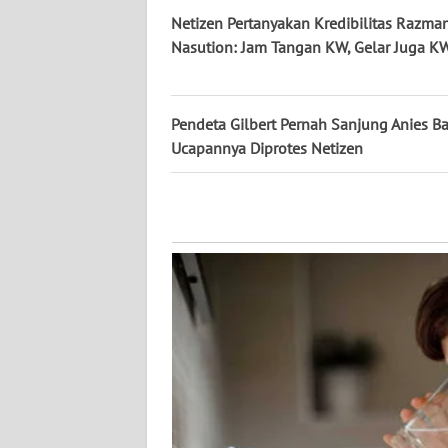
Netizen Pertanyakan Kredibilitas Razman
WN
JATENG
Nasution: Jam Tangan KW, Gelar Juga K
WN
NUSANTARA
Pendeta Gilbert Pernah Sanjung Anies B
Ucapannya Diprotes Netizen
WN
JOGJA
WN
JATIM
WN
BALI
WN
KALBAR