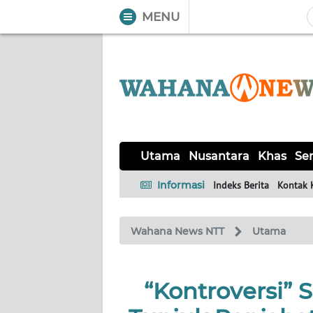
MENU
WAHANA
Tutup
TV
UTAMA
NUSANTARA
Utama
Nusantara
Khas
Ser
KHAS
Informasi
Indeks Berita
Kontak 
SERBA-
Wahana News NTT
Utama
SERBI
LABUAN
“Kontroversi”
BAJO