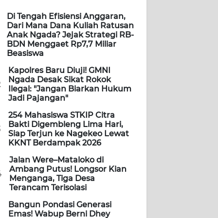
Di Tengah Efisiensi Anggaran,
Dari Mana Dana Kuliah Ratusan
Anak Ngada? Jejak Strategi RB-
BDN Menggaet Rp7,7 Miliar
Beasiswa
Kapolres Baru Diuji! GMNI
Ngada Desak Sikat Rokok
2
Ilegal: "Jangan Biarkan Hukum
Jadi Pajangan"
254 Mahasiswa STKIP Citra
Bakti Digembleng Lima Hari,
3
Siap Terjun ke Nagekeo Lewat
KKNT Berdampak 2026
Jalan Were–Mataloko di
Ambang Putus! Longsor Kian
4
Menganga, Tiga Desa
Terancam Terisolasi
Bangun Pondasi Generasi
Emas! Wabup Berni Dhey