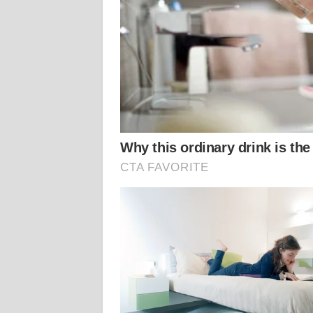
WN
KALTENG
WN
KALTARA
WN
KALSEL
WN
KALTIM
WN
SULSEL
WN
GORONTALO