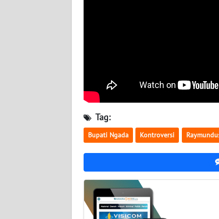
WN
RIAU
WN
SERAMBI
WN
JAMBI
Tag:
WN
SULTRA
Bupati Ngada
Kontroversi
Raymundu
WN
NTB
WN
SULTENG