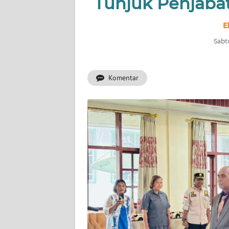
Tunjuk Penjabat,
OPINI
E
Informasi
Sabt
INDEKS
BERITA
Komentar
KONTAK
KAMI
INFO
IKLAN
TENTANG
KAMI
PEDOMAN
MEDIA