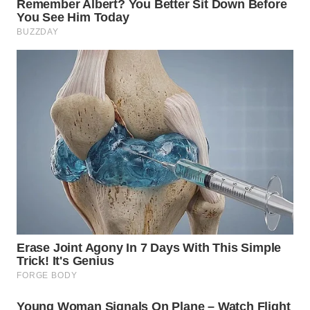
WN
PADANG
LAWAS
WN
SUMEDANG
WN
CIANJUR
WN
KEPULAUAN
SERIBU
WN
TANGERANG
WN
BINJAI