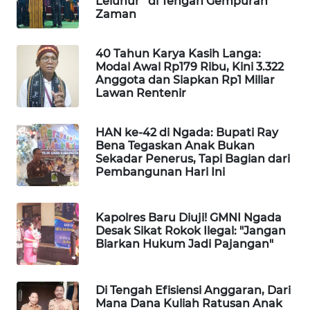
Leluhur” di Tengah Gempuran
KELISTRIKAN
Zaman
WALINKI
40 Tahun Karya Kasih Langa:
ID
Modal Awal Rp179 Ribu, Kini 3.322
Anggota dan Siapkan Rp1 Miliar
Lawan Rentenir
MAWAKA
ID
HAN ke-42 di Ngada: Bupati Ray
Bena Tegaskan Anak Bukan
MARTABAT
Sekadar Penerus, Tapi Bagian dari
NET
Pembangunan Hari Ini
PLN
WATCH
Kapolres Baru Diuji! GMNI Ngada
Desak Sikat Rokok Ilegal: "Jangan
Biarkan Hukum Jadi Pajangan"
MKLI
LPKKI
Di Tengah Efisiensi Anggaran, Dari
Mana Dana Kuliah Ratusan Anak