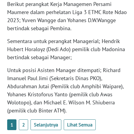
SULTENG
Berikut perangkat Kerja Managemen Persami
Maumere dalam perhelatan Liga 3 ETMC Rote Ndao
WN
2023; Yuven Wangge dan Yohanes D.W.Wangge
SULBAR
bertindak sebagai Pembina.
WN
Sementara untuk perangkat Managerial; Hendrik
BABEL
Hubert Horaloyz (Dedi Ado) pemilik club Madonina
bertindak sebagai Manager;
WN
SUMBAR
Untuk posisi Asisten Manager ditempati; Richard
Imanuel Paul Jimi (Sekretaris Dinas PKO),
WN
Abdurahman Jutai (Pemilik club Amphibi Waipare),
SUMSEL
Yohanes Kristoforus Yanto (pemilik club Awas
Wolotopo), dan Michael E. Wilson M. Shiuberra
WN
(pemilik club Binter ATM).
BENGKULU
1
2
Selanjutnya
Lihat Semua
WN