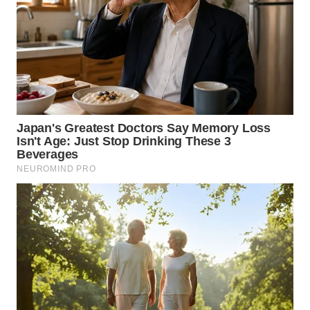
WN
LABUHANBATU
WN
TAPANULI
TENGAH
WN DELI
SERDANG
WN
TEBING
TINGGI
WN
PAKPAK
WN