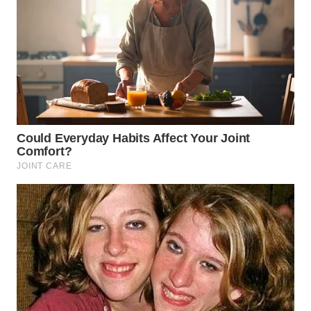
LABUANBAJO
WN
BORNEO
Wahana
Media
Group
WAHANA
NEWS
WAHANA
TANI
WAHANA
ADVOKAT
WAHANA