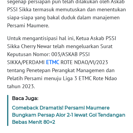
segenap persiapan pun telah dilakukan oleh Askab
BARAT
PSSI Sikka termasuk memutuskan dan menentukan
siapa-siapa yang bakal duduk dalam manajemen
WN
Persami Maumere.
RIAU
Untuk mengantisipasi hal ini, Ketua Askab PSSI
WN
Sikka Cherry Newar telah mengeluarkan Surat
SERAMBI
Keputusan Nomor: 003/ASKAB PSSI
SIKKA/PERDAMI
ETMC
ROTE NDAO/VI/2023
WN
JAMBI
tentang Penetepan Perangkat Managemen dan
Pelatih Persami menuju Liga 3 ETMC Rote Ndao
WN
tahun 2023.
SULTRA
Baca Juga:
WN
Comeback Dramatis! Persami Maumere
NTB
Bungkam Persap Alor 2-1 lewat Gol Tendangan
Bebas Menit 80+2
WN