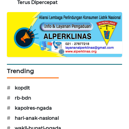
Terus Dipercepat
KRT
NEWS
KARING
NEWS
JURNAL
MARITIM
Trending
HUMBANG
NEWS
#
kopdit
GARONGGANG
#
rb-bdn
NEWS
#
kapolres-ngada
#
hari-anak-nasional
FISUELRI
ID
#
wakil-bupati-ngada