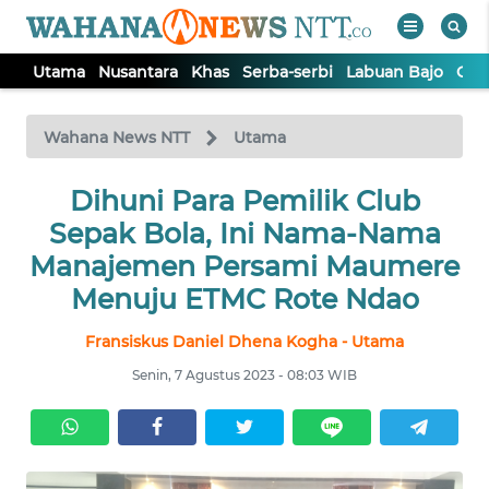
Utama
Nusantara
Khas
Serba-serbi
Labuan Bajo
Opi
WAHANA
Tutup
TV
Wahana News NTT
Utama
Dihuni Para Pemilik Club
UTAMA
Sepak Bola, Ini Nama-Nama
NUSANTARA
Manajemen Persami Maumere
Menuju ETMC Rote Ndao
KHAS
Fransiskus Daniel Dhena Kogha - Utama
Senin, 7 Agustus 2023 - 08:03 WIB
SERBA-
SERBI
LABUAN