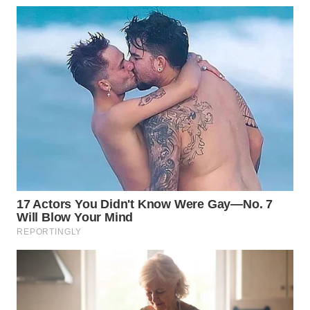
MADURA
WN
SURABAYA
WN
NATUNA
WN
BINTAN
WN
MANDALIKA
WN
LIKUPANG
WN