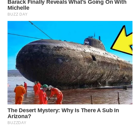
CO ID
WAHANANEWS
NET
WAHANA
SPORT
WAHANA
UMKM
WAHANA
SELEB
WAHANA
PERSONA
WAHANA
OTOMOTIF