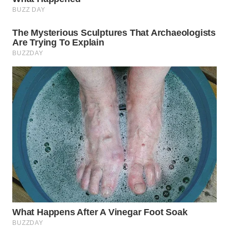
WN
PURWAKARTA
WN
PRIANGAN
TIMUR
WN
SEMARANG
WN
SOLO
WN
BOROBUDUR
WN