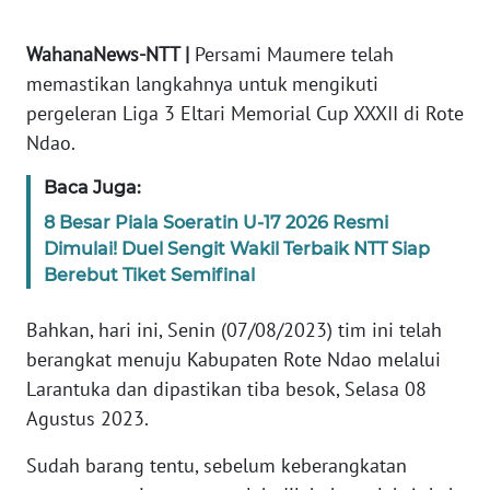
WN
WahanaNews-NTT |
Persami Maumere telah
JABAR
memastikan langkahnya untuk mengikuti
pergeleran Liga 3 Eltari Memorial Cup XXXII di Rote
WN
Ndao.
BANTEN
Baca Juga:
WN
8 Besar Piala Soeratin U-17 2026 Resmi
NTT
Dimulai! Duel Sengit Wakil Terbaik NTT Siap
Berebut Tiket Semifinal
WN
KEPRI
Bahkan, hari ini, Senin (07/08/2023) tim ini telah
berangkat menuju Kabupaten Rote Ndao melalui
WN
Larantuka dan dipastikan tiba besok, Selasa 08
PAPUA
Agustus 2023.
WN
Sudah barang tentu, sebelum keberangkatan
PAPUA