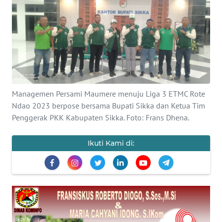
BAJO
OPINI
Informasi
INDEKS
BERITA
Managemen Persami Maumere menuju Liga 3 ETMC Rote
Ndao 2023 berpose bersama Bupati Sikka dan Ketua Tim
KONTAK
Penggerak PKK Kabupaten Sikka. Foto: Frans Dhena.
KAMI
Ikuti Kami di:
INFO
IKLAN
TENTANG
KAMI