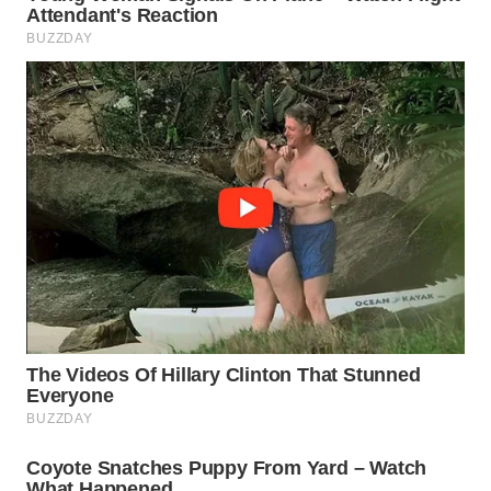
WN
CIREBON
WN
INDRAMAYU
WN
KUNINGAN
WN
MAJALENGKA
WN
SUBANG
WN
SUKABUMI