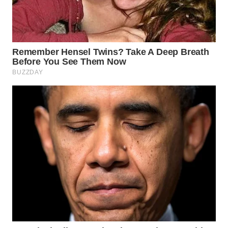
INFRASTRUKTUR
WAHANA
KONSUMEN
WAHANA
LISTRIK
WAHANA
TRAVEL
WAHANA
TV
WAHANANEWS
ID
WAHANANEWS