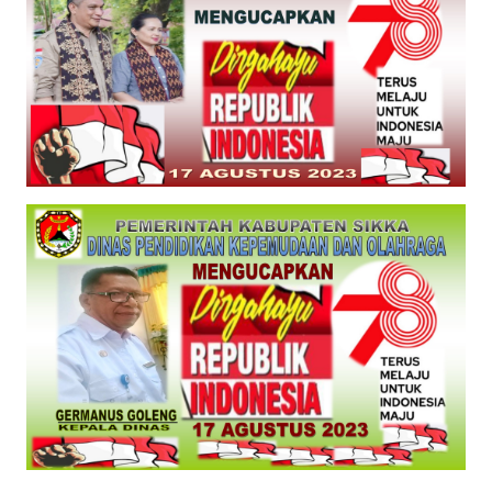
PEDOMAN
MEDIA
SIBER
REDAKSI
KARIR
DISCLAIMER
Wahana
News
Regional
WN
SUMUT
WN
JAKARTA