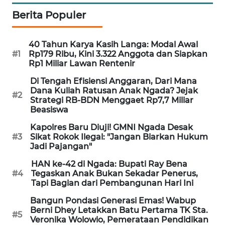
NEWS
Berita Populer
SIDIKALANG
NEWS
40 Tahun Karya Kasih Langa: Modal Awal
#1
Rp179 Ribu, Kini 3.322 Anggota dan Siapkan
Rp1 Miliar Lawan Rentenir
SIBARAGAS
NEWS
Di Tengah Efisiensi Anggaran, Dari Mana
Dana Kuliah Ratusan Anak Ngada? Jejak
#2
Strategi RB-BDN Menggaet Rp7,7 Miliar
METRO
Beasiswa
SIANTAR
NEWS
Kapolres Baru Diuji! GMNI Ngada Desak
#3
Sikat Rokok Ilegal: "Jangan Biarkan Hukum
Jadi Pajangan"
METRO
MEDAN
HAN ke-42 di Ngada: Bupati Ray Bena
NEWS
#4
Tegaskan Anak Bukan Sekadar Penerus,
Tapi Bagian dari Pembangunan Hari Ini
METRO
Bangun Pondasi Generasi Emas! Wabup
JAKARTA
Berni Dhey Letakkan Batu Pertama TK Sta.
#5
Veronika Wolowio, Pemerataan Pendidikan
NEWS