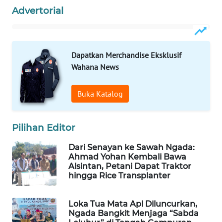
Advertorial
WAHANA
HEALTH
Dapatkan Merchandise Eksklusif
WAHANA
Wahana News
DESA
WISATA
Buka Katalog
LAPAK
WAHANA
Pilihan Editor
Wahana
Dari Senayan ke Sawah Ngada:
Network
Ahmad Yohan Kembali Bawa
Alsintan, Petani Dapat Traktor
hingga Rice Transplanter
KONSUMEN
LISTRIK
Loka Tua Mata Api Diluncurkan,
Ngada Bangkit Menjaga “Sabda
MASYARAKAT