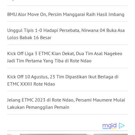
BMU Alor Move On, Persim Manggarai Raih Hasil Imbang
WN
SULUT
Unggul Tipis 1-0 Hadapi Persebata, Nirwana 04 Buka Asa
WN
Lolos Babak 16 Besar
MALUKU
Kick Off Liga 3 ETMC Kian Dekat, Dua Tim Asal Nagekeo
WN
Jadi Tim Pertama Yang Tiba di Rote Ndao
MALUT
Kick Off 10 Agustus, 23 Tim Dipastikan Ikut Berlaga di
WN
ETMC XXXII Rote Ndao
DAIRI
Jelang ETMC 2023 di Rote Ndao, Persami Maumere Mulai
WN
Lakukan Pemanggilan Pemain
DANAU
TOBA
WN