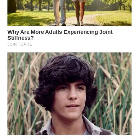
KARAWANG
WN
BEKASI
WN
BOGOR
WN
DEPOK
WN
TAPANULI
UTARA
WN
SAMOSIR