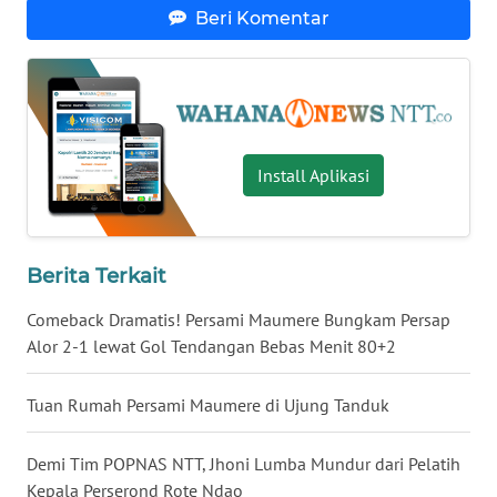
Beri Komentar
WN
KALTENG
WN
KALTARA
Install Aplikasi
WN
KALSEL
Berita Terkait
WN
Comeback Dramatis! Persami Maumere Bungkam Persap
KALTIM
Alor 2-1 lewat Gol Tendangan Bebas Menit 80+2
WN
Tuan Rumah Persami Maumere di Ujung Tanduk
SULSEL
Demi Tim POPNAS NTT, Jhoni Lumba Mundur dari Pelatih
WN
Kepala Perserond Rote Ndao
GORONTALO