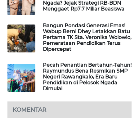
Ngada? Jejak Strategi RB-BDN
LKKI
Menggaet Rp7,7 Miliar Beasiswa
KOPEKLIN
Bangun Pondasi Generasi Emas!
Wabup Berni Dhey Letakkan Batu
Pertama TK Sta. Veronika Wolowio,
PORTAL
Pemerataan Pendidikan Terus
KONSUMEN
Dipercepat
FORWAMKI
Pecah Penantian Bertahun-Tahun!
Raymundus Bena Resmikan SMP
Negeri Rawangkalo, Era Baru
ALPERKLINAS
Pendidikan di Pelosok Ngada
Dimulai
FORJASIDA
KOMENTAR
TAMBANG
NEWS
SITUNGIR