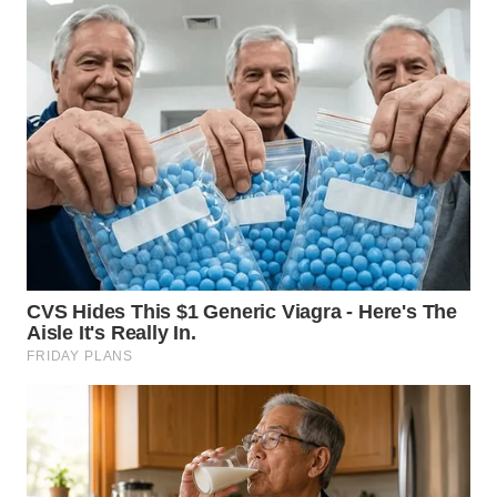
NIAS
WN
LANGKAT
WN
TAPANULI
SELATAN
WN
TANJUNG
LESUNG
WN
KARO
WN
SIMALUNGUN