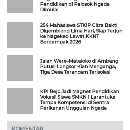
Pendidikan di Pelosok Ngada
LKKI
Dimulai
KOPEKLIN
254 Mahasiswa STKIP Citra Bakti
Digembleng Lima Hari, Siap Terjun
ke Nagekeo Lewat KKNT
PORTAL
Berdampak 2026
KONSUMEN
FORWAMKI
Jalan Were–Mataloko di Ambang
Putus! Longsor Kian Menganga,
Tiga Desa Terancam Terisolasi
ALPERKLINAS
FORJASIDA
KPI Bejo Jadi Magnet Pendidikan
Vokasi! Siswa SMKN 1 Larantuka
Tempa Kompetensi di Sentra
TAMBANG
Perikanan Unggulan Ngada
NEWS
SITUNGIR
KOMENTAR