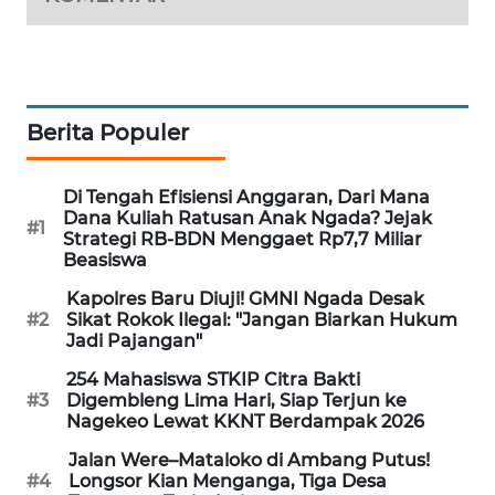
NEWS
SIDIKALANG
NEWS
Berita Populer
SIBARAGAS
NEWS
Di Tengah Efisiensi Anggaran, Dari Mana
Dana Kuliah Ratusan Anak Ngada? Jejak
METRO
#1
Strategi RB-BDN Menggaet Rp7,7 Miliar
SIANTAR
Beasiswa
NEWS
Kapolres Baru Diuji! GMNI Ngada Desak
#2
Sikat Rokok Ilegal: "Jangan Biarkan Hukum
METRO
Jadi Pajangan"
MEDAN
254 Mahasiswa STKIP Citra Bakti
NEWS
#3
Digembleng Lima Hari, Siap Terjun ke
Nagekeo Lewat KKNT Berdampak 2026
METRO
Jalan Were–Mataloko di Ambang Putus!
JAKARTA
#4
Longsor Kian Menganga, Tiga Desa
NEWS