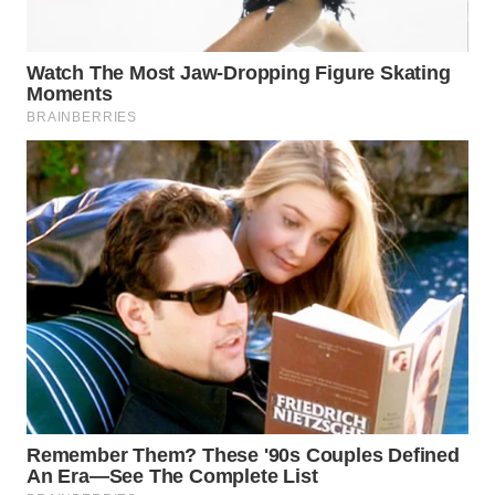
WN
LABUHANBATU
WN
TAPANULI
TENGAH
WN DELI
SERDANG
WN
TEBING
TINGGI
WN
PAKPAK
WN