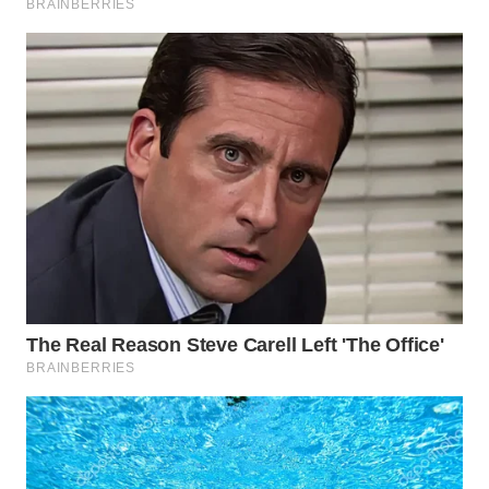
KARAWANG
WN
BEKASI
WN
BOGOR
WN
DEPOK
WN
TAPANULI
UTARA
WN
SAMOSIR