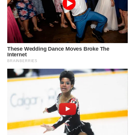
NIAS
WN
LANGKAT
WN
TAPANULI
SELATAN
WN
TANJUNG
LESUNG
WN
KARO
WN
SIMALUNGUN