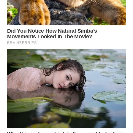
WN
CIREBON
WN
INDRAMAYU
WN
KUNINGAN
WN
MAJALENGKA
WN
SUBANG
WN
SUKABUMI