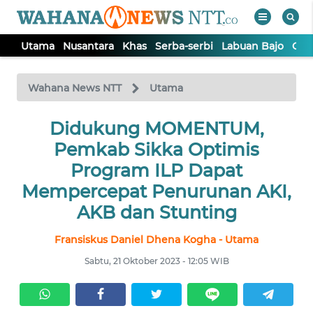
Utama
Nusantara
Khas
Serba-serbi
Labuan Bajo
Opi
WAHANA
Tutup
TV
Wahana News NTT
Utama
Didukung MOMENTUM,
UTAMA
Pemkab Sikka Optimis
NUSANTARA
Program ILP Dapat
Mempercepat Penurunan AKI,
KHAS
AKB dan Stunting
Fransiskus Daniel Dhena Kogha - Utama
SERBA-
SERBI
Sabtu, 21 Oktober 2023 - 12:05 WIB
LABUAN