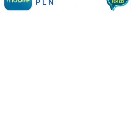
WAHANA MEDIA GROUP
|
|
|
WAHANA NEWS co
WAHANA TANI
WAHANA ADVOKAT
|
|
WAHANA INFRASTRUKTUR
WAHANA KONSUMEN
|
|
|
WAHANA LISTRIK
WAHANA TRAVEL
WAHANA TV
|
|
|
WAHANANEWS id
WAHANANEWS CO ID
WAHANANEWS NET
|
|
|
WAHANA SPORT ID
Wahana UMKM
Wahana Seleb
|
|
|
Wahana Persona
Wahana Otomotif
Wahana Health