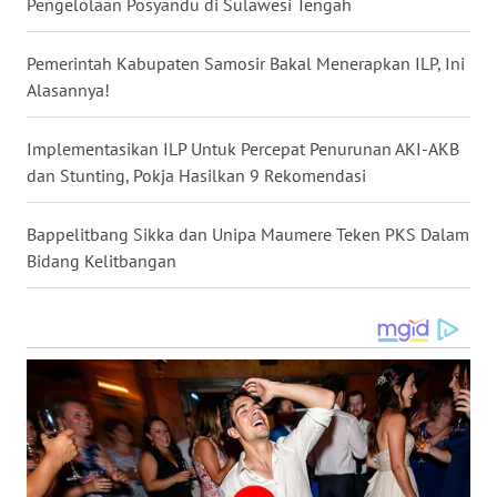
Pengelolaan Posyandu di Sulawesi Tengah
WN
Pemerintah Kabupaten Samosir Bakal Menerapkan ILP, Ini
SULUT
Alasannya!
WN
Implementasikan ILP Untuk Percepat Penurunan AKI-AKB
MALUKU
dan Stunting, Pokja Hasilkan 9 Rekomendasi
WN
Bappelitbang Sikka dan Unipa Maumere Teken PKS Dalam
MALUT
Bidang Kelitbangan
WN
DAIRI
WN
DANAU
TOBA
WN