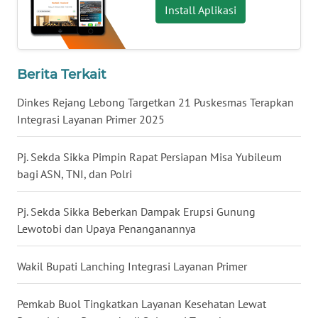
Install Aplikasi
WN
KALTENG
Berita Terkait
WN
Dinkes Rejang Lebong Targetkan 21 Puskesmas Terapkan
KALTARA
Integrasi Layanan Primer 2025
WN
Pj. Sekda Sikka Pimpin Rapat Persiapan Misa Yubileum
KALSEL
bagi ASN, TNI, dan Polri
WN
KALTIM
Pj. Sekda Sikka Beberkan Dampak Erupsi Gunung
Lewotobi dan Upaya Penanganannya
WN
SULSEL
Wakil Bupati Lanching Integrasi Layanan Primer
WN
Pemkab Buol Tingkatkan Layanan Kesehatan Lewat
GORONTALO