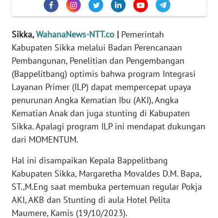
PEDOMAN
MEDIA
SIBER
Sikka,
WahanaNews-NTT.co
|
Pemerintah
Kabupaten Sikka melalui Badan Perencanaan
REDAKSI
Pembangunan, Penelitian dan Pengembangan
(Bappelitbang) optimis bahwa program Integrasi
KARIR
Layanan Primer (ILP) dapat mempercepat upaya
penurunan Angka Kematian Ibu (AKI), Angka
DISCLAIMER
Kematian Anak dan juga stunting di Kabupaten
Wahana
Sikka. Apalagi program ILP ini mendapat dukungan
News
dari MOMENTUM.
Regional
Hal ini disampaikan Kepala Bappelitbang
WN
Kabupaten Sikka, Margaretha Movaldes D.M. Bapa,
SUMUT
ST.,M.Eng saat membuka pertemuan regular Pokja
AKI, AKB dan Stunting di aula Hotel Pelita
WN
Maumere, Kamis (19/10/2023).
JAKARTA