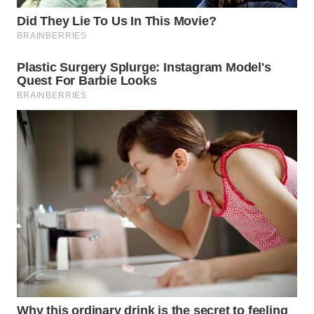
CO ID
WAHANANEWS
NET
WAHANA
SPORT
WAHANA
UMKM
WAHANA
SELEB
WAHANA
PERSONA
WAHANA
OTOMOTIF