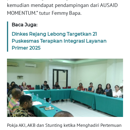
BARAT
kemudian mendapat pendampingan dari AUSAID
MOMENTUM.” tutur Femmy Bapa.
WN
Baca Juga:
RIAU
Dinkes Rejang Lebong Targetkan 21
WN
Puskesmas Terapkan Integrasi Layanan
SERAMBI
Primer 2025
WN
JAMBI
WN
SULTRA
WN
NTB
Pokja AKI, AKB dan Stunting ketika Menghadiri Pertemuan
WN