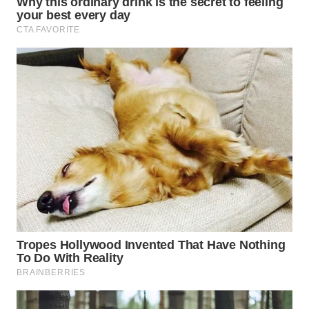
WN
PURWAKARTA
WN
PRIANGAN
TIMUR
WN
SEMARANG
WN
SOLO
WN
BOROBUDUR
WN