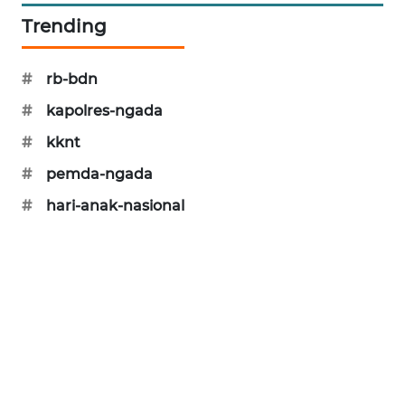
Trending
ENERGI
NEWS
#
rb-bdn
CILEUNGSI
#
kapolres-ngada
NEWS
#
kknt
BERKAT
#
pemda-ngada
NEWS
#
hari-anak-nasional
BERAMPU
NEWS
ANUGERAH
NEWS
AKHLAK
ID