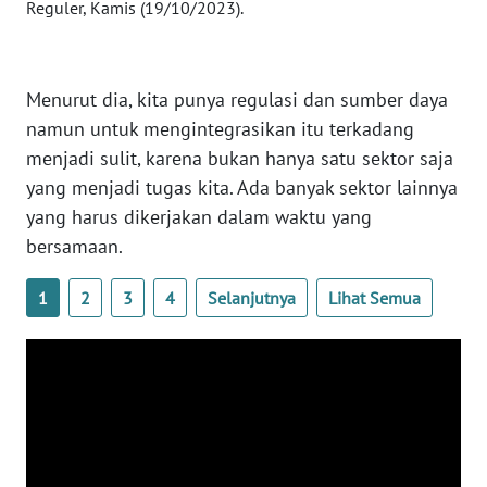
Reguler, Kamis (19/10/2023).
SULTENG
WN
SULBAR
Menurut dia, kita punya regulasi dan sumber daya
namun untuk mengintegrasikan itu terkadang
WN
menjadi sulit, karena bukan hanya satu sektor saja
BABEL
yang menjadi tugas kita. Ada banyak sektor lainnya
yang harus dikerjakan dalam waktu yang
WN
bersamaan.
SUMBAR
1
2
3
4
Selanjutnya
Lihat Semua
WN
SUMSEL
WN
BENGKULU
WN