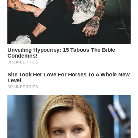
LABUANBAJO
WN
BORNEO
Wahana
Media
Group
WAHANA
NEWS
WAHANA
TANI
WAHANA
ADVOKAT
WAHANA