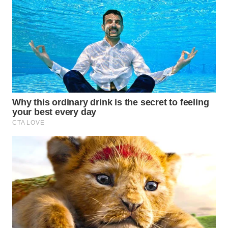
WN
PADANG
LAWAS
WN
SUMEDANG
WN
CIANJUR
WN
KEPULAUAN
SERIBU
WN
TANGERANG
WN
BINJAI