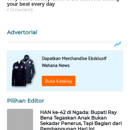
WAHANA
HEALTH
Advertorial
WAHANA
DESA
WISATA
Dapatkan Merchandise Eksklusif
LAPAK
Wahana News
WAHANA
Buka Katalog
Wahana
Network
Pilihan Editor
KONSUMEN
LISTRIK
HAN ke-42 di Ngada: Bupati Ray
Bena Tegaskan Anak Bukan
Sekadar Penerus, Tapi Bagian dari
MASYARAKAT
Pembangunan Hari Ini