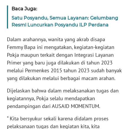
Baca Juga:
WN
Satu Posyandu, Semua Layanan: Gelumbang
JABAR
Resmi Luncurkan Posyandu ILP Perdana
WN
Dalam arahannya, wanita yang akrab disapa
BANTEN
Femmy Bapa ini mengatakan, kegiatan-kegiatan
Pokja maupun terkait dengan Integrasi Layanan
WN
Primer yang baru juga dilakukan di tahun 2023
NTT
melalui Permenkes 2015 tahun 2023 sudah banyak
yang dilakukan melalui berbagai macam arahan.
WN
KEPRI
Dijelaskan bahwa dalam melaksanakan tugas dan
kegiatannya, Pokja selalu mendapatkan
WN
PAPUA
pendampingan dari AUSAID MOMENTUM.
“ Kita bersyukur sekali karena didalam proses
WN
pelaksanaan tugas dan kegiatan kita, kita
PAPUA