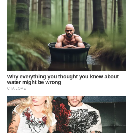
MADURA
WN
SURABAYA
WN
NATUNA
WN
BINTAN
WN
MANDALIKA
WN
LIKUPANG
WN