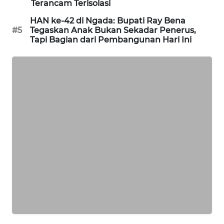
Terancam Terisolasi
HAN ke-42 di Ngada: Bupati Ray Bena
KRT
#5
Tegaskan Anak Bukan Sekadar Penerus,
NEWS
Tapi Bagian dari Pembangunan Hari Ini
KARING
NEWS
JURNAL
MARITIM
HUMBANG
NEWS
GARONGGANG
NEWS
FISUELRI
ID