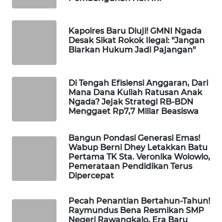
KELISTRIKAN
Kapolres Baru Diuji! GMNI Ngada
WALINKI
Desak Sikat Rokok Ilegal: "Jangan
ID
Biarkan Hukum Jadi Pajangan"
MAWAKA
ID
Di Tengah Efisiensi Anggaran, Dari
Mana Dana Kuliah Ratusan Anak
Ngada? Jejak Strategi RB-BDN
MARTABAT
Menggaet Rp7,7 Miliar Beasiswa
NET
Bangun Pondasi Generasi Emas!
PLN
Wabup Berni Dhey Letakkan Batu
WATCH
Pertama TK Sta. Veronika Wolowio,
Pemerataan Pendidikan Terus
Dipercepat
MKLI
Pecah Penantian Bertahun-Tahun!
LPKKI
Raymundus Bena Resmikan SMP
Negeri Rawangkalo, Era Baru