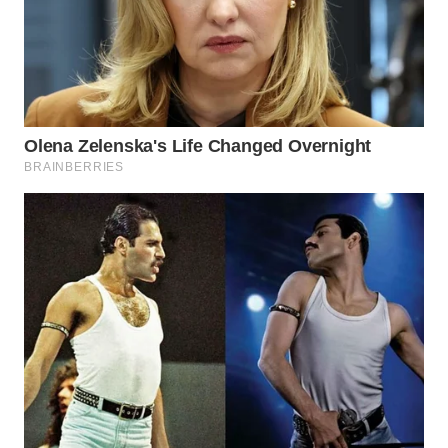
INFRASTRUKTUR
WAHANA
KONSUMEN
WAHANA
LISTRIK
WAHANA
TRAVEL
WAHANA
TV
WAHANANEWS
ID
WAHANANEWS