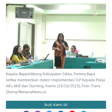
BAJO
OPINI
Informasi
INDEKS
BERITA
KONTAK
KAMI
Kepala Bappelitbang Kabupaten Sikka, Femmy Bapa
INFO
ketika memberikan materi Implementasi ILP Kepada Pokja
IKLAN
AKI, AKB dan Stunting, Kamis (19/10/2023). Foto: Frans
Dhena/WahanaNews.co.
TENTANG
KAMI
Ikuti Kami di: