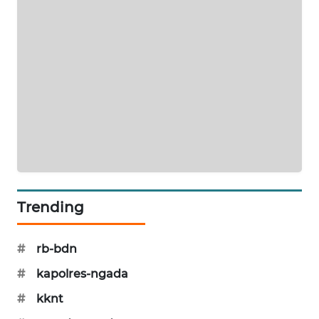
ENERGI
NEWS
CILEUNGSI
NEWS
BERKAT
NEWS
BERAMPU
NEWS
Trending
ANUGERAH
#
rb-bdn
NEWS
#
kapolres-ngada
AKHLAK
#
kknt
ID