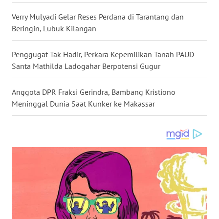
Verry Mulyadi Gelar Reses Perdana di Tarantang dan
WN
Beringin, Lubuk Kilangan
SULUT
Penggugat Tak Hadir, Perkara Kepemilikan Tanah PAUD
WN
Santa Mathilda Ladogahar Berpotensi Gugur
MALUKU
Anggota DPR Fraksi Gerindra, Bambang Kristiono
WN
Meninggal Dunia Saat Kunker ke Makassar
MALUT
WN
DAIRI
WN
DANAU
TOBA
WN