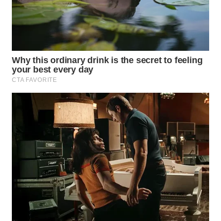
INFRASTRUKTUR
WAHANA
KONSUMEN
WAHANA
LISTRIK
WAHANA
TRAVEL
WAHANA
TV
WAHANANEWS
ID
WAHANANEWS