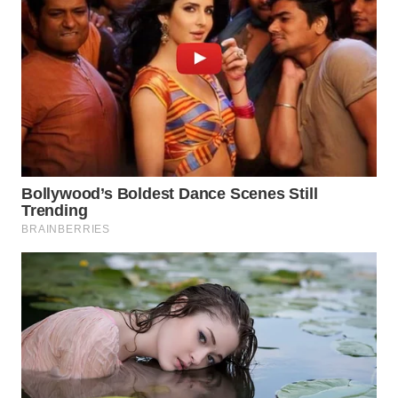
LABUANBAJO
WN
BORNEO
Wahana
Media
Group
WAHANA
NEWS
WAHANA
TANI
WAHANA
ADVOKAT
WAHANA