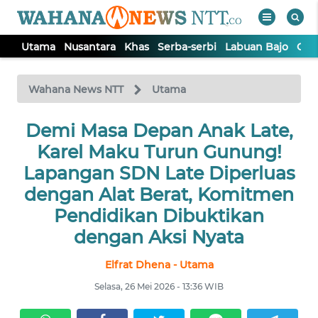
Utama
Nusantara
Khas
Serba-serbi
Labuan Bajo
Opi
WAHANA
Tutup
TV
Wahana News NTT
Utama
Demi Masa Depan Anak Late,
UTAMA
Karel Maku Turun Gunung!
NUSANTARA
Lapangan SDN Late Diperluas
dengan Alat Berat, Komitmen
KHAS
Pendidikan Dibuktikan
dengan Aksi Nyata
SERBA-
SERBI
Elfrat Dhena - Utama
Selasa, 26 Mei 2026 - 13:36 WIB
LABUAN