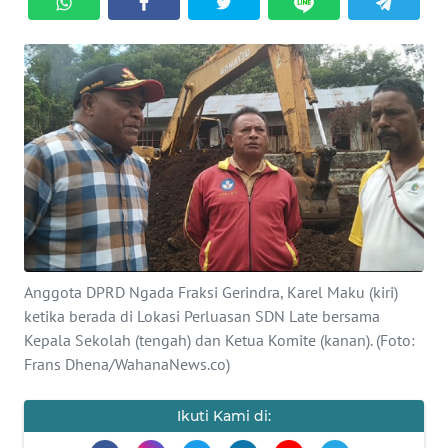
BAJO
OPINI
Informasi
INDEKS
BERITA
KONTAK
KAMI
Anggota DPRD Ngada Fraksi Gerindra, Karel Maku (kiri)
INFO
ketika berada di Lokasi Perluasan SDN Late bersama
IKLAN
Kepala Sekolah (tengah) dan Ketua Komite (kanan). (Foto:
Frans Dhena/WahanaNews.co)
TENTANG
KAMI
Ikuti Kami di: