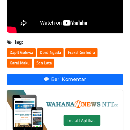
LAMPUNG
WN
JATENG
WN
Tag:
NUSANTARA
Dapil Golewa
Dprd Ngada
Fraksi Gerindra
WN
Karel Maku
Sdn Late
JOGJA
Beri Komentar
WN
JATIM
WN
BALI
Install Aplikasi
WN
KALBAR