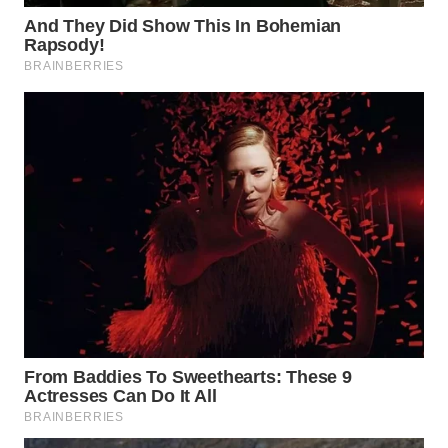
CO ID
WAHANANEWS
NET
WAHANA
SPORT
WAHANA
UMKM
WAHANA
SELEB
WAHANA
PERSONA
WAHANA
OTOMOTIF