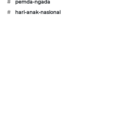
#
pemda-ngada
PERAPKI
#
hari-anak-nasional
NEWS
SONYA
ASA
NEWS