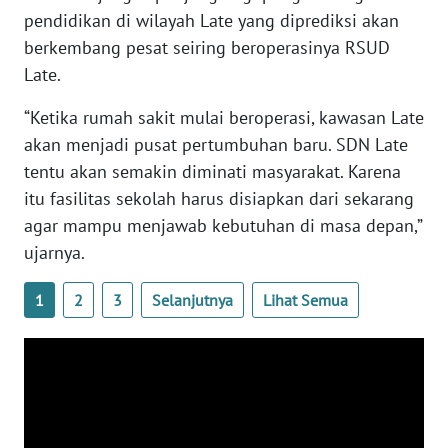
SULTENG
pendidikan di wilayah Late yang diprediksi akan
berkembang pesat seiring beroperasinya RSUD
WN
Late.
SULBAR
“Ketika rumah sakit mulai beroperasi, kawasan Late
WN
akan menjadi pusat pertumbuhan baru. SDN Late
BABEL
tentu akan semakin diminati masyarakat. Karena
itu fasilitas sekolah harus disiapkan dari sekarang
WN
agar mampu menjawab kebutuhan di masa depan,”
SUMBAR
ujarnya.
WN
1
2
3
Selanjutnya
Lihat Semua
SUMSEL
WN
BENGKULU
WN