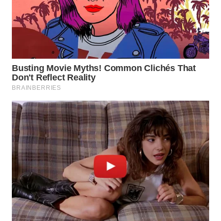
NIAS
WN
LANGKAT
WN
TAPANULI
SELATAN
WN
TANJUNG
LESUNG
WN
KARO
WN
SIMALUNGUN