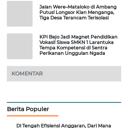
NEWS
Jalan Were–Mataloko di Ambang
Putus! Longsor Kian Menganga,
SIDIKALANG
Tiga Desa Terancam Terisolasi
NEWS
KPI Bejo Jadi Magnet Pendidikan
SIBARAGAS
Vokasi! Siswa SMKN 1 Larantuka
NEWS
Tempa Kompetensi di Sentra
Perikanan Unggulan Ngada
METRO
SIANTAR
NEWS
KOMENTAR
METRO
MEDAN
NEWS
Berita Populer
METRO
JAKARTA
NEWS
Di Tengah Efisiensi Anggaran, Dari Mana