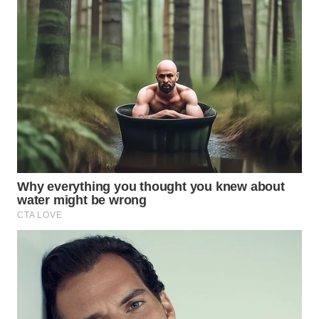
WN
PADANG
LAWAS
WN
SUMEDANG
WN
CIANJUR
WN
KEPULAUAN
SERIBU
WN
TANGERANG
WN
BINJAI