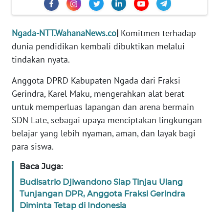
PEDOMAN
MEDIA
SIBER
Ngada-NTT.WahanaNews.co
|
Komitmen terhadap
dunia pendidikan kembali dibuktikan melalui
REDAKSI
tindakan nyata.
KARIR
Anggota DPRD Kabupaten Ngada dari Fraksi
Gerindra, Karel Maku, mengerahkan alat berat
DISCLAIMER
untuk memperluas lapangan dan arena bermain
SDN Late, sebagai upaya menciptakan lingkungan
Wahana
belajar yang lebih nyaman, aman, dan layak bagi
News
Regional
para siswa.
Baca Juga:
WN
SUMUT
Budisatrio Djiwandono Siap Tinjau Ulang
Tunjangan DPR, Anggota Fraksi Gerindra
Diminta Tetap di Indonesia
WN
JAKARTA