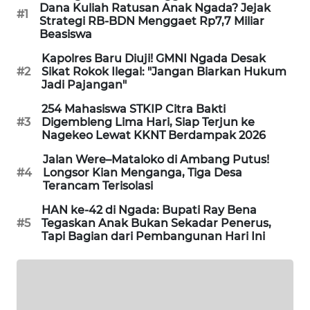
Dana Kuliah Ratusan Anak Ngada? Jejak
#1
Strategi RB-BDN Menggaet Rp7,7 Miliar
KRT
Beasiswa
NEWS
Kapolres Baru Diuji! GMNI Ngada Desak
#2
Sikat Rokok Ilegal: "Jangan Biarkan Hukum
KARING
Jadi Pajangan"
NEWS
254 Mahasiswa STKIP Citra Bakti
#3
Digembleng Lima Hari, Siap Terjun ke
JURNAL
Nagekeo Lewat KKNT Berdampak 2026
MARITIM
Jalan Were–Mataloko di Ambang Putus!
#4
Longsor Kian Menganga, Tiga Desa
HUMBANG
Terancam Terisolasi
NEWS
HAN ke-42 di Ngada: Bupati Ray Bena
#5
Tegaskan Anak Bukan Sekadar Penerus,
GARONGGANG
Tapi Bagian dari Pembangunan Hari Ini
NEWS
FISUELRI
ID