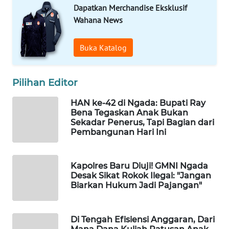
KELISTRIKAN
Dapatkan Merchandise Eksklusif
Wahana News
WALINKI
ID
Buka Katalog
MAWAKA
Pilihan Editor
ID
HAN ke-42 di Ngada: Bupati Ray
MARTABAT
Bena Tegaskan Anak Bukan
NET
Sekadar Penerus, Tapi Bagian dari
Pembangunan Hari Ini
PLN
WATCH
Kapolres Baru Diuji! GMNI Ngada
Desak Sikat Rokok Ilegal: "Jangan
MKLI
Biarkan Hukum Jadi Pajangan"
LPKKI
Di Tengah Efisiensi Anggaran, Dari