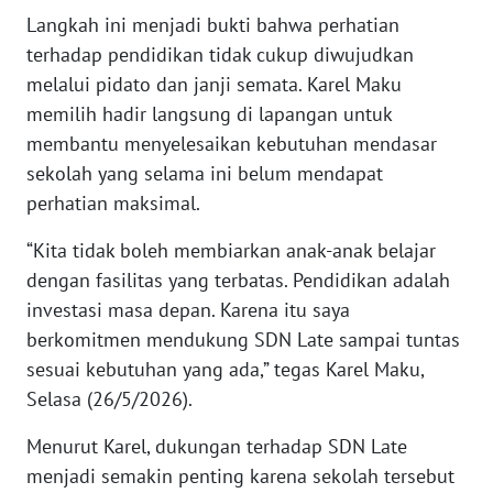
Langkah ini menjadi bukti bahwa perhatian
terhadap pendidikan tidak cukup diwujudkan
WN
JABAR
melalui pidato dan janji semata. Karel Maku
memilih hadir langsung di lapangan untuk
WN
membantu menyelesaikan kebutuhan mendasar
BANTEN
sekolah yang selama ini belum mendapat
perhatian maksimal.
WN
NTT
“Kita tidak boleh membiarkan anak-anak belajar
dengan fasilitas yang terbatas. Pendidikan adalah
WN
investasi masa depan. Karena itu saya
KEPRI
berkomitmen mendukung SDN Late sampai tuntas
sesuai kebutuhan yang ada,” tegas Karel Maku,
WN
Selasa (26/5/2026).
PAPUA
Menurut Karel, dukungan terhadap SDN Late
WN
menjadi semakin penting karena sekolah tersebut
PAPUA