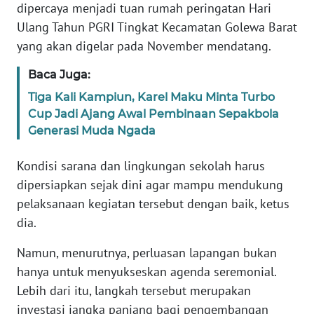
dipercaya menjadi tuan rumah peringatan Hari
BARAT
Ulang Tahun PGRI Tingkat Kecamatan Golewa Barat
yang akan digelar pada November mendatang.
WN
RIAU
Baca Juga:
Tiga Kali Kampiun, Karel Maku Minta Turbo
WN
SERAMBI
Cup Jadi Ajang Awal Pembinaan Sepakbola
Generasi Muda Ngada
WN
JAMBI
Kondisi sarana dan lingkungan sekolah harus
dipersiapkan sejak dini agar mampu mendukung
WN
pelaksanaan kegiatan tersebut dengan baik, ketus
SULTRA
dia.
Namun, menurutnya, perluasan lapangan bukan
WN
NTB
hanya untuk menyukseskan agenda seremonial.
Lebih dari itu, langkah tersebut merupakan
WN
investasi jangka panjang bagi pengembangan