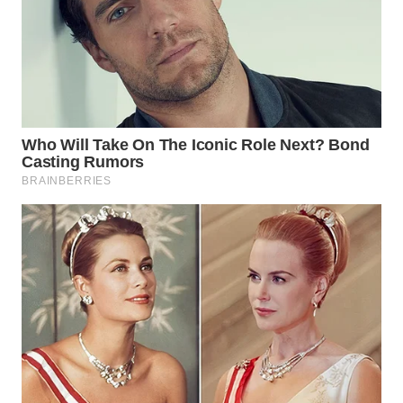
WN
CIREBON
WN
INDRAMAYU
WN
KUNINGAN
WN
MAJALENGKA
WN
SUBANG
WN
SUKABUMI