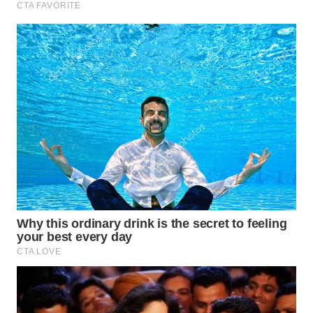
MADURA
WN
SURABAYA
WN
NATUNA
WN
BINTAN
WN
MANDALIKA
WN
LIKUPANG
WN