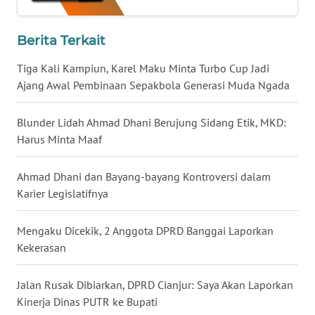
WN
Berita Terkait
KALTENG
Tiga Kali Kampiun, Karel Maku Minta Turbo Cup Jadi
Ajang Awal Pembinaan Sepakbola Generasi Muda Ngada
WN
KALTARA
Blunder Lidah Ahmad Dhani Berujung Sidang Etik, MKD:
Harus Minta Maaf
WN
KALSEL
Ahmad Dhani dan Bayang-bayang Kontroversi dalam
Karier Legislatifnya
WN
KALTIM
Mengaku Dicekik, 2 Anggota DPRD Banggai Laporkan
WN
Kekerasan
SULSEL
Jalan Rusak Dibiarkan, DPRD Cianjur: Saya Akan Laporkan
WN
Kinerja Dinas PUTR ke Bupati
GORONTALO