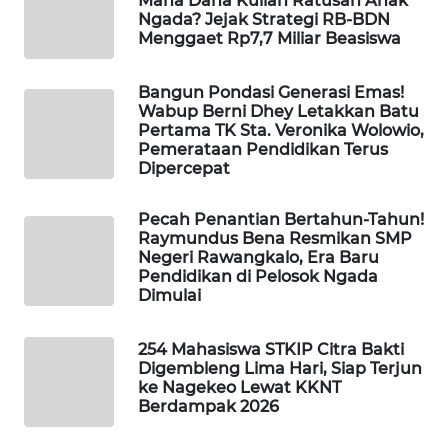
Mana Dana Kuliah Ratusan Anak
Ngada? Jejak Strategi RB-BDN
LKKI
Menggaet Rp7,7 Miliar Beasiswa
KOPEKLIN
Bangun Pondasi Generasi Emas!
Wabup Berni Dhey Letakkan Batu
PORTAL
Pertama TK Sta. Veronika Wolowio,
KONSUMEN
Pemerataan Pendidikan Terus
Dipercepat
FORWAMKI
Pecah Penantian Bertahun-Tahun!
Raymundus Bena Resmikan SMP
ALPERKLINAS
Negeri Rawangkalo, Era Baru
Pendidikan di Pelosok Ngada
Dimulai
FORJASIDA
254 Mahasiswa STKIP Citra Bakti
TAMBANG
Digembleng Lima Hari, Siap Terjun
NEWS
ke Nagekeo Lewat KKNT
Berdampak 2026
SITUNGIR