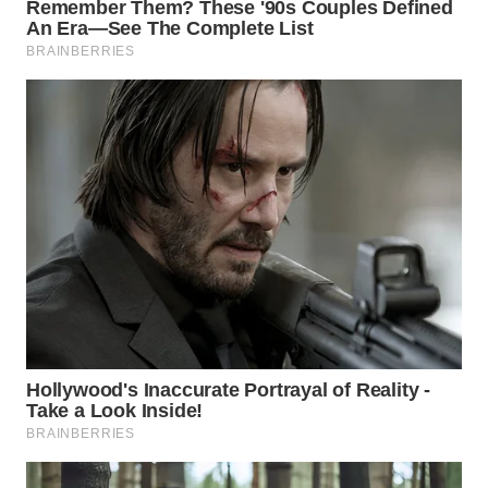
KARAWANG
WN
BEKASI
WN
BOGOR
WN
DEPOK
WN
TAPANULI
UTARA
WN
SAMOSIR