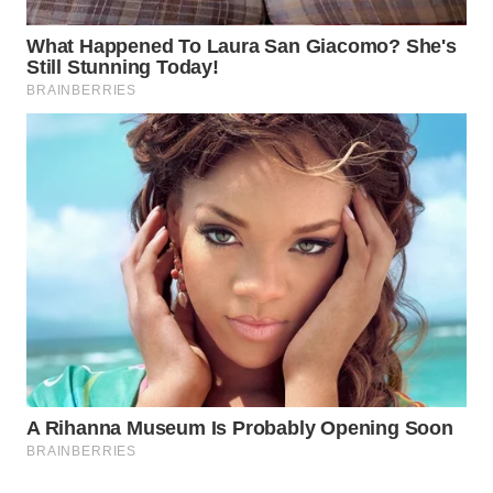
WN
LABUHANBATU
WN
TAPANULI
TENGAH
WN DELI
SERDANG
WN
TEBING
TINGGI
WN
PAKPAK
WN