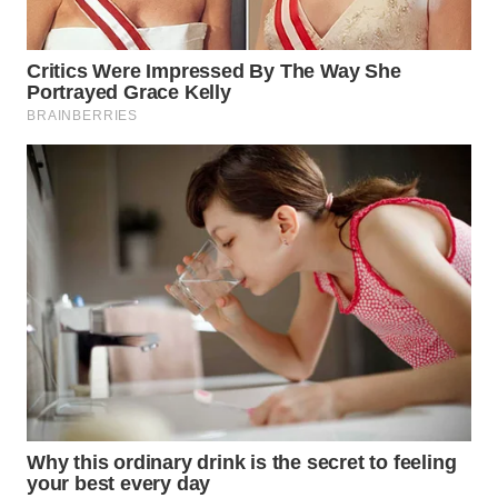
WN
PURWAKARTA
WN
PRIANGAN
TIMUR
WN
SEMARANG
WN
SOLO
WN
BOROBUDUR
WN