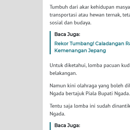
WN
Tumbuh dari akar kehidupan masya
JABAR
transportasi atau hewan ternak, te
sosial dan budaya.
WN
BANTEN
Baca Juga:
Rekor Tumbang! Caladangan Ra
WN
Kemenangan Jepang
NTT
Untuk diketahui, lomba pacuan kud
WN
belakangan.
KEPRI
Namun kini olahraga yang boleh di
WN
Ngada bertajuk Piala Bupati Ngada.
PAPUA
Tentu saja lomba ini sudah dinant
WN
Ngada.
PAPUA
BARAT
Baca Juga: