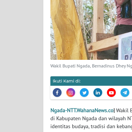
SIBER
REDAKSI
KARIR
DISCLAIMER
Wakil Bupati Ngada, Bernadinus Dhey N
Wahana
News
Regional
Ikuti Kami di:
WN
SUMUT
Ngada-NTT.WahanaNews.co
|
Wakil 
WN
di Kabupaten Ngada dan wilayah N
JAKARTA
identitas budaya, tradisi dan keba