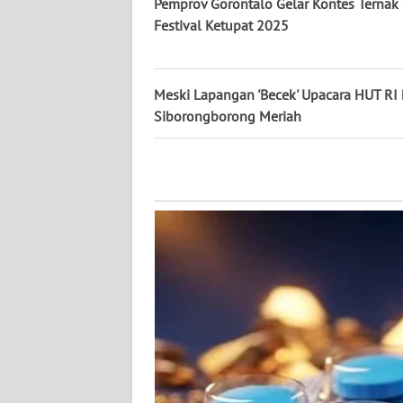
Pemprov Gorontalo Gelar Kontes Ternak 
WN
Festival Ketupat 2025
KALTENG
WN
Meski Lapangan 'Becek' Upacara HUT RI 
KALTARA
Siborongborong Meriah
WN
KALSEL
WN
KALTIM
WN
SULSEL
WN
GORONTALO