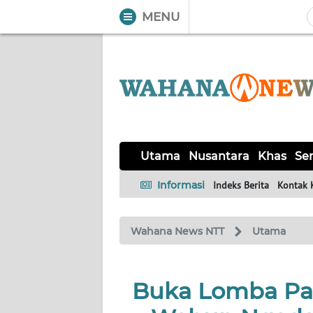
MENU
WAHANA
Tutup
TV
UTAMA
NUSANTARA
Utama
Nusantara
Khas
Ser
KHAS
Informasi
Indeks Berita
Kontak 
SERBA-
Wahana News NTT
Utama
SERBI
LABUAN
Buka Lomba Pac
BAJO