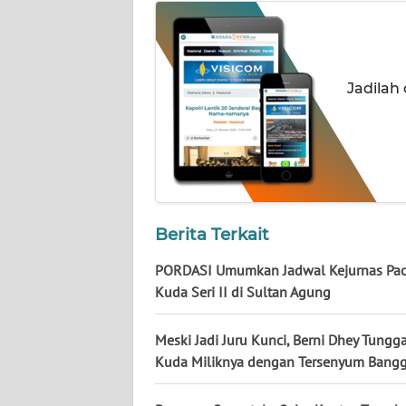
WN
JATENG
WN
Jadilah
NUSANTARA
WN
JOGJA
WN
Berita Terkait
JATIM
PORDASI Umumkan Jadwal Kejurnas Pa
WN
Kuda Seri II di Sultan Agung
BALI
Meski Jadi Juru Kunci, Berni Dhey Tungg
WN
Kuda Miliknya dengan Tersenyum Bang
KALBAR