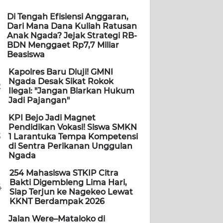
Di Tengah Efisiensi Anggaran,
Dari Mana Dana Kuliah Ratusan
Anak Ngada? Jejak Strategi RB-
BDN Menggaet Rp7,7 Miliar
Beasiswa
Kapolres Baru Diuji! GMNI
Ngada Desak Sikat Rokok
2
Ilegal: "Jangan Biarkan Hukum
Jadi Pajangan"
KPI Bejo Jadi Magnet
Pendidikan Vokasi! Siswa SMKN
3
1 Larantuka Tempa Kompetensi
di Sentra Perikanan Unggulan
Ngada
254 Mahasiswa STKIP Citra
Bakti Digembleng Lima Hari,
4
Siap Terjun ke Nagekeo Lewat
KKNT Berdampak 2026
Jalan Were–Mataloko di