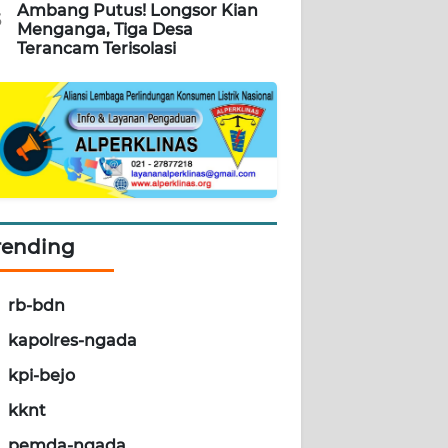
Ambang Putus! Longsor Kian
5
Menganga, Tiga Desa
Terancam Terisolasi
rending
rb-bdn
kapolres-ngada
kpi-bejo
kknt
pemda-ngada