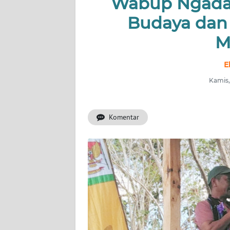
Wabup Ngada: 
OPINI
Budaya dan
M
Informasi
INDEKS
E
BERITA
Kamis,
KONTAK
KAMI
Komentar
INFO
IKLAN
TENTANG
KAMI
PEDOMAN
MEDIA