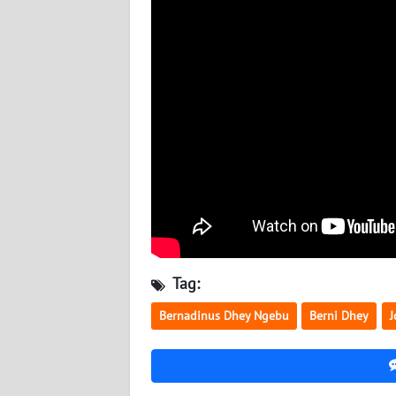
WN
SULBAR
WN
BABEL
WN
SUMBAR
WN
SUMSEL
Tag:
WN
BENGKULU
Bernadinus Dhey Ngebu
Berni Dhey
J
WN
LAMPUNG