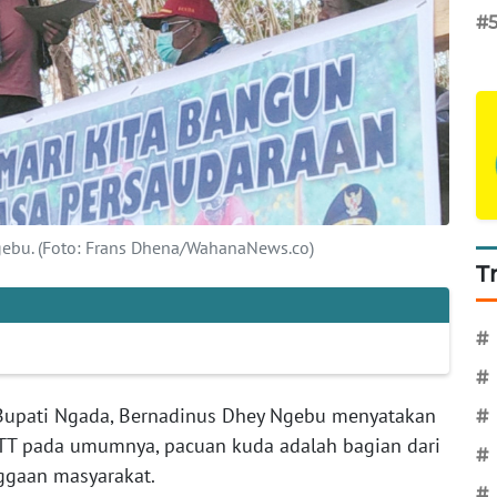
#
gebu. (Foto: Frans Dhena/WahanaNews.co)
T
#
#
Bupati Ngada, Bernadinus Dhey Ngebu menyatakan
#
TT pada umumnya, pacuan kuda adalah bagian dari
#
nggaan masyarakat.
#