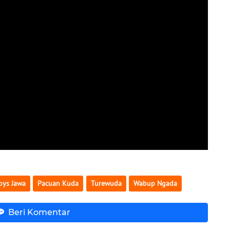
oys Jawa
Pacuan Kuda
Turewuda
Wabup Ngada
Beri Komentar