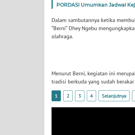
PORDASI Umumkan Jadwal Kejur
WN
RIAU
Dalam sambutannya ketika membuka
“Berni” Dhey Ngebu mengungkapkan
WN
olahraga.
SERAMBI
WN
JAMBI
Menurut Berni, kegiatan ini merup
WN
tradisi berkuda yang sudah beraka
SULTRA
1
2
3
4
Selanjutnya
WN
NTB
WN
SULTENG