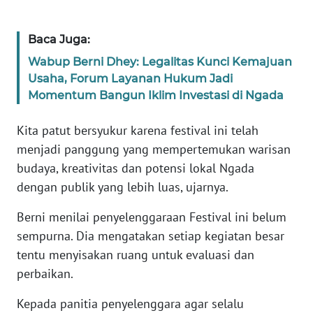
BARAT
Baca Juga:
WN
RIAU
Wabup Berni Dhey: Legalitas Kunci Kemajuan
Usaha, Forum Layanan Hukum Jadi
Momentum Bangun Iklim Investasi di Ngada
WN
SERAMBI
Kita patut bersyukur karena festival ini telah
menjadi panggung yang mempertemukan warisan
WN
JAMBI
budaya, kreativitas dan potensi lokal Ngada
dengan publik yang lebih luas, ujarnya.
WN
SULTRA
Berni menilai penyelenggaraan Festival ini belum
sempurna. Dia mengatakan setiap kegiatan besar
WN
tentu menyisakan ruang untuk evaluasi dan
NTB
perbaikan.
Kepada panitia penyelenggara agar selalu
WN