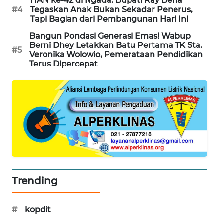
HAN ke-42 di Ngada: Bupati Ray Bena
#4
Tegaskan Anak Bukan Sekadar Penerus,
Tapi Bagian dari Pembangunan Hari Ini
KRT
NEWS
Bangun Pondasi Generasi Emas! Wabup
Berni Dhey Letakkan Batu Pertama TK Sta.
#5
Veronika Wolowio, Pemerataan Pendidikan
KARING
Terus Dipercepat
NEWS
JURNAL
MARITIM
HUMBANG
NEWS
GARONGGANG
NEWS
Trending
FISUELRI
#
kopdit
ID