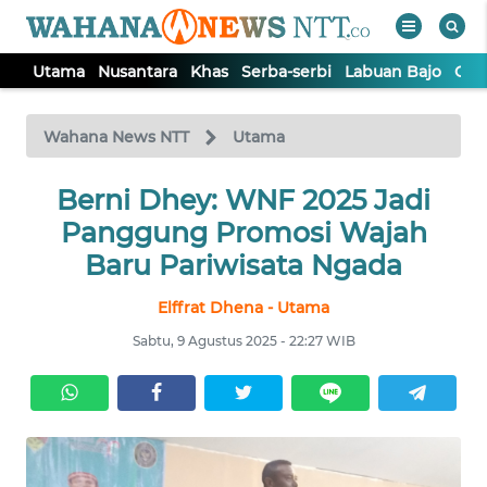
Utama
Nusantara
Khas
Serba-serbi
Labuan Bajo
Opi
WAHANA
Tutup
TV
Wahana News NTT
Utama
Berni Dhey: WNF 2025 Jadi
UTAMA
Panggung Promosi Wajah
NUSANTARA
Baru Pariwisata Ngada
Elffrat Dhena - Utama
KHAS
Sabtu, 9 Agustus 2025 - 22:27 WIB
SERBA-
SERBI
LABUAN