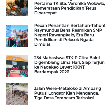
Pertama TK Sta. Veronika Wolowio,
LKKI
Pemerataan Pendidikan Terus
Dipercepat
KOPEKLIN
Pecah Penantian Bertahun-Tahun!
Raymundus Bena Resmikan SMP
PORTAL
Negeri Rawangkalo, Era Baru
KONSUMEN
Pendidikan di Pelosok Ngada
Dimulai
FORWAMKI
254 Mahasiswa STKIP Citra Bakti
ALPERKLINAS
Digembleng Lima Hari, Siap Terjun
ke Nagekeo Lewat KKNT
Berdampak 2026
FORJASIDA
Jalan Were–Mataloko di Ambang
TAMBANG
Putus! Longsor Kian Menganga,
NEWS
Tiga Desa Terancam Terisolasi
SITUNGIR