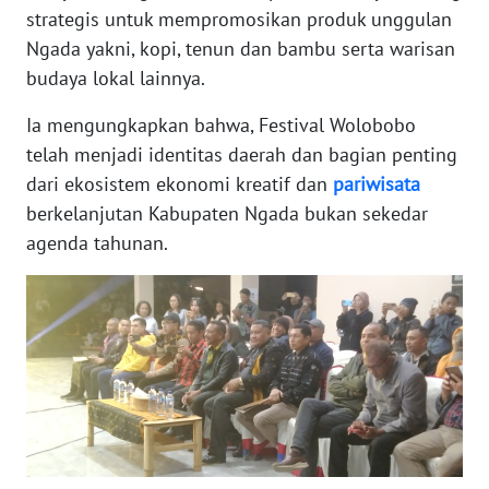
strategis untuk mempromosikan produk unggulan
Ngada yakni, kopi, tenun dan bambu serta warisan
WN
JABAR
budaya lokal lainnya.
Ia mengungkapkan bahwa, Festival Wolobobo
WN
telah menjadi identitas daerah dan bagian penting
BANTEN
dari ekosistem ekonomi kreatif dan
pariwisata
berkelanjutan Kabupaten Ngada bukan sekedar
WN
NTT
agenda tahunan.
WN
KEPRI
WN
PAPUA
WN
PAPUA