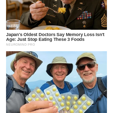
NIAS
WN
LANGKAT
WN
TAPANULI
SELATAN
WN
TANJUNG
LESUNG
WN
KARO
WN
SIMALUNGUN