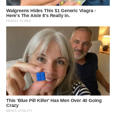
WN
LABUHANBATU
WN
TAPANULI
TENGAH
WN DELI
SERDANG
WN
TEBING
TINGGI
WN
PAKPAK
WN