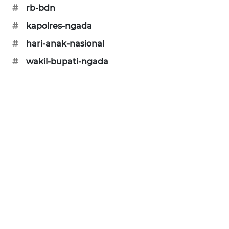
#
rb-bdn
ENERGI
#
kapolres-ngada
NEWS
#
hari-anak-nasional
CILEUNGSI
#
wakil-bupati-ngada
NEWS
BERKAT
NEWS
BERAMPU
NEWS
ANUGERAH
NEWS
AKHLAK
ID