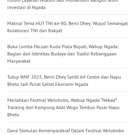
Investasi di Ngada
WN
KALTENG
Maknai Tema HUT TNI ke-80, Berni Dhey: Wujud Semangat
Kolaborasi TNI dan Rakyat
WN
KALTARA
Buka Lomba Pacuan Kuda Piala Bupati, Wabup Ngada:
Bagian dari Identitas Budaya dan Tradisi Kebanggaan
WN
Masyarakat
KALSEL
Tutup WNF 2025, Berni Dhey Sentil Art Centre dan Napu
WN
Bheto Jadi Pusat Geliat Ekonomi Ngada
KALTIM
Meriahkan Festival Wolobobo, Wabup Ngada “Nekad”
WN
Tracking dari Kampung Adat Wogo Tembus Pasar Napu
SULSEL
Bheto
WN
Dana Stimulan Kemenparekraf Dalam Festival Wolobobo
GORONTALO