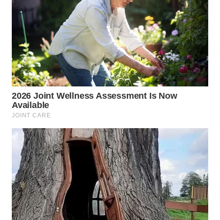
WN
PADANG
LAWAS
WN
SUMEDANG
WN
CIANJUR
WN
KEPULAUAN
SERIBU
WN
TANGERANG
WN
BINJAI