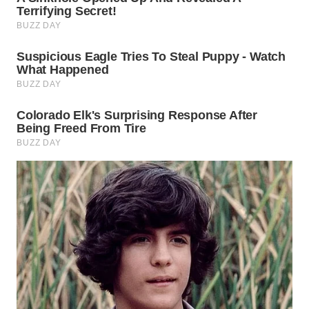
WN
PURWAKARTA
WN
PRIANGAN
TIMUR
WN
SEMARANG
WN
SOLO
WN
BOROBUDUR
WN