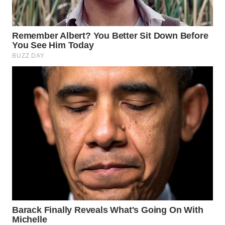
MADURA
WN
SURABAYA
WN
NATUNA
WN
BINTAN
WN
MANDALIKA
WN
LIKUPANG
WN