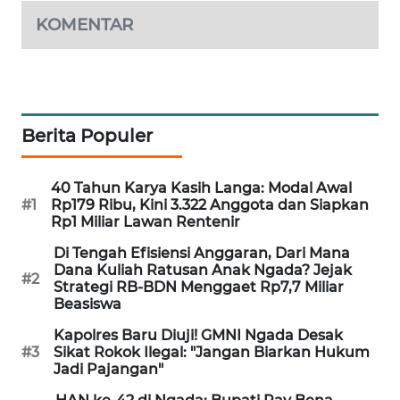
NEWS
KOMENTAR
SIDIKALANG
NEWS
SIBARAGAS
Berita Populer
NEWS
METRO
40 Tahun Karya Kasih Langa: Modal Awal
SIANTAR
#1
Rp179 Ribu, Kini 3.322 Anggota dan Siapkan
NEWS
Rp1 Miliar Lawan Rentenir
Di Tengah Efisiensi Anggaran, Dari Mana
METRO
Dana Kuliah Ratusan Anak Ngada? Jejak
#2
Strategi RB-BDN Menggaet Rp7,7 Miliar
MEDAN
Beasiswa
NEWS
Kapolres Baru Diuji! GMNI Ngada Desak
#3
Sikat Rokok Ilegal: "Jangan Biarkan Hukum
METRO
Jadi Pajangan"
JAKARTA
NEWS