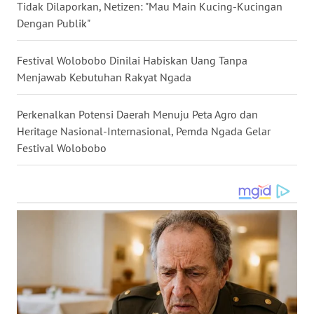
Tidak Dilaporkan, Netizen: "Mau Main Kucing-Kucingan
Dengan Publik"
WN
SULUT
Festival Wolobobo Dinilai Habiskan Uang Tanpa
Menjawab Kebutuhan Rakyat Ngada
WN
MALUKU
Perkenalkan Potensi Daerah Menuju Peta Agro dan
Heritage Nasional-Internasional, Pemda Ngada Gelar
WN
Festival Wolobobo
MALUT
WN
DAIRI
WN
DANAU
TOBA
WN