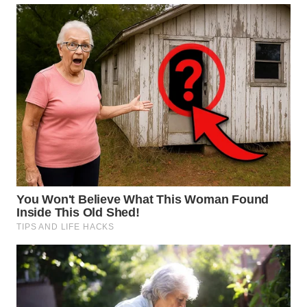
KARAWANG
WN
BEKASI
WN
BOGOR
WN
DEPOK
WN
TAPANULI
UTARA
WN
SAMOSIR