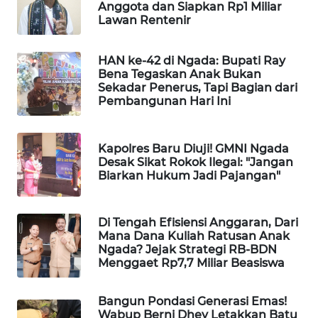
Anggota dan Siapkan Rp1 Miliar
KELISTRIKAN
Lawan Rentenir
WALINKI
HAN ke-42 di Ngada: Bupati Ray
ID
Bena Tegaskan Anak Bukan
Sekadar Penerus, Tapi Bagian dari
MAWAKA
Pembangunan Hari Ini
ID
Kapolres Baru Diuji! GMNI Ngada
MARTABAT
Desak Sikat Rokok Ilegal: "Jangan
NET
Biarkan Hukum Jadi Pajangan"
PLN
WATCH
Di Tengah Efisiensi Anggaran, Dari
Mana Dana Kuliah Ratusan Anak
Ngada? Jejak Strategi RB-BDN
MKLI
Menggaet Rp7,7 Miliar Beasiswa
LPKKI
Bangun Pondasi Generasi Emas!
Wabup Berni Dhey Letakkan Batu