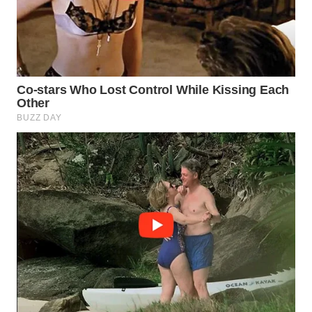
CO ID
WAHANANEWS
NET
WAHANA
SPORT
WAHANA
UMKM
WAHANA
SELEB
WAHANA
PERSONA
WAHANA
OTOMOTIF