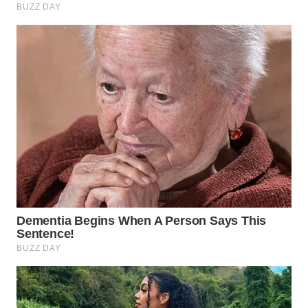
LABUANBAJO
WN
BORNEO
Wahana
Media
Group
WAHANA
NEWS
WAHANA
TANI
WAHANA
ADVOKAT
WAHANA