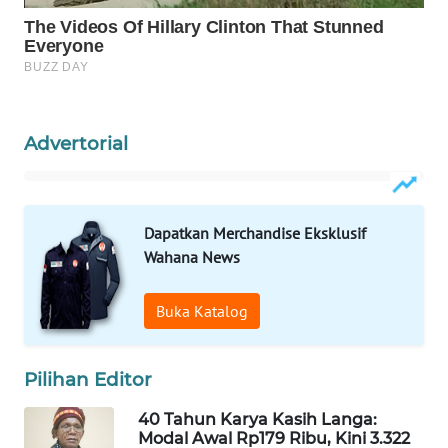
WAHANA
HEALTH
WAHANA
Advertorial
DESA
WISATA
LAPAK
Dapatkan Merchandise Eksklusif
WAHANA
Wahana News
Wahana
Buka Katalog
Network
KONSUMEN
Pilihan Editor
LISTRIK
40 Tahun Karya Kasih Langa:
Modal Awal Rp179 Ribu, Kini 3.322
MASYARAKAT