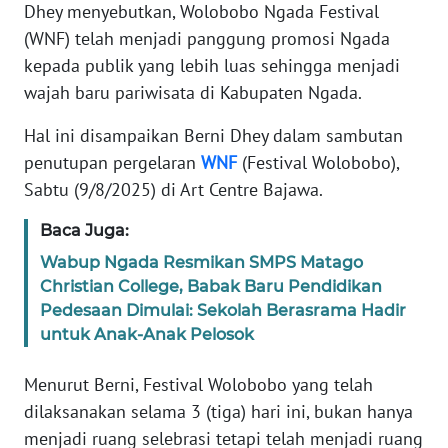
PEDOMAN
Dhey menyebutkan, Wolobobo Ngada Festival
MEDIA
(WNF) telah menjadi panggung promosi Ngada
SIBER
kepada publik yang lebih luas sehingga menjadi
wajah baru pariwisata di Kabupaten Ngada.
REDAKSI
Hal ini disampaikan Berni Dhey dalam sambutan
KARIR
penutupan pergelaran
WNF
(Festival Wolobobo),
Sabtu (9/8/2025) di Art Centre Bajawa.
DISCLAIMER
Baca Juga:
Wahana
Wabup Ngada Resmikan SMPS Matago
News
Christian College, Babak Baru Pendidikan
Regional
Pedesaan Dimulai: Sekolah Berasrama Hadir
untuk Anak-Anak Pelosok
WN
SUMUT
Menurut Berni, Festival Wolobobo yang telah
dilaksanakan selama 3 (tiga) hari ini, bukan hanya
WN
menjadi ruang selebrasi tetapi telah menjadi ruang
JAKARTA