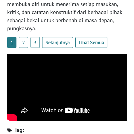
SULTENG
membuka diri untuk menerima setiap masukan,
kritik, dan catatan konstruktif dari berbagai pihak
WN
sebagai bekal untuk berbenah di masa depan,
SULBAR
pungkasnya.
WN
1
2
3
Selanjutnya
Lihat Semua
BABEL
WN
SUMBAR
WN
SUMSEL
WN
BENGKULU
WN
Tag: