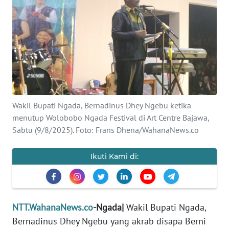
BAJO
OPINI
Informasi
INDEKS
BERITA
Wakil Bupati Ngada, Bernadinus Dhey Ngebu ketika
menutup Wolobobo Ngada Festival di Art Centre Bajawa,
KONTAK
KAMI
Sabtu (9/8/2025). Foto: Frans Dhena/WahanaNews.co
INFO
Ikuti Kami di:
IKLAN
TENTANG
KAMI
NTT.WahanaNews.co
-Ngada|
Wakil Bupati Ngada,
Bernadinus Dhey Ngebu yang akrab disapa Berni