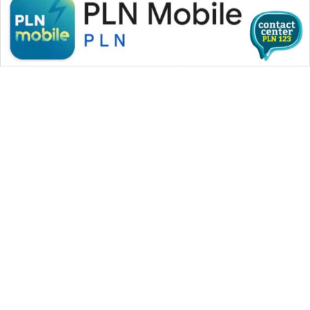
WAHANA MEDIA GROUP
|
|
|
WAHANA NEWS co
WAHANA TANI
WAHANA ADVOKAT
|
|
WAHANA INFRASTRUKTUR
WAHANA KONSUMEN
|
|
|
WAHANA LISTRIK
WAHANA TRAVEL
WAHANA TV
|
|
|
WAHANANEWS id
WAHANANEWS CO ID
WAHANANEWS NET