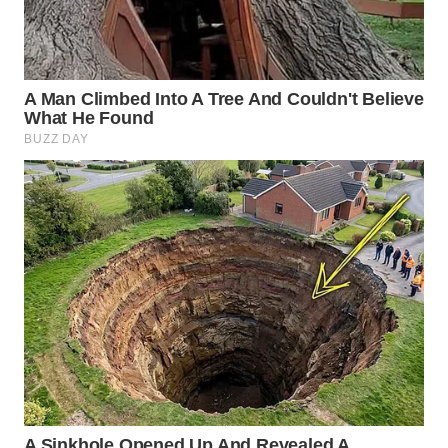
WN
CIREBON
WN
INDRAMAYU
WN
KUNINGAN
WN
MAJALENGKA
WN
SUBANG
WN
SUKABUMI