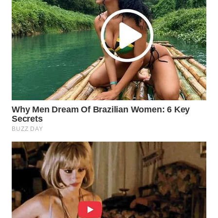
INFRASTRUKTUR
WAHANA
KONSUMEN
WAHANA
LISTRIK
WAHANA
TRAVEL
WAHANA
TV
WAHANANEWS
ID
WAHANANEWS