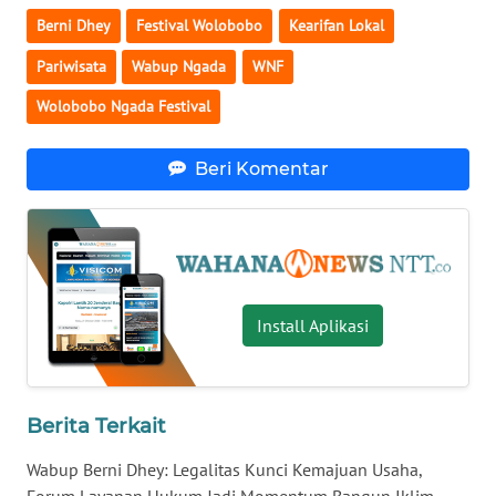
LAMPUNG
Berni Dhey
Festival Wolobobo
Kearifan Lokal
WN
Pariwisata
Wabup Ngada
WNF
JATENG
Wolobobo Ngada Festival
WN
NUSANTARA
Beri Komentar
WN
JOGJA
WN
Install Aplikasi
JATIM
WN
BALI
Berita Terkait
Wabup Berni Dhey: Legalitas Kunci Kemajuan Usaha,
WN
Forum Layanan Hukum Jadi Momentum Bangun Iklim
KALBAR