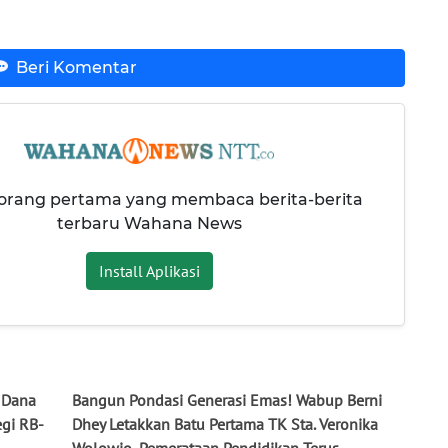
Beri Komentar
 orang pertama yang membaca berita-berita
terbaru Wahana News
Install Aplikasi
a Dana
Bangun Pondasi Generasi Emas! Wabup Berni
egi RB-
Dhey Letakkan Batu Pertama TK Sta. Veronika
Wolowio, Pemerataan Pendidikan Terus