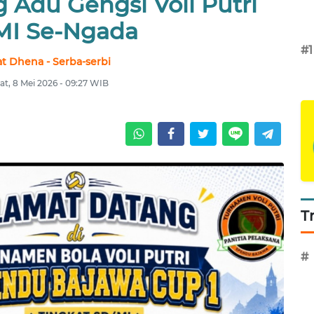
 Adu Gengsi Voli Putri
MI Se-Ngada
#1
at Dhena - Serba-serbi
t, 8 Mei 2026 - 09:27 WIB
T
#