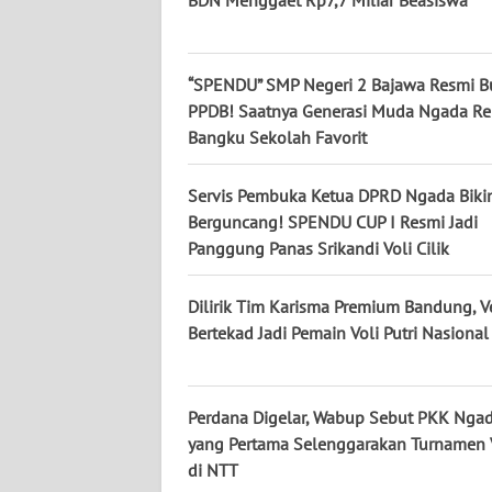
WN
JATENG
“SPENDU” SMP Negeri 2 Bajawa Resmi B
WN
PPDB! Saatnya Generasi Muda Ngada Re
NUSANTARA
Bangku Sekolah Favorit
WN
Servis Pembuka Ketua DPRD Ngada Biki
JOGJA
Berguncang! SPENDU CUP I Resmi Jadi
Panggung Panas Srikandi Voli Cilik
WN
JATIM
Dilirik Tim Karisma Premium Bandung, V
Bertekad Jadi Pemain Voli Putri Nasional
WN
BALI
Perdana Digelar, Wabup Sebut PKK Ngad
WN
yang Pertama Selenggarakan Turnamen V
KALBAR
di NTT