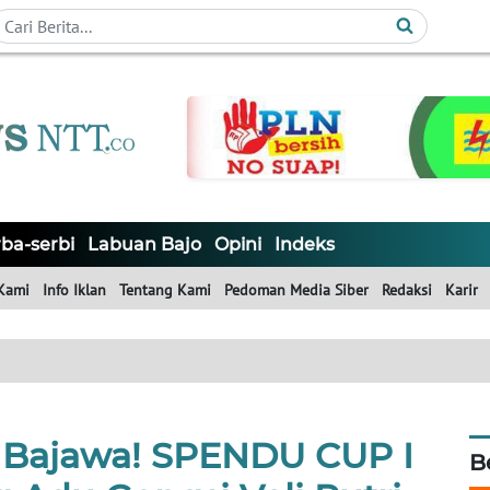
ba-serbi
Labuan Bajo
Opini
Indeks
Kami
Info Iklan
Tentang Kami
Pedoman Media Siber
Redaksi
Karir
i Bajawa! SPENDU CUP I
B