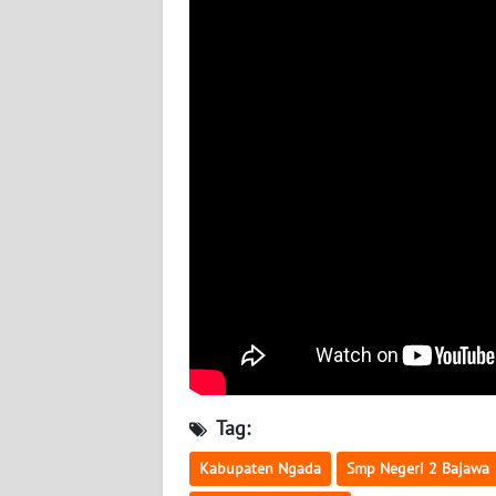
WN
RIAU
WN
SERAMBI
WN
JAMBI
WN
SULTRA
WN
NTB
Tag:
WN
SULTENG
Kabupaten Ngada
Smp Negeri 2 Bajawa