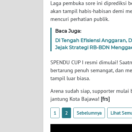
Laga pembuka sore ini diprediksi b
WN
JABAR
akan tampil habis-habisan demi 
mencuri perhatian publik.
WN
Baca Juga:
BANTEN
Di Tengah Efisiensi Anggaran,
Jejak Strategi RB-BDN Menggaet
WN
NTT
SPENDU CUP I resmi dimulai! Saatn
WN
bertarung penuh semangat, dan m
KEPRI
tampil luar biasa.
Arena sudah siap, supporter mulai 
WN
PAPUA
jantung Kota Bajawa!
[frs]
1
2
Sebelumnya
Lihat Sem
WN
PAPUA
BARAT