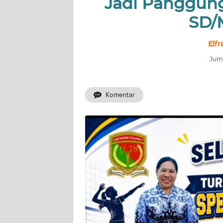
Jadi Panggung
OPINI
SD/
Informasi
Elfr
Juma
INDEKS
BERITA
Komentar
KONTAK
KAMI
INFO
IKLAN
TENTANG
KAMI
PEDOMAN
MEDIA