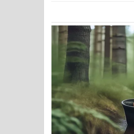
WN
KALTENG
WN
KALTARA
WN
KALSEL
WN
KALTIM
WN
SULSEL
WN
GORONTALO