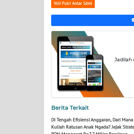
Voli Putri Antar Sdmi
WN
SULBAR
WN
BABEL
WN
SUMBAR
Jadilah
WN
SUMSEL
WN
BENGKULU
Berita Terkait
WN
Di Tengah Efisiensi Anggaran, Dari Man
LAMPUNG
Kuliah Ratusan Anak Ngada? Jejak Strat
BDN Menggaet Rp7,7 Miliar Beasiswa