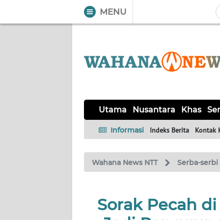
MENU
WAHANA
Tutup
TV
UTAMA
NUSANTARA
Utama
Nusantara
Khas
Ser
KHAS
Informasi
Indeks Berita
Kontak 
SERBA-
Wahana News NTT
Serba-serbi
SERBI
LABUAN
Sorak Pecah d
BAJO