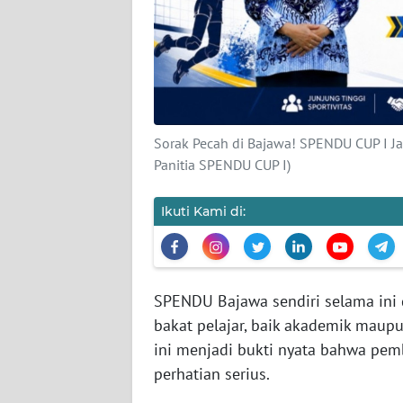
SIBER
REDAKSI
KARIR
Sorak Pecah di Bajawa! SPENDU CUP I Ja
DISCLAIMER
Panitia SPENDU CUP I)
Wahana
Ikuti Kami di:
News
Regional
WN
SPENDU Bajawa sendiri selama in
SUMUT
bakat pelajar, baik akademik maup
ini menjadi bukti nyata bahwa pem
WN
JAKARTA
perhatian serius.