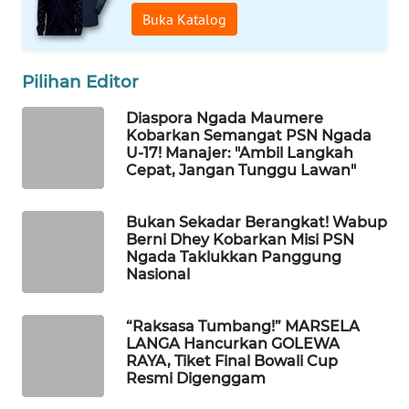
Buka Katalog
WAHANA
HEALTH
Pilihan Editor
WAHANA
Diaspora Ngada Maumere
DESA
Kobarkan Semangat PSN Ngada
U-17! Manajer: "Ambil Langkah
WISATA
Cepat, Jangan Tunggu Lawan"
LAPAK
WAHANA
Bukan Sekadar Berangkat! Wabup
Berni Dhey Kobarkan Misi PSN
Ngada Taklukkan Panggung
Wahana
Nasional
Network
“Raksasa Tumbang!” MARSELA
KONSUMEN
LANGA Hancurkan GOLEWA
LISTRIK
RAYA, Tiket Final Bowali Cup
Resmi Digenggam
MASYARAKAT