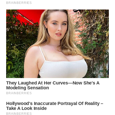
WN
LABUHANBATU
WN
TAPANULI
TENGAH
WN DELI
SERDANG
WN
TEBING
TINGGI
WN
PAKPAK
WN