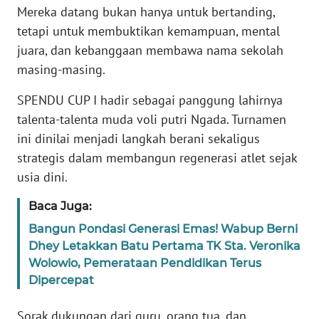
Mereka datang bukan hanya untuk bertanding,
tetapi untuk membuktikan kemampuan, mental
WN
juara, dan kebanggaan membawa nama sekolah
JABAR
masing-masing.
WN
SPENDU CUP I hadir sebagai panggung lahirnya
BANTEN
talenta-talenta muda voli putri Ngada. Turnamen
ini dinilai menjadi langkah berani sekaligus
WN
NTT
strategis dalam membangun regenerasi atlet sejak
usia dini.
WN
Baca Juga:
KEPRI
Bangun Pondasi Generasi Emas! Wabup Berni
WN
Dhey Letakkan Batu Pertama TK Sta. Veronika
PAPUA
Wolowio, Pemerataan Pendidikan Terus
Dipercepat
WN
PAPUA
Sorak dukungan dari guru, orang tua, dan