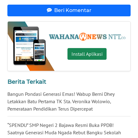
Beri Komentar
WN
KALTENG
WN
KALTARA
Install Aplikasi
WN
KALSEL
Berita Terkait
WN
KALTIM
Bangun Pondasi Generasi Emas! Wabup Berni Dhey
Letakkan Batu Pertama TK Sta. Veronika Wolowio,
WN
Pemerataan Pendidikan Terus Dipercepat
SULSEL
“SPENDU” SMP Negeri 2 Bajawa Resmi Buka PPDB!
WN
Saatnya Generasi Muda Ngada Rebut Bangku Sekolah
GORONTALO