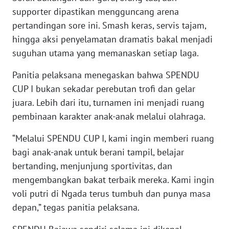
BARAT
supporter dipastikan mengguncang arena
pertandingan sore ini. Smash keras, servis tajam,
WN
hingga aksi penyelamatan dramatis bakal menjadi
RIAU
suguhan utama yang memanaskan setiap laga.
WN
Panitia pelaksana menegaskan bahwa SPENDU
SERAMBI
CUP I bukan sekadar perebutan trofi dan gelar
juara. Lebih dari itu, turnamen ini menjadi ruang
WN
pembinaan karakter anak-anak melalui olahraga.
JAMBI
“Melalui SPENDU CUP I, kami ingin memberi ruang
WN
bagi anak-anak untuk berani tampil, belajar
SULTRA
bertanding, menjunjung sportivitas, dan
mengembangkan bakat terbaik mereka. Kami ingin
WN
voli putri di Ngada terus tumbuh dan punya masa
NTB
depan,” tegas panitia pelaksana.
WN