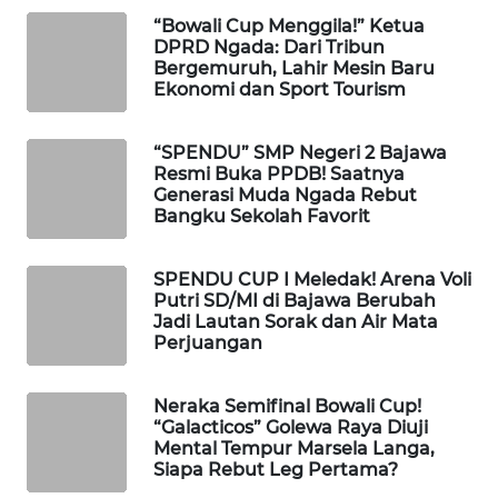
KELISTRIKAN
“Bowali Cup Menggila!” Ketua
DPRD Ngada: Dari Tribun
Bergemuruh, Lahir Mesin Baru
WALINKI
Ekonomi dan Sport Tourism
ID
“SPENDU” SMP Negeri 2 Bajawa
MAWAKA
Resmi Buka PPDB! Saatnya
ID
Generasi Muda Ngada Rebut
Bangku Sekolah Favorit
MARTABAT
NET
SPENDU CUP I Meledak! Arena Voli
Putri SD/MI di Bajawa Berubah
PLN
Jadi Lautan Sorak dan Air Mata
WATCH
Perjuangan
MKLI
Neraka Semifinal Bowali Cup!
“Galacticos” Golewa Raya Diuji
Mental Tempur Marsela Langa,
LPKKI
Siapa Rebut Leg Pertama?