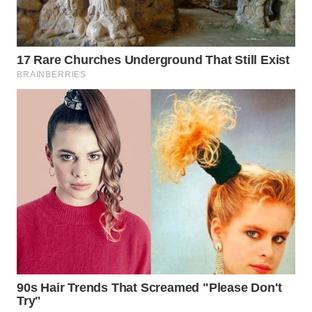
MADURA
WN
SURABAYA
WN
NATUNA
WN
BINTAN
WN
MANDALIKA
WN
LIKUPANG
WN