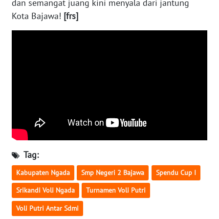
dan semangat juang kini menyala dari jantung
LAMPUNG
Kota Bajawa!
[frs]
WN
JATENG
WN
NUSANTARA
WN
JOGJA
WN
JATIM
Tag:
WN
Kabupaten Ngada
Smp Negeri 2 Bajawa
Spendu Cup I
BALI
Srikandi Voli Ngada
Turnamen Voli Putri
Voli Putri Antar Sdmi
WN
KALBAR