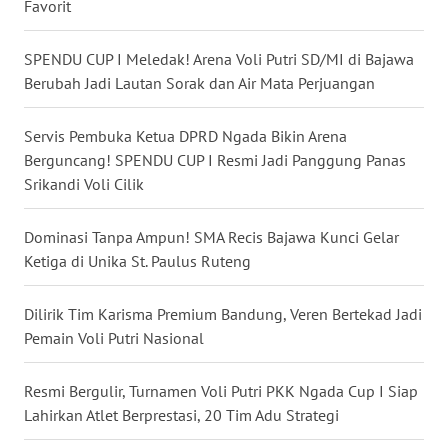
Favorit
WN
SPENDU CUP I Meledak! Arena Voli Putri SD/MI di Bajawa
SULUT
Berubah Jadi Lautan Sorak dan Air Mata Perjuangan
WN
Servis Pembuka Ketua DPRD Ngada Bikin Arena
MALUKU
Berguncang! SPENDU CUP I Resmi Jadi Panggung Panas
Srikandi Voli Cilik
WN
MALUT
Dominasi Tanpa Ampun! SMA Recis Bajawa Kunci Gelar
Ketiga di Unika St. Paulus Ruteng
WN
DAIRI
Dilirik Tim Karisma Premium Bandung, Veren Bertekad Jadi
Pemain Voli Putri Nasional
WN
DANAU
TOBA
Resmi Bergulir, Turnamen Voli Putri PKK Ngada Cup I Siap
Lahirkan Atlet Berprestasi, 20 Tim Adu Strategi
WN