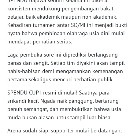
SPENDU Bajawa sendiri selama ini dikenal
SULTENG
konsisten mendukung pengembangan bakat
pelajar, baik akademik maupun non-akademik.
WN
Kehadiran turnamen antar SD/MI ini menjadi bukti
SULBAR
nyata bahwa pembinaan olahraga usia dini mulai
mendapat perhatian serius.
WN
BABEL
Laga pembuka sore ini diprediksi berlangsung
panas dan sengit. Setiap tim diyakini akan tampil
WN
SUMBAR
habis-habisan demi mengamankan kemenangan
pertama sekaligus mencuri perhatian publik.
WN
SPENDU CUP I resmi dimulai! Saatnya para
SUMSEL
srikandi kecil Ngada naik panggung, bertarung
penuh semangat, dan membuktikan bahwa usia
WN
BENGKULU
muda bukan alasan untuk tampil luar biasa.
Arena sudah siap, supporter mulai berdatangan,
WN