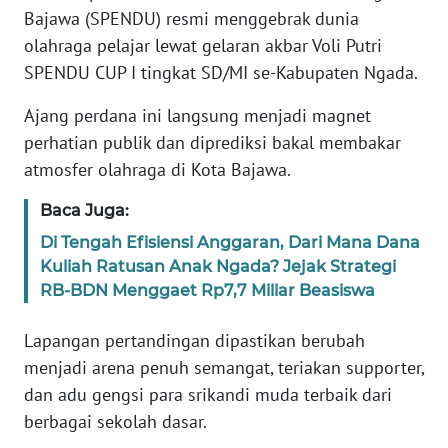
PEDOMAN
Bajawa (SPENDU) resmi menggebrak dunia
MEDIA
olahraga pelajar lewat gelaran akbar Voli Putri
SIBER
SPENDU CUP I tingkat SD/MI se-Kabupaten Ngada.
REDAKSI
Ajang perdana ini langsung menjadi magnet
perhatian publik dan diprediksi bakal membakar
KARIR
atmosfer olahraga di Kota Bajawa.
DISCLAIMER
Baca Juga:
Di Tengah Efisiensi Anggaran, Dari Mana Dana
Wahana
Kuliah Ratusan Anak Ngada? Jejak Strategi
News
RB-BDN Menggaet Rp7,7 Miliar Beasiswa
Regional
Lapangan pertandingan dipastikan berubah
WN
menjadi arena penuh semangat, teriakan supporter,
SUMUT
dan adu gengsi para srikandi muda terbaik dari
berbagai sekolah dasar.
WN
JAKARTA