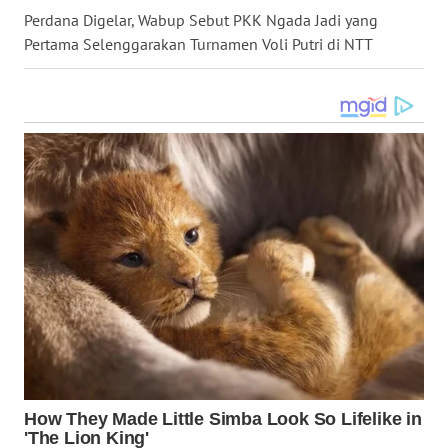
NIAS
Perdana Digelar, Wabup Sebut PKK Ngada Jadi yang
Pertama Selenggarakan Turnamen Voli Putri di NTT
WN
LANGKAT
WN
TAPANULI
SELATAN
WN
TANJUNG
LESUNG
WN
KARO
WN
SIMALUNGUN