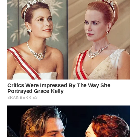
WN
CIREBON
WN
INDRAMAYU
WN
KUNINGAN
WN
MAJALENGKA
WN
SUBANG
WN
SUKABUMI