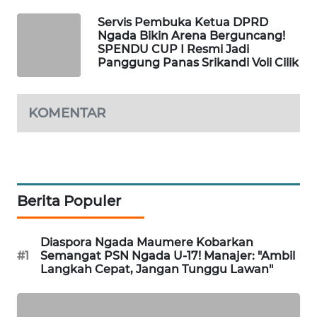
LKKI
Servis Pembuka Ketua DPRD
Ngada Bikin Arena Berguncang!
SPENDU CUP I Resmi Jadi
KOPEKLIN
Panggung Panas Srikandi Voli Cilik
PORTAL
KONSUMEN
KOMENTAR
FORWAMKI
ALPERKLINAS
Berita Populer
FORJASIDA
Diaspora Ngada Maumere Kobarkan
TAMBANG
#1
Semangat PSN Ngada U-17! Manajer: "Ambil
NEWS
Langkah Cepat, Jangan Tunggu Lawan"
SITUNGIR