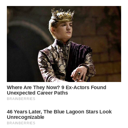
KARAWANG
WN
BEKASI
WN
BOGOR
WN
DEPOK
WN
TAPANULI
UTARA
WN
SAMOSIR