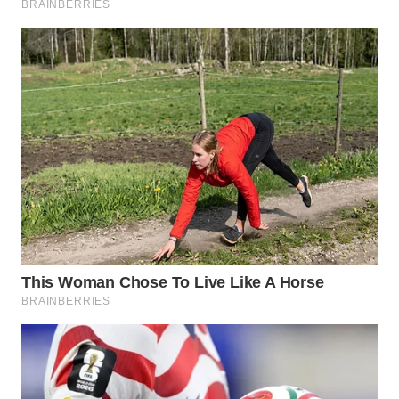
LABUANBAJO
WN
BORNEO
Wahana
Media
Group
WAHANA
NEWS
WAHANA
TANI
WAHANA
ADVOKAT
WAHANA