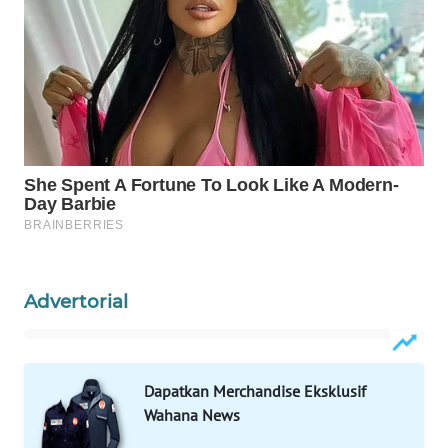
CO ID
WAHANANEWS
NET
WAHANA
SPORT
WAHANA
UMKM
WAHANA
SELEB
Advertorial
WAHANA
PERSONA
Dapatkan Merchandise Eksklusif
Wahana News
WAHANA
OTOMOTIF