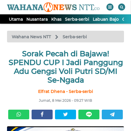
Utama
Nusantara
Khas
Serba-serbi
Labuan Bajo
Opi
WAHANA
Tutup
TV
Wahana News NTT
Serba-serbi
Sorak Pecah di Bajawa!
UTAMA
SPENDU CUP I Jadi Panggung
NUSANTARA
Adu Gengsi Voli Putri SD/MI
Se-Ngada
KHAS
Elfrat Dhena - Serba-serbi
Jumat, 8 Mei 2026 - 09:27 WIB
SERBA-
SERBI
LABUAN