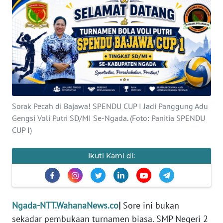
BAJO
OPINI
Informasi
INDEKS
BERITA
Sorak Pecah di Bajawa! SPENDU CUP I Jadi Panggung Adu
KONTAK
Gengsi Voli Putri SD/MI Se-Ngada. (Foto: Panitia SPENDU
KAMI
CUP I)
INFO
Ikuti Kami di:
IKLAN
TENTANG
KAMI
Ngada-NTT.WahanaNews.co
|
Sore ini bukan
sekadar pembukaan turnamen biasa. SMP Negeri 2