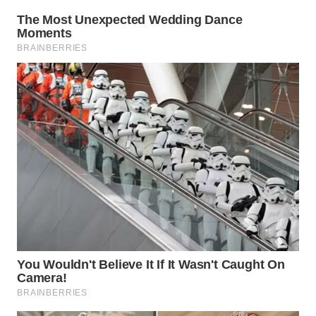
WN
PADANG
LAWAS
WN
SUMEDANG
WN
CIANJUR
WN
KEPULAUAN
SERIBU
WN
TANGERANG
WN
BINJAI