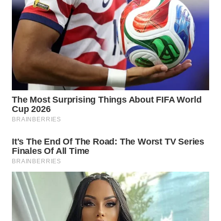
INFRASTRUKTUR
WAHANA
KONSUMEN
WAHANA
LISTRIK
WAHANA
TRAVEL
WAHANA
TV
WAHANANEWS
ID
WAHANANEWS